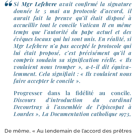
Si
Mgr Lefebvre
avait confir­mé la signa­ture
don­née le 5 mai au pro­to­cole d’ac­cord, il
aurait fait la preuve qu’il était dis­po­sé à
accueillir tout le concile Vatican II en même
temps que l’au­to­ri­té du pape actuel et des
évêques locaux qui lui sont unis. En réa­li­té, si
Mgr Lefebvre n’a pas accep­té le pro­to­cole qui
lui était pro­po­sé, c’est pré­ci­sé­ment qu’il a
com­pris sou­dain sa signi­fi­ca­tion réelle. « Ils
vou­laient nous trom­per », a‑t-​il dit équi­va­
lem­ment. Cela signi­fiait : « Ils vou­laient nous
faire accep­ter le concile ».
Progresser dans la fidé­li­té au concile
.
Discours d’in­tro­duc­tion du car­di­nal
Decourtray à l’as­sem­blée de l’é­pis­co­pat à
Lourdes », La Documentation catho­lique 1973,
De même, « Au len­de­main de l’ac­cord des prêtres