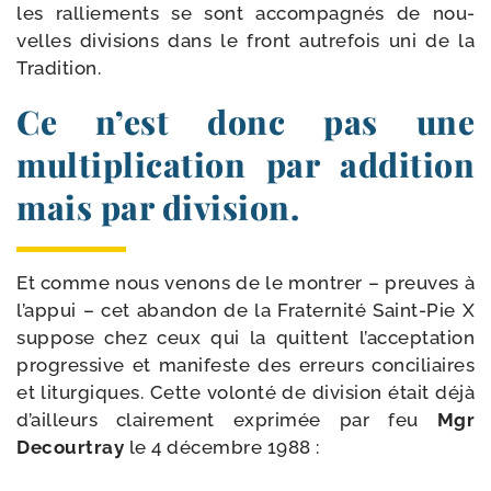
les ral­lie­ments se sont accom­pa­gnés de nou­
velles divi­sions dans le front autre­fois uni de la
Tradition.
Ce n’est donc pas une
multiplication par addition
mais par division.
Et comme nous venons de le mon­trer – preuves à
l’ap­pui – cet aban­don de la Fraternité Saint-​Pie X
sup­pose chez ceux qui la quittent l’ac­cep­ta­tion
pro­gres­sive et mani­feste des erreurs conci­liaires
et litur­giques. Cette volon­té de divi­sion était déjà
d’ailleurs clai­re­ment expri­mée par feu
Mgr
Decourtray
le 4 décembre 1988 :