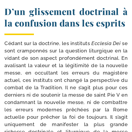
D’un glissement doctrinal à
la confusion dans les esprits
Cédant sur la doc­trine, les ins­ti­tuts
Ecclesia Dei
se
sont cram­pon­nés sur la ques­tion litur­gique en la
vidant de son aspect pro­fon­dé­ment doc­tri­nal. En
ava­li­sant la valeur et la légi­ti­mi­té de la nou­velle
messe, en occul­tant les erreurs du magis­tère
actuel, ces ins­ti­tuts ont chan­gé la pers­pec­tive du
com­bat de la Tradition. Il ne s’a­git plus pour ces
der­niers ni de sou­te­nir la messe de saint Pie V en
condam­nant la nou­velle messe, ni de com­battre
les erreurs modernes prê­chées par la Rome
actuelle pour prê­cher la foi de tou­jours. Il s’a­git
uni­que­ment de mani­fes­ter la plus grande
richesse doc­tri­nale et litur­gique de la messe