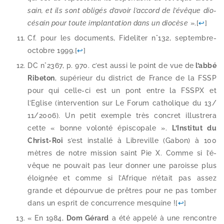
sain, et ils sont obli­gés d’a­voir l’ac­cord de l’é­vêque dio­
cé­sain pour toute implan­ta­tion dans un dio­cèse
».
[
↩
]
Cf. pour les docu­ments, Fideliter n°132, septembre-​
octobre 1999.
[
↩
]
DC n°2367, p. 970. c’est aus­si le point de vue de
l’ab­bé
Ribeton
, supé­rieur du dis­trict de France de la FSSP
pour qui celle-​ci est un pont entre la FSSPX et
l’Eglise (inter­ven­tion sur Le Forum catho­lique du 13/​
11/​2006). Un petit exemple très concret illus­tre­ra
cette « bonne volon­té épis­co­pale ».
L’Institut du
Christ-​Roi
s’est ins­tal­lé à Libreville (Gabon) à 100
mètres de notre mis­sion saint Pie X. Comme si l’é­
vêque ne pou­vait pas leur don­ner une paroisse plus
éloi­gnée et comme si l’Afrique n’é­tait pas assez
grande et dépour­vue de prêtres pour ne pas tom­ber
dans un esprit de concur­rence mes­quine !
[
↩
]
« En 1984,
Dom Gérard
a été appe­lé à une ren­contre