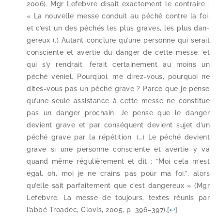
2006). Mgr Lefebvre disait exac­te­ment le contraire :
« La nou­velle messe conduit au péché contre la foi,
et c’est un des péchés les plus graves, les plus dan­
ge­reux (.) Autant conclure qu’une per­sonne qui serait
consciente et aver­tie du dan­ger de cette messe, et
qui s’y ren­drait, ferait cer­tai­ne­ment au moins un
péché véniel. Pourquoi, me direz-​vous, pour­quoi ne
dites-​vous pas un péché grave ? Parce que je pense
qu’une seule assis­tance à cette messe ne consti­tue
pas un dan­ger pro­chain. Je pense que le dan­ger
devient grave et par consé­quent devient sujet d’un
péché grave par la répé­ti­tion. (…) Le péché devient
grave si une per­sonne consciente et aver­tie y va
quand même régu­liè­re­ment et dit : “Moi cela m’est
égal, oh, moi je ne crains pas pour ma foi.”, alors
qu’elle sait par­fai­te­ment que c’est dan­ge­reux » (Mgr
Lefebvre, La messe de tou­jours, textes réunis par
l’ab­bé Troadec, Clovis, 2005, p. 396–397).
[
↩
]