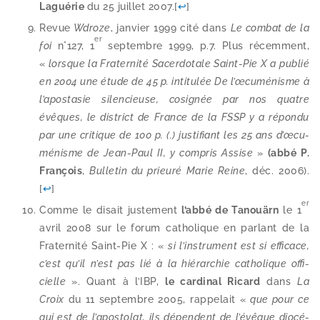
Laguérie
du 25 juillet 2007.
[
↩
]
Revue
Wdroze
, jan­vier 1999 cité dans
Le com­bat de la
er
foi
n°127, 1
sep­tembre 1999, p.7. Plus récem­ment,
«
lorsque la Fraternité Sacerdotale Saint-​Pie X a publié
en 2004 une étude de 45 p. inti­tu­lée De l’œ­cu­mé­nisme à
l’a­po­sta­sie silen­cieuse, cosi­gnée par nos quatre
évêques, le dis­trict de France de la FSSP y a répon­du
par une cri­tique de 100 p. (.) jus­ti­fiant les 25 ans d’œ­cu­
mé­nisme de Jean-​Paul II, y com­pris Assise
»
(abbé P.
François
,
Bulletin du prieu­ré Marie Reine
, déc. 2006).
[
↩
]
er
Comme le disait jus­te­ment
l’ab­bé de Tanouärn
le 1
avril 2008 sur le forum catho­lique en par­lant de la
Fraternité Saint-​Pie X : «
si l’ins­tru­ment est si effi­cace,
c’est qu’il n’est pas lié à la hié­rar­chie catho­lique offi­
cielle
». Quant à l’IBP,
le car­di­nal Ricard
dans
La
Croix
du 11 sep­tembre 2005, rap­pe­lait «
que pour ce
qui est de l’a­pos­to­lat, ils dépendent de l’é­vêque dio­cé­