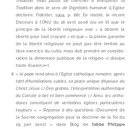
Tradition, mais plu­tôt de cher­cher à inter­pré­ter la
Tradition dans le sens de Dignitatis humanæ
(
L’Eglise
déchi­rée
,
Fideliter
, 1994, p. 68). En réa­li­té, le récent
Discours à l’ONU du 18 avril 2008 (où on lit que le
prin­cipe de la liber­té reli­gieuse vise « à obte­nir la
liber­té pour tout croyant » et que « la pleine garan­tie
de la liber­té reli­gieuse ne peut pas être limi­tée au
libre exer­cice du culte, mais doit prendre en consi­dé­
ra­tion la dimen­sion publique de la reli­gion ») dis­sipe
toute illu­sion.
[
↩
]
«
le pape rend ain­si à l’Eglise catho­lique romaine, après
tant d’hu­mi­lia­tions subies, sa place unique d’é­pouse du
Christ Jésus (.) Deo gra­tias, l’in­ter­pré­ta­tion authen­tique
du Concile a bel et bien com­men­cé (.) Ainsi, les ortho­
doxes consti­tuent de véri­tables églises par­ti­cu­lières
tou­jours
», «
Réponse à des ques­tions
(Document de
la Sacrée congré­ga­tion pour la doc­trine de la foi du
29 juin 2007) » dans Blog de
l’ab­bé Philippe