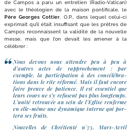
de Campos a paru un entre­tien (Radio-​Vatican)
avec le théo­lo­gien de la mai­son pon­ti­fi­cale, le
Père Georges Cottier
, O.P., dans lequel celui-​ci
expri­mait qu’il était insuf­fi­sant que les prêtres de
Campos recon­naissent la vali­di­té de la nou­velle
messe, mais que l’on devait les ame­ner à la
célébrer :
Nous devons nous attendre peu à peu à
d’autres actes de rap­pro­che­ment : par
exemple, la par­ti­ci­pa­tion à des concé­lé­bra­
tions dans le rite réfor­mé. Mais il faut encore
faire preuve de patience. Il est essen­tiel que
leurs cours ne s’y refusent pas plus long­temps.
L’unité retrou­vée au sein de l’Eglise ren­ferme
en elle-​même une dyna­mique interne qui por­
te­ra ses fruits.
Nouvelles de Chrétienté n°73, Mars-​Avril