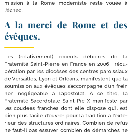
mis­sion à la Rome moder­niste reste vouée à
l’échec.
A la merci de Rome et des
évêques.
Les (rela­ti­ve­ment) récents déboires de la
Fraternité Saint-​Pierre en France en 2006 : récu­
pé­ra­tion par les dio­cèses des centres parois­siaux
de Versailles, Lyon et Orléans, mani­festent que la
sou­mis­sion aux évêques s’ac­com­pagne d’un frein
non négli­geable à l’a­pos­to­lat. A ce titre, la
Fraternité Sacerdotale Saint-​Pie X mani­feste par
les cou­dées franches dont elle dis­pose qu’il est
bien plus facile d’ou­vrer pour la tra­di­tion à l’ex­té­
rieur des struc­tures ordi­naires. Combien de refus
ne faut-​il pas essuyer, com­bien de démarches ne