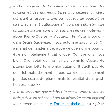
«
Qu’il s’a­gisse de la valeur et de la sain­te­té des
anciens et des nou­veaux livres [litur­giques], un clerc
adhé­rant à l’u­sage ancien ou nou­veau ne pour­rait se
dire plei­ne­ment catho­lique s’il lais­sait sub­sis­ter une
ambi­guï­té sur ses convic­tions intimes en ces matières
»
abbé Pierre-​Olivier
, « Accueillir le Motu pro­prio »
dans
Sedes Sapientiæ
, n°101, automne 2007, p. 28. On
aime­rait deman­der à cet abbé ce que signi­fie pour lui
être non plei­ne­ment catho­lique. Comprenons nous
bien. Que celui qui n’a jamais com­mis d’é­cart de
plume leur jette le pre­mier calame. Il s’a­git pas de
cela ici mais de mon­trer que ce ne sont jus­te­ment
pas des écarts de plume mais le résul­tat d’une posi­
tion pra­tique.
[
↩
]
«
Je ne crois pas que célé­brer la messe selon le nou­vel
ordo puisse en soi consti­tuer un désordre moral objec­tif
» (inter­ven­tion sur
Le Forum catho­lique
du 13/​11/​