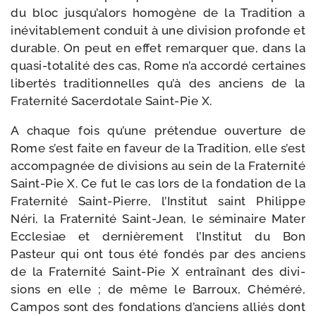
du bloc jus­qu’a­lors homo­gène de la Tradition a
inévi­ta­ble­ment conduit à une divi­sion pro­fonde et
durable. On peut en effet remar­quer que, dans la
quasi-​totalité des cas, Rome n’a accor­dé cer­taines
liber­tés tra­di­tion­nelles qu’à des anciens de la
Fraternité Sacerdotale Saint-​Pie X.
A chaque fois qu’une pré­ten­due ouver­ture de
Rome s’est faite en faveur de la Tradition, elle s’est
accom­pa­gnée de divi­sions au sein de la Fraternité
Saint-​Pie X. Ce fut le cas lors de la fon­da­tion de la
Fraternité Saint-​Pierre, l’Institut saint Philippe
Néri, la Fraternité Saint-​Jean, le sémi­naire Mater
Ecclesiae et der­niè­re­ment l’Institut du Bon
Pasteur qui ont tous été fon­dés par des anciens
de la Fraternité Saint-​Pie X entraî­nant des divi­
sions en elle ; de même le Barroux, Chéméré,
Campos sont des fon­da­tions d’an­ciens alliés dont