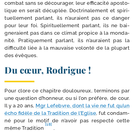
com­bat sans se décou­ra­ger, leur effi­ca­ci­té apos­to­
lique en serait décu­plée. Doctrinalement et spi­ri­
tuel­le­ment par­lant, ils n’au­raient pas ce dan­ger
pour leur foi. Spirituellement par­lant, ils ne bai­
gne­raient pas dans ce cli­mat pro­pice à la mon­da­
ni­té. Pratiquement par­lant, ils n’au­raient pas la
dif­fi­cul­té liée à la mau­vaise volon­té de la plu­part
des évêques.
Du cœur, Rodrigue !
Pour clore ce cha­pitre dou­lou­reux, ter­mi­nons par
une ques­tion d’hon­neur, ou si l’on pré­fère, de cour.
Il y a 20 ans,
Mgr Lefebvre, dont la vie ne fut qu’un
écho fidèle de la Tradition de l’Eglise
, fut condam­
né pour le motif de n’a­voir pas res­pec­té cette
[18]
même Tradition
.