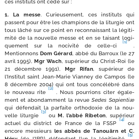
ces ins­ti­tuts ont cédé sur :
1. La messe
. Curieusement, ces ins­ti­tuts qui
passent pour être les cham­pions de la litur­gie ont
tous lâché sur ce point en recon­nais­sant la légi­ti­
mi­té de la nou­velle messe et en se tai­sant logi­
[1]
que­ment sur la noci­vi­té de celle-​ci
.
Mentionnons
Dom Gérard
, abbé du Barroux (le 27
avril 1995),
Mgr Wach
, supé­rieur du Christ-​Roi (le
21 décembre 1991),
Mgr Rifan
, supé­rieur de
l’Institut saint Jean-​Marie Vianney de Campos (le
8 décembre 2004) qui ont tous concé­lé­bré dans
[2]
le nou­veau rite
. Nous pour­rions citer éga­le­
ment et abon­dam­ment la revue
Sedes Sapientiæ
qui défen­dait la par­faite ortho­doxie de la nou­
[3]
velle litur­gie
ou
M. l’ab­bé Ribeton
, supé­rieur
[4]
actuel du dis­trict de France de la FSSP
ou
encore mes­sieurs
les abbés de Tanouärn et C.
[5]
Héry
(de l’IBP) défen­dant l’un la légi­ti­mi­té
,