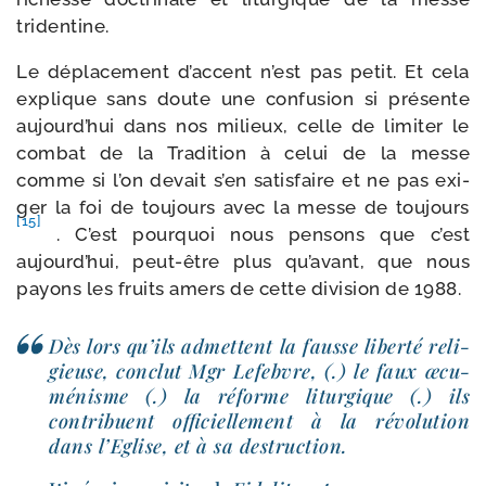
tridentine.
Le dépla­ce­ment d’ac­cent n’est pas petit. Et cela
explique sans doute une confu­sion si pré­sente
aujourd’­hui dans nos milieux, celle de limi­ter le
com­bat de la Tradition à celui de la messe
comme si l’on devait s’en satis­faire et ne pas exi­
ger la foi de tou­jours avec la messe de tou­jours
[15]
. C’est pour­quoi nous pen­sons que c’est
aujourd’­hui, peut-​être plus qu’a­vant, que nous
payons les fruits amers de cette divi­sion de 1988.
Dès lors qu’ils admettent la fausse liber­té reli­
gieuse, conclut Mgr Lefebvre, (.) le faux œcu­
mé­nisme (.) la réforme litur­gique (.) ils
contri­buent offi­ciel­le­ment à la révo­lu­tion
dans l’Eglise, et à sa destruction.