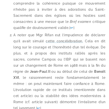
com­prendre la cohé­rence puisque ce mou­ve­ment
n’hé­site pas à invi­ter à des ado­ra­tions du Saint-​
Sacrement dans des églises où les hos­ties sont
consa­crées à une messe que le
Bref exa­men
cri­tique
qua­li­fie de dou­teu­se­ment valide.
[
↩
]
A noter que Mgr Rifan eut l’im­pu­dence de décla­rer
qu’il avait simu­lé
cette concé­lé­bra­tion.
Cela en dit
long sur le cou­rage et l’hon­nê­te­té d’un tel évêque. De
plus, et à pro­pos des ins­ti­tuts ral­liés après les
sacres, comme Campos ou l’IBP qui se basent non
sur un chan­ge­ment de Rome en 1988 mais à la fin du
règne de
Jean-​Paul II
ou au début de celui de
Benoît
XVI
, le rai­son­ne­ment reste fon­da­men­ta­le­ment le
même : on peut main­te­nant faire confiance à Rome.
L’évolution rapide de ce ins­ti­tuts (men­tion­née dans
cet article) ou la sta­bi­li­té des idées moder­nistes à
Rome (cf. article sui­vant) démontre l’ir­réa­lisme d’un
tel juge­ment.
[
↩
]