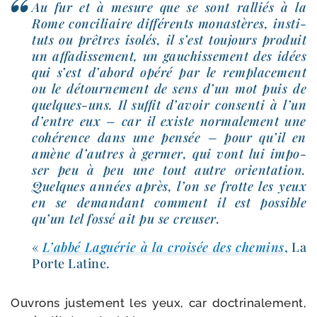
Au fur et à mesure que se sont ral­liés à la
Rome conci­liaire dif­fé­rents monas­tères, ins­ti­
tuts ou prêtres iso­lés, il s’est tou­jours pro­duit
un affa­dis­se­ment, un gau­chis­se­ment des idées
qui s’est d’a­bord opé­ré par le rem­pla­ce­ment
ou le détour­ne­ment de sens d’un mot puis de
quelques-​uns. Il suf­fit d’a­voir consen­ti à l’un
d’entre eux – car il existe nor­ma­le­ment une
cohé­rence dans une pen­sée – pour qu’il en
amène d’autres à ger­mer, qui vont lui impo­
ser peu à peu une tout autre orien­ta­tion.
Quelques années après, l’on se frotte les yeux
en se deman­dant com­ment il est pos­sible
qu’un tel fos­sé ait pu se creuser.
«
L’abbé Laguérie à la croi­sée des che­mins
, La
Porte Latine.
Ouvrons jus­te­ment les yeux, car doc­tri­na­le­ment,