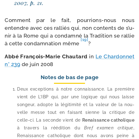
2007, p. 21.
Comment par le fait, pourrions-​nous nous
entendre avec ces ral­liés qui, non contents de s’u­
nir à la Rome qui a condam­né la Tradition se ral­lie
[19]
à cette condam­na­tion même
?
Abbé François-​Marie Chautard
in
Le Chardonnet
n° 239
de juin 2008
Notes de bas de page
Deux excep­tions à notre connais­sance. La pre­mière
vient de L’IBP qui, par une logique qui nous laisse
son­geur, adopte la légi­ti­mi­té et la valeur de la nou­
velle messe tout en fai­sant sienne la cri­tique de
celle-​ci. La seconde vient de
Renaissance catho­lique
à tra­vers la réédi­tion du
Bref exa­men cri­tique
,
Renaissance catho­lique dont nous avons peine à