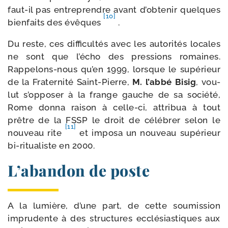
faut-​il pas entre­prendre avant d’ob­te­nir quelques
[10]
bien­faits des évêques
.
Du reste, ces dif­fi­cul­tés avec les auto­ri­tés locales
ne sont que l’é­cho des pres­sions romaines.
Rappelons-​nous qu’en 1999, lorsque le supé­rieur
de la Fraternité Saint-​Pierre,
M. l’ab­bé Bisig
, vou­
lut s’op­po­ser à la frange gauche de sa socié­té,
Rome don­na rai­son à celle-​ci, attri­bua à tout
prêtre de la FSSP le droit de célé­brer selon le
[11]
nou­veau rite
et impo­sa un nou­veau supé­rieur
bi-​ritualiste en 2000.
L’abandon de poste
A la lumière, d’une part, de cette sou­mis­sion
impru­dente à des struc­tures ecclé­sias­tiques aux