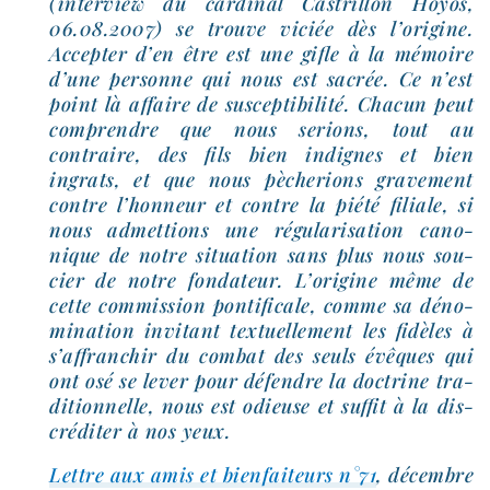
(inter­view du car­di­nal Castrillón Hoyos,
06.08.2007) se trouve viciée dès l’o­ri­gine.
Accepter d’en être est une gifle à la mémoire
d’une per­sonne qui nous est sacrée. Ce n’est
point là affaire de sus­cep­ti­bi­li­té. Chacun peut
com­prendre que nous serions, tout au
contraire, des fils bien indignes et bien
ingrats, et que nous pèche­rions gra­ve­ment
contre l’hon­neur et contre la pié­té filiale, si
nous admet­tions une régu­la­ri­sa­tion cano­
nique de notre situa­tion sans plus nous sou­
cier de notre fon­da­teur. L’origine même de
cette com­mis­sion pon­ti­fi­cale, comme sa déno­
mi­na­tion invi­tant tex­tuel­le­ment les fidèles à
s’af­fran­chir du com­bat des seuls évêques qui
ont osé se lever pour défendre la doc­trine tra­
di­tion­nelle, nous est odieuse et suf­fit à la dis­
cré­di­ter à nos yeux.
Lettre aux amis et bien­fai­teurs n°71
, décembre