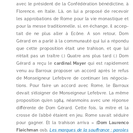
avec le pré­sident de la Confédération béné­dic­tine, à
Florence, en Italie. Là, on lui a pro­po­sé de rece­voir
les appro­ba­tions de Rome pour la vie monas­tique et
pour la messe tra­di­tion­nelle, si, en échange, il accep­
tait de ne plus aller à Ecône. A son retour, Dom
Gérard en a par­lé à la com­mu­nau­té qui lui a répon­du
que cette pro­po­si­tion était une tra­hi­son, et que lui
n’é­tait pas un traître (.) Quatre ans plus tard (.) Dom
Gérard a reçu le
car­di­nal Mayer
qui est rapi­de­ment
venu au Barroux pro­po­ser un accord après le refus
de Monseigneur Lefebvre de conti­nuer les négo­cia­
tions. Pour faire un accord avec Rome, le Barroux
devait s’é­loi­gner de Monseigneur Lefebvre. La même
pro­po­si­tion qu’en 1984, néan­moins avec une réponse
dif­fé­rente de Dom Gérard. Cette fois, la mitre et la
crosse de l’ab­bé étaient en jeu. Rome savait séduire
pour gagner. Et la tra­hi­son arri­va » (
Dom Laurenco
Fleichman
osb
,
Les marques de la souf­france : paroles