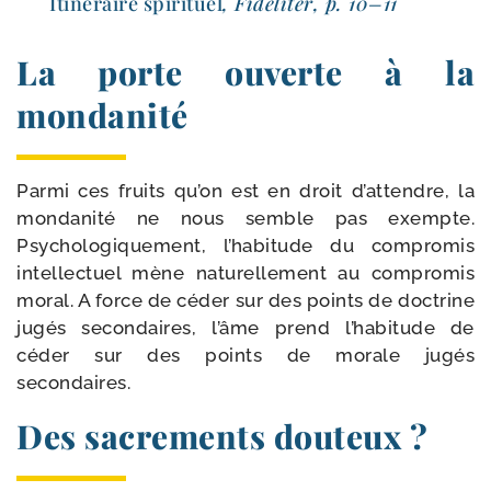
Itinéraire spi­ri­tuel
, Fideliter, p. 10–11
La porte ouverte à la
mondanité
Parmi ces fruits qu’on est en droit d’at­tendre, la
mon­da­ni­té ne nous semble pas exempte.
Psychologiquement, l’ha­bi­tude du com­pro­mis
intel­lec­tuel mène natu­rel­le­ment au com­pro­mis
moral. A force de céder sur des points de doc­trine
jugés secon­daires, l’âme prend l’ha­bi­tude de
céder sur des points de morale jugés
secondaires.
Des sacrements douteux ?