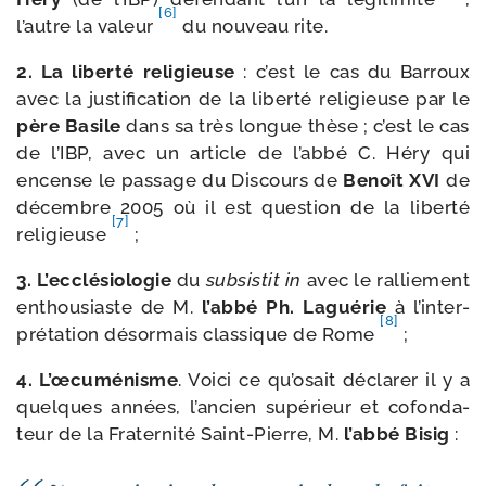
[6]
l’autre la valeur
du nou­veau rite.
2. La liber­té reli­gieuse
: c’est le cas du Barroux
avec la jus­ti­fi­ca­tion de la liber­té reli­gieuse par le
père Basile
dans sa très longue thèse ; c’est le cas
de l’IBP, avec un article de l’ab­bé C. Héry qui
encense le pas­sage du Discours de
Benoît XVI
de
décembre 2005 où il est ques­tion de la liber­té
[7]
reli­gieuse
;
3. L’ecclésiologie
du
sub­sis­tit in
avec le ral­lie­ment
enthou­siaste de M.
l’ab­bé Ph. Laguérie
à l’in­ter­
[8]
pré­ta­tion désor­mais clas­sique de Rome
;
4. L’
œcu­mé­nisme
. Voici ce qu’o­sait décla­rer il y a
quelques années, l’an­cien supé­rieur et cofon­da­
teur de la Fraternité Saint-​Pierre, M.
l’ab­bé Bisig
: