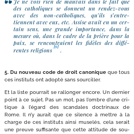
Je ne vois rien de mau­vais dans le fait que
des catho­liques se donnent un rendez-​vous
avec des non-​catholiques, qu’ils s’en­tre­
tiennent avec eux, etc. Assise avait en un cer­
tain sens, une grande impor­tance, dans la
mesure où, dans le cadre de la prière pour la
paix, se ren­con­traient les fidèles des dif­fé­
[9]
rentes reli­gions
.
5. Du nou­veau code de droit cano­nique
que tous
ces ins­ti­tuts ont adop­té sans sourciller.
Et la liste pour­rait se ral­lon­ger encore. Un der­nier
point à ce sujet. Pas un mot, pas l’ombre d’une cri­
tique à l’é­gard des scan­dales doc­tri­naux de
Rome. Il n’y aurait que ce silence à mettre à la
charge de ces ins­ti­tuts ain­si muse­lés, cela serait
une preuve suf­fi­sante que cette atti­tude de sou­