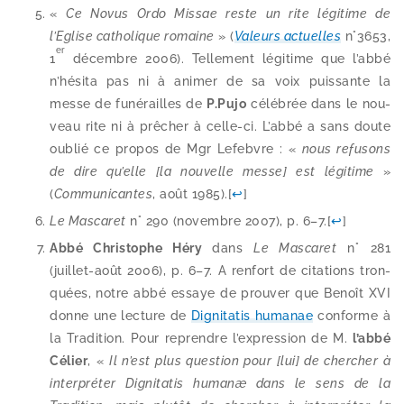
«
Ce Novus Ordo Missae reste un rite légi­time de
l’Eglise catho­lique romaine
» (
Valeurs actuelles
n°3653,
er
1
décembre 2006). Tellement légi­time que l’ab­bé
n’hé­si­ta pas ni à ani­mer de sa voix puis­sante la
messe de funé­railles de
P.Pujo
célé­brée dans le nou­
veau rite ni à prê­cher à celle-​ci. L’abbé a sans doute
oublié ce pro­pos de Mgr Lefebvre : «
nous refu­sons
de dire qu’elle [la nou­velle messe] est légi­time
»
(
Communicantes
, août 1985).
[
↩
]
Le Mascaret
n° 290 (novembre 2007), p. 6–7.
[
↩
]
Abbé Christophe Héry
dans
Le Mascaret
n° 281
(juillet-​août 2006), p. 6–7. A ren­fort de cita­tions tron­
quées, notre abbé essaye de prou­ver que Benoît XVI
donne une lec­ture de
Dignitatis huma­nae
conforme à
la Tradition. Pour reprendre l’ex­pres­sion de M.
l’ab­bé
Célier
, «
Il n’est plus ques­tion pour [lui] de cher­cher à
inter­pré­ter Dignitatis humanæ dans le sens de la