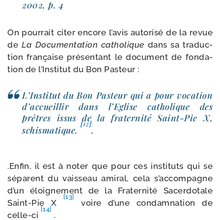
2002, p. 4
On pour­rait citer encore l’a­vis auto­ri­sé de la revue
de
La Documentation catho­lique
dans sa tra­duc­
tion fran­çaise pré­sen­tant le docu­ment de fon­da­
tion de l’Institut du Bon Pasteur :
L’Institut du Bon Pasteur qui a pour voca­tion
d’ac­cueillir dans l’Eglise catho­lique des
prêtres issus de la fra­ter­ni­té Saint-​Pie X,
[12]
schis­ma­tique.
.
.Enfin, il est à noter que pour ces ins­ti­tuts qui se
séparent du vais­seau ami­ral, cela s’ac­com­pagne
d’un éloi­gne­ment de la Fraternité Sacerdotale
[13]
Saint-​Pie X
voire d’une condam­na­tion de
[14]
celle-​ci
.