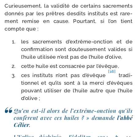
Curieusement, la vali­di­té de cer­tains sacre­ments
don­nés par les prêtres des­dits ins­ti­tuts est rare­
ment remise en cause. Pourtant, si l’on tient
compte que :
les sacre­ments d’extrême-​onction et de
confir­ma­tion sont dou­teu­se­ment valides si
l’huile uti­li­sée n’est pas de l’huile d’olive,
cette huile est consa­crée par l’évêque,
[16]
ces ins­ti­tuts n’ont pas d’é­vêque
tra­di­
tion­nel et qu’ils sont à la mer­ci d’é­vêques
pou­vant uti­li­ser de l’huile autre que l’huile
d’olive ;
Qu’en est-​il alors de l’extrême-​onction qu’ils
confèrent avec ces huiles ? » demande
l’ab­bé
Célier
.
L’Eglise déchi­rée
, Fideliter, 1994, p. 44.