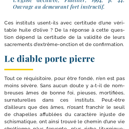
Ouvrage au demeu­rant fort instructif.
Ces ins­ti­tuts usent-​ils avec cer­ti­tude d’une véri­
table huile d’o­live ? De la réponse à cette ques­
tion dépend la cer­ti­tude de la vali­di­té de leurs
sacre­ments d’extrême-​onction et de confirmation.
Le diable porte pierre
Tout ce réqui­si­toire, pour être fon­dé, n’en est pas
moins sévère. Sans aucun doute y a‑t-​il de nom­
breuses âmes de bonne foi, pieuses, mor­ti­fiées,
sur­na­tu­relles dans ces ins­ti­tuts. Peut-​être
d’ailleurs que des âmes, n’o­sant fran­chir le seuil
de cha­pelles affu­blées du carac­tère injuste de
schis­ma­tique, ont ain­si trou­vé le che­min d’une vie
chré­tienne plus fer­vente, plus riche litur­gi­que­