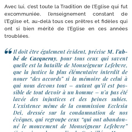
Avec lui, c’est toute la Tradition de l’Eglise qui fut
excom­mu­niée, l’en­sei­gne­ment constant de
l’Eglise et, au-​delà tous ces prêtres et fidèles qui
ont si bien méri­té de l’Eglise en ces années
troublées.
Il doit être éga­le­ment évident, pré­cise
M. l’ab­
bé de Cacqueray
, pour tous ceux qui savent
quelle est la bataille de Monseigneur Lefebvre,
que la jus­tice la plus élé­men­taire inter­dit de
nouer “des accords” si la mémoire de celui à
qui nous devons tout – autant qu’il est pos­
sible de tout devoir à un homme – n’a pas été
lavée des injus­tices et des peines subies.
L’existence même de la com­mis­sion Ecclesia
Dei, dres­sée sur la condam­na­tion de nos
évêques, qui regroupe ceux “qui ont aban­don­
né le mou­ve­ment de Monseigneur Lefebvre”