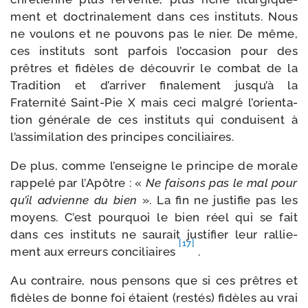
ment et doc­tri­na­le­ment dans ces ins­ti­tuts. Nous
ne vou­lons et ne pou­vons pas le nier. De même,
ces ins­ti­tuts sont par­fois l’oc­ca­sion pour des
prêtres et fidèles de décou­vrir le com­bat de la
Tradition et d’ar­ri­ver fina­le­ment jus­qu’à la
Fraternité Saint-​Pie X mais ceci mal­gré l’o­rien­ta­
tion géné­rale de ces ins­ti­tuts qui conduisent à
l’as­si­mi­la­tion des prin­cipes conciliaires.
De plus, comme l’en­seigne le prin­cipe de morale
rap­pe­lé par l’Apôtre : «
Ne fai­sons pas le mal pour
qu’il advienne du bien
». La fin ne jus­ti­fie pas les
moyens. C’est pour­quoi le bien réel qui se fait
dans ces ins­ti­tuts ne sau­rait jus­ti­fier leur ral­lie­
[17]
ment aux erreurs conci­liaires
.
Au contraire, nous pen­sons que si ces prêtres et
fidèles de bonne foi étaient (res­tés) fidèles au vrai