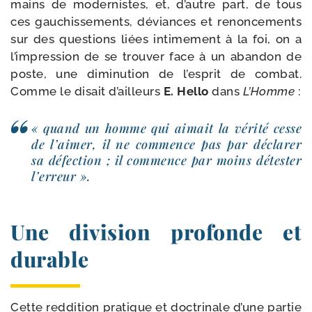
mains de moder­nistes, et, d’autre part, de tous
ces gau­chis­se­ments, déviances et renon­ce­ments
sur des ques­tions liées inti­me­ment à la foi, on a
l’im­pres­sion de se trou­ver face à un aban­don de
poste, une dimi­nu­tion de l’es­prit de com­bat.
Comme le disait d’ailleurs
E. Hello
dans
L’Homme
:
« quand un homme qui aimait la véri­té cesse
de l’ai­mer, il ne com­mence pas par décla­rer
sa défec­tion ; il com­mence par moins détes­ter
l’erreur ».
Une division profonde et
durable
Cette red­di­tion pra­tique et doc­tri­nale d’une par­tie