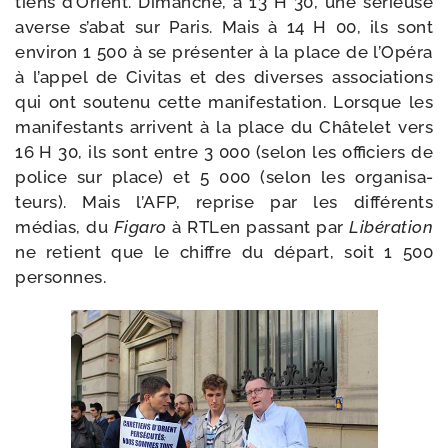
tiens d’Orient. Dimanche, à 13 H 30, une sérieuse
averse s’abat sur Paris. Mais à 14 H 00, ils sont
envi­ron 1 500 à se pré­sen­ter à la place de l’Opéra
à l’appel de Civitas et des diverses asso­cia­tions
qui ont sou­te­nu cette mani­fes­ta­tion. Lorsque les
mani­fes­tants arrivent à la place du Châtelet vers
16 H 30, ils sont entre 3 000 (selon les offi­ciers de
police sur place) et 5 000 (selon les orga­ni­sa­
teurs). Mais l’AFP, reprise par les dif­fé­rents
médias, du
Figaro
à RTLen pas­sant par
Libération
ne retient que le chiffre du départ, soit 1 500
personnes.