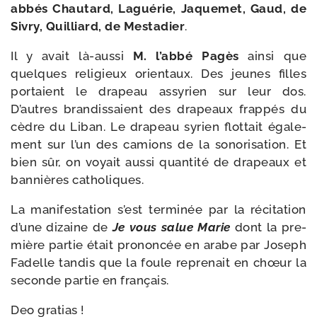
abbés Chautard, Laguérie, Jaquemet, Gaud, de
Sivry, Quilliard, de Mestadier
.
Il y avait là-​aussi
M. l’abbé Pagès
ain­si que
quelques reli­gieux orien­taux. Des jeunes filles
por­taient le dra­peau assy­rien sur leur dos.
D’autres bran­dis­saient des dra­peaux frap­pés du
cèdre du Liban. Le dra­peau syrien flot­tait éga­le­
ment sur l’un des camions de la sono­ri­sa­tion. Et
bien sûr, on voyait aus­si quan­ti­té de dra­peaux et
ban­nières catholiques.
La mani­fes­ta­tion s’est ter­mi­née par la réci­ta­tion
d’une dizaine de
Je vous salue Marie
dont la pre­
mière par­tie était pro­non­cée en arabe par Joseph
Fadelle tan­dis que la foule repre­nait en chœur la
seconde par­tie en français.
Deo gra­tias !