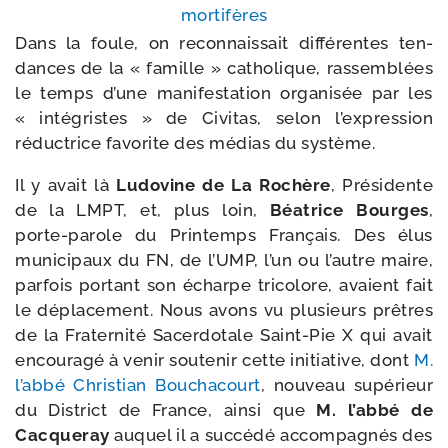
mortifères
Dans la foule, on recon­nais­sait dif­fé­rentes ten­
dances de la « famille » catho­lique, ras­sem­blées
le temps d’une mani­fes­ta­tion orga­ni­sée par les
« inté­gristes » de Civitas, selon l’expression
réduc­trice favo­rite des médias du système.
Il y avait là
Ludovine de La Rochère
, Présidente
de la LMPT, et, plus loin,
Béatrice Bourges
,
porte-​parole du Printemps Français. Des élus
muni­ci­paux du FN, de l’UMP, l’un ou l’autre maire,
par­fois por­tant son écharpe tri­co­lore, avaient fait
le dépla­ce­ment. Nous avons vu plu­sieurs prêtres
de la Fraternité Sacerdotale Saint-​Pie X qui avait
encou­ra­gé à venir sou­te­nir cette ini­tia­tive, dont
M.
l’abbé Christian Bouchacourt
, nou­veau supé­rieur
du District de France, ain­si que
M. l’abbé de
Cacqueray
auquel il a suc­cé­dé accom­pa­gnés des