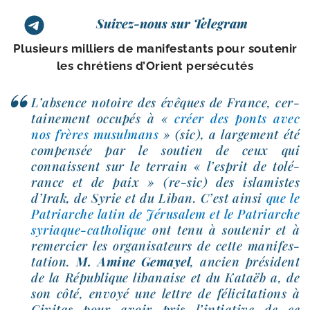
Suivez-nous sur Telegram
Plusieurs mil­liers de mani­fes­tants pour sou­te­nir
les chré­tiens d’Orient persécutés
L’absence notoire des évêques de France, cer­
tai­ne­ment occu­pés à «
créer des ponts avec
nos frères musul­mans
» (sic), a lar­ge­ment été
com­pen­sée par le sou­tien de ceux qui
connaissent sur le ter­rain « l’es­prit de tolé­
rance et de paix » (re-​sic) des isla­mistes
d’Irak, de Syrie et du Liban. C’est ain­si
que le
Patriarche latin de Jérusalem et le Patriarche
syriaque-​catholique
ont tenu à sou­te­nir et à
remer­cier les orga­ni­sa­teurs de cette mani­fes­
ta­tion.
M. Amine Gemayel
, ancien pré­sident
de la République liba­naise et du Kataëb a, de
son côté, envoyé une lettre de féli­ci­ta­tions à
Civitas pour avoir pris l’in­tia­tive de ce