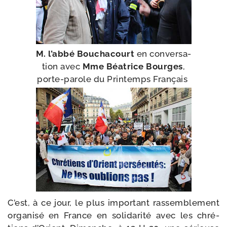
M. l’ab­bé Bouchacourt
en conver­sa­
tion avec
Mme Béatrice Bourges
,
porte-​parole du Printemps Français
C’est, à ce jour, le plus impor­tant ras­sem­ble­ment
orga­ni­sé en France en soli­da­ri­té avec les chré­