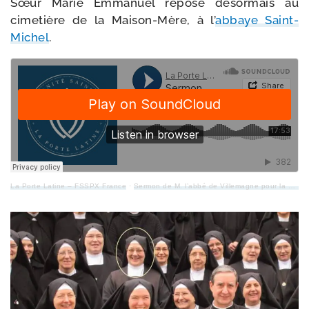
Sœur Marie Emmanuel repose désor­mais au
cime­tière de la Maison-​Mère, à l’
abbaye Saint-​
Michel
.
La Porte Latine – FSSPX France
·
Sermon de M. l’ab­bé de Villemagne pour la messe d’en­ter­re­ment de Sr Marie Emmanuel