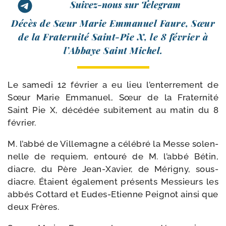
Suivez-nous sur Telegram
Décès de Sœur Marie Emmanuel Faure, Sœur
de la Fraternité Saint-​Pie X, le 8 février à
l’Abbaye Saint Michel.
Le same­di 12 février a eu lieu l’en­ter­re­ment de
Sœur Marie Emmanuel, Sœur de la Fraternité
Saint Pie X, décé­dée subi­te­ment au matin du 8
février.
M. l’ab­bé de Villemagne a célé­bré la Messe solen­
nelle de requiem, entou­ré de M. l’ab­bé Bétin,
diacre, du Père Jean-​Xavier, de Mérigny, sous-​
diacre. Étaient éga­le­ment pré­sents Messieurs les
abbés Cottard et Eudes-​Etienne Peignot ain­si que
deux Frères.