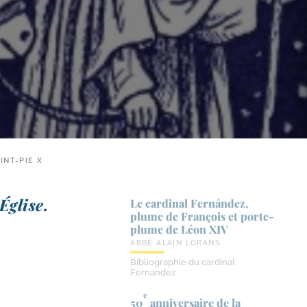
INT-PIE X
’Église.
Le cardinal Fernández,
plume de François et porte-​
plume de Léon XIV
ABBÉ ALAIN LORANS
Bibliographie du cardinal
Fernandez
e
50
anniversaire de la