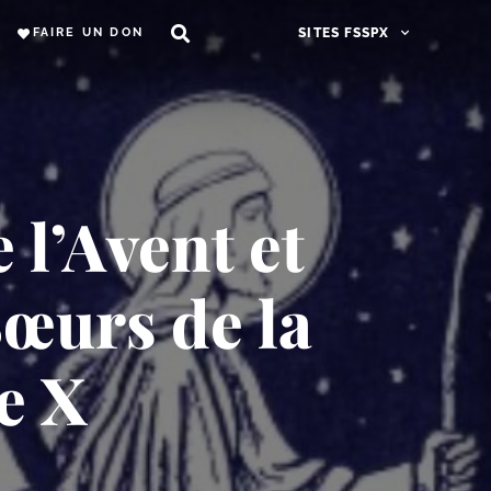
FAIRE UN DON
SITES FSSPX
 l’Avent et
Sœurs de la
e X