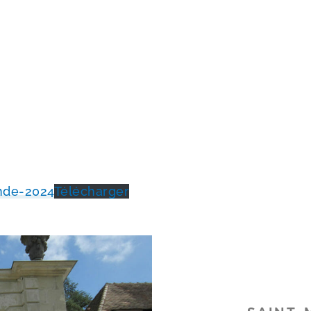
de-​2024
Télécharger