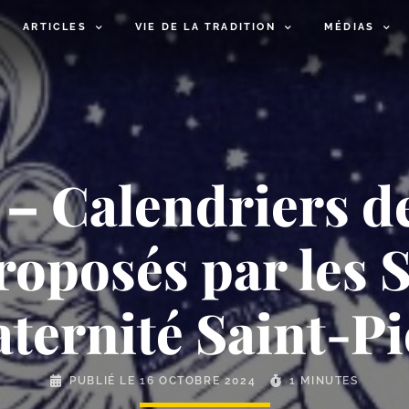
ARTICLES
VIE DE LA TRADITION
MÉDIAS
– Calendriers de
oposés par les 
aternité Saint-​Pi
PUBLIÉ LE
16 OCTOBRE 2024
1 MINUTES