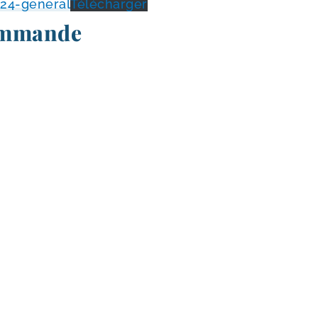
24-general
Télécharger
ommande