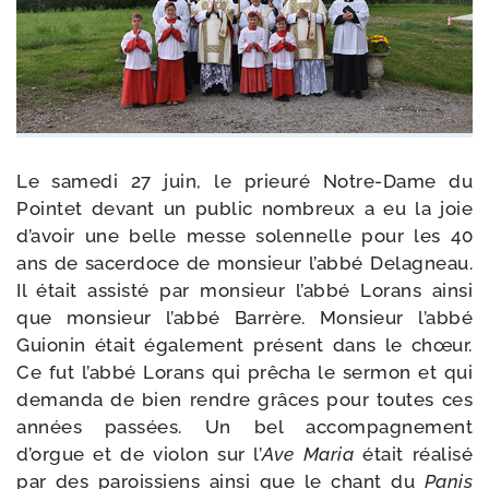
Le same­di 27 juin, le prieu­ré Notre-​Dame du
Pointet devant un public nom­breux a eu la joie
d’avoir une belle messe solen­nelle pour les 40
ans de sacer­doce de mon­sieur l’abbé Delagneau.
Il était assis­té par mon­sieur l’abbé Lorans ain­si
que mon­sieur l’abbé Barrère. Monsieur l’abbé
Guionin était éga­le­ment pré­sent dans le chœur.
Ce fut l’abbé Lorans qui prê­cha le ser­mon et qui
deman­da de bien rendre grâces pour toutes ces
années pas­sées. Un bel accom­pa­gne­ment
d’orgue et de vio­lon sur l’
Ave Maria
était réa­li­sé
par des parois­siens ain­si que le chant du
Panis