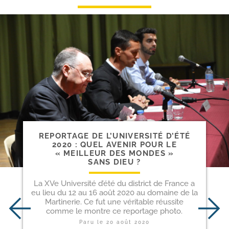
REPORTAGE DE L’UNIVERSITÉ D’ÉTÉ
2020 : QUEL AVENIR POUR LE
« MEILLEUR DES MONDES »
SANS DIEU ?
La XVe Université d’été du district de France a
eu lieu du 12 au 16 août 2020 au domaine de la
Martinerie. Ce fut une véritable réussite
comme le montre ce reportage photo.
Paru le
20 août 2020