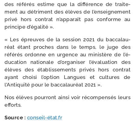
des réfé­rés estime que la dif­fé­rence de trai­te­
ment au détri­ment des élèves de l’en­sei­gne­ment
pri­vé hors contrat n’ap­pa­raît pas conforme au
prin­cipe d’égalité ».
« Les épreuves de la ses­sion 2021 du bac­ca­lau­
réat étant proches dans le temps, le juge des
réfé­rés ordonne en urgence au minis­tère de l’é­
du­ca­tion natio­nale d’or­ga­ni­ser l’évaluation des
élèves des éta­blis­se­ments pri­vés hors contrat
ayant choi­si l’option Langues et cultures de
l’Antiquité pour le bac­ca­lau­réat 2021 ».
Nos élèves pour­ront ain­si voir récom­pen­sés leurs
efforts.
Source :
conseil-état.fr