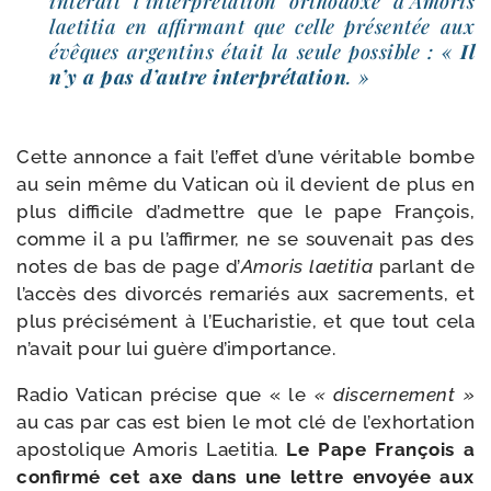
inter­dit l’in­ter­pré­ta­tion ortho­doxe d’Amoris
lae­ti­tia en affir­mant que celle pré­sen­tée aux
évêques argen­tins était la seule pos­sible : «
Il
n’y a pas d’autre inter­pré­ta­tion
. »
Cette annonce a fait l’ef­fet d’une véri­table bombe
au sein même du Vatican où il devient de plus en
plus dif­fi­cile d’admettre que le pape François,
comme il a pu l’affirmer, ne se sou­ve­nait pas des
notes de bas de page d’
Amoris lae­ti­tia
par­lant de
l’accès des divor­cés rema­riés aux sacre­ments, et
plus pré­ci­sé­ment à l’Eucharistie, et que tout cela
n’avait pour lui guère d’importance.
Radio Vatican pré­cise que « le
« dis­cer­ne­ment »
au cas par cas est bien le mot clé de l’exhortation
apos­to­lique Amoris Laetitia.
Le Pape François a
confir­mé cet axe dans une lettre envoyée aux