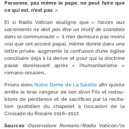
Personne, pas même le pape, ne peut faire que
ce qui est, n’est pas
. »
Et si Radio Vatican sou­ligne que
«
l’accès aux
sacre­ments ne doit pas être un motif de scan­dale
dans la com­mu­nau­té
», il n’en demeure pas moins
vrai que cet accord papal, même don­né dans une
lettre pri­vée, aug­mente la confu­sion d’une église
conci­liaire déjà à la dérive et pour qui la doc­trine
passe doré­na­vant après « l’hu­ma­ni­ta­risme »
romano-onusien…
Prions donc
Notre Dame de La Salette
afin qu’elle
arrête le bras ven­geur de son divin Fils et redou­
blons de péni­tence et de sacri­fices par la réci­ta­
tion quo­ti­dien du cha­pe­let à l’oc­ca­sion de la
Croisade du Rosaire 2016–2017.
Sources
:
Osservatore Romano/​Radio Vatican/​le