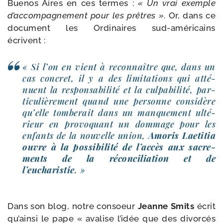
Buenos Aires en ces termes :
« Un vrai exemple
d’accompagnement pour les prêtres »
. Or, dans ce
docu­ment les Ordinaires sud-​américains
écrivent :
« Si l’on en vient à recon­naître que, dans un
cas concret, il y a des limi­ta­tions qui atté­
nuent la res­pon­sa­bi­li­té et la culpa­bi­li­té, par­
ti­cu­liè­re­ment quand une per­sonne consi­dère
qu’elle tom­be­rait dans un man­que­ment ulté­
rieur en pro­vo­quant un dom­mage pour les
enfants de la nou­velle union,
Amoris Laetitia
ouvre à la pos­si­bi­li­té de l’accès aux sacre­
ments de la récon­ci­lia­tion et de
l’eucharistie
. »
Dans son blog, notre consoeur
Jeanne Smits
écrit
qu’ain­si le pape « ava­lise l’i­dée que des divor­cés