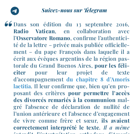
Suivez-nous sur Telegram
Dans son édi­tion du 13 sep­tembre 2016,
Radio Vatican
, en col­la­bo­ra­tion avec
l’
Osservatore Romano
, confirme l’au­then­ti­ci­
té de la lettre – pri­vée mais publiée offi­ciel­le­
ment – du pape François dans laquelle il a
écrit aux évêques argen­tins de la région pas­
to­rale du Grand Buenos Aires,
pour les féli­
ci­ter
pour leur pro­jet de texte
d’accompagnement
du cha­pitre 8 d’Amoris
lae­ti­tia
. Il leur confirme que, bien qu’en pro­
po­sant des cri­tères
pour per­mettre l’accès
des divor­cés rema­riés à la com­mu­nion
mal­
gré l’absence de décla­ra­tion de nul­li­té de
l’union anté­rieure et l’absence d’engagement
de vivre comme frère et sœur,
ils avaient
cor­rec­te­ment inter­pré­té le texte
.
Il a même