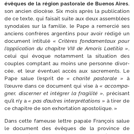
évêques de la région pas­to­rale de Buenos Aires
,
son ancien dio­cèse. Six mois après la publi­ca­tion
de ce texte, qui fai­sait suite aux deux assem­blées
syno­dales sur la famille, le Pape a remer­cié ses
anciens confrères argen­tins pour avoir rédi­gé un
docu­ment inti­tu­lé
« Critères fon­da­men­taux pour
l’application du cha­pitre VIII de Amoris Laetitia »
,
celui qui évoque notam­ment la situa­tion des
couples comp­tant au moins une per­sonne divor­
cée, et leur éven­tuel accès aux sacre­ments. Le
Pape salue l’esprit de
« cha­ri­té pas­to­rale »
à
l’œuvre dans ce docu­ment qui vise à
« accom­pa­
gner, dis­cer­ner et inté­grer la fra­gi­li­té »
, pré­ci­sant
qu’il n’y a
« pas d’autres inter­pré­ta­tions »
à tirer de
ce cha­pitre de son exhor­ta­tion apostolique. »
Dans cette fameuse lettre papale François salue
le docu­ment des évêques de la pro­vince de