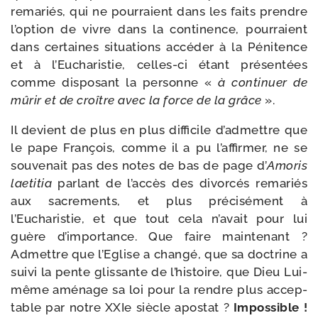
rema­riés, qui ne pour­raient dans les faits prendre
l’op­tion de vivre dans la conti­nence, pour­raient
dans cer­taines situa­tions accé­der à la Pénitence
et à l’Eucharistie, celles-​ci étant pré­sen­tées
comme dis­po­sant la per­sonne «
à conti­nuer de
mûrir et de croître avec la force de la grâce
».
Il devient de plus en plus dif­fi­cile d’ad­mettre que
le pape François, comme il a pu l’af­fir­mer, ne se
sou­ve­nait pas des notes de bas de page d’
Amoris
lae­ti­tia
par­lant de l’ac­cès des divor­cés rema­riés
aux sacre­ments, et plus pré­ci­sé­ment à
l’Eucharistie, et que tout cela n’a­vait pour lui
guère d’im­por­tance. Que faire main­te­nant ?
Admettre que l’Eglise a chan­gé, que sa doc­trine a
sui­vi la pente glis­sante de l’his­toire, que Dieu Lui-​
même amé­nage sa loi pour la rendre plus accep­
table par notre XXIe siècle apos­tat ?
Impossible !