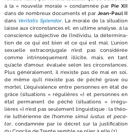
à la « nou­velle morale » condam­née par
Pie XII
dans de nom­breux docu­ments et par
Jean-​Paul II
dans
Veritatis Splendor
. La morale de la situa­tion
laisse aux cir­cons­tances et, en ultime ana­lyse, à la
conscience sub­jec­tive de l’in­di­vi­du, la déter­mi­na­
tion de ce qui est bien et ce qui est mal. L’union
sexuelle extracon­ju­gale n’est pas consi­dé­rée
comme intrin­sè­que­ment illi­cite, mais, en tant
qu’acte d’a­mour, éva­luée selon les cir­cons­tances.
Plus géné­ra­le­ment, il n’existe pas de mal en soi,
de même qu’il n’existe pas de péché grave ou
mor­tel. L’équivalence entre per­sonnes en état de
grâce (situa­tions « régu­lières ») et per­sonnes en
état per­ma­nent de péché (situa­tions « irré­gu­
lières ») n’est pas seule­ment lin­guis­tique : la théo­
rie luthé­rienne de l’homme
simul ius­tus et peca­
tor
, condam­née par le décret sur la jus­ti­fi­ca­tion
du Concile de Trente semble se plier à elle (1).