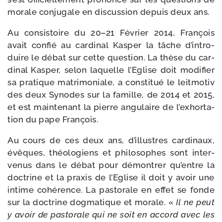
morale conju­gale en dis­cus­sion depuis deux ans.
Au consis­toire du 20–21 Février 2014, François
avait confié au car­di­nal Kasper la tâche d’in­tro­
duire le débat sur cette ques­tion. La thèse du car­
di­nal Kasper, selon laquelle l’Eglise doit modi­fier
sa pra­tique matri­mo­niale, a consti­tué le leit­mo­tiv
des deux Synodes sur la famille, de 2014 et 2015,
et est main­te­nant la pierre angu­laire de l’ex­hor­ta­
tion du pape François.
Au cours de ces deux ans, d’illustres car­di­naux,
évêques, théo­lo­giens et phi­lo­sophes sont inter­
ve­nus dans le débat pour démon­trer qu’entre la
doc­trine et la praxis de l’Eglise il doit y avoir une
intime cohé­rence. La pas­to­rale en effet se fonde
sur la doc­trine dog­ma­tique et morale. «
Il ne peut
y avoir de pas­to­rale qui ne soit en accord avec les