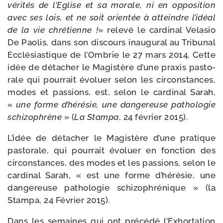
véri­tés de l’Eglise et sa morale, ni en oppo­si­tion
avec ses lois, et ne soit orien­tée à atteindre l’idéal
de la vie chré­tienne !
» rele­vé le car­di­nal Velasio
De Paolis, dans son dis­cours inau­gu­ral au Tribunal
Ecclésiastique de l’Ombrie le 27 mars 2014. Cette
idée de déta­cher le Magistère d’une praxis pas­to­
rale qui pour­rait évo­luer selon les cir­cons­tances,
modes et pas­sions, est, selon le car­di­nal Sarah,
«
une forme d’hérésie, une dan­ge­reuse patho­lo­gie
schi­zo­phrène
» (
La Stampa
, 24 février 2015).
L’idée de déta­cher le Magistère d’une pra­tique
pas­to­rale, qui pour­rait évo­luer en fonc­tion des
cir­cons­tances, des modes et les pas­sions, selon le
car­di­nal Sarah, « est une forme d’hé­ré­sie, une
dan­ge­reuse patho­lo­gie schi­zo­phré­nique » (la
Stampa, 24 Février 2015).
Dans les semaines qui ont pré­cé­dé l’Exhortation