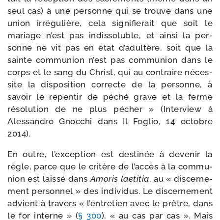
seul cas) à une per­sonne qui se trouve dans une
union irré­gu­lière, cela signi­fie­rait que soit le
mariage n’est pas indis­so­luble, et ain­si la per­
sonne ne vit pas en état d’a­dul­tère, soit que la
sainte com­mu­nion n’est pas com­mu­nion dans le
corps et le sang du Christ, qui au contraire néces­
site la dis­po­si­tion cor­recte de la per­sonne, à
savoir le repen­tir de péché grave et la ferme
réso­lu­tion de ne plus pécher » (Interview à
Alessandro Gnocchi dans Il Foglio, 14 octobre
2014).
En outre, l’ex­cep­tion est des­ti­née à deve­nir la
règle, parce que le cri­tère de l’ac­cès à la com­mu­
nion est lais­sé dans
Amoris lae­ti­tia
, au « dis­cer­ne­
ment per­son­nel » des indi­vi­dus. Le dis­cer­ne­ment
advient à tra­vers « l’en­tre­tien avec le prêtre, dans
le for interne » (
§ 300
), « au cas par cas ». Mais