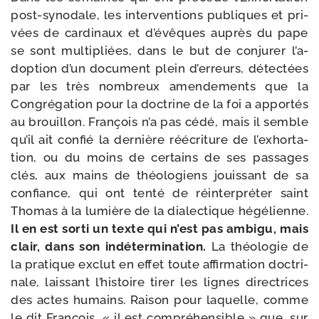
post-​synodale, les inter­ven­tions publiques et pri­
vées de car­di­naux et d’é­vêques auprès du pape
se sont mul­ti­pliées, dans le but de conju­rer l’a­
dop­tion d’un docu­ment plein d’er­reurs, détec­tées
par les très nom­breux amen­de­ments que la
Congrégation pour la doc­trine de la foi a appor­tés
au brouillon. François n’a pas cédé, mais il semble
qu’il ait confié la der­nière réécri­ture de l’ex­hor­ta­
tion, ou du moins de cer­tains de ses pas­sages
clés, aux mains de théo­lo­giens jouis­sant de sa
confiance, qui ont ten­té de réin­ter­pré­ter saint
Thomas à la lumière de la dia­lec­tique hégé­lienne.
Il en est sor­ti un texte qui n’est pas ambi­gu, mais
clair, dans son indé­ter­mi­na­tion.
La théo­lo­gie de
la pra­tique exclut en effet toute affir­ma­tion doc­tri­
nale, lais­sant l’his­toire tirer les lignes direc­trices
des actes humains. Raison pour laquelle, comme
le dit François, « il est com­pré­hen­sible » que, sur