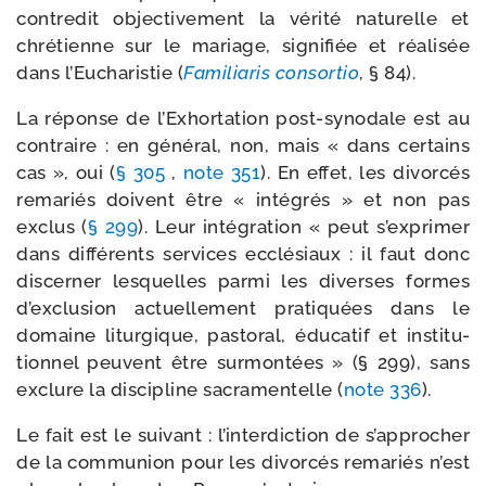
contre­dit objec­ti­ve­ment la véri­té natu­relle et
chré­tienne sur le mariage, signi­fiée et réa­li­sée
dans l’Eucharistie (
Familiaris consor­tio
, § 84).
La réponse de l’Exhortation post-​synodale est au
contraire : en géné­ral, non, mais « dans cer­tains
cas », oui (
§ 305
,
note 351
). En effet, les divor­cés
rema­riés doivent être « inté­grés » et non pas
exclus (
§ 299
). Leur inté­gra­tion « peut s’ex­pri­mer
dans dif­fé­rents ser­vices ecclé­siaux : il faut donc
dis­cer­ner les­quelles par­mi les diverses formes
d’ex­clu­sion actuel­le­ment pra­ti­quées dans le
domaine litur­gique, pas­to­ral, édu­ca­tif et ins­ti­tu­
tion­nel peuvent être sur­mon­tées » (§ 299), sans
exclure la dis­ci­pline sacra­men­telle (
note 336
).
Le fait est le sui­vant : l’in­ter­dic­tion de s’ap­pro­cher
de la com­mu­nion pour les divor­cés rema­riés n’est