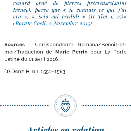
renard orné de pierres précieuses(saint
Irénée), parce que « je connais ce que j’ai
cru », « Scio cui cre­di­di » (II Tim 1, 12)»
(
Rorate Coeli, 2 Novembre 2015
)
Sources
: Corrispondenza Romana/​Benoit-​et-​
moi/​Traduction de
Marie Perrin
pour
La Porte
Latine du 11 avril 2016
(1) Denz‑H, nn. 1551–1583
Articles en relation