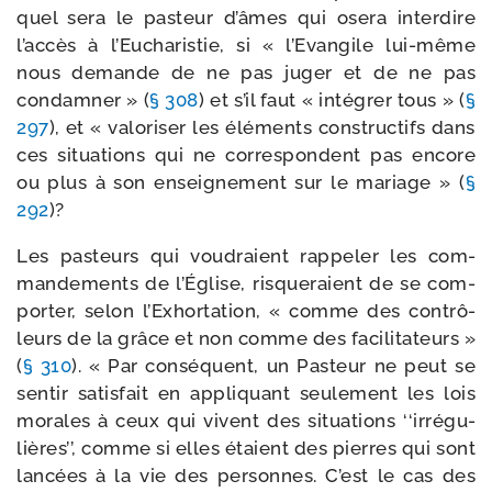
quel sera le pas­teur d’âmes qui ose­ra inter­dire
l’ac­cès à l’Eucharistie, si « l’Evangile lui-​même
nous demande de ne pas juger et de ne pas
condam­ner » (
§ 308
) et s’il faut « inté­grer tous » (
§
297
), et « valo­ri­ser les élé­ments construc­tifs dans
ces situa­tions qui ne cor­res­pondent pas encore
ou plus à son ensei­gne­ment sur le mariage » (
§
292
)?
Les pas­teurs qui vou­draient rap­pe­ler les com­
man­de­ments de l’Église, ris­que­raient de se com­
por­ter, selon l’Exhortation, « comme des contrô­
leurs de la grâce et non comme des faci­li­ta­teurs »
(
§ 310
). « Par consé­quent, un Pasteur ne peut se
sen­tir satis­fait en appli­quant seule­ment les lois
morales à ceux qui vivent des situa­tions ‘‘irré­gu­
lières’’, comme si elles étaient des pierres qui sont
lan­cées à la vie des per­sonnes. C’est le cas des