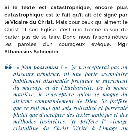
Si le texte est catas­tro­phique, encore plus
catas­tro­phique est le fait qu’il ait été signé par
le Vicaire du Christ.
Mais pour ceux qui aiment le
Christ et son Église, c’est une bonne rai­son de
par­ler, pas de se taire. Donc, nous fai­sons nôtres
les paroles d’un cou­ra­geux évêque,
Mgr
Athanasius Schneider
:
««
Non pos­su­mus !
». Je n’ac­cep­te­rai pas un
dis­cours nébu­leux, ni une porte secon­daire
habi­le­ment dis­si­mu­lée pro­fa­ner le sacre­ment
du mariage et de l’Eucharistie. De la même
manière, je n’ac­cep­te­ra qu’on se moque du
sixième com­man­de­ment de Dieu. Je pré­fère
que ce soit moi qui sois ridi­cu­li­sé et per­sé­cu­té
plu­tôt que d’ac­cep­ter des textes ambi­gus et des
méthodes insin­cères. Je pré­fère l” »image
cris­tal­line du Christ Vérité à l’i­mage du