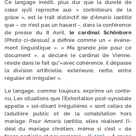
Ce lan­gage inédit, plus dur que la dure­té de
cœur qu’il reproche aux « contrô­leurs de la
grâce », est le trait dis­tinc­tif de d’
Amoris lae­ti­tia
que – ce n’est pas un hasard -, dans la confé­rence
de presse du 8 Avril,
le car­di­nal Schönborn
[Photo ci-​dessus] a défi­nie comme un « évé­ne­
ment lin­guis­tique ». « Ma grande joie pour ce
docu­ment », a décla­ré le car­di­nal de Vienne,
réside dans le fait qu”«avec cohé­rence, il dépasse
la divi­sion arti­fi­cielle, exté­rieure, nette, entre
régu­lier et irrégulier ».
Le lan­gage, comme tou­jours, exprime un conte­
nu. Les situa­tions que l’Exhortation post-​synodale
appelle « soi-​disant irré­gu­lières » sont celles de
l’a­dul­tère public et de la coha­bi­ta­tion hors
mariage. Pour
Amoris lae­ti­tia
, elles réa­lisent l’i­
déal du mariage chré­tien, même si c’est « de