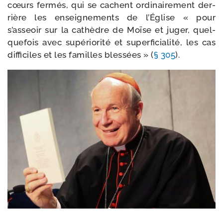
cœurs fer­més, qui se cachent ordi­nai­re­ment der­
rière les ensei­gne­ments de l’Église « pour
s’asseoir sur la cathèdre de Moïse et juger, quel­
que­fois avec supé­rio­ri­té et super­fi­cia­li­té, les cas
dif­fi­ciles et les familles bles­sées » (
§ 305
).