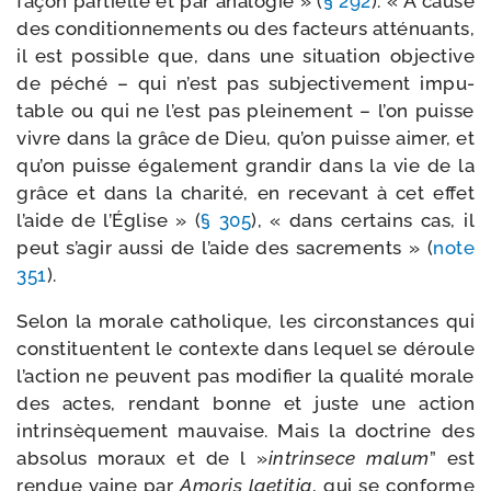
façon par­tielle et par ana­lo­gie » (
§ 292
). « À cause
des condi­tion­ne­ments ou des fac­teurs atté­nuants,
il est pos­sible que, dans une situa­tion objec­tive
de péché – qui n’est pas sub­jec­ti­ve­ment impu­
table ou qui ne l’est pas plei­ne­ment – l’on puisse
vivre dans la grâce de Dieu, qu’on puisse aimer, et
qu’on puisse éga­le­ment gran­dir dans la vie de la
grâce et dans la cha­ri­té, en rece­vant à cet effet
l’aide de l’Église » (
§ 305
), « dans cer­tains cas, il
peut s’agir aus­si de l’aide des sacre­ments » (
note
351
).
Selon la morale catho­lique, les cir­cons­tances qui
consti­tuentent le contexte dans lequel se déroule
l’ac­tion ne peuvent pas modi­fier la qua­li­té morale
des actes, ren­dant bonne et juste une action
intrin­sè­que­ment mau­vaise. Mais la doc­trine des
abso­lus moraux et de l »
intrin­sece malum
” est
ren­due vaine par
Amoris lae­ti­tia
, qui se conforme