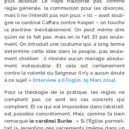
plus abso­lue. Le Pape n’au­to­rise pas, comme
règle géné­rale, la com­mu­nion pour les divor­cés,
mais il ne l’in­ter­dit pas non plus. « Ici – avait sou­li­
gné le car­di­nal Caffara contre Kasper – on touche
la doc­trine. Inévitablement. On peut même dire
qu’on ne le fait pas, mais on le fait. Et pas seule­
ment. On intro­duit une cou­tume qui, à long terme
déter­mine cette idée dans le peuple, pas seule­
ment chré­tien : il n’existe aucun mariage abso­lu­
ment indis­so­luble. Et cela est cer­tai­ne­ment
contre la volon­té du Seigneur. Il n’y a aucun doute
à ce sujet » (
Interview à Il Foglio, 15 Mars 2014
).
Pour la théo­lo­gie de la pra­tique, les règles ne
comptent pas, ce sont les cas concrets qui
comptent. Et ce qui est impos­sible dans l’abs­trait,
est pos­sible concré­te­ment. Mais, comme l’a bien
remar­qué
le car­di­nal Burke
: « Si l’Église per­met­
tait la récep­tion des sacre­ments (même dans un