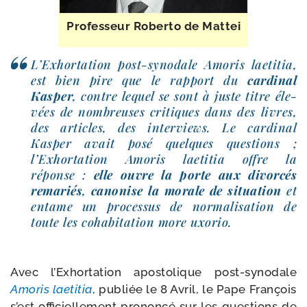
Professeur Roberto de Mattei
L’Exhortation post-​synodale Amoris lae­ti­tia,
est bien pire que le rap­port du
car­di­nal
Kasper
, contre lequel se sont à juste titre éle­
vées de nom­breuses cri­tiques dans des livres,
des articles, des inter­views. Le car­di­nal
Kasper avait posé quelques ques­tions ;
l’Exhortation Amoris lae­ti­tia offre la
réponse :
elle ouvre la porte aux divor­cés
rema­riés
,
cano­nise la morale de situa­tion
et
entame un pro­ces­sus de nor­ma­li­sa­tion de
toute les coha­bi­ta­tion more uxorio.
Avec l’Exhortation apos­to­lique post-​synodale
Amoris lae­ti­tia
, publiée le 8 Avril, le Pape François
s’est offi­ciel­le­ment pro­non­cé sur les ques­tions de