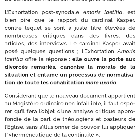
L’Exhortation post-​synodale
Amoris lae­ti­tia
, est
bien pire que le rap­port du car­di­nal Kasper,
contre lequel se sont à juste titre éle­vées de
nom­breuses cri­tiques dans des livres, des
articles, des inter­views. Le car­di­nal Kasper avait
posé quelques ques­tions ; l’Exhortation
Amoris
lae­ti­tia
offre la réponse :
elle ouvre la porte aux
divor­cés rema­riés, cano­nise la morale de la
situa­tion et entame un pro­ces­sus de nor­ma­li­sa­
tion de toute les coha­bi­ta­tion
more uxo­rio
.
Considérant que le nou­veau docu­ment appar­tient
au Magistère ordi­naire non infaillible, il faut espé­
rer qu’il fera l’ob­jet d’une ana­lyse cri­tique appro­
fon­die de la part de théo­lo­giens et pas­teurs de
l’Eglise, sans s’illu­sion­ner de pou­voir lui appli­quer
l”«herméneutique de la continuité ».