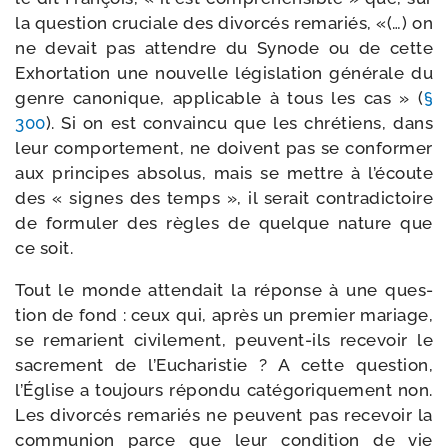
la ques­tion cru­ciale des divor­cés rema­riés, «(…) on
ne devait pas attendre du Synode ou de cette
Exhortation une nou­velle légis­la­tion géné­rale du
genre cano­nique, appli­cable à tous les cas » (
§
300
). Si on est convain­cu que les chré­tiens, dans
leur com­por­te­ment, ne doivent pas se confor­mer
aux prin­cipes abso­lus, mais se mettre à l’é­coute
des « signes des temps », il serait contra­dic­toire
de for­mu­ler des règles de quelque nature que
ce soit.
Tout le monde atten­dait la réponse à une ques­
tion de fond : ceux qui, après un pre­mier mariage,
se rema­rient civi­le­ment, peuvent-​ils rece­voir le
sacre­ment de l’Eucharistie ? A cette ques­tion,
l’Église a tou­jours répon­du caté­go­ri­que­ment non.
Les divor­cés rema­riés ne peuvent pas rece­voir la
com­mu­nion parce que leur condi­tion de vie