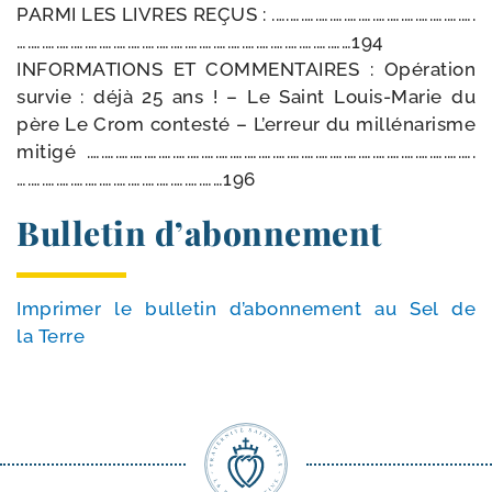
PARMI LES LIVRES REÇUS : .….….….….….….….….….….….….….….
….….….….….….….….….….….….….….….….….….….….….….……194
INFORMATIONS ET COMMENTAIRES : Opération
sur­vie : déjà 25 ans ! – Le Saint Louis-​Marie du
père Le Crom contes­té – L’erreur du mil­lé­na­risme
miti­gé .….….….….….….….….….….….….….….….….….….….….….….….….….….….
….….….….….….….….….….….….….……196
Bulletin d’abonnement
Imprimer le bul­le­tin d’a­bon­ne­ment au Sel de
la Terre