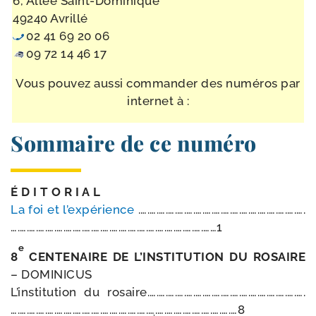
6, Allée Saint-Dominique
49240 Avrillé
02 41 69 20 06
09 72 14 46 17
Vous pou­vez aus­si com­man­der des numé­ros par
inter­net à :
Sommaire de ce numéro
É D I T O R I A L
La foi et l’ex­pé­rience
.….….….….….….….….….….….….….….….….….….
….….….….….….….….….….….….….….….….….….….….….……1
e
8
CENTENAIRE DE L’INSTITUTION DU ROSAIRE
– DOMINICUS
L’institution du rosaire.….….….….….….….….….….….….….….….….….
….….….….….….….….….….….….….….….….….….….….….….….….…8