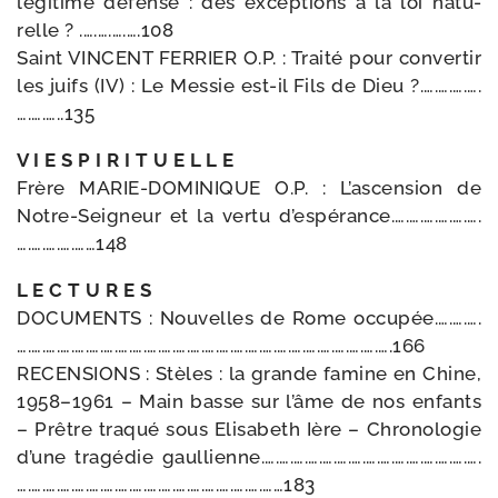
légi­time défense : des excep­tions à la loi natu­
relle ? .….….….….108
Saint VINCENT FERRIER O.P. : Traité pour conver­tir
les juifs (IV) : Le Messie est-​il Fils de Dieu ?.….….….….
….….…..135
V I E S P I R I T U E L L E
Frère MARIE-​DOMINIQUE O.P. : L’ascension de
Notre-​Seigneur et la ver­tu d’espérance.….….….….….….
….….….….……148
L E C T U R E S
DOCUMENTS : Nouvelles de Rome occupée.….….….
….….….….….….….….….….….….….….….….….….….….….….….….….….166
RECENSIONS : Stèles : la grande famine en Chine,
1958–1961 – Main basse sur l’âme de nos enfants
– Prêtre tra­qué sous Elisabeth Ière – Chronologie
d’une tra­gé­die gaullienne.….….….….….….….….….….….….….….….
….….….….….….….….….….….….….….….….….……183