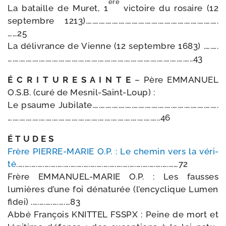
ère
La bataille de Muret, 1
vic­toire du rosaire (12
sep­tembre 1213).….….….….….….….….….….….….….….….….….….….….
……25
La déli­vrance de Vienne (12 sep­tembre 1683) .….….
….….….….….….….….….….….….….….….….….….….….….….….….….….….…..43
É C R I T U R E S A I N T E
– Père EMMANUEL
O.S.B. (curé de Mesnil-Saint-Loup) :
Le psaume Jubilate.….….….….….….….….….….….….….….….….….….….
….….….….….….….….….….….….….….….….….….….….….….…..46
É T U D E S
Frère PIERRE-​MARIE O.P. : Le che­min vers la véri­
té
.….….….….….….….….….….….….….….….….….….….….….….….……72
Frère EMMANUEL-​MARIE O.P. : Les fausses
lumières d’une foi déna­tu­rée (l’en­cy­clique Lumen
fidei) .….….….….….…83
Abbé François KNITTEL FSSPX : Peine de mort et