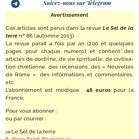
Suivez-nous sur Telegram
Avertissement
Ces articles sont parus dans la revue
Le
Sel de la
terre
nº 86 (automne 2013).
La revue paraît 4 fois par an (200 et quelques
pages pour chaque numé­ro) et contient des
articles de doc­trine, de vie spi­ri­tuelle, de civi­li­sa­
tion chré­tienne, des recen­sions, des « Nouvelles
de Rome », des infor­ma­tions et com­men­taires,
etc.
L’abonnement est modique :
48 euros
pour la
France.
Pour vous abonner :
ou par courrier :
Le Sel de la terre