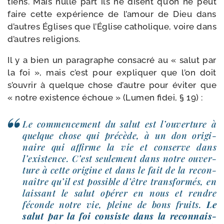
tiens. Mais nulle part ils ne disent qu’on ne peut
faire cette expé­rience de l’a­mour de Dieu dans
d’autres Églises que l’Église catho­lique, voire dans
d’autres religions.
Il y a bien un para­graphe consa­cré au « salut par
la foi », mais c’est pour expli­quer que l’on doit
s’ou­vrir à quelque chose d’autre pour évi­ter que
« notre exis­tence échoue » (Lumen fidei, § 19) :
Le com­men­ce­ment du salut est l’ou­ver­ture à
quelque chose qui pré­cède, à un don ori­gi­
naire qui affirme la vie et conserve dans
l’exis­tence. C’est seule­ment dans notre ouver­
ture à cette ori­gine et dans le fait de la recon­
naître qu’il est pos­sible d’être trans­for­més, en
lais­sant le salut opé­rer en nous et rendre
féconde notre vie, pleine de bons fruits.
Le
salut par la foi consiste dans la recon­nais­