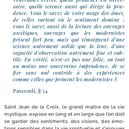
saire, quelle science aus­si qui dirige la pru­
dence. Vous le savez de votre usage des âmes,
de celles sur­tout où le sen­ti­ment domine ;
vous le savez aus­si de la lec­ture des ouvrages
ascé­tiques, ouvrages que les moder­nistes
prisent fort peu, mais qui témoignent d’une
science autre­ment solide que la leur, d’une
saga­ci­té d’ob­ser­va­tion autre­ment fine et sub­
tile. En véri­té, n’est-​ce pas une folie, ou tout
au moins une sou­ve­raine impru­dence, de se
fier sans nul contrôle à des expé­riences
comme celles que prônent les modernistes ?.
Pascendi, § 54
Saint Jean de la Croix, le grand maître de la vie
mys­tique, expose en long et en large que l’on doit
se gar­der des sen­ti­ments, des visions, des émo­
tions sen­sibles dans la vie spi­ri­tuelle et s’ap­puyer