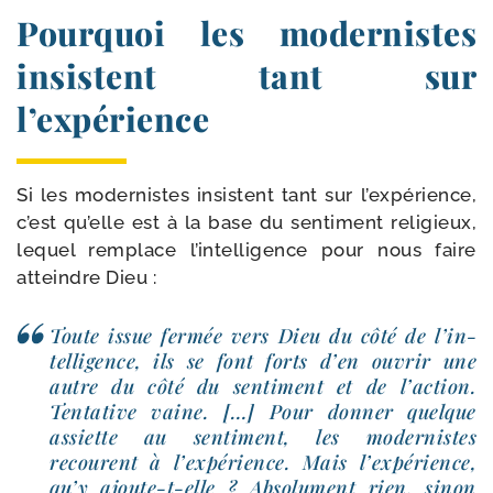
Pourquoi les modernistes
insistent tant sur
l’expérience
Si les moder­nistes insistent tant sur l’ex­pé­rience,
c’est qu’elle est à la base du sen­ti­ment reli­gieux,
lequel rem­place l’in­tel­li­gence pour nous faire
atteindre Dieu :
Toute issue fer­mée vers Dieu du côté de l’in­
tel­li­gence, ils se font forts d’en ouvrir une
autre du côté du sen­ti­ment et de l’ac­tion.
Tentative vaine. […] Pour don­ner quelque
assiette au sen­ti­ment, les moder­nistes
recourent à l’ex­pé­rience. Mais l’ex­pé­rience,
qu’y ajoute-​t-​elle ? Absolument rien, sinon