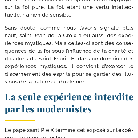
sur la foi pure. La foi, étant une ver­tu intel­lec­
tuelle, n’a rien de sensible.
Sans doute, comme nous l’a­vons signa­lé plus
haut, saint Jean de la Croix a eu aus­si des expé­
riences mys­tiques. Mais celles-​ci sont des consé­
quences de la foi sous l’in­fluence de la cha­ri­té et
des dons du Saint-​Esprit. Et dans ce domaine des
expé­riences mys­tiques, il convient d’exer­cer le
dis­cer­ne­ment des esprits pour se gar­der des illu­
sions de la nature ou du démon.
La seule expérience interdite
par les modernistes
Le pape saint Pie X ter­mine cet expo­sé sur l’ex­pé­
rience par une question :