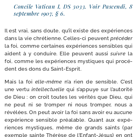
Concile Vatican I, DS 3033. Voir Pascendi, 8
sep­tembre 1907, § 6.
Il est vrai, sans doute, qu’il existe des expé­riences
dans la vie chré­tienne. Celles-​ci peuvent
pré­cé­der
la foi, comme cer­taines expé­riences sen­sibles qui
aident à y conduire. Elle peuvent aus­si
suivre
la
foi, comme les expé­riences mys­tiques qui pro­cé­
dent des dons du Saint-Esprit.
Mais la foi
elle-​même
n’a rien de sen­sible. C’est
une ver­tu
intel­lec­tuelle
qui s’ap­puye sur l’au­to­ri­té
de Dieu : on croit toutes les véri­tés que Dieu, qui
ne peut ni se trom­per ni nous trom­per, nous a
révé­lées. On peut avoir la foi sans avoir eu aucune
expé­rience sen­sible préa­lable. Quant aux expé­
riences mys­tiques, même de grands saints (par
exemple sainte Thérèse de l’Enfant-​Jésus) en ont