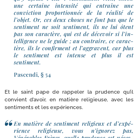
une cer­taine inten­si­té qui entraîne une
convic­tion pro­por­tion­née de la réa­li­té de
l’ob­jet. Or, ces deux choses ne font pas que le
sen­ti­ment ne soit sen­ti­ment, ils ne lui ôtent
pas son carac­tère, qui est de déce­voir si l’in­
tel­li­gence ne le guide ; au contraire, ce carac­
tère, ils le confirment et l’ag­gravent, car plus
le sen­ti­ment est intense et plus il est
sentiment.
Pascendi, § 54
Et le saint pape de rap­pe­ler la pru­dence qu’il
convient d’a­voir, en matière reli­gieuse, avec les
sen­ti­ments et les expériences.
En matière de sen­ti­ment reli­gieux et d’ex­pé­
rience reli­gieuse, vous n’i­gno­rez pas,
Vénérables Frères, quelle pru­dence est néces­