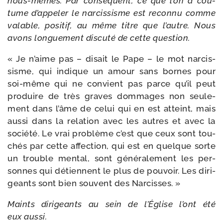
nous-​mêmes. Par consé­quent, ce que l’on a cou­
tume d’ap­pe­ler le nar­cis­sisme est recon­nu comme
valable, posi­tif, au même titre que l’autre. Nous
avons lon­gue­ment dis­cu­té de cette question.
« Je n’aime pas – disait le Pape – le mot nar­cis­
sisme, qui indique un amour sans bornes pour
soi-​même qui ne convient pas parce qu’il peut
pro­duire de très graves dom­mages non seule­
ment dans l’âme de celui qui en est atteint, mais
aus­si dans la rela­tion avec les autres et avec la
socié­té. Le vrai pro­blème c’est que ceux sont tou­
chés par cette affec­tion, qui est en quelque sorte
un trouble men­tal, sont géné­ra­le­ment les per­
sonnes qui détiennent le plus de pou­voir. Les diri­
geants sont bien sou­vent des Narcisses. »
Maints diri­geants au sein de l’Église l’ont été
eux aussi.