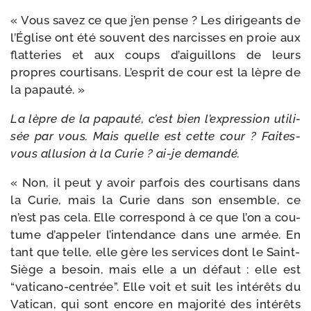
« Vous savez ce que j’en pense ? Les diri­geants de
l’Église ont été sou­vent des nar­cisses en proie aux
flat­te­ries et aux coups d’ai­guillons de leurs
propres cour­ti­sans. L’esprit de cour est la lèpre de
la papauté. »
La lèpre de la papau­té, c’est bien l’ex­pres­sion uti­li­
sée par vous. Mais quelle est cette cour ? Faites-​
vous allu­sion à la Curie ? ai-​je demandé.
« Non, il peut y avoir par­fois des cour­ti­sans dans
la Curie, mais la Curie dans son ensemble, ce
n’est pas cela. Elle cor­res­pond à ce que l’on a cou­
tume d’ap­pe­ler l’in­ten­dance dans une armée. En
tant que telle, elle gère les ser­vices dont le Saint-​
Siège a besoin, mais elle a un défaut : elle est
“vaticano-​centrée”. Elle voit et suit les inté­rêts du
Vatican, qui sont encore en majo­ri­té des inté­rêts