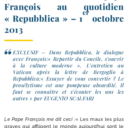
François au quotidien
er
« Repubblica » – 1
octobre
2013
EXCLUSIF – Dans Repubblica, le dia­logue
avec François:« Repartir du Concile, s’ou­vrir
à la culture moderne ». L’entretien au
Vatican après la lettre de Bergoglio à
Repubblica:« Essayer de vous conver­tir ? Le
pro­sé­ly­tisme est une pom­peuse absur­di­té. Il
faut se connaître et s’é­cou­ter les uns les
autres » par EUGENIO SCALFARI
Le Pape François me dit ceci
:« Les maux les plus
graves qui affligent le monde aujourd’­hui sont le