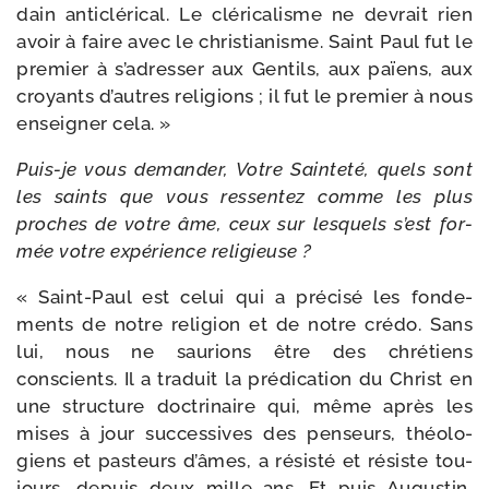
dain anti­clé­ri­cal. Le clé­ri­ca­lisme ne devrait rien
avoir à faire avec le chris­tia­nisme. Saint Paul fut le
pre­mier à s’a­dres­ser aux Gentils, aux païens, aux
croyants d’autres reli­gions ; il fut le pre­mier à nous
ensei­gner cela. »
Puis-​je vous deman­der, Votre Sainteté, quels sont
les saints que vous res­sen­tez comme les plus
proches de votre âme, ceux sur les­quels s’est for­
mée votre expé­rience religieuse ?
« Saint-​Paul est celui qui a pré­ci­sé les fon­de­
ments de notre reli­gion et de notre cré­do. Sans
lui, nous ne sau­rions être des chré­tiens
conscients. Il a tra­duit la pré­di­ca­tion du Christ en
une struc­ture doc­tri­naire qui, même après les
mises à jour suc­ces­sives des pen­seurs, théo­lo­
giens et pas­teurs d’âmes, a résis­té et résiste tou­
jours, depuis deux mille ans. Et puis Augustin,