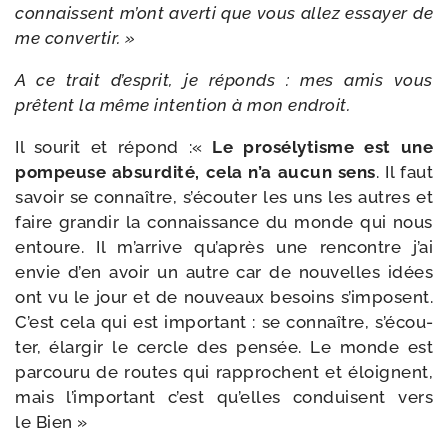
connaissent m’ont aver­ti que vous allez essayer de
me convertir. »
A ce trait d’es­prit, je réponds : mes amis vous
prêtent la même inten­tion à mon endroit.
Il sou­rit et répond :«
Le pro­sé­ly­tisme est une
pom­peuse absur­di­té, cela n’a aucun sens
. Il faut
savoir se connaître, s’é­cou­ter les uns les autres et
faire gran­dir la connais­sance du monde qui nous
entoure. Il m’ar­rive qu’a­près une ren­contre j’ai
envie d’en avoir un autre car de nou­velles idées
ont vu le jour et de nou­veaux besoins s’im­posent.
C’est cela qui est impor­tant : se connaître, s’é­cou­
ter, élar­gir le cercle des pen­sée. Le monde est
par­cou­ru de routes qui rap­prochent et éloignent,
mais l’im­por­tant c’est qu’elles conduisent vers
le Bien »