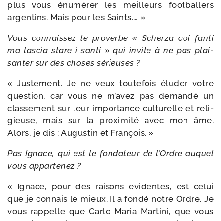
plus vous énu­mé­rer les meilleurs foot­bal­lers
argen­tins. Mais pour les Saints.… »
Vous connais­sez le pro­verbe « Scherza coi fan­ti
ma las­cia stare i san­ti » qui invite à ne pas plai­
san­ter sur des choses sérieuses ?
« Justement. Je ne veux tou­te­fois élu­der votre
ques­tion, car vous ne m’a­vez pas deman­dé un
clas­se­ment sur leur impor­tance cultu­relle et reli­
gieuse, mais sur la proxi­mi­té avec mon âme.
Alors, je dis : Augustin et François. »
Pas Ignace, qui est le fon­da­teur de l’Ordre auquel
vous appartenez ?
« Ignace, pour des rai­sons évi­dentes, est celui
que je connais le mieux. Il a fon­dé notre Ordre. Je
vous rap­pelle que Carlo Maria Martini, que vous