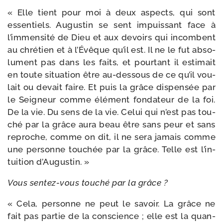
« Elle tient pour moi à deux aspects, qui sont
essen­tiels. Augustin se sent impuis­sant face à
l’im­men­si­té de Dieu et aux devoirs qui incombent
au chré­tien et à l’Évêque qu’il est. Il ne le fut abso­
lu­ment pas dans les faits, et pour­tant il esti­mait
en toute situa­tion être au-​dessous de ce qu’il vou­
lait ou devait faire. Et puis la grâce dis­pen­sée par
le Seigneur comme élé­ment fon­da­teur de la foi.
De la vie. Du sens de la vie. Celui qui n’est pas tou­
ché par la grâce aura beau être sans peur et sans
reproche, comme on dit, il ne sera jamais comme
une per­sonne tou­chée par la grâce. Telle est l’in­
tui­tion d’Augustin. »
Vous sentez-​vous tou­ché par la grâce ?
« Cela, per­sonne ne peut le savoir. La grâce ne
fait pas par­tie de la conscience ; elle est la quan­