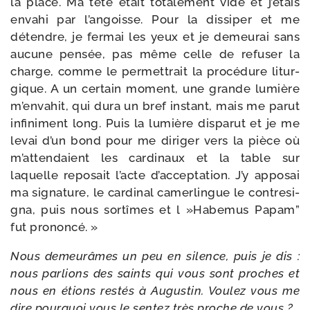
la place. Ma tête était tota­le­ment vide et j’é­tais
enva­hi par l’an­goisse. Pour la dis­si­per et me
détendre, je fer­mai les yeux et je demeu­rai sans
aucune pen­sée, pas même celle de refu­ser la
charge, comme le per­met­trait la pro­cé­dure litur­
gique. A un cer­tain moment, une grande lumière
m’en­va­hit, qui dura un bref ins­tant, mais me parut
infi­ni­ment long. Puis la lumière dis­pa­rut et je me
levai d’un bond pour me diri­ger vers la pièce où
m’at­ten­daient les car­di­naux et la table sur
laquelle repo­sait l’acte d’ac­cep­ta­tion. J’y appo­sai
ma signa­ture, le car­di­nal camer­lingue le contre­si­
gna, puis nous sor­tîmes et l »Habemus Papam”
fut prononcé. »
Nous demeu­râmes un peu en silence, puis je dis :
nous par­lions des saints qui vous sont proches et
nous en étions res­tés à Augustin. Voulez vous me
dire pour­quoi vous le sen­tez très proche de vous ?