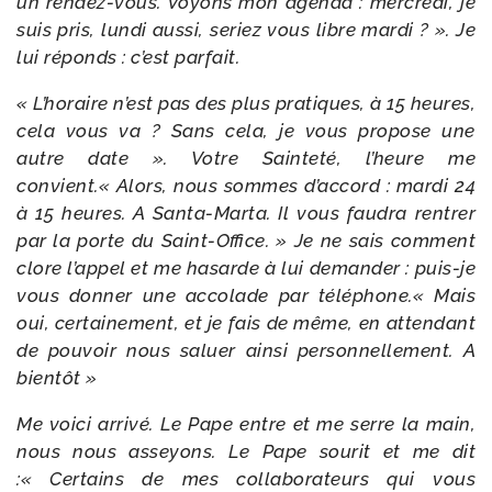
un rendez-​vous. Voyons mon agen­da : mer­cre­di, je
suis pris, lun­di aus­si, seriez vous libre mar­di ? ». Je
lui réponds : c’est parfait.
« L’horaire n’est pas des plus pra­tiques, à 15 heures,
cela vous va ? Sans cela, je vous pro­pose une
autre date ».
Votre Sainteté, l’heure me
convient.« Alors, nous sommes d’ac­cord : mar­di 24
à 15 heures. A Santa-​Marta. Il vous fau­dra ren­trer
par la porte du Saint-​Office. »
Je ne sais com­ment
clore l’ap­pel et me hasarde à lui deman­der : puis-​je
vous don­ner une acco­lade par télé­phone.« Mais
oui, cer­tai­ne­ment, et je fais de même, en atten­dant
de pou­voir nous saluer ain­si per­son­nel­le­ment. A
bientôt »
Me voi­ci arri­vé. Le Pape entre et me serre la main,
nous nous asseyons. Le Pape sou­rit et me dit
:« Certains de mes col­la­bo­ra­teurs qui vous