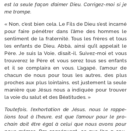
est la seule façon d’ai­mer Dieu. Corrigez-​moi si je
me trompe.
« Non, c’est bien cela. Le Fils de Dieu s’est incar­né
pour faire péné­trer dans l’âme des hommes le
sen­ti­ment de la fra­ter­ni­té. Tous les frères et tous
les enfants de Dieu. Abbà, ain­si qu’il appe­lait le
Père. Je suis la Voie, disait-​il. Suivez-​moi et vous
trou­ve­rez le Père et vous serez tous ses enfants
et il se com­plai­ra en vous. L’agapé, l’a­mour de
cha­cun de nous pour tous les autres, des plus
proches aux plus loin­tains, est jus­te­ment la seule
manière que Jésus nous a indi­quée pour trou­ver
la voie du salut et des Béatitudes. »
Toutefois, l’ex­hor­ta­tion de Jésus, nous le rap­pe­
lions tout à l’heure, est que l’a­mour pour le pro­
chain doit être égal à celui que nous avons pour