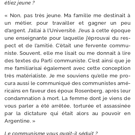
étiez jeune ?
« Non, pas très jeune. Ma famille me des­ti­nait à
un métier, pour tra­vailler et gagner un peu
d’argent. J’allai à l’Université. J’eus à cette époque
une ensei­gnante pour laquelle j’é­prou­vai du res­
pect et de l’a­mi­tié. C’était une fer­vente com­mu­
niste. Souvent, elle me lisait ou me don­nait à lire
des textes du Parti com­mu­niste. C’est ain­si que je
me fami­lia­ri­sai éga­le­ment avec cette concep­tion
très maté­ria­liste. Je me sou­viens qu’elle me pro­
cu­ra aus­si le com­mu­ni­qué des com­mu­nistes amé­
ri­cains en faveur des époux Rosenberg, après leur
condam­na­tion à mort. La femme dont je viens de
vous par­ler a été arrê­tée, tor­tu­rée et assas­si­née
par la dic­ta­ture qui était alors au pou­voir en
Argentine. »
Le com­mu­nisme vous avait-​il séduit ?