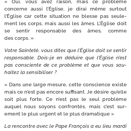
« Oui, vous avez rai­son, mais ce pro­blème
concerne aus­si l’Église, je dirai même sur­tout
l’Église car cette situa­tion ne blesse pas seule­
ment les corps, mais aus­si les âmes. L’Église doit
se sen­tir res­pon­sable des âmes, comme
des corps. »
Votre Sainteté, vous dites que l’Église doit se sen­tir
res­pon­sable. Dois-​je en déduire que l’Église n’est
pas consciente de ce pro­blème et que vous sou­
hai­tez la sensibiliser ?
« Dans une large mesure, cette conscience existe
mais ce n’est pas encore suf­fi­sant. Je désire qu’elle
soit plus forte. Ce n’est pas le seul pro­blème
auquel nous soyons confron­tés, mais c’est sur­
ement le plus urgent et le plus dramatique »
La ren­contre avec le Pape François a eu lieu mar­di