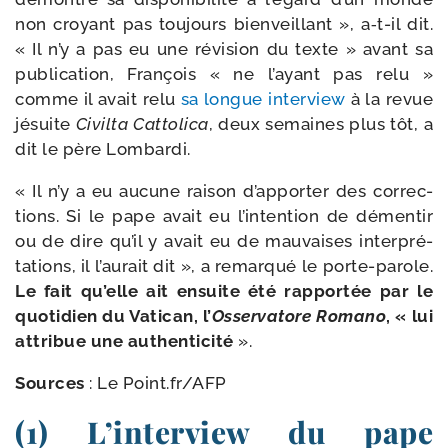
non croyant pas tou­jours bien­veillant », a‑t-​il dit.
« Il n’y a pas eu une révi­sion du texte » avant sa
publi­ca­tion, François « ne l’ayant pas relu »
comme il avait relu
sa longue inter­view
à la revue
jésuite
Civilta Cattolica
, deux semaines plus tôt, a
dit le père Lombardi.
« Il n’y a eu aucune rai­son d’ap­por­ter des cor­rec­
tions. Si le pape avait eu l’in­ten­tion de démen­tir
ou de dire qu’il y avait eu de mau­vaises inter­pré­
ta­tions, il l’au­rait dit », a remar­qué le porte-​parole.
Le fait qu’elle ait ensuite été rap­por­tée par le
quo­ti­dien du Vatican, l’
Osservatore Romano
, « lui
attri­bue une authen­ti­ci­té
».
Sources
: Le Point​.fr/​AFP
(1) L’interview du pape