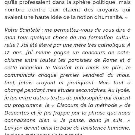
qu’ils pro­fes­saient dans la sphère poli­tique, mais
nombre d’entre eux étaient des croyants qui
avaient une haute idée de la notion d’humanité. »
Votre Sainteté ; me permettez-​vous de vous dire à
mon tour quelque chose de ma for­ma­tion cultu­
relle ? J’ai été éle­vé par une mère très catho­lique. A
12 ans, j’ai même gagné un concours de caté­
chisme entre toutes les paroisses de Rome et à
cette occa­sion le Vicariat m’a remis un prix. Je
com­mu­niais chaque pre­mier ven­dre­di du mois,
bref, j’é­tais croyant et pra­ti­quant. Mais tout a
chan­gé pen­dant mes études secon­daires. Au lycée,
je lus entre autres textes de phi­lo­so­phie qui étaient
au pro­gramme, le « Discours de la méthode » de
Descartes et je fus frap­pé par la phrase que nous
connais­sons bien « Je pense, donc je suis. »
Le« je« devint ain­si la base de l’exis­tence humaine,