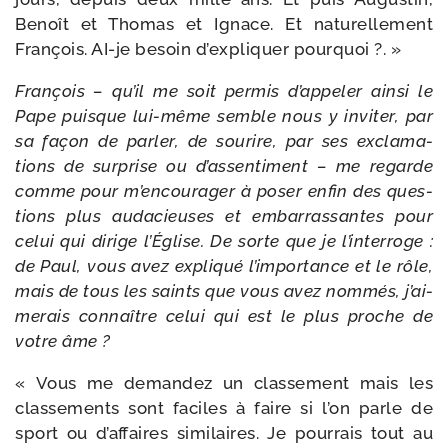
Benoît et Thomas et Ignace. Et natu­rel­le­ment
François. AI-​je besoin d’ex­pli­quer pourquoi ?. »
François – qu’il me soit per­mis d’ap­pe­ler ain­si le
Pape puisque lui-​même semble nous y invi­ter, par
sa façon de par­ler, de sou­rire, par ses excla­ma­
tions de sur­prise ou d’as­sen­ti­ment – me regarde
comme pour m’en­cou­ra­ger à poser enfin des ques­
tions plus auda­cieuses et embar­ras­santes pour
celui qui dirige l’Église. De sorte que je l’in­ter­roge :
de Paul, vous avez expli­qué l’im­por­tance et le rôle,
mais de tous les saints que vous avez nom­més, j’ai­
me­rais connaître celui qui est le plus proche de
votre âme ?
« Vous me deman­dez un clas­se­ment mais les
clas­se­ments sont faciles à faire si l’on parle de
sport ou d’af­faires simi­laires. Je pour­rais tout au