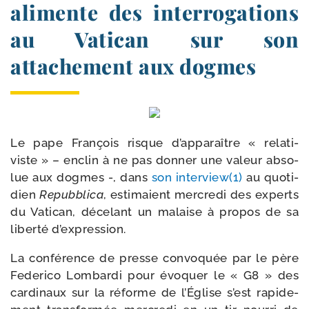
alimente des interrogations
au Vatican sur son
attachement aux dogmes
Le pape François risque d’ap­pa­raître « rela­ti­
viste » – enclin à ne pas don­ner une valeur abso­
lue aux dogmes -, dans
son interview(1)
au quo­ti­
dien
Repubblica
, esti­maient mer­cre­di des experts
du Vatican, déce­lant un malaise à pro­pos de sa
liber­té d’expression.
La confé­rence de presse convo­quée par le père
Federico Lombardi pour évo­quer le « G8 » des
car­di­naux sur la réforme de l’Église s’est rapi­de­