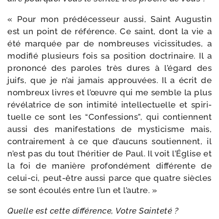
« Pour mon pré­dé­ces­seur aus­si, Saint Augustin
est un point de réfé­rence. Ce saint, dont la vie a
été mar­quée par de nom­breuses vicis­si­tudes, a
modi­fié plu­sieurs fois sa posi­tion doc­tri­naire. Il a
pro­non­cé des paroles très dures à l’é­gard des
juifs, que je n’ai jamais approu­vées. Il a écrit de
nom­breux livres et l’œuvre qui me semble la plus
révé­la­trice de son inti­mi­té intel­lec­tuelle et spi­ri­
tuelle ce sont les “Confessions”, qui contiennent
aus­si des mani­fes­ta­tions de mys­ti­cisme mais,
contrai­re­ment à ce que d’au­cuns sou­tiennent, il
n’est pas du tout l’hé­ri­tier de Paul. Il voit l’Église et
la foi de manière pro­fon­dé­ment dif­fé­rente de
celui-​ci, peut-​être aus­si parce que quatre siècles
se sont écou­lés entre l’un et l’autre. »
Quelle est cette dif­fé­rence, Votre Sainteté ?