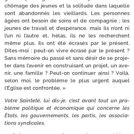
chô­mage des jeunes et la soli­tude dans laquelle
sont aban­don­nés les vieillards. Les per­sonnes
âgées ont besoin de soins et de com­pa­gnie ; les
jeunes de tra­vail et d’es­pé­rance, mais ils n’ont ni
l’un ni l’autre et, hélas, ils ne les recherchent
même plus. Ils ont été écra­sés par le pré­sent.
Dites-​moi : peut-​on vivre écra­sé par le pré­sent ?
Sans mémoire du pas­sé et sans désir de se pro­je­
ter dans l’a­ve­nir en construi­sant un pro­jet, un ave­
nir, une famille ? Peut-​on conti­nuer ain­si ? Voilà,
selon moi, le pro­blème le plus urgent auquel
l’Église est confrontée. »
Votre Sainteté, lui dis-​je, c’est avant tout un pro­
blème poli­tique et éco­no­mique qui concerne les
États, les gou­ver­ne­ments, les par­tis, les asso­cia­
tions syndicales.