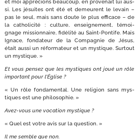
et moi appré­cions beau­coup, en pro­ve­nait lui aus­
si. Les jésuites ont été et demeurent le levain –
pas le seul, mais sans doute le plus effi­cace – de
la catho­li­ci­té : culture, ensei­gne­ment, témoi­
gnage mis­sion­naire, fidé­li­té au Saint-​Pontife. Mais
Ignace, fon­da­teur de la Compagnie de Jésus,
était aus­si un réfor­ma­teur et un mys­tique. Surtout
un mystique. »
Et vous pen­sez que les mys­tiques ont joué un rôle
impor­tant pour l’Église ?
« Un rôle fon­da­men­tal. Une reli­gion sans mys­
tiques est une philosophie. »
Avez-​vous une voca­tion mystique ?
« Quel est votre avis sur la question. »
Il me semble que non.