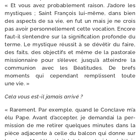
« Et vous avez pro­ba­ble­ment rai­son. J’adore les
mys­tiques ; Saint François lui-​même, dans bien
des aspects de sa vie, en fut un mais je ne crois
pas avoir per­son­nel­le­ment cette voca­tion. Encore
faut-​il s’en­tendre sur la signi­fi­ca­tion pro­fonde du
terme. Le mys­tique réus­sit à se dévê­tir du faire,
des faits, des objec­tifs et même de la pas­to­rale
mis­sion­naire pour s’é­le­ver, jus­qu’à atteindre la
com­mu­nion avec les Béatitudes. De brefs
moments qui cepen­dant rem­plissent toute
une vie. »
Cela vous est-​il jamais arrivé ?
« Rarement. Par exemple, quand le Conclave m’a
élu Pape. Avant d’ac­cep­ter, je deman­dai la per­
mis­sion de me reti­rer quelques minutes dans la
pièce adja­cente à celle du bal­con qui donne sur