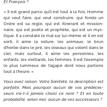
Et François ?
« Il est grand parce qu’il est tout à la fois. Homme
qui veut faire, qui veut construire, qui fonde un
Ordre est sa règle, qui est iti­né­rant et mis­sion­
naire, qui est poète et pro­phète, qui est un mys­
tique. Il a consta­té le mal sur lui-​même et il en est
sor­ti, il aime la nature, les ani­maux, le brun
d’herbe dans le pré, les oiseaux qui volent dans le
ciel, mais sur­tout, il aime les per­sonnes, les
enfants, les vieillards, les femmes. Il est l’exemple
le plus lumi­neux de l’a­ga­pé dont nous par­lions
tout à l’heure. »
Vous avez rai­son, Votre Sainteté, la des­crip­tion est
par­faite. Mais pour­quoi aucun de vos pré­dé­ces­
seurs n’a-​t-​il jamais choi­si ce nom ? Et en toute
pro­ba­bi­li­té, selon moi, aucun de vos successeurs ?