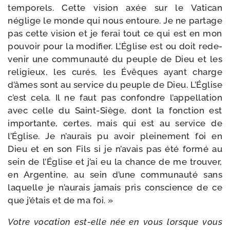
tem­po­rels. Cette vision axée sur le Vatican
néglige le monde qui nous entoure. Je ne par­tage
pas cette vision et je ferai tout ce qui est en mon
pou­voir pour la modi­fier. L’Église est ou doit rede­
ve­nir une com­mu­nau­té du peuple de Dieu et les
reli­gieux, les curés, les Évêques ayant charge
d’âmes sont au ser­vice du peuple de Dieu. L’Église
c’est cela. Il ne faut pas confondre l’ap­pel­la­tion
avec celle du Saint-​Siège, dont la fonc­tion est
impor­tante, certes, mais qui est au ser­vice de
l’Église. Je n’au­rais pu avoir plei­ne­ment foi en
Dieu et en son Fils si je n’a­vais pas été for­mé au
sein de l’Église et j’ai eu la chance de me trou­ver,
en Argentine, au sein d’une com­mu­nau­té sans
laquelle je n’au­rais jamais pris conscience de ce
que j’é­tais et de ma foi. »
Votre voca­tion est-​elle née en vous lorsque vous