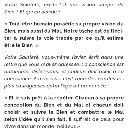
Votre Sainteté, existe-​t-​il une vision unique du
Bien ? Et qui en décide ?
«
Tout être humain pos­sède sa propre vision du
Bien, mais aus­si du Mal. Notre tâche est de l’in­ci­
ter à suivre la voie tra­cée par ce qu’il estime
être le Bien
. »
Votre Sainteté, vous-​même l’a­viez écrit dans une
lettre que vous m’a­vez adres­sée. La conscience est
auto­nome, disiez-​vous, et cha­cun doit obéir à sa
conscience. A mon avis, c’est l’une des paroles les
plus cou­ra­geuses qu’un Pape ait prononcée.
«
Et je suis prêt à la répé­ter. Chacun à sa propre
concep­tion du Bien et du Mal et cha­cun doit
choi­sir et suivre le Bien et com­battre le Mal
selon l’i­dée qu’il s’en fait.
Il suf­fi­rait de cela pour
vivre dans un monde meilleur. »