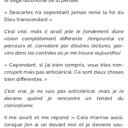
le siège auto­nome de la pensée.
« Descartes n’a cepen­dant jamais renié la foi du
Dieu transcendant »
C’est vrai, mais il avait jeté le fon­de­ment d’une
vision com­plè­te­ment dif­fé­rente. J’empruntai ce
par­cours et, cor­ro­bo­ré par d’autres lec­tures, par­
vins dans les contrées où je me trouve aujourd’hui
« Cependant, si j’ai bien com­pris, vous êtes non-​
croyant mais pas anti­clé­ri­cal. Ce sont deux choses
bien différentes. »
C’est vrai, je ne suis pas anti­clé­ri­cal, mais je le
deviens quand je ren­contre un tenant du
cléricalisme.
Il me sou­rit et me répond :« Cela m’ar­rive aus­si,
lorsque j’en ai un devant moi et je deviens sou­