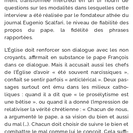
ment trans­for­mée mer­cre­di en un tir nour­ri de
ques­tions sur les moda­li­tés dans les­quelles cette
inter­view a été réa­li­sée par le fon­da­teur athée du
jour­nal Eugenio Scalfari, le niveau de fia­bi­li­té des
pro­pos du pape, la fidé­li­té des phrases
rapportées.
L’Église doit ren­for­cer son dia­logue avec les non
croyants, affir­mait en sub­stance le pape François
dans ce dia­logue. Mais il accu­sait aus­si les chefs
de l’Église d’a­voir « été sou­vent nar­cis­siques »,
confiait se sen­tir par­fois « anti­clé­ri­cal ». Deux pas­
sages sur­tout ont ému dans les milieux catho­
liques : quand il a dit que « le pro­sé­ly­tisme est
une bêtise », ou quand il a don­né l’im­pres­sion de
rela­ti­vi­ser la véri­té chré­tienne : « Chacun de nous,
a argu­men­té le pape, a sa vision du bien et aus­si
du mal (…). Chacun doit choi­sir de suivre le bien et
com­battre le mal comme lui le conçoit. Cela suf­fi­