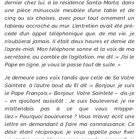
der­nier chez lui, à la rési­dence Santa-​Marta, dans
une pièce minus­cule meu­blée d’une table et de
cinq ou six chaises, avec pour tout orne­ment un
tableau accro­ché au mur. L’entretien avait été pré­
cé­dé d’un appel télé­pho­nique que, de ma vie, je
n’ou­blie­rai jamais.
Il était deux heures et demie de
l’après-​midi. Mon télé­phone sonne et la voix de ma
secré­taire, au comble de l’a­gi­ta­tion, me dit :« J’ai le
Pape en ligne, je vous le passe tout de suite. »
Je demeure sans voix tan­dis que celle de Sa Votre
Sainteté, à l’autre bout du fil dit :« Bonjour, je suis
le Pape François.« Bonjour, Votre Sainteté – dis-​je
– en ajou­tant aus­si­tôt : Je suis bou­le­ver­sé, je ne
m’at­ten­dais pas à ce que vous m’ap­pe­
liez.« Pourquoi bou­le­ver­sé ? Vous m’a­vez écrit une
lettre en deman­dant à faire ma connais­sance. Ce
désir étant réci­proque, je vous appelle pour fixer