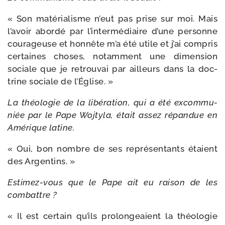
« Son maté­ria­lisme n’eut pas prise sur moi. Mais
l’a­voir abor­dé par l’in­ter­mé­diaire d’une per­sonne
cou­ra­geuse et hon­nête m’a été utile et j’ai com­pris
cer­taines choses, notam­ment une dimen­sion
sociale que je retrou­vai par ailleurs dans la doc­
trine sociale de l’Église. »
La théo­lo­gie de la libé­ra­tion, qui a été excom­mu­
niée par le Pape Wojtyla, était assez répan­due en
Amérique latine.
« Oui, bon nombre de ses repré­sen­tants étaient
des Argentins. »
Estimez-​vous que le Pape ait eu rai­son de les
combattre ?
« Il est cer­tain qu’ils pro­lon­geaient la théo­lo­gie