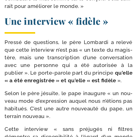
rait pour amé­lio­rer le monde. »
Une interview « fidèle »
Pressé de ques­tions, le père Lombardi a rele­vé
que cette inter­view n’est pas « un texte du magis­
tère, mais une trans­crip­tion d’une conver­sa­tion
avec une per­sonne qui a été auto­ri­sée à la
publier ». Le porte-​parole part du prin­cipe
qu’elle
« a été enre­gis­trée » et qu’elle « est fidèle
».
Selon le père jésuite, le pape inau­gure « un nou­
veau mode d’ex­pres­sion auquel nous n’é­tions pas
habi­tués. C’est une autre nou­veau­té du pape, un
ter­rain nouveau ».
Cette inter­view « sans pré­ju­gés ni filtres
démontre sa dis­po­ni­bi­li­té à l’é­gard d’un monde