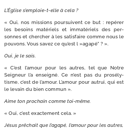
L’Église s’emploie-t-elle à cela ?
« Oui, nos mis­sions pour­suivent ce but : repé­rer
les besoins maté­riels et imma­té­riels des per­
sonnes et cher­cher à les satis­faire comme nous le
pou­vons. Vous savez ce qu’est l »aga­pé” ? ».
Oui, je le sais.
« C’est l’a­mour pour les autres, tel que Notre
Seigneur l’a ensei­gné. Ce n’est pas du pro­sé­ly­
tisme, c’est de l’a­mour. L’amour pour autrui, qui est
le levain du bien commun ».
Aime ton pro­chain comme toi-même.
« Oui, c’est exac­te­ment cela. »
Jésus prê­chait que l’a­ga­pé, l’a­mour pour les autres,