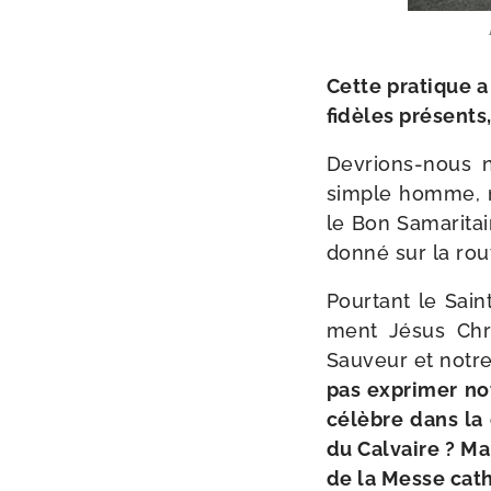
Cette pra­tique a
fidèles pré­sents
Devrions-​nous n
simple homme, ne
le Bon Samaritain
don­né sur la ro
Pourtant le Saint
ment Jésus Chri
Sauveur et notre
pas expri­mer no
célèbre dans la d
du Calvaire ? Mai
de la Messe cath