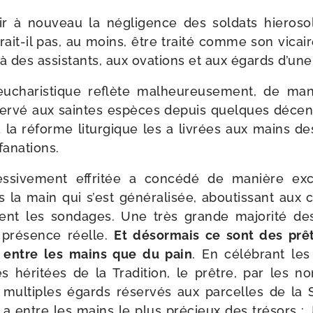
 à nou­veau la négli­gence des sol­dats hie­ro­so­l
it-​il pas, au moins, être trai­té comme son vicair
 à des assis­tants, aux ova­tions et aux égards d’u
eucha­ris­tique reflète mal­heu­reu­se­ment, de ma
ser­vé aux saintes espèces depuis quelques décen­ni
à la réforme litur­gique les a livrées aux mains de
fanations.
res­si­ve­ment effri­tée a concé­dé de manière exc
la main qui s’est géné­ra­li­sée, abou­tis­sant aux
nt les son­dages. Une très grande majo­ri­té de
 pré­sence réelle.
Et désor­mais ce sont des prê
us entre les mains que du pain
. En célé­brant les
 héri­tées de la Tradition, le prêtre, par les 
s mul­tiples égards réser­vés aux par­celles de la 
l a entre les mains le plus pré­cieux des tré­sors : J