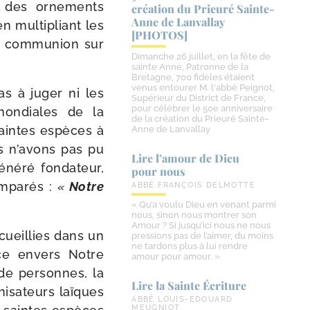
t des orne­ments
création du Prieuré Sainte-​
Anne de Lanvallay
en mul­ti­pliant les
[PHOTOS]
nte com­mu­nion sur
Dimanche 26 juillet, en la fête de
sainte Anne, Patronne de la
Bretagne, 700 fidèles étaient
venus entourer M. l'abbé Peignot,
as à juger ni les
Supérieur du District de France,
pour célébrer le 50e anniversaire
mon­diales de la
de la création du Prieuré Sainte-
saintes espèces à
Anne de Lanvallay
ous n’avons pas pu
Lire l’amour de Dieu
é­ré fon­da­teur,
pour nous
­pa­rés :
«
Notre
ABBÉ FRANÇOIS DELMOTTE
« Qu’a voulu Dieu en venant parmi
nous, sinon nous montrer son
Amour ? Si jusqu’ici nous ne nous
ecueillies dans un
pressions pas de l’aimer, du moins
ne tardons plus à lui rendre
nce envers Notre
amour pour amour. »
 de per­sonnes, la
Lire la Sainte Écriture
i­sa­teurs laïques
ABBÉ LOUIS-EDOUARD
MEUGNIOT