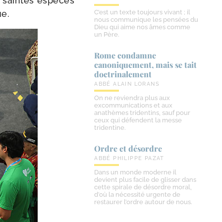
s saintes espèces
ue.
C’est un texte toujours vivant ; il
nous communique les pensées du
Dieu qui aime nos âmes comme
un Père.
Rome condamne
canoniquement, mais se tait
doctrinalement
ABBÉ ALAIN LORANS
On ne reviendra plus aux
excommunications et aux
anathèmes tridentins, sauf pour
ceux qui défendent la messe
tridentine.
Ordre et désordre
ABBÉ PHILIPPE PAZAT
Dans un monde moderne il
devient plus facile de glisser dans
cette spirale de désordre moral,
d’où la nécessité urgente de
restaurer l’ordre autour de nous.