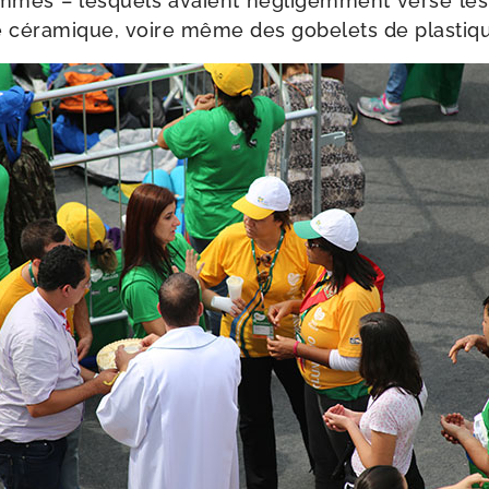
es – les­quels avaient négli­gem­ment ver­sé le
 céra­mique, voire même des gobe­lets de plastiq