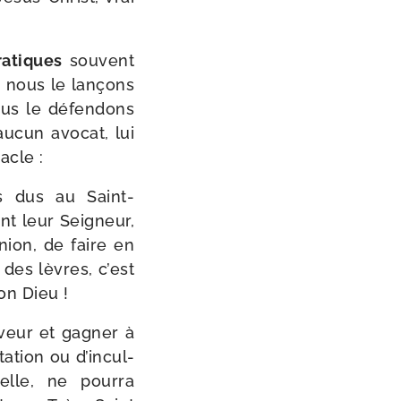
a­tiques
sou­vent
, nous le lan­çons
ous le défen­dons
aucun avo­cat, lui
acle :
s dus au Saint-​
nt leur Seigneur,
nion, de faire en
des lèvres, c’est
on Dieu !
r­veur et gagner à
­tion ou d’in­cul­
velle, ne pour­ra