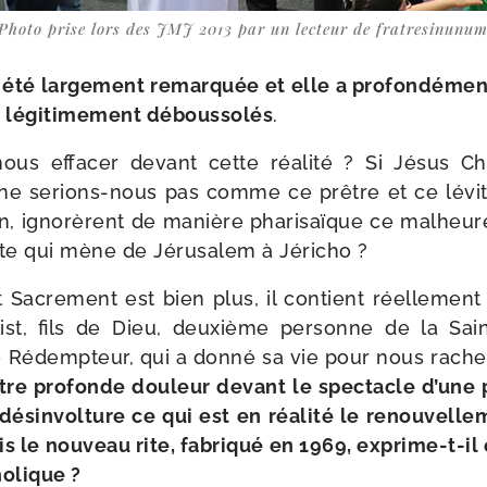
Photo prise lors des JMJ 2013 par un lec­teur de fratresinunu
 été lar­ge­ment remar­quée et elle a pro­fon­dé­ment
, légi­ti­me­ment débous­so­lés
.
ous effa­cer devant cette réa­li­té ? Si Jésus Chr
 serions-​nous pas comme ce prêtre et ce lévite
, igno­rèrent de manière pha­ri­saïque ce mal­heu­
ute qui mène de Jérusalem à Jéricho ?
 Sacrement est bien plus, il contient réel­le­ment et
st, fils de Dieu, deuxième per­sonne de la Saint
 Rédempteur, qui a don­né sa vie pour nous rache­
tre pro­fonde dou­leur devant le spec­tacle d’une
ésin­vol­ture ce qui est en réa­li­té le renou­vel­le
s le nou­veau rite, fabri­qué en 1969, exprime-​t-​il
olique ?