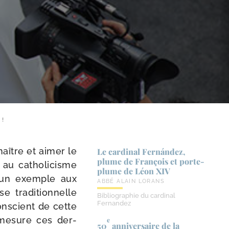
 !
naître et aimer le
Le cardinal Fernández,
plume de François et porte-​
 au catho­li­cisme
plume de Léon XIV
e un exemple aux
ABBÉ ALAIN LORANS
tra­di­tion­nelle
Bibliographie du cardinal
Fernandez
conscient de cette
e mesure ces der­
e
50
anniversaire de la