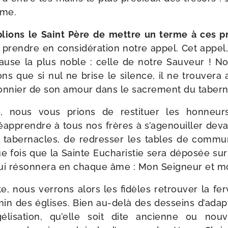
mme.
plions le Saint Père de mettre un terme à ces pr
 prendre en consi­dé­ra­tion notre appel. Cet appel
 cause la plus noble : celle de notre Sauveur ! N
ns que si nul ne brise le silence, il ne trou­ve­ra 
i­son­nier de son amour dans le sacre­ment du tabern
, nous vous prions de res­ti­tuer les hon­neur
ap­prendre à tous nos frères à s’agenouiller deva
s taber­nacles, de redres­ser les tables de com­mu­
e fois que la Sainte Eucharistie sera dépo­sée sur 
qui réson­ne­ra en chaque âme : Mon Seigneur et m
e, nous ver­rons alors les fidèles retrou­ver la fe
in des églises. Bien au-​delà des des­seins d’a­dap­ta
angélisation, qu’elle soit dite ancienne ou nou­