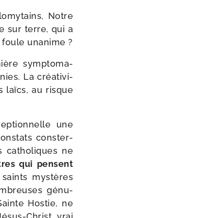
o­my­tains, Notre
e sur terre, qui a
ne foule unanime ?
nière symp­to­ma­
es. La créa­ti­vi­
s laïcs, au risque
ep­tion­nelle une
 constats conster­
s catho­liques ne
tres qui pensent
 saints mys­tères
nom­breuses génu­
Sainte Hostie, ne
ésus-​Christ, vrai