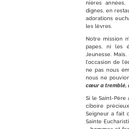
nières années, 
dignes, en res­tau­
ado­ra­tions eucha
les lèvres.
Notre mis­sion n
papes, ni les é
Jeunesse. Mais, 
l’occasion de l’é
ne pas nous émou
nous ne pou­vion
cœur a trem­blé, n
Si le Saint-​Père
ciboire pré­cie
Seigneur a fait q
Sainte Eucharisti