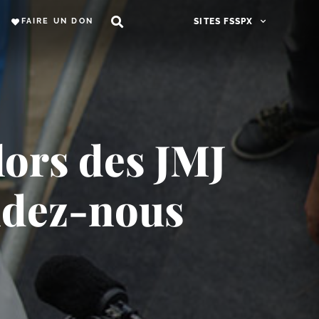
FAIRE UN DON
SITES FSSPX
ors des JMJ
ndez-​nous