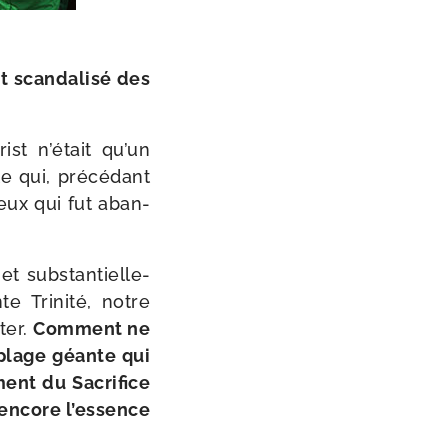
m
 scan­da­li­sé des
ist n’était qu’un
 qui, pré­cé­dant
reux qui fut aban­
 sub­stan­tiel­le­
e Trinité, notre
ter.
Comment ne
 plage géante qui
­ment du Sacrifice
 encore l’es­sence