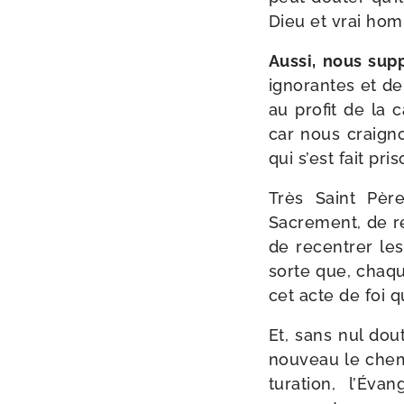
Dieu et vrai ho
Aussi, nous sup­
igno­rantes et de
au pro­fit de la
car nous crai­gno
qui s’est fait pr
Très Saint Père
Sacrement, de ré
de recen­trer le
sorte que, chaqu
cet acte de foi 
Et, sans nul dout
nou­veau le che­m
tu­ra­tion, l’Év