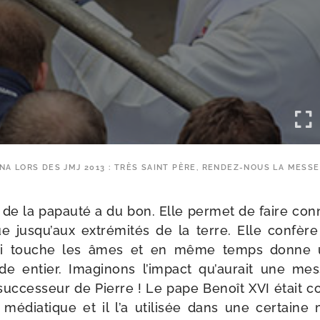
A LORS DES JMJ 2013 : TRÈS SAINT PÈRE, RENDEZ-NOUS LA MESSE
on de la papau­té a du bon. Elle per­met de faire con
ue jusqu’aux extré­mi­tés de la terre. Elle confère
té qui touche les âmes et en même temps donn
 entier. Imaginons l’impact qu’aurait une messe 
suc­ces­seur de Pierre ! Le pape Benoît XVI était 
média­tique et il l’a uti­li­sée dans une cer­tain