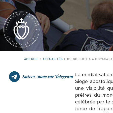
ACCUEIL
ACTUALITÉS
DU GOLGOTHA À COPACABAN
La média­ti­sa­ti
Suivez-nous sur Telegram
Siège apos­to­liq
une visi­bi­li­
prêtres du monde
célé­brée par le 
force de frappe 