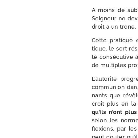
A moins de subir
Seigneur ne devra
droit à un trône,
Cette pra­tique 
tique, le sort ré
té consé­cu­tive 
de mul­tiples pro
L’autorité pro­g
com­mu­nion dans 
nants que révèle
croit plus en la
qu’ils n’ont pl
selon les normes
flexions, par le
peut dou­ter qu’i