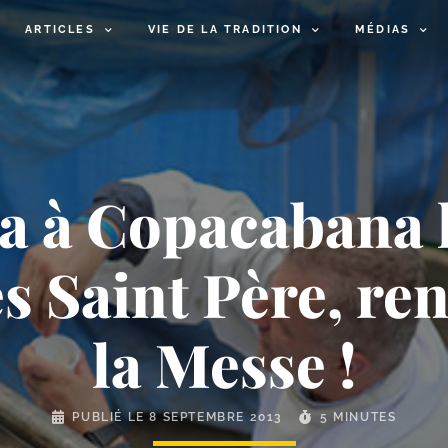
ARTICLES
VIE DE LA TRADITION
MÉDIAS
a à Copacabana l
ès Saint Père, re
la Messe !
PUBLIÉ LE
8 SEPTEMBRE 2013
5 MINUTES