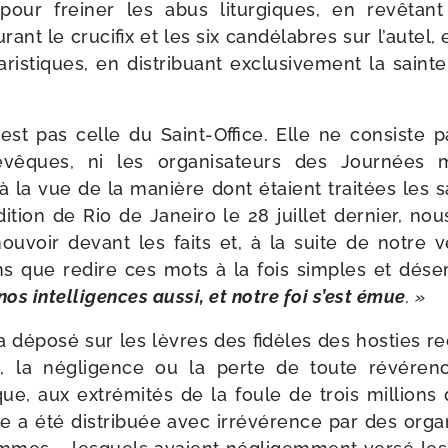
pour frei­ner les abus litur­giques, en revê­tan
rant le cru­ci­fix et les six can­dé­labres sur l’autel, 
­ris­tiques, en dis­tri­buant exclu­si­ve­ment la sai
’est pas celle du Saint-​Office. Elle ne consiste p
vêques, ni les orga­ni­sa­teurs des Journées 
à la vue de la manière dont étaient trai­tées les 
dition de Rio de Janeiro le 28 juillet der­nier, n
­voir devant les faits et, à la suite de notre vén
s que redire ces mots à la fois simples et désem
os intel­li­gences aus­si, et notre foi s’est émue
. »
 a dépo­sé sur les lèvres des fidèles des hos­ties r
ux, la négli­gence ou la perte de toute révé­re
ue, aux extré­mi­tés de la foule de trois mil­lions
e a été dis­tri­buée avec irré­vé­rence par des orga­n