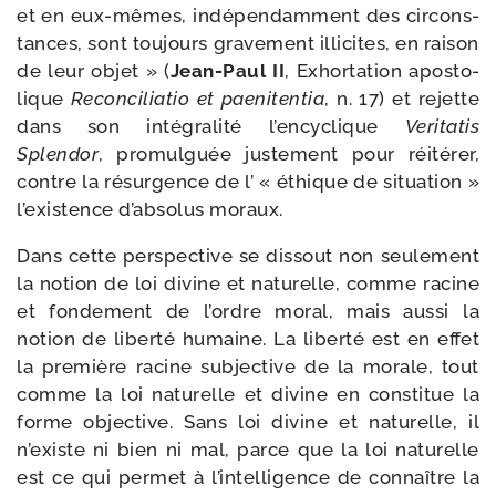
et en eux-​mêmes, indé­pen­dam­ment des cir­cons­
tances, sont tou­jours gra­ve­ment illi­cites, en rai­son
de leur objet » (
Jean-​Paul II
, Exhortation apos­to­
lique
Reconciliatio et pae­ni­ten­tia
, n. 17) et rejette
dans son inté­gra­li­té l’encyclique
Veritatis
Splendor
, pro­mul­guée jus­te­ment pour réité­rer,
contre la résur­gence de l’ « éthique de situa­tion »
l’existence d’absolus moraux.
Dans cette pers­pec­tive se dis­sout non seule­ment
la notion de loi divine et natu­relle, comme racine
et fon­de­ment de l’ordre moral, mais aus­si la
notion de liber­té humaine. La liber­té est en effet
la pre­mière racine sub­jec­tive de la morale, tout
comme la loi natu­relle et divine en consti­tue la
forme objec­tive. Sans loi divine et natu­relle, il
n’existe ni bien ni mal, parce que la loi natu­relle
est ce qui per­met à l’intelligence de connaître la