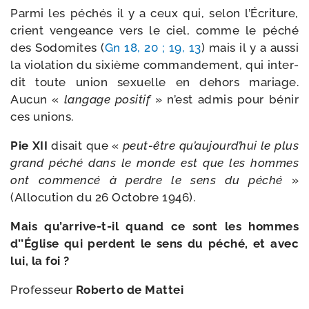
Parmi les péchés il y a ceux qui, selon l’Écriture,
crient ven­geance vers le ciel, comme le péché
des Sodomites (
Gn 18, 20 ; 19, 13
) mais il y a aus­si
la vio­la­tion du sixième com­man­de­ment, qui inter­
dit toute union sexuelle en dehors mariage.
Aucun «
lan­gage posi­tif
» n’est admis pour bénir
ces unions.
Pie XII
disait que «
peut-​être qu’aujourd’hui le plus
grand péché dans le monde est que les hommes
ont com­men­cé à perdre le sens du péché
»
(Allocution du 26 Octobre 1946).
Mais qu’arrive-t-il quand ce sont les hommes
d’’Église qui perdent le sens du péché, et avec
lui, la foi ?
Professeur
Roberto de Mattei