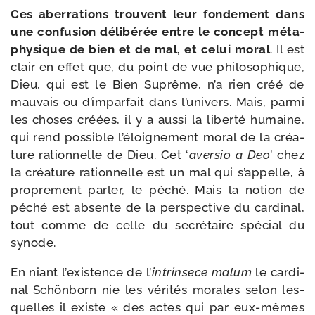
Ces aber­ra­tions trouvent leur fon­de­ment dans
une confu­sion déli­bé­rée entre le concept méta­
phy­sique de bien et de mal, et celui moral
. Il est
clair en effet que, du point de vue phi­lo­so­phique,
Dieu, qui est le Bien Suprême, n’a rien créé de
mau­vais ou d’imparfait dans l’univers. Mais, par­mi
les choses créées, il y a aus­si la liber­té humaine,
qui rend pos­sible l’éloignement moral de la créa­
ture ration­nelle de Dieu. Cet ‘
aver­sio a Deo
’ chez
la créa­ture ration­nelle est un mal qui s’appelle, à
pro­pre­ment par­ler, le péché. Mais la notion de
péché est absente de la pers­pec­tive du car­di­nal,
tout comme de celle du secré­taire spé­cial du
synode.
En niant l’existence de l’
intrin­sece malum
le car­di­
nal Schönborn nie les véri­tés morales selon les­
quelles il existe « des actes qui par eux-​mêmes