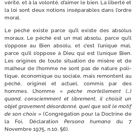
véri­té, et à la volon­té, d’aimer le bien. La liber­té et
la loi sont deux notions insé­pa­rables dans l’ordre
moral.
Le péché existe parce qu’il existe des abso­lus
moraux. Le péché est un mal abso­lu, parce qu’il
s’oppose au Bien abso­lu, et c’est l’unique mal,
parce qu’il s’oppose à Dieu qui est l’unique Bien.
Les ori­gines de toute situa­tion de misère et de
mal­heur de l’homme ne sont pas de nature poli­
tique, éco­no­mique ou sociale, mais remontent au
péché, ori­gi­nel et actuel, com­mis par des
hommes. L’homme «
pèche mor­tel­le­ment (…)
quand, consciem­ment et libre­ment, il choi­sit un
objet gra­ve­ment désor­don­né, quel que soit le motif
de son choix
» (Congrégation pour la Doctrine de
la Foi, Déclaration
Persona huma­na
du 7
Novembre 1975, n.10, §6).