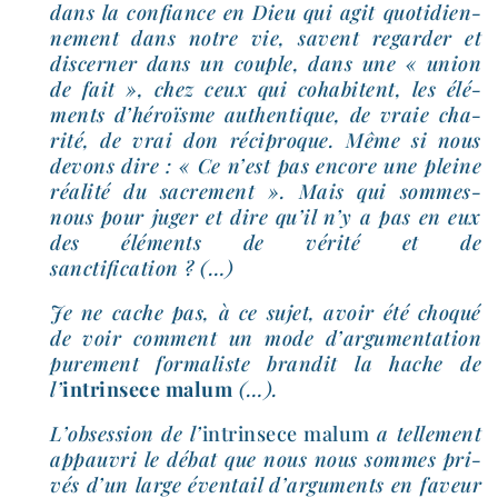
dans la confiance en Dieu qui agit quo­ti­dien­
ne­ment dans notre vie, savent regar­der et
dis­cer­ner dans un couple, dans une « union
de fait », chez ceux qui coha­bitent, les élé­
ments d’héroïsme authen­tique, de vraie cha­
ri­té, de vrai don réci­proque. Même si nous
devons dire : « Ce n’est pas encore une pleine
réa­li­té du sacre­ment ». Mais qui sommes-​
nous pour juger et dire qu’il n’y a pas en eux
des élé­ments de véri­té et de
sanctification ? (…)
Je ne cache pas, à ce sujet, avoir été cho­qué
de voir com­ment un mode d’argumentation
pure­ment for­ma­liste bran­dit la hache de
l’
intrin­sece malum
(…).
L’obsession de l’
intrin­sece malum
a tel­le­ment
appau­vri le débat que nous nous sommes pri­
vés d’un large éven­tail d’arguments en faveur