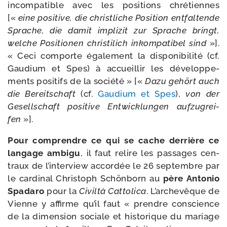
incom­pa­tible avec les posi­tions chré­tiennes
[«
eine posi­tive, die christ­liche Position ent­fal­tende
Sprache, die damit impli­zit zur Sprache bringt,
welche Positionen chris­ti­lich inkom­pa­ti­bel sind
»].
« Ceci com­porte éga­le­ment la dis­po­ni­bi­li­té (cf.
Gaudium et Spes) à accueillir les déve­lop­pe­
ments posi­tifs de la socié­té » [«
Dazu gehört auch
die Bereitschaft
(cf.
Gaudium et Spes
),
von der
Gesellschaft posi­tive Entwicklungen auf­zu­grei­
fen
»].
Pour com­prendre ce qui se cache der­rière ce
lan­gage ambi­gu
, il faut relire les pas­sages cen­
traux de l’interview accor­dée le 26 sep­tembre par
le car­di­nal Christoph Schönborn au
père Antonio
Spadaro
pour la
Civiltà Cattolica
. L’archevêque de
Vienne y affirme qu’il faut « prendre conscience
de la dimen­sion sociale et his­to­rique du mariage