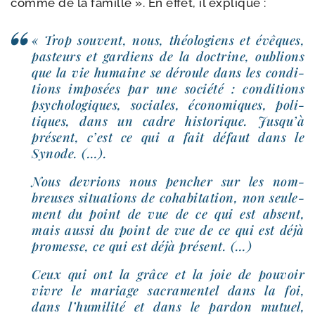
comme de la famille ». En effet, il explique :
« Trop sou­vent, nous, théo­lo­giens et évêques,
pas­teurs et gar­diens de la doc­trine, oublions
que la vie humaine se déroule dans les condi­
tions impo­sées par une socié­té : condi­tions
psy­cho­lo­giques, sociales, éco­no­miques, poli­
tiques, dans un cadre his­to­rique. Jusqu’à
pré­sent, c’est ce qui a fait défaut dans le
Synode. (…).
Nous devrions nous pen­cher sur les nom­
breuses situa­tions de coha­bi­ta­tion, non seule­
ment du point de vue de ce qui est absent,
mais aus­si du point de vue de ce qui est déjà
pro­messe, ce qui est déjà présent. (…)
Ceux qui ont la grâce et la joie de pou­voir
vivre le mariage sacra­men­tel dans la foi,
dans l’humilité et dans le par­don mutuel,