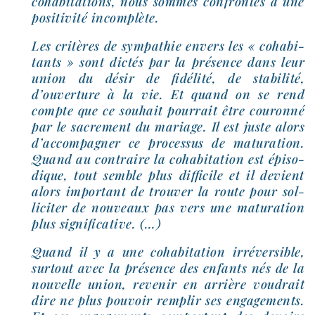
coha­bi­ta­tions, nous sommes confron­tés à une
posi­ti­vi­té incomplète.
Les cri­tères de sym­pa­thie envers les « coha­bi­
tants » sont dic­tés par la pré­sence dans leur
union du désir de fidé­li­té, de sta­bi­li­té,
d’ouverture à la vie. Et quand on se rend
compte que ce sou­hait pour­rait être cou­ron­né
par le sacre­ment du mariage. Il est juste alors
d’accompagner ce pro­ces­sus de matu­ra­tion.
Quand au contraire la coha­bi­ta­tion est épi­so­
dique, tout semble plus dif­fi­cile et il devient
alors impor­tant de trou­ver la route pour sol­
li­ci­ter de nou­veaux pas vers une matu­ra­tion
plus significative. (…)
Quand il y a une coha­bi­ta­tion irré­ver­sible,
sur­tout avec la pré­sence des enfants nés de la
nou­velle union, reve­nir en arrière vou­drait
dire ne plus pou­voir rem­plir ses enga­ge­ments.