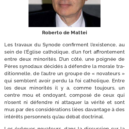
Roberto de Mattei
Les tra­vaux du Synode confirment l’existence, au
sein de l’Église catho­lique, d’un fort affron­te­ment
entre deux mino­ri­tés. D’un côté, une poi­gnée de
Pères syno­daux déci­dés à défendre la morale tra­
di­tion­nelle, de l’autre un groupe de « nova­teurs »
qui semblent avoir per­du la foi catho­lique. Entre
les deux mino­ri­tés il y a, comme tou­jours, un
centre mou et ondoyant, com­po­sé de ceux qui
n’osent ni défendre ni atta­quer la véri­té et sont
mus par des consi­dé­ra­tions liées davan­tage à des
inté­rêts per­son­nels qu’au débat doctrinal.
Les évêques nova­teurs, dans la dis­cus­sion sur la