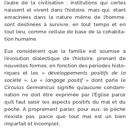
l’aube de la civi­li­sa­tion : ins­ti­tu­tions qui certes
naissent et vivent dans l’histoire, mais qui, étant
enra­ci­nées dans la nature même de l’homme,
sont des­ti­nées à sur­vivre, en tout temps et en
tout lieu, comme cel­lule de base de la coha­bi­ta­
tion humaine.
Eux consi­dèrent que la famille est sou­mise à
l’évolution dia­lec­tique de l’histoire, pre­nant de
nou­velles formes, en fonc­tion des périodes his­to­
riques et les «
déve­lop­pe­ments posi­tifs de la
socié­té
». Le «
lan­gage posi­tif
» dont parle le
Circulus Germanicus
signi­fie qu’aucune condam­
na­tion ne doit être expri­mée par l’Église parce
qu’il faut sai­sir les aspects posi­tifs du mal et du
péché. A pro­pre­ment par­ler, pour eux, le péché
n’existe pas, parce que tout mal est un bien
impar­fait et incomplet.