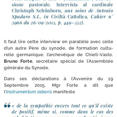
sione pas­to­rale. Intervista al car­di­nale
Christoph Schönborn
, aux soins de Antonio
Spadaro S.I., in
Civiltà Cattolica
, Cahier n°
3966 du 26/​09/​2015, p. 449–552).
Il faut lire cette inter­view en paral­lèle avec celle
d’un autre Père du synode, de for­ma­tion cultu­
relle ger­ma­nique, l’archevêque de Chieti-​Vasto,
Bruno Forte
, secré­taire spé­cial de l’Assemblée
géné­rale du Synode.
Dans ses décla­ra­tions à l’Avvenire du 19
Septembre 2015, Mgr Forte a dit que
l’
Instrumentum labo­ris
manifeste
« de la sym­pa­thie envers tout ce qu’il existe
de posi­tif, même si, comme dans le cas des