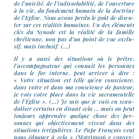
de l’unicité, de l’indissolubilité, de l’ouverture
à la vie, du fon­de­ment humain de la doc­trine
de l’Eglise. Nous avons per­du le goût de dis­cu­
ter sur ces réa­li­tés humaines. Un des élé­ments
clés du Synode est la réa­li­té de la famille
chré­tienne, non pas d’un point de vue exclu­
sif, mais inclusif. (…)
Il y a aus­si des situa­tions où le prêtre,
l’accompagnateur qui connaît les per­sonnes
dans le for interne, peut arri­ver à dire :
« Votre situa­tion est telle qu’en conscience,
dans votre et dans ma conscience de pas­teur,
je vois votre place dans la vie sacra­men­telle
de l’Église ». (…) Je sais que je vais en scan­
da­li­ser cer­tains en disant cela … mais on peut
tou­jours apprendre quelque chose des per­
sonnes qui objec­ti­ve­ment vivent dans des
situa­tions irré­gu­lières. Le Pape François veut
nous édu­quer à cela » (
Matrimoni e conver­