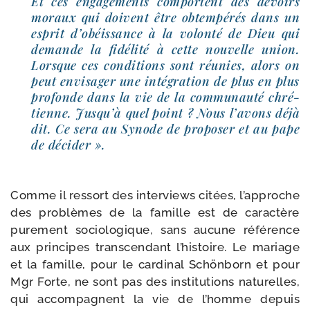
Et ces enga­ge­ments com­portent des devoirs
moraux qui doivent être obtem­pé­rés dans un
esprit d’obéissance à la volon­té de Dieu qui
demande la fidé­li­té à cette nou­velle union.
Lorsque ces condi­tions sont réunies, alors on
peut envi­sa­ger une inté­gra­tion de plus en plus
pro­fonde dans la vie de la com­mu­nau­té chré­
tienne. Jusqu’à quel point ? Nous l’avons déjà
dit. Ce sera au Synode de pro­po­ser et au pape
de décider ».
Comme il res­sort des inter­views citées, l’approche
des pro­blèmes de la famille est de carac­tère
pure­ment socio­lo­gique, sans aucune réfé­rence
aux prin­cipes trans­cen­dant l’histoire. Le mariage
et la famille, pour le car­di­nal Schönborn et pour
Mgr Forte, ne sont pas des ins­ti­tu­tions natu­relles,
qui accom­pagnent la vie de l’homme depuis