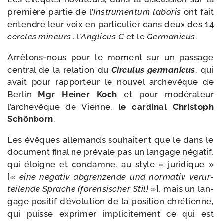
pre­mière par­tie de l’
Instrumentum labo­ris
ont fait
entendre leur voix en par­ti­cu­lier dans deux des 14
cercles mineurs :
l’
Anglicus C
et le
Germanicus
.
Arrêtons-​nous pour le moment sur un pas­sage
cen­tral de la rela­tion du
Circulus ger­ma­ni­cus
, qui
avait pour rap­por­teur le nou­vel arche­vêque de
Berlin
Mgr Heiner Koch
et pour modé­ra­teur
l’archevêque de Vienne,
le car­di­nal Christoph
Schönborn
.
Les évêques alle­mands sou­haitent que le dans le
docu­ment final ne pré­vale pas un lan­gage néga­tif,
qui éloigne et condamne, au style « juri­dique »
[«
eine nega­tiv abgren­zende und nor­ma­tiv verur­
tei­lende Sprache (foren­si­scher Stil)
»], mais un lan­
gage posi­tif d’évolution de la posi­tion chré­tienne,
qui puisse expri­mer impli­ci­te­ment ce qui est