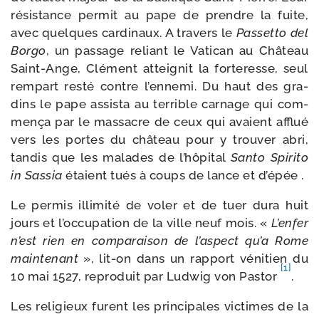
résis­tance per­mit au pape de prendre la fuite,
avec quelques car­di­naux. A tra­vers le
Passetto del
Borgo
, un pas­sage reliant le Vatican au Château
Saint-​Ange, Clément attei­gnit la for­te­resse, seul
rem­part res­té contre l’en­ne­mi. Du haut des gra­
dins le pape assis­ta au ter­rible car­nage qui com­
men­ça par le mas­sacre de ceux qui avaient afflué
vers les portes du châ­teau pour y trou­ver abri,
tan­dis que les malades de l’hô­pi­tal
Santo Spirito
in Sassia
étaient tués à coups de lance et d’épée .
Le per­mis illi­mi­té de voler et de tuer dura huit
jours et l’oc­cu­pa­tion de la ville neuf mois. «
L’enfer
n’est rien en com­pa­rai­son de l’as­pect qu’a Rome
main­te­nant
», lit-​on dans un rap­port véni­tien du
[1]
10 mai 1527, repro­duit par Ludwig von Pastor
.
Les reli­gieux furent les prin­ci­pales vic­times de la