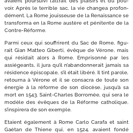
avaient pour­sui­vi l’at­trait des plai­sirs et du pou­
voir. Après le ter­rible sac, la vie chan­gea pro­fon­
dé­ment. La Rome jouis­seuse de la Renaissance se
trans­for­ma en la Rome aus­tère et péni­tente de la
Contre-Réforme.
Parmi ceux qui souf­frirent du Sac de Rome, figu­
rait Gian Matteo Giberti, évêque de Vérone, mais
qui rési­dait alors à Rome. Emprisonné par les
assié­geants, il jura qu’il n’a­ban­don­ne­rait jamais sa
rési­dence épis­co­pale, s’il était libé­ré. Il tint parole,
retour­na à Vérone et il se consa­cra de toute son
éner­gie à la réforme de son dio­cèse, jus­qu’à sa
mort en 1543. Saint-​Charles Borromée, qui sera le
modèle des évêques de la Réforme catho­lique,
s’ins­pi­re­ra de son exemple.
Etaient éga­le­ment à Rome Carlo Carafa et saint
Gaétan de Thiene qui, en 1524, avaient fon­dé