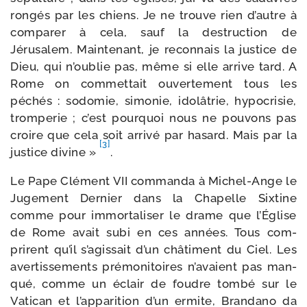
ron­gés par les chiens. Je ne trouve rien d’autre à
com­pa­rer à cela, sauf la des­truc­tion de
Jérusalem. Maintenant, je recon­nais la jus­tice de
Dieu, qui n’ou­blie pas, même si elle arrive tard. A
Rome on com­met­tait ouver­te­ment tous les
péchés : sodo­mie, simo­nie, ido­lâ­trie, hypo­cri­sie,
trom­pe­rie ; c’est pour­quoi nous ne pou­vons pas
croire que cela soit arri­vé par hasard. Mais par la
[3]
jus­tice divine »
.
Le Pape Clément VII com­man­da à Michel-​Ange le
Jugement Dernier dans la Chapelle Sixtine
comme pour immor­ta­li­ser le drame que l’Église
de Rome avait subi en ces années. Tous com­
prirent qu’il s’a­gis­sait d’un châ­ti­ment du Ciel. Les
aver­tis­se­ments pré­mo­ni­toires n’avaient pas man­
qué, comme un éclair de foudre tom­bé sur le
Vatican et l’ap­pa­ri­tion d’un ermite, Brandano da