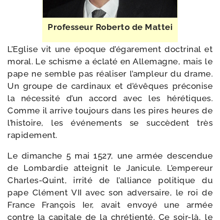
Professeur Roberto de Mattei
L’Eglise vit une époque d’é­ga­re­ment doc­tri­nal et
moral. Le schisme a écla­té en Allemagne, mais le
pape ne semble pas réa­li­ser l’am­pleur du drame.
Un groupe de car­di­naux et d’é­vêques pré­co­nise
la néces­si­té d’un accord avec les héré­tiques.
Comme il arrive tou­jours dans les pires heures de
l’his­toire, les évé­ne­ments se suc­cèdent très
rapidement.
Le dimanche 5 mai 1527, une armée des­cen­due
de Lombardie attei­gnit le Janicule. L’empereur
Charles-​Quint, irri­té de l’al­liance poli­tique du
pape Clément VII avec son adver­saire, le roi de
France François Ier, avait envoyé une armée
contre la capi­tale de la chré­tien­té. Ce soir-​là, le