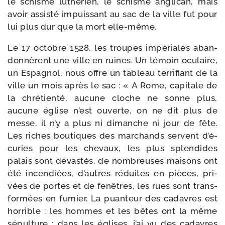
le schisme luthé­rien, le schisme angli­can, mais
avoir assis­té impuis­sant au sac de la ville fut pour
lui plus dur que la mort elle-même.
Le 17 octobre 1528, les troupes impé­riales aban­
don­nèrent une ville en ruines. Un témoin ocu­laire,
un Espagnol, nous offre un tableau ter­ri­fiant de la
ville un mois après le sac : « A Rome, capi­tale de
la chré­tien­té, aucune cloche ne sonne plus,
aucune église n’est ouverte, on ne dit plus de
messe, il n’y a plus ni dimanche ni jour de fête.
Les riches bou­tiques des mar­chands servent d’é­
cu­ries pour les che­vaux, les plus splen­dides
palais sont dévas­tés, de nom­breuses mai­sons ont
été incen­diées, d’autres réduites en pièces, pri­
vées de portes et de fenêtres, les rues sont trans­
for­mées en fumier. La puan­teur des cadavres est
hor­rible : les hommes et les bêtes ont la même
sépul­ture ; dans les églises, j’ai vu des cadavres