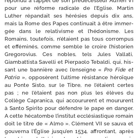
répon­du à l’ap­pel de son pré­dé­ces­seur Adrien VI
pour une réforme radi­cale de l’Eglise. Martin
Luther répan­dait ses héré­sies depuis dix ans,
mais la Rome des Papes conti­nuait à être immer­
gée dans le rela­ti­visme et l’hé­do­nisme. Les
Romains, tou­te­fois, n’é­taient pas tous cor­rom­pus
et effé­mi­nés, comme semble le croire l’his­to­rien
Gregorovius. Ces nobles, tels Jules Vallati,
Giambattista Savelli et Pierpaolo Tebaldi, qui, his­
sant une ban­nière avec l’en­seigne «
Pro Fide et
Patria
», oppo­sèrent l’ul­time résis­tance héroïque
au Ponte Sisto, sur le Tibre, ne l’é­taient certes
pas ; ne l’étaient pas non plus les élèves du
Collège Capranica, qui accou­rurent et mou­rurent
à Santo Spirito pour défendre le pape en dan­ger.
A cette héca­tombe l’ins­ti­tut ecclé­sias­tique romain
doit le titre de « Almo ». Clément VII se sau­va et
gou­ver­na l’Église jus­qu’en 1534, affron­tant, après