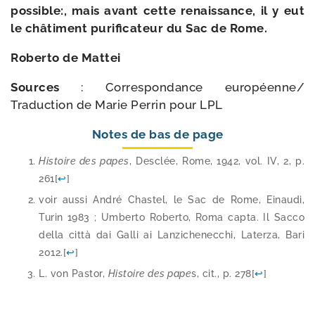
pos­sible:, mais avant cette renais­sance, il y eut
le châ­ti­ment puri­fi­ca­teur du Sac de Rome.
Roberto de Mattei
Sources
: Correspondance européenne/​
Traduction de Marie Perrin pour LPL
Notes de bas de page
Histoire des papes
, Desclée, Rome, 1942, vol. IV, 2, p.
261
[
↩
]
voir aus­si André Chastel, le Sac de Rome, Einaudi,
Turin 1983 ; Umberto Roberto, Roma cap­ta. Il Sacco
del­la cit­tà dai Galli ai Lanzichenecchi, Laterza, Bari
2012.
[
↩
]
L. von Pastor,
Histoire des pape
s, cit., p. 278
[
↩
]