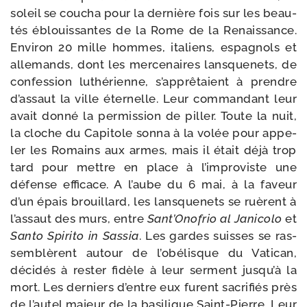
soleil se cou­cha pour la der­nière fois sur les beau­
tés éblouis­santes de la Rome de la Renaissance.
Environ 20 mille hommes, ita­liens, espa­gnols et
alle­mands, dont les mer­ce­naires lans­que­nets, de
confes­sion luthé­rienne, s’apprêtaient à prendre
d’as­saut la ville éter­nelle. Leur com­man­dant leur
avait don­né la per­mis­sion de piller. Toute la nuit,
la cloche du Capitole son­na à la volée pour appe­
ler les Romains aux armes, mais il était déjà trop
tard pour mettre en place à l’improviste une
défense effi­cace. A l’aube du 6 mai, à la faveur
d’un épais brouillard, les lans­que­nets se ruèrent à
l’as­saut des murs, entre
Sant’Onofrio al Janicolo
et
Santo Spirito in Sassia
. Les gardes suisses se ras­
sem­blèrent autour de l’o­bé­lisque du Vatican,
déci­dés à res­ter fidèle à leur ser­ment jus­qu’à la
mort. Les der­niers d’entre eux furent sacri­fiés près
de l’au­tel majeur de la basi­lique Saint-​Pierre. Leur