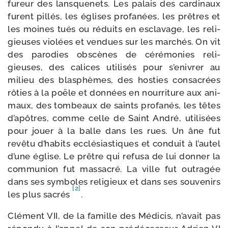
fureur des lans­que­nets. Les palais des car­di­naux
furent pillés, les églises pro­fa­nées, les prêtres et
les moines tués ou réduits en escla­vage, les reli­
gieuses vio­lées et ven­dues sur les mar­chés. On vit
des paro­dies obs­cènes de céré­mo­nies reli­
gieuses, des calices uti­li­sés pour s’en­ivrer au
milieu des blas­phèmes, des hos­ties consa­crées
rôties à la poële et don­nées en nour­ri­ture aux ani­
maux, des tom­beaux de saints pro­fa­nés, les têtes
d’a­pôtres, comme celle de Saint André, uti­li­sées
pour jouer à la balle dans les rues. Un âne fut
revê­tu d’ha­bits ecclé­sias­tiques et conduit à l’au­tel
d’une église. Le prêtre qui refu­sa de lui don­ner la
com­mu­nion fut mas­sa­cré. La ville fut outra­gée
dans ses sym­boles reli­gieux et dans ses sou­ve­nirs
[2]
les plus sacrés
.
Clément VII, de la famille des Médicis, n’a­vait pas