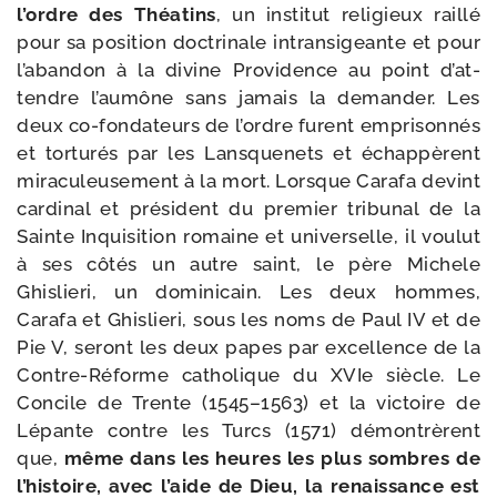
l’ordre des Théatins
, un ins­ti­tut reli­gieux raillé
pour sa posi­tion doc­tri­nale intran­si­geante et pour
l’a­ban­don à la divine Providence au point d’at­
tendre l’au­mône sans jamais la deman­der. Les
deux co-​fondateurs de l’ordre furent empri­son­nés
et tor­tu­rés par les Lansquenets et échap­pèrent
mira­cu­leu­se­ment à la mort. Lorsque Carafa devint
car­di­nal et pré­sident du pre­mier tri­bu­nal de la
Sainte Inquisition romaine et uni­ver­selle, il vou­lut
à ses côtés un autre saint, le père Michele
Ghislieri, un domi­ni­cain. Les deux hommes,
Carafa et Ghislieri, sous les noms de Paul IV et de
Pie V, seront les deux papes par excel­lence de la
Contre-​Réforme catho­lique du XVIe siècle. Le
Concile de Trente (1545–1563) et la vic­toire de
Lépante contre les Turcs (1571) démon­trèrent
que,
même dans les heures les plus sombres de
l’his­toire, avec l’aide de Dieu, la renais­sance est