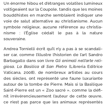
Un énorme hibou et d’é­tranges vola­tiles lumi­neux
vol­ti­geaient sur la Coupole, tan­dis que les moines
boud­dhistes en marche sem­blaient indi­quer une
voie de salut alter­na­tive au chris­tia­nisme. Aucun
sym­bole reli­gieux, aucune réfé­rence au chris­tia­
nisme : l’Église cédait le pas à la nature
souveraine.
Andrea Tornielli écrit qu’il n’y a pas à se scan­da­li­
ser car, comme l’illustre l’his­to­rien de l’art Sandro
Barbagallo dans son livre
Gli ani­ma­li nell’arte reli­
gio­sa, La Basilica di San Pietro
(Libreria Editrice
Vaticana, 2008), de nom­breux artistes au cours
des siècles, ont repré­sen­té une faune luxu­riante
autour de la tombe de Pierre. Mais si la Basilique
Saint-​Pierre est un « Zoo sacré », comme la défi­
nit irré­vé­ren­cieu­se­ment l’au­teur de cette œuvre,
ce n’est pas parce que les ani­maux repré­sen­tés