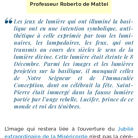
Professeur Roberto de Mattei
Les jeux de lumière qui ont illu­mi­né la basi­
lique ont eu une inten­tion sym­bo­lique, anti­
thé­tique à celle expri­mée par tous les lumi­
naires, les lam­pa­daires, les feux, qui ont
trans­mis au cours des siècles le sens de la
lumière divine. Cette lumière était éteinte le 8
Décembre. Parmi les images et les lumières
pro­je­tées sur la basi­lique, il man­quait celles
de Notre Seigneur et de l’Immaculée
Conception, dont on célé­brait la fête. Saint-​
Pierre était immer­gé dans la fausse lumière
por­tée par l’ange rebelle, Lucifer, prince de ce
monde et roi des ténèbres.
L’image qui res­te­ra liée à l’ou­ver­ture du
Jubilé
extra­or­di­naire de la Miséricorde
n’est pas la céré­