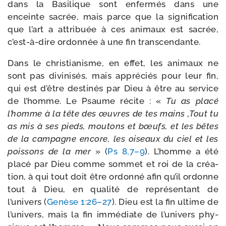
dans la Basilique sont enfer­més dans une
enceinte sacrée, mais parce que la signi­fi­ca­tion
que l’art a attri­buée à ces ani­maux est sacrée,
c’est-​à-​dire ordon­née à une fin transcendante.
Dans le chris­tia­nisme, en effet, les ani­maux ne
sont pas divi­ni­sés, mais appré­ciés pour leur fin,
qui est d’être des­ti­nés par Dieu à être au ser­vice
de l’homme. Le Psaume récite : «
Tu as pla­cé
l’homm
e à la tête des œuvres de tes mains ‚Tout tu
as mis à ses pieds, mou­tons et bœufs, et les bêtes
de la cam­pagne encore, les oiseaux du ciel et les
pois­sons de la mer
» (
Ps 8,7–9
). L’homme a été
pla­cé par Dieu comme som­met et roi de la créa­
tion, à qui tout doit être ordon­né afin qu’il ordonne
tout à Dieu, en qua­li­té de repré­sen­tant de
l’univers (
Genèse 1:26–27
). Dieu est la fin ultime de
l’u­ni­vers, mais la fin immé­diate de l’u­ni­vers phy­