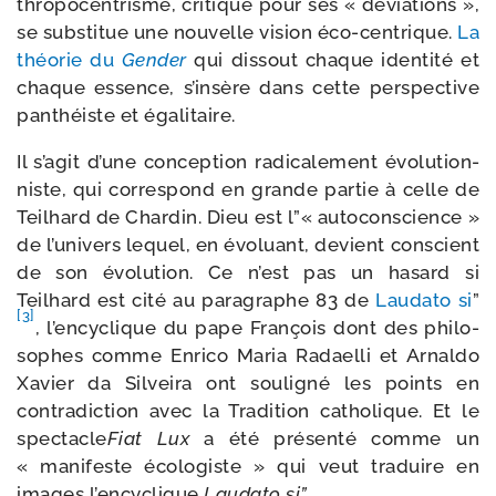
thro­po­cen­trisme, cri­ti­qué pour ses « dévia­tions »,
se sub­sti­tue une nou­velle vision éco-​centrique.
La
théo­rie du
Gender
qui dis­sout chaque iden­ti­té et
chaque essence, s’in­sère dans cette pers­pec­tive
pan­théiste et égalitaire.
Il s’a­git d’une concep­tion radi­ca­le­ment évo­lu­tion­
niste, qui cor­res­pond en grande par­tie à celle de
Teilhard de Chardin. Dieu est l”« auto­cons­cience »
de l’u­ni­vers lequel, en évo­luant, devient conscient
de son évo­lu­tion. Ce n’est pas un hasard si
Teilhard est cité au para­graphe 83 de
Laudato si
”
[3]
, l’en­cy­clique du pape François dont des phi­lo­
sophes comme Enrico Maria Radaelli et Arnaldo
Xavier da Silveira ont sou­li­gné les points en
contra­dic­tion avec la Tradition catho­lique. Et le
spec­tacle
Fiat Lux
a été pré­sen­té comme un
« mani­feste éco­lo­giste » qui veut tra­duire en
images l’en­cy­clique
Laudato si”
.