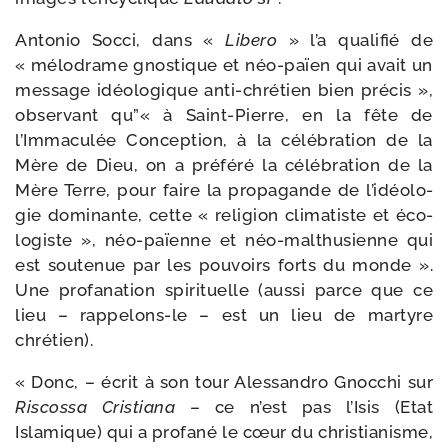
Antonio Socci, dans «
Libero
» l’a qua­li­fié de
« mélo­drame gnos­tique et néo-​païen qui avait un
mes­sage idéo­lo­gique anti-​chrétien bien pré­cis »,
obser­vant qu”« à Saint-​Pierre, en la fête de
l’Immaculée Conception, à la célé­bra­tion de la
Mère de Dieu, on a pré­fé­ré la célé­bra­tion de la
Mère Terre, pour faire la pro­pa­gande de l’i­déo­lo­
gie domi­nante, cette « reli­gion cli­ma­tiste et éco­
lo­giste », néo-​païenne et néo-​malthusienne qui
est sou­te­nue par les pou­voirs forts du monde ».
Une pro­fa­na­tion spi­ri­tuelle (aus­si parce que ce
lieu – rappelons-​le – est un lieu de mar­tyre
chrétien).
« Donc, – écrit à son tour Alessandro Gnocchi sur
Riscossa Cristiana
– ce n’est pas l’Isis (Etat
Islamique) qui a pro­fa­né le cœur du chris­tia­nisme,