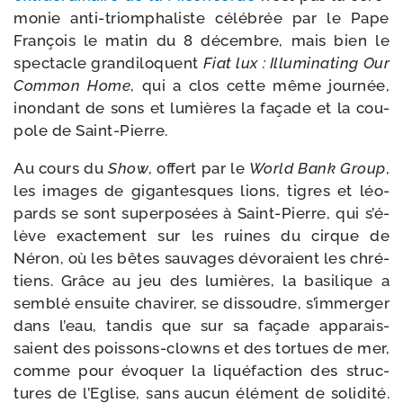
mo­nie anti-​triomphaliste célé­brée par le Pape
François le matin du 8 décembre, mais bien le
spec­tacle gran­di­lo­quent
Fiat lux : Illuminating Our
Common Home
, qui a clos cette même jour­née,
inon­dant de sons et lumières la façade et la cou­
pole de Saint-Pierre.
Au cours du
Show
, offert par le
World Bank Group
,
les images de gigan­tesques lions, tigres et léo­
pards se sont super­po­sées à Saint-​Pierre, qui s’é­
lève exac­te­ment sur les ruines du cirque de
Néron, où les bêtes sau­vages dévo­raient les chré­
tiens. Grâce au jeu des lumières, la basi­lique a
sem­blé ensuite cha­vi­rer, se dis­soudre, s’im­mer­ger
dans l’eau, tan­dis que sur sa façade appa­rais­
saient des poissons-​clowns et des tor­tues de mer,
comme pour évo­quer la liqué­fac­tion des struc­
tures de l’Eglise, sans aucun élé­ment de soli­di­té.