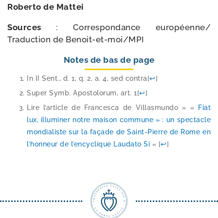
Roberto de Mattei
Sources
: Correspondance européenne/​
Traduction de Benoit-​et-​moi/​MPI
Notes de bas de page
In II Sent., d. 1, q. 2, a. 4, sed contra
[
↩
]
Super Symb. Apostolorum, art. 1
[
↩
]
Lire l’ar­ticle de Francesca de Villasmundo » «
Fiat
lux, illu­mi­ner notre mai­son com­mune » : un spec­tacle
mon­dia­liste sur la façade de Saint-​Pierre de Rome en
l’hon­neur de l’en­cy­clique Laudato Si
«
[
↩
]