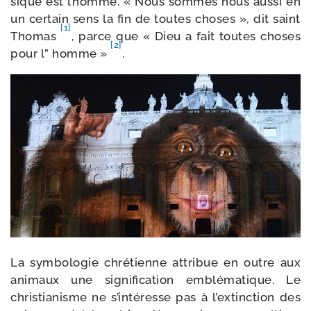
sique est l’homme. « Nous sommes nous aus­si en
un cer­tain sens la fin de toutes choses », dit saint
[1]
Thomas
, parce que « Dieu a fait toutes choses
[2]
pour l” homme »
.
La sym­bo­lo­gie chré­tienne attri­bue en outre aux
ani­maux une signi­fi­ca­tion emblé­ma­tique. Le
chris­tia­nisme ne s’in­té­resse pas à l’ex­tinc­tion des