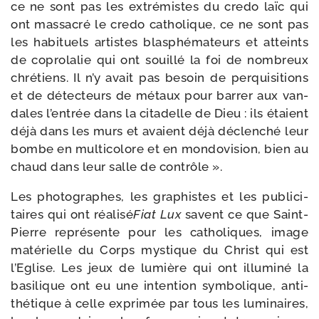
ce ne sont pas les extré­mistes du cre­do laïc qui
ont mas­sa­cré le cre­do catho­lique, ce ne sont pas
les habi­tuels artistes blas­phé­ma­teurs et atteints
de copro­la­lie qui ont souillé la foi de nom­breux
chré­tiens. Il n’y avait pas besoin de per­qui­si­tions
et de détec­teurs de métaux pour bar­rer aux van­
dales l’en­trée dans la cita­delle de Dieu : ils étaient
déjà dans les murs et avaient déjà déclen­ché leur
bombe en mul­ti­co­lore et en mon­do­vi­sion, bien au
chaud dans leur salle de contrôle ».
Les pho­to­graphes, les gra­phistes et les publi­ci­
taires qui ont réa­li­sé
Fiat Lux
savent ce que Saint-​
Pierre repré­sente pour les catho­liques, image
maté­rielle du Corps mys­tique du Christ qui est
l’Eglise. Les jeux de lumière qui ont illu­mi­né la
basi­lique ont eu une inten­tion sym­bo­lique, anti­
thé­tique à celle expri­mée par tous les lumi­naires,