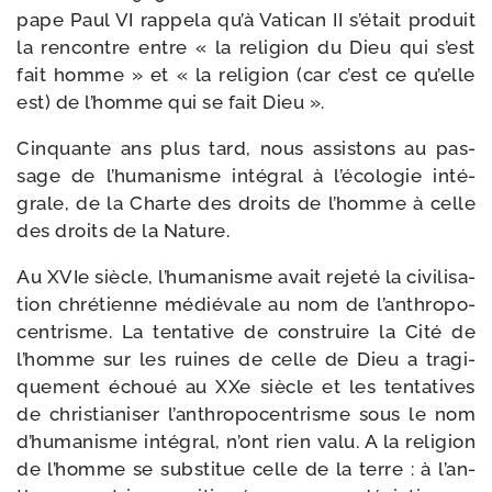
pape Paul VI rap­pe­la qu’à Vatican II s’é­tait pro­duit
la ren­contre entre « la reli­gion du Dieu qui s’est
fait homme » et « la reli­gion (car c’est ce qu’elle
est) de l’homme qui se fait Dieu ».
Cinquante ans plus tard, nous assis­tons au pas­
sage de l’hu­ma­nisme inté­gral à l’écologie inté­
grale, de la Charte des droits de l’homme à celle
des droits de la Nature.
Au XVIe siècle, l’hu­ma­nisme avait reje­té la civi­li­sa­
tion chré­tienne médié­vale au nom de l’an­thro­po­
cen­trisme. La ten­ta­tive de construire la Cité de
l’homme sur les ruines de celle de Dieu a tra­gi­
que­ment échoué au XXe siècle et les ten­ta­tives
de chris­tia­ni­ser l’an­thro­po­cen­trisme sous le nom
d’hu­ma­nisme inté­gral, n’ont rien valu. A la reli­gion
de l’homme se sub­sti­tue celle de la terre : à l’an­