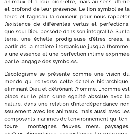
ani­maux et à leur bien-​être, mais au sens ultime
et pro­fond de leur pré­sence. Le lion sym­bo­lise la
force et l’a­gneau la dou­ceur, pour nous rap­pe­ler
l’exis­tence de dif­fé­rentes ver­tus et per­fec­tions,
que seul Dieu pos­sède dans son inté­gra­li­té. Sur la
terre, une échelle pro­di­gieuse d’êtres créés, à
par­tir de la matière inor­ga­nique jus­qu’à l’homme,
a une essence et une per­fec­tion intime expri­mée
par le lan­gage des symboles.
L’écologisme se pré­sente comme une vision du
monde qui ren­verse cette échelle hié­rar­chique,
éli­mi­nant Dieu et détrô­nant l’homme. L’homme est
pla­cé sur le plan d’une éga­li­té abso­lue avec la
nature, dans une rela­tion d’in­ter­dé­pen­dance non
seule­ment avec les ani­maux, mais aus­si avec les
com­po­sants inani­més de l’en­vi­ron­ne­ment qui l’en­
toure : mon­tagnes, fleuves, mers, pay­sages,
chaînes ali­men­taires, éco­sys­tèmes. Le pré­sup­po­