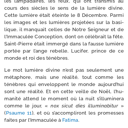
les lam­pa­daires, les feux, qui ont trans­mis au
cours des siècles le sens de la lumière divine.
Cette lumière était éteinte le 8 Décembre. Parmi
les images et les lumières pro­je­tées sur la basi­
lique, il man­quait celles de Notre Seigneur et de
l’Immaculée Conception, dont on célé­brait la fête.
Saint-​Pierre était immer­gé dans la fausse lumière
por­tée par l’ange rebelle, Lucifer, prince de ce
monde et roi des ténèbres.
Le mot lumière divine n’est pas seule­ment une
méta­phore, mais une réa­li­té, tout comme les
ténèbres qui enve­loppent le monde aujourd’­hui
sont une réa­li­té. Et en cette veille de Noël, l’hu­
ma­ni­té attend le moment où la nuit s’illu­mi­ne­ra
comme le jour, «
nox sicut dies illu­mi­na­bi­tur
»
(
Psaume 11
), et où s’ac­com­pli­ront les pro­messes
faites par l’Immaculée à
Fatima
.