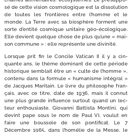
sé de cette vision cos­mo­lo­gique est la dis­so­lu­tion
de toutes les fron­tières entre l’homme et le
monde. La Terre avec sa bio­sphère forment une
sorte d’en­ti­té cos­mique uni­taire géo-​écologique.
Elle devient quelque chose de plus qu’une « mai­
son com­mune » : elle repré­sente une divinité.
Lorsque prit fin le Concile Vatican II il y a cin­
quante ans, le thème domi­nant de cette période
his­to­rique sem­blait être un « culte de l’homme »,
conte­nu dans la for­mule « huma­nisme inté­gral »
de Jacques Maritain. Le livre du phi­lo­sophe fran­
çais, avec ce titre, date de 1936, mais il connut
une plus grande influence sur­tout quand un lec­
teur enthou­siaste, Giovanni Battista Montini, qui
devint pape sous le nom de Paul VI, vou­lut en
faire une bous­sole de son pon­ti­fi­cat. Le 7
Décembre 1965, dans l’ho­mé­lie de la Messe, le