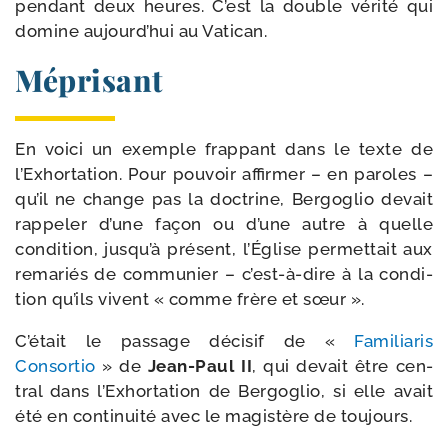
pen­dant deux heures. C’est la double véri­té qui
domine aujourd’­hui au Vatican.
Méprisant
En voi­ci un exemple frap­pant dans le texte de
l’Exhortation. Pour pou­voir affir­mer – en paroles –
qu’il ne change pas la doc­trine, Bergoglio devait
rap­pe­ler d’une façon ou d’une autre à quelle
condi­tion, jus­qu’à pré­sent, l’Église per­met­tait aux
rema­riés de com­mu­nier – c’est-​à-​dire à la condi­
tion qu’ils vivent « comme frère et sœur ».
C’était le pas­sage déci­sif de «
Familiaris
Consortio
» de
Jean-​Paul II
, qui devait être cen­
tral dans l’Exhortation de Bergoglio, si elle avait
été en conti­nui­té avec le magis­tère de toujours.