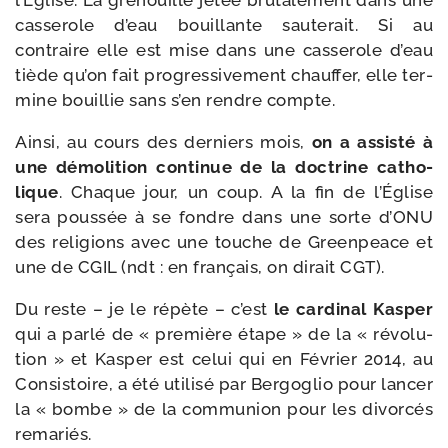
l’Église. La gre­nouille jetée bru­ta­le­ment dans une
cas­se­role d’eau bouillante sau­te­rait. Si au
contraire elle est mise dans une cas­se­role d’eau
tiède qu’on fait pro­gres­si­ve­ment chauf­fer, elle ter­
mine bouillie sans s’en rendre compte.
Ainsi, au cours des der­niers mois,
on a assis­té à
une démo­li­tion conti­nue de la doc­trine catho­
lique
. Chaque jour, un coup. A la fin de l’Église
sera pous­sée à se fondre dans une sorte d’ONU
des reli­gions avec une touche de Greenpeace et
une de CGIL (ndt : en fran­çais, on dirait CGT).
Du reste – je le répète – c’est
le car­di­nal Kasper
qui a par­lé de « pre­mière étape » de la « révo­lu­
tion » et Kasper est celui qui en Février 2014, au
Consistoire, a été uti­li­sé par Bergoglio pour lan­cer
la « bombe » de la com­mu­nion pour les divor­cés
remariés.