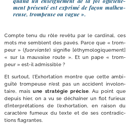
quand un ensei­gne­ment de la foi offi­ciel­le­
ment pré­sen­té est expri­mé de façon mal­heu­
reuse, trom­peuse ou vague ».
Compte tenu du rôle revê­tu par le car­di­nal, ces
mots me semblent des pavés. Parce que « trom­
peur » (
fuor­viante
) signi­fie [éthy­mo­lo­gi­que­ment]
« sur la mau­vaise route ». Et un pape « trom­
peur » est-​il admissible ?
Et sur­tout, l’Exhortation montre que cette ambi­
guï­té trom­peuse n’est pas un acci­dent invo­lon­
taire, mais
une stra­té­gie pré­cise
. Au point que
depuis hier, on a vu se déchaî­ner un flot furieux
d’in­ter­pré­ta­tions de l’ex­hor­ta­tion, en rai­son du
carac­tère fumeux du texte et de ses contra­dic­
tions flagrantes.