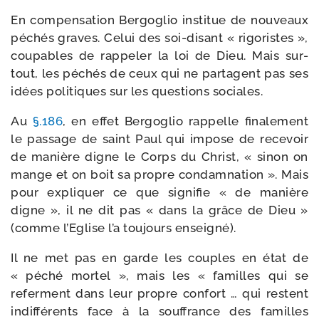
En com­pen­sa­tion Bergoglio ins­ti­tue de nou­veaux
péchés graves. Celui des soi-​disant « rigo­ristes »,
cou­pables de rap­pe­ler la loi de Dieu. Mais sur­
tout, les péchés de ceux qui ne par­tagent pas ses
idées poli­tiques sur les ques­tions sociales.
Au
§.186
, en effet Bergoglio rap­pelle fina­le­ment
le pas­sage de saint Paul qui impose de rece­voir
de manière digne le Corps du Christ, « sinon on
mange et on boit sa propre condam­na­tion ». Mais
pour expli­quer ce que signi­fie « de manière
digne », il ne dit pas « dans la grâce de Dieu »
(comme l’Eglise l’a tou­jours enseigné).
Il ne met pas en garde les couples en état de
« péché mor­tel », mais les « familles qui se
referment dans leur propre confort … qui res­tent
indif­fé­rents face à la souf­france des familles