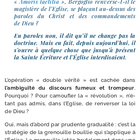
«
Amoris lae­ti­tia
», Bergoglio renverse-​t-​il le
magis­tère de l’Eglise, se pla­çant au-​dessus des
paroles du Christ et des com­man­de­ments
de Dieu ?
En paroles non, il dit qu’il ne change pas la
doc­trine. Mais en fait, depuis aujourd’­hui, il
s’ouvre à quelque chose que jus­qu’à pré­sent
la Sainte Écriture et l’Église inter­di­saient
.
L’opération « double véri­té » est cachée dans
l’am­bi­guï­té du dis­cours fumeux et trom­peur
.
Pourquoi ? Pour camou­fler la « révo­lu­tion », n’é­
tant pas admis, dans l’Eglise, de ren­ver­ser la loi
de Dieu ?
Oui, mais d’a­bord par pru­dente gra­dua­li­té : c’est la
stra­té­gie de la gre­nouille bouillie qui s’ap­plique à