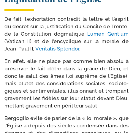
De fait, l’ex­hor­ta­tion contre­dit la lettre et l’es­prit
du décret sur la jus­ti­fi­ca­tion du Concile de Trente,
de la Constitution dog­ma­tique
Lumen Gentium
(Vatican II) et de l’en­cy­clique sur la morale de
Jean-​Paul II,
Veritatis Splendor
.
En effet, elle ne place pas comme bien abso­lu à
pré­ser­ver le fait d’être dans la grâce de Dieu, et
donc le salut des âmes (loi suprême de l’Eglise),
mais plu­tôt des consi­dé­ra­tions sociales, socio­lo­
giques et sen­ti­men­tales, illu­sion­nant et trom­pant
gra­ve­ment les fidèles sur leur sta­tut devant Dieu,
met­tant gra­ve­ment en péril leur salut.
Bergoglio évite de par­ler de la « loi morale », que
l’Église a depuis des siècles conden­sée dans des