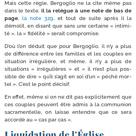
Mais cette règle, Bergoglio ne la cite même pas
dans le texte,
il la relégue à une note de bas de
page
,
la note 329
, et tout de suite après il la
démo­lit, en disant que sans une cer­taine « inti­mi­
té », la « fidé­li­té » serait compromise.
D’où l’on déduit que pour Bergoglio, il n’y a plus
de dif­fé­rence entre les familles et les couples en
situa­tion irré­gu­lière, et même, il n’y a plus de
situa­tions « irré­gu­lières » et « il n’est plus pos­
sible de dire » qu’il s’a­git en soi d’un « péché mor­
tel ». C’est le point décisif.
En effet, même si on ne dit pas expli­ci­te­ment que
ces couples peuvent être admis à la com­mu­nion
sacra­men­telle, on laisse entendre que ce sera
accor­dé au « cas par cas ».
Liquidation de l’Église