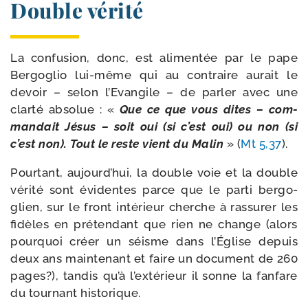
Double vérité
La confu­sion, donc, est ali­men­tée par le pape
Bergoglio lui-​même qui au contraire aurait le
devoir – selon l’Evangile – de par­ler avec une
clar­té abso­lue : «
Que ce que vous dites – com­
man­dait Jésus – soit oui (si c’est oui) ou non (si
c’est non). Tout le reste vient du Malin
» (
Mt 5,37
).
Pourtant, aujourd’­hui, la double voie et la double
véri­té sont évi­dentes parce que le par­ti ber­go­
glien, sur le front inté­rieur cherche à ras­su­rer les
fidèles en pré­ten­dant que rien ne change (alors
pour­quoi créer un séisme dans l’Église depuis
deux ans main­te­nant et faire un docu­ment de 260
pages?), tan­dis qu’à l’ex­té­rieur il sonne la fan­fare
du tour­nant historique.