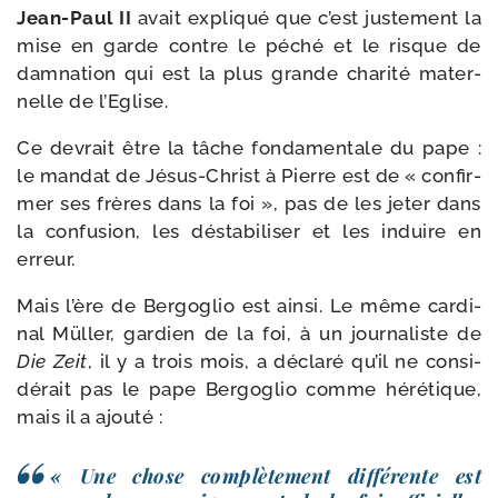
Jean-​Paul II
avait expli­qué que c’est jus­te­ment la
mise en garde contre le péché et le risque de
dam­na­tion qui est la plus grande cha­ri­té mater­
nelle de l’Eglise.
Ce devrait être la tâche fon­da­men­tale du pape :
le man­dat de Jésus-​Christ à Pierre est de « confir­
mer ses frères dans la foi », pas de les jeter dans
la confu­sion, les désta­bi­li­ser et les induire en
erreur.
Mais l’ère de Bergoglio est ain­si. Le même car­di­
nal Müller, gar­dien de la foi, à un jour­na­liste de
Die Zeit
, il y a trois mois, a décla­ré qu’il ne consi­
dé­rait pas le pape Bergoglio comme héré­tique,
mais il a ajouté :
« Une chose com­plè­te­ment dif­fé­rente est