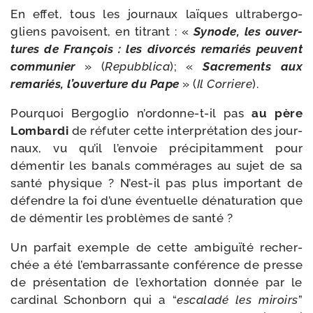
En effet, tous les jour­naux laïques ultra­ber­go­
gliens pavoisent, en titrant : «
Synode, les ouver­
tures de François : les divor­cés rema­riés peuvent
com­mu­nier
» (
Repubblica
); «
Sacrements aux
rema­riés, l’ou­ver­ture du Pape
» (
Il Corriere
).
Pourquoi Bergoglio n’ordonne-​t-​il pas
au père
Lombardi
de réfu­ter cette inter­pré­ta­tion des jour­
naux, vu qu’il l’en­voie pré­ci­pi­tam­ment pour
démen­tir les banals com­mé­rages au sujet de sa
san­té phy­sique ? N’est-​il pas plus impor­tant de
défendre la foi d’une éven­tuelle déna­tu­ra­tion que
de démen­tir les pro­blèmes de santé ?
Un par­fait exemple de cette ambi­guï­té recher­
chée a été l’embarrassante confé­rence de presse
de pré­sen­ta­tion de l’ex­hor­ta­tion don­née par le
car­di­nal Schonborn qui a “
esca­la­dé les miroirs
”