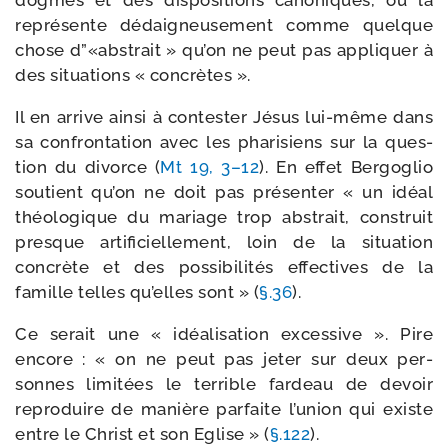
dogmes et des dis­po­si­tions cano­niques, ou la
repré­sente dédai­gneu­se­ment comme quelque
chose d”«abstrait » qu’on ne peut pas appli­quer à
des situa­tions « concrètes ».
Il en arrive ain­si à contes­ter Jésus lui-​même dans
sa confron­ta­tion avec les pha­ri­siens sur la ques­
tion du divorce (
Mt 19, 3–12
). En effet Bergoglio
sou­tient qu’on ne doit pas pré­sen­ter « un idéal
théo­lo­gique du mariage trop abs­trait, construit
presque arti­fi­ciel­le­ment, loin de la situa­tion
concrète et des pos­si­bi­li­tés effec­tives de la
famille telles qu’elles sont » (
§.36
).
Ce serait une « idéa­li­sa­tion exces­sive ». Pire
encore : « on ne peut pas jeter sur deux per­
sonnes limi­tées le ter­rible far­deau de devoir
repro­duire de manière par­faite l’u­nion qui existe
entre le Christ et son Eglise » (
§.122
).