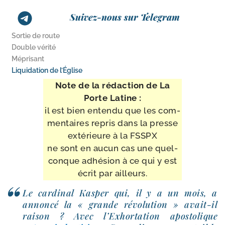
Suivez-nous sur Telegram
Sortie de route
Double vérité
Méprisant
Liquidation de l’Église
Note de la rédac­tion de La
Porte Latine :
il est bien enten­du que les com­
men­taires repris dans la presse
exté­rieure à la FSSPX
ne sont en aucun cas une quel­
conque adhé­sion à ce qui y est
écrit par ailleurs.
Le car­di­nal Kasper qui, il y a un mois, a
annon­cé la « grande révo­lu­tion » avait-​il
rai­son ? Avec l’Exhortation apos­to­lique