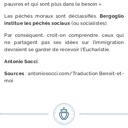
pauvres et qui sont plus dans le besoin ».
Les péchés moraux sont déclas­si­fiés.
Bergoglio
ins­ti­tue les péchés sociaux
(ou socialistes).
Par consé­quent, croit-​on com­prendre, ceux qui
ne par­tagent pas ses idées sur l’im­mi­gra­tion
devraient se gar­der de rece­voir l’Eucharistie.
Antonio Socci
Sources
: anto​nio​soc​ci​.com/​T​r​a​d​u​c​t​ion Benoit-et-
moi