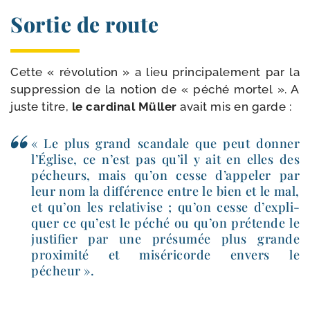
Sortie de route
Cette « révo­lu­tion » a lieu prin­ci­pa­le­ment par la
sup­pres­sion de la notion de « péché mor­tel ». A
juste titre,
le car­di­nal Müller
avait mis en garde :
« Le plus grand scan­dale que peut don­ner
l’Église, ce n’est pas qu’il y ait en elles des
pécheurs, mais qu’on cesse d’ap­pe­ler par
leur nom la dif­fé­rence entre le bien et le mal,
et qu’on les rela­ti­vise ; qu’on cesse d’ex­pli­
quer ce qu’est le péché ou qu’on pré­tende le
jus­ti­fier par une pré­su­mée plus grande
proxi­mi­té et misé­ri­corde envers le
pécheur ».