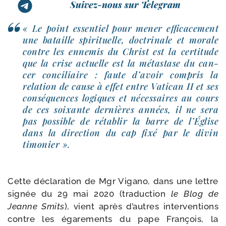
Suivez-nous sur Telegram
« Le point essen­tiel pour mener effi­ca­ce­ment
une bataille spi­ri­tuelle, doc­tri­nale et morale
contre les enne­mis du Christ est la cer­ti­tude
que la crise actuelle est la méta­stase du can­
cer conci­liaire : faute d’avoir com­pris la
rela­tion de cause à effet entre Vatican II et ses
consé­quences logiques et néces­saires au cours
de ces soixante der­nières années, il ne sera
pas pos­sible de réta­blir la barre de l’Église
dans la direc­tion du cap fixé par le divin
timonier ».
Cette décla­ra­tion de Mgr Vigano, dans une lettre
signée du 29 mai 2020 (tra­duc­tion
le Blog de
Jeanne Smits
), vient après d’autres inter­ven­tions
contre les éga­re­ments du pape François, la