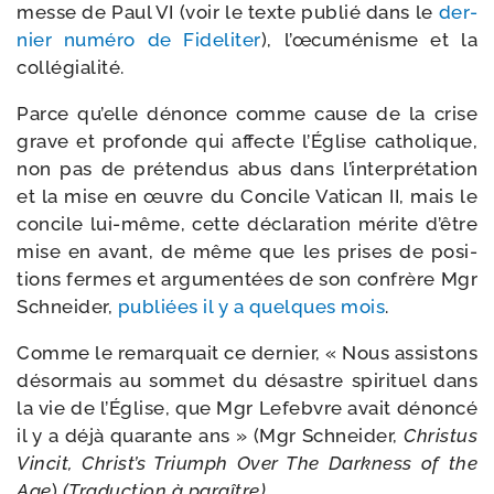
messe de Paul VI (voir le texte publié dans le
der­
nier numé­ro de Fideliter
), l’œcuménisme et la
collégialité.
Parce qu’elle dénonce comme cause de la crise
grave et pro­fonde qui affecte l’Église catho­lique,
non pas de pré­ten­dus abus dans l’interprétation
et la mise en œuvre du Concile Vatican II, mais le
concile lui-​même, cette décla­ra­tion mérite d’être
mise en avant, de même que les prises de posi­
tions fermes et argu­men­tées de son confrère Mgr
Schneider,
publiées il y a quelques mois
.
Comme le remar­quait ce der­nier, « Nous assis­tons
désor­mais au som­met du désastre spi­ri­tuel dans
la vie de l’Église, que Mgr Lefebvre avait dénon­cé
il y a déjà qua­rante ans » (Mgr Schneider,
Christus
Vincit, Christ’s Triumph Over The Darkness of the
Age
)
(Traduction à paraître)
.