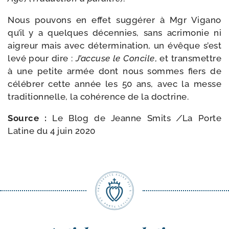
Nous pou­vons en effet sug­gé­rer à Mgr Vigano
qu’il y a quelques décen­nies, sans acri­mo­nie ni
aigreur mais avec déter­mi­na­tion, un évêque s’est
levé pour dire :
J’accuse le Concile
, et trans­mettre
à une petite armée dont nous sommes fiers de
célé­brer cette année les 50 ans, avec la messe
tra­di­tion­nelle, la cohé­rence de la doctrine.
Source :
Le Blog de Jeanne Smits
/​
La Porte
Latine du 4 juin 2020