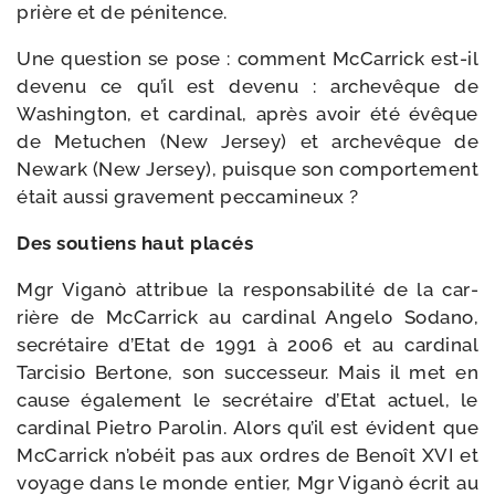
prière et de pénitence.
Une ques­tion se pose : com­ment McCarrick est-​il
deve­nu ce qu’il est deve­nu : arche­vêque de
Washington, et car­di­nal, après avoir été évêque
de Metuchen (New Jersey) et arche­vêque de
Newark (New Jersey), puisque son com­por­te­ment
était aus­si gra­ve­ment peccamineux ?
Des sou­tiens haut placés
Mgr Viganò attri­bue la res­pon­sa­bi­li­té de la car­
rière de McCarrick au car­di­nal Angelo Sodano,
secré­taire d’Etat de 1991 à 2006 et au car­di­nal
Tarcisio Bertone, son suc­ces­seur. Mais il met en
cause éga­le­ment le secré­taire d’Etat actuel, le
car­di­nal Pietro Parolin. Alors qu’il est évident que
McCarrick n’obéit pas aux ordres de Benoît XVI et
voyage dans le monde entier, Mgr Viganò écrit au