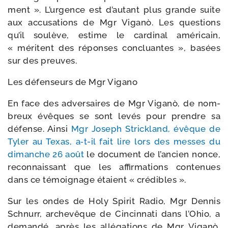
ment ». L’urgence est d’autant plus grande suite
aux accu­sa­tions de Mgr Viganò. Les ques­tions
qu’il sou­lève, estime le car­di­nal amé­ri­cain,
« méritent des réponses concluantes », basées
sur des preuves.
Les défen­seurs de Mgr Vigano
En face des adver­saires de Mgr Viganò, de nom­
breux évêques se sont levés pour prendre sa
défense. Ainsi
Mgr Joseph Strickland, évêque de
Tyler au Texas, a‑t-​il fait lire lors des messes du
dimanche 26 août
le docu­ment de l’ancien nonce,
recon­nais­sant que les affir­ma­tions conte­nues
dans ce témoi­gnage étaient « crédibles ».
Sur les ondes de Holy Spirit Radio, Mgr Dennis
Schnurr, arche­vêque de Cincinnati dans l’Ohio, a
deman­dé, après les allé­ga­tions de Mgr Viganò,