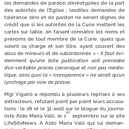
les demandes de par­don sté­réo­ty­pées de la part
des auto­ri­tés de l’Eglise ; les­dites demandes de
tolé­rance zéro et de par­don ne seront dignes de
cré­dit que si les auto­ri­tés de la Curie mettent les
cartes sur table, en fai­sant connaître les noms et
pré­noms de tout membre de la Curie, quels que
soient sa charge et son titre, ayant cou­vert des
abus de mineurs et de subor­don­nés »
- Il faut évi­
dem­ment qu’une telle publi­ca­tion soit pré­cé­dée
d’un véri­table pro­cès cano­nique et non pas média­
tique, sans quoi la « trans­pa­rence » ne serait qu’un
lyn­chage par voie de presse.
Mgr Viganò a répon­du à plu­sieurs reprises à ses
détrac­teurs, réfu­tant point par point leurs accu­sa­
tions : le 28 et le 31 août sur le blogue du jour­na­
er
liste Aldo Maria Valli, le 1
sep­tembre sur le site
LifeSiteNews. A Aldo Maria Valli qui lui deman­