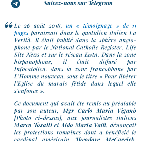
Suivez-nous sur Telegram
Le 26 août 2018,
un « témoi­gnage » de 11
pages
parais­sait dans le quo­ti­dien ita­lien La
Verità. Il était publié dans la sphère anglo­
phone par le National Catholic Register, Life
Site News et sur le réseau Ewtn. Dans la zone
his­pa­no­phone, il était dif­fu­sé par
Infocatolica, dans la zone fran­co­phone par
L’Homme nou­veau, sous le titre « Pour libé­rer
l’Eglise du marais fétide dans lequel elle
s’enfonce ».
Ce docu­ment qui avait été remis au préa­lable
par son auteur,
Mgr Carlo Maria Viganò
[Photo ci-​dessus], aux jour­na­listes ita­liens
Marco Tosatti
et
Aldo Maria Valli,
dénon­çait
les pro­tec­tions romaines dont a béné­fi­cié le
car­di­nal amé­ri­cain
Theodore McCarrick,