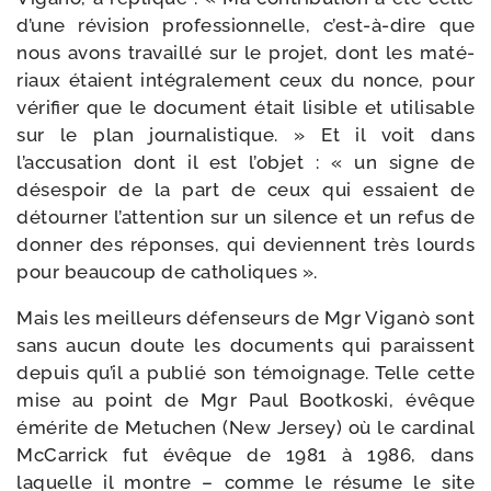
d’une révi­sion pro­fes­sion­nelle, c’est-à-dire que
nous avons tra­vaillé sur le pro­jet, dont les maté­
riaux étaient inté­gra­le­ment ceux du nonce, pour
véri­fier que le docu­ment était lisible et uti­li­sable
sur le plan jour­na­lis­tique. » Et il voit dans
l’accusation dont il est l’objet : « un signe de
déses­poir de la part de ceux qui essaient de
détour­ner l’attention sur un silence et un refus de
don­ner des réponses, qui deviennent très lourds
pour beau­coup de catholiques ».
Mais les meilleurs défen­seurs de Mgr Viganò sont
sans aucun doute les docu­ments qui paraissent
depuis qu’il a publié son témoi­gnage. Telle cette
mise au point de Mgr Paul Bootkoski, évêque
émé­rite de Metuchen (New Jersey) où le car­di­nal
McCarrick fut évêque de 1981 à 1986, dans
laquelle il montre – comme le résume le site