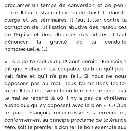
pro­cla­mer un temps de conver­sion et de péni­
tence. Il faut res­tau­rer la ver­tu de chas­te­té dans le
cler­gé et les sémi­naires. Il faut lut­ter contre la
cor­rup­tion de l’utilisation abu­sive des res­sources
de l’Eglise et des offrandes des fidèles. Il faut
dénon­cer la gra­vi­té de la conduite
homosexuelle. (…)
« Lors de l’Angélus du 12 août der­nier, François a
dit que « cha­cun est cou­pable du bien qu’il pou­
vait faire et qu’il n’a pas fait… Si nous ne nous
oppo­sons pas au mal, nous l’alimentons taci­te­
ment. Il faut inter­ve­nir là où le mal se répand ; car
le mal se répand là où il n’y a pas de chré­tiens
auda­cieux qui s’y opposent avec le bien ». (…) Que
le pape François recon­naisse ses erreurs et,
confor­mé­ment au prin­cipe pro­cla­mé de tolé­rance
zéro, soit le pre­mier à don­ner le bon exemple aux