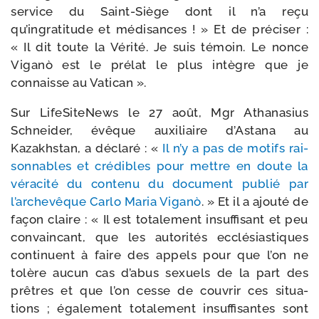
ser­vice du Saint-​Siège dont il n’a reçu
qu’ingratitude et médi­sances ! » Et de pré­ci­ser :
« Il dit toute la Vérité. Je suis témoin. Le nonce
Viganò est le pré­lat le plus intègre que je
connaisse au Vatican ».
Sur LifeSiteNews le 27 août, Mgr Athanasius
Schneider, évêque auxi­liaire d’Astana au
Kazakhstan, a décla­ré : «
Il n’y a pas de motifs rai­
son­nables et cré­dibles pour mettre en doute la
véra­ci­té du conte­nu du docu­ment publié par
l’archevêque Carlo Maria Viganò
. » Et il a ajou­té de
façon claire : « Il est tota­le­ment insuf­fi­sant et peu
convain­cant, que les auto­ri­tés ecclé­sias­tiques
conti­nuent à faire des appels pour que l’on ne
tolère aucun cas d’abus sexuels de la part des
prêtres et que l’on cesse de cou­vrir ces situa­
tions ; éga­le­ment tota­le­ment insuf­fi­santes sont