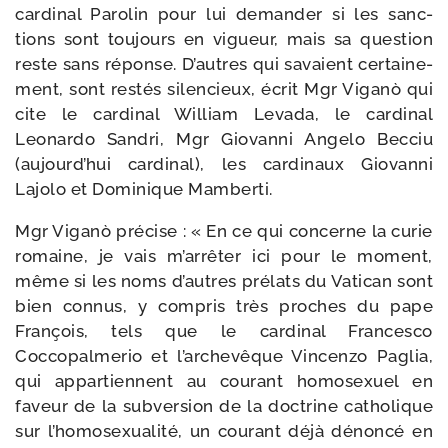
car­di­nal Parolin pour lui deman­der si les sanc­
tions sont tou­jours en vigueur, mais sa ques­tion
reste sans réponse. D’autres qui savaient cer­tai­ne­
ment, sont res­tés silen­cieux, écrit Mgr Viganò qui
cite le car­di­nal William Levada, le car­di­nal
Leonardo Sandri, Mgr Giovanni Angelo Becciu
(aujourd’hui car­di­nal), les car­di­naux Giovanni
Lajolo et Dominique Mamberti.
Mgr Viganò pré­cise : « En ce qui concerne la curie
romaine, je vais m’arrêter ici pour le moment,
même si les noms d’autres pré­lats du Vatican sont
bien connus, y com­pris très proches du pape
François, tels que le car­di­nal Francesco
Coccopalmerio et l’archevêque Vincenzo Paglia,
qui appar­tiennent au cou­rant homo­sexuel en
faveur de la sub­ver­sion de la doc­trine catho­lique
sur l’homosexualité, un cou­rant déjà dénon­cé en