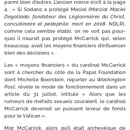
par­mi bien d’autres. L’ancien nonce écrit à la page
4 : « Si Sodano a pro­té­gé Maciel (
Marcial Maciel
Degollado, fon­da­teur des Légionnaires du Christ,
concu­bi­naire et pédo­phile, mort en 2008
. NDLR),
comme cela semble éta­bli, on ne voit pas pour­
quoi il n’aurait pas pro­té­gé McCarrick qui, selon
beau­coup, avait les moyens finan­ciers d’influencer
bien des décisions ».
Les « moyens finan­ciers » du car­di­nal McCarrick
sont à cher­cher du côté de la Papal Foundation
dont Michelle Boorstein, repor­ter au
Washington
Post
, révèle le mode de fonc­tion­ne­ment dans un
article du 31 juillet, inti­tu­lé « Alors que les
rumeurs de méfaits sexuels cou­raient, le car­di­nal
McCarrick deve­nait un puis­sant leveur de fonds
pour le Vatican ».
Mgr McCarrick, alors qu’il était arche­vêque de