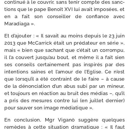
conti­nué à le cou­vrir, sans tenir compte des sanc­
tions que le pape Benoît XVI lui avait impo­sées, et
en a fait son conseiller de confiance avec
Maradiaga ».
Et d’ajouter : « Il savait au moins depuis le 23 juin
2013 que McCarrick était un pré­da­teur en série »,
mais « bien que sachant que c’était un cor­rom­pu,
il l’a cou­vert jusqu’au bout, et même il a fait sien
ses conseils cer­tai­ne­ment pas ins­pi­rés par des
inten­tions saines et l’amour de l’Eglise. Ce n’est
que lorsqu’il a été contraint de le faire – à cause
de la dénon­cia­tion d’un abus subi par un mineur,
et tou­jours en réac­tion au bruit des médias –, qu’il
a pris des mesures contre lui (en juillet der­nier)
pour sau­ver son image médiatique ».
En conclu­sion, Mgr Viganò sug­gère quelques
remèdes à cette situa­tion dra­ma­tique : « Il faut