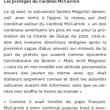
Les pro­té­gés du car­di­nal McCarrick
Le 25 août, le vati­ca­niste Sandro Magister dénon­
çait, avec noms à l’appui, le réseau qui s’est
consti­tué autour du car­di­nal McCarrick, « un des
car­di­naux amé­ri­cains les plus en vue pour la pro­
mo­tion de la Charte de Dallas de 2002, c’est-à-
dire des mesures direc­trices rédi­gées après la
pre­mière vague d’abus sexuels sur mineurs de la
part de prêtres qui avaient comme épi­centre
l’archidiocèse de Boston ». Mais, écrit Magister,
« cela n’a en rien modi­fié son atti­tude per­son­nelle
envers des jeunes du même sexe, qui était
d’ailleurs lar­ge­ment connue et dont les auto­ri­tés
vati­canes avaient été infor­mées, sans que sa car­
rière n’en souffre le moins du monde ».
« Comme il avait l’oreille du pape François,
McCarrick a donc conti­nué jusqu’au bout à exer­