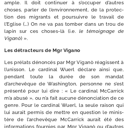
ample. Il doit conti­nuer à s’occuper d’autres
choses, par­ler de l’environnement, de la pro­tec­
tion des migrants et pour­suivre le tra­vail de
l’Eglise (…) On ne va pas tom­ber dans un trou de
lapin sur ces choses-​là (i.e.
le témoi­gnage de
Viganò
) ».
Les détrac­teurs de Mgr Vigano
Les pré­lats dénon­cés par Mgr Viganò réagissent à
l’unisson. Le car­di­nal Wuerl déclare ain­si que,
pen­dant toute la durée de son man­dat
d’archevêque de Washington, per­sonne ne s’est
pré­sen­té pour lui dire : « Le car­di­nal McCarrick
m’a abu­sé », ou n’a fait aucune dénon­cia­tion de ce
genre. Pour le car­di­nal Wuerl, la seule rai­son qui
lui aurait per­mis de mettre en ques­tion le minis­
tère de l’archevêque McCarrick aurait été des
infor­ma­tions four­nies par Mgr Viganò ou d’autres