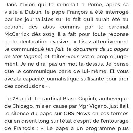
Dans l’avion qui le rame­nait à Rome, après sa
visite à Dublin, le pape François a été inter­ro­gé
par les jour­na­listes sur le fait qu’il aurait été au
cou­rant des abus com­mis par le car­di­nal
McCarrick dès 2013. Il a fait pour toute réponse
cette décla­ra­tion éva­sive : « Lisez atten­ti­ve­ment
le com­mu­ni­qué (
en fait, le docu­ment de 11 pages
de Mgr Viganò
) et faites-​vous votre propre juge­
ment. Je ne dirai pas un mot là-​dessus. Je pense
que le com­mu­ni­qué parle de lui-​même. Et vous
avez la capa­ci­té jour­na­lis­tique suf­fi­sante pour tirer
des conclusions ».
Le 28 août, le car­di­nal Blase Cupich, arche­vêque
de Chicago, mis en cause par Mgr Viganò, jus­ti­fiait
le silence du pape sur CBS News en ces termes
qui en disent long sur l’état d’esprit de l’entourage
de François : « Le pape a un pro­gramme plus