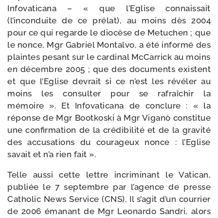
Infovaticana – « que l’Eglise connais­sait
(l’inconduite de ce pré­lat), au moins dès 2004
pour ce qui regarde le dio­cèse de Metuchen ; que
le nonce, Mgr Gabriel Montalvo, a été infor­mé des
plaintes pesant sur le car­di­nal McCarrick au moins
en décembre 2005 ; que des docu­ments existent
et que l’Eglise devrait si ce n’est les révé­ler au
moins les consul­ter pour se rafraî­chir la
mémoire ». Et Infovaticana de conclure : « la
réponse de Mgr Bootkoski à Mgr Viganò consti­tue
une confir­ma­tion de la cré­di­bi­li­té et de la gra­vi­té
des accu­sa­tions du cou­ra­geux nonce : l’Eglise
savait et n’a rien fait ».
Telle aus­si cette lettre incri­mi­nant le Vatican,
publiée le 7 sep­tembre par l’agence de presse
Catholic News Service (CNS). Il s’agit d’un cour­rier
de 2006 éma­nant de Mgr Leonardo Sandri, alors