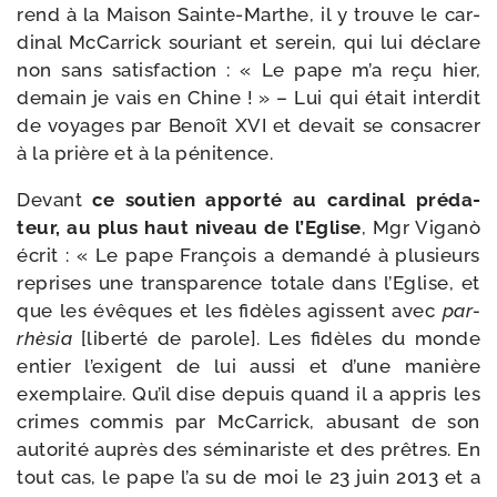
rend à la Maison Sainte-​Marthe, il y trouve le car­
di­nal McCarrick sou­riant et serein, qui lui déclare
non sans satis­fac­tion : « Le pape m’a reçu hier,
demain je vais en Chine ! » – Lui qui était inter­dit
de voyages par Benoît XVI et devait se consa­crer
à la prière et à la pénitence.
Devant
ce sou­tien appor­té au car­di­nal pré­da­
teur, au plus haut niveau de l’Eglise
, Mgr Viganò
écrit : « Le pape François a deman­dé à plu­sieurs
reprises une trans­pa­rence totale dans l’Eglise, et
que les évêques et les fidèles agissent avec
par­
rhè­sia
[liber­té de parole]. Les fidèles du monde
entier l’exigent de lui aus­si et d’une manière
exem­plaire. Qu’il dise depuis quand il a appris les
crimes com­mis par McCarrick, abu­sant de son
auto­ri­té auprès des sémi­na­riste et des prêtres. En
tout cas, le pape l’a su de moi le 23 juin 2013 et a