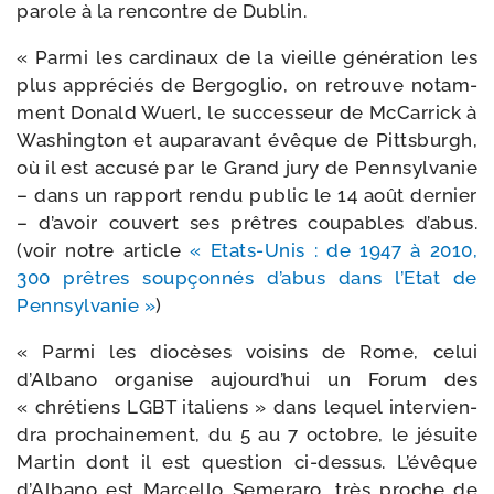
parole à la ren­contre de Dublin.
« Parmi les car­di­naux de la vieille géné­ra­tion les
plus appré­ciés de Bergoglio, on retrouve notam­
ment Donald Wuerl, le suc­ces­seur de McCarrick à
Washington et aupa­ra­vant évêque de Pittsburgh,
où il est accu­sé par le Grand jury de Pennsylvanie
– dans un rap­port ren­du public le 14 août der­nier
– d’avoir cou­vert ses prêtres cou­pables d’abus.
(voir notre article
« Etats-​Unis : de 1947 à 2010,
300 prêtres soup­çon­nés d’abus dans l’Etat de
Pennsylvanie »
)
« Parmi les dio­cèses voi­sins de Rome, celui
d’Albano orga­nise aujourd’hui un Forum des
« chré­tiens LGBT ita­liens » dans lequel inter­vien­
dra pro­chai­ne­ment, du 5 au 7 octobre, le jésuite
Martin dont il est ques­tion ci-​dessus. L’évêque
d’Albano est Marcello Semeraro, très proche de