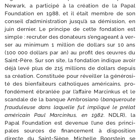
Newark, a par­ti­ci­pé à la créa­tion de la Papal
Foundation en 1988, et il était membre de son
conseil d’administration jusqu’à sa démis­sion, en
juin der­nier. Le prin­cipe de cette fon­da­tion est
simple : recru­ter des dona­teurs s’engageant à ver­
ser au mini­mum 1 mil­lion de dol­lars sur 10 ans
(100 000 dol­lars par an) au pro­fit des œuvres du
Saint-​Père. Sur son site, la fon­da­tion indique avoir
déjà levé plus de 215 mil­lions de dol­lars depuis
sa créa­tion. Constituée pour réveiller la géné­ro­si­
té des bien­fai­teurs catho­liques amé­ri­cains, pro­
fon­dé­ment ébran­lée par l’affaire Marcinkus et le
scan­dale de la banque Ambrosiano (
ban­que­route
frau­du­leuse dans laquelle fut impli­qué le pré­lat
amé­ri­cain Paul Marcinkus, en 1982
. NDLR), la
Papal Foundation est deve­nue l’une des prin­ci­
pales sources de finan­ce­ment à dis­po­si­tion
directe du Saint-​Siège. Michelle Boorstein se