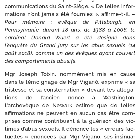
com­mu­ni­ca­tions du Saint-​Siège. « De telles infor­
ma­tions n’ont jamais été four­nies », affirme-​t-​il. –
Pour mémoire : évêque de Pittsburgh, en
Pennsylvanie, durant 18 ans, de 1988 à 2006, le
car­di­nal Donald Wuerl a été dési­gné dans
l’enquête du Grand jury sur les abus sexuels (14
août 2018), comme un des évêques ayant cou­vert
des com­por­te­ments abusifs.
Mgr Joseph Tobin, nom­mé­ment mis en cause
dans le témoi­gnage de Mgr Viganò, exprime « sa
tris­tesse et sa conster­na­tion » devant les allé­ga­
tions de l’ancien nonce à Washington.
L’archevêque de Newark estime que de telles
affir­ma­tions ne peuvent en aucun cas être com­
prises comme contri­buant à la gué­ri­son des vic­
times d’abus sexuels. Il dénonce les « erreurs fac­
tuelles » énon­cées par Mgr Viganò, ses insi­nua­