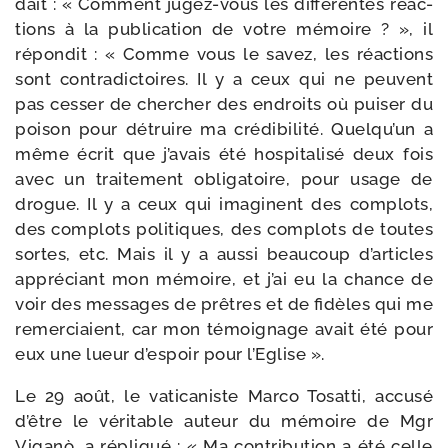
dait : « Comment jugez-​vous les dif­fé­rentes réac­
tions à la publi­ca­tion de votre mémoire ? », il
répon­dit : « Comme vous le savez, les réac­tions
sont contra­dic­toires. Il y a ceux qui ne peuvent
pas ces­ser de cher­cher des endroits où pui­ser du
poi­son pour détruire ma cré­di­bi­li­té. Quelqu’un a
même écrit que j’avais été hos­pi­ta­li­sé deux fois
avec un trai­te­ment obli­ga­toire, pour usage de
drogue. Il y a ceux qui ima­ginent des com­plots,
des com­plots poli­tiques, des com­plots de toutes
sortes, etc. Mais il y a aus­si beau­coup d’articles
appré­ciant mon mémoire, et j’ai eu la chance de
voir des mes­sages de prêtres et de fidèles qui me
remer­ciaient, car mon témoi­gnage avait été pour
eux une lueur d’espoir pour l’Eglise ».
Le 29 août, le vati­ca­niste Marco Tosatti, accu­sé
d’être le véri­table auteur du mémoire de Mgr
Viganò, a répli­qué : « Ma contri­bu­tion a été celle