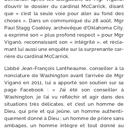
d’ouvrir le dos­sier du car­di­nal McCarrick, disant
que « c’est la seule voie pour aller au fond des
choses ». Dans un com­mu­ni­qué du 28 août, Mgr
Paul Stagg Coakley, arche­vêque d’Oklahoma City,
a expri­mé son « plus pro­fond res­pect » pour Mgr
Viganò, recon­nais­sant son « inté­gri­té », et récla­
mant lui aus­si une enquête sur la sur­pre­nante car­
rière du car­di­nal McCarrick.
L’abbé Jean-​François Lantheaume, conseiller à la
non­cia­ture de Washington avant l’arrivée de Mgr
Viganò en 2011, lui a appor­té son sou­tien sur sa
page Facebook : « J’ai été son conseiller à
Washington, je l’ai vu réflé­chir et agir dans des
situa­tions très déli­cates, et c’est un homme de
Dieu, qui prie et qui jeûne, un homme authen­ti­
que­ment don­né à Dieu ; un homme de prière sans
ambages, un homme intègre et tout don­né au