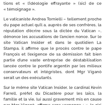
tions et « l’idéologie effrayante » (sic) de ce
« témoignage ».
Le vati­ca­niste Andrea Tornielli – tel­le­ment proche
du pape actuel qu’il a, auprès de ses confrères, la
répu­ta­tion d’écrire sous la dic­tée du Vatican –,
dénonce les accu­sa­tions de l’ancien nonce. Sur le
site Vatican Insider et dans le quo­ti­dien La
Stampa, il affirme que le pro­cès contre le pape
François et l’exigence de sa démis­sion fait bien
par­tie d’une vaste entre­prise de désta­bi­li­sa­tion
lan­cée contre le pon­tife argen­tin par les milieux
conser­va­teurs et inté­gristes, dont Mgr Viganò
serait un des exécutants.
Sur le même site Vatican Insider, le car­di­nal Kevin
Farrell, pré­fet du Dicastère pour les laïcs, la
famille et la vie, lui aus­si gra­ve­ment mis en cause