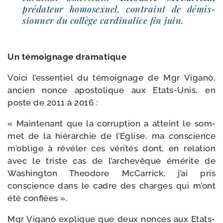
pré­da­teur homo­sexuel, contraint de démis­
sion­ner du col­lège car­di­na­lice fin juin.
Un témoi­gnage dramatique
Voici l’essentiel du témoi­gnage de Mgr Viganò,
ancien nonce apos­to­lique aux Etats-​Unis, en
poste de 2011 à 2016 :
« Maintenant que la cor­rup­tion a atteint le som­
met de la hié­rar­chie de l’Eglise, ma conscience
m’oblige à révé­ler ces véri­tés dont, en rela­tion
avec le triste cas de l’archevêque émé­rite de
Washington Theodore McCarrick, j’ai pris
conscience dans le cadre des charges qui m’ont
été confiées ».
Mgr Viganò explique que deux nonces aux Etats-​