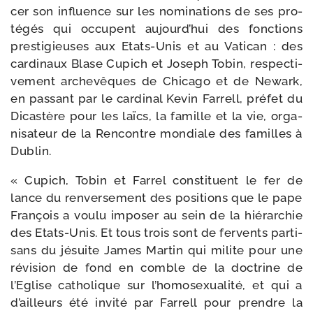
cer son influence sur les nomi­na­tions de ses pro­
té­gés qui occupent aujourd’hui des fonc­tions
pres­ti­gieuses aux Etats-​Unis et au Vatican : des
car­di­naux Blase Cupich et Joseph Tobin, res­pec­ti­
ve­ment arche­vêques de Chicago et de Newark,
en pas­sant par le car­di­nal Kevin Farrell, pré­fet du
Dicastère pour les laïcs, la famille et la vie, orga­
ni­sa­teur de la Rencontre mon­diale des familles à
Dublin.
« Cupich, Tobin et Farrel consti­tuent le fer de
lance du ren­ver­se­ment des posi­tions que le pape
François a vou­lu impo­ser au sein de la hié­rar­chie
des Etats-​Unis. Et tous trois sont de fer­vents par­ti­
sans du jésuite James Martin qui milite pour une
révi­sion de fond en comble de la doc­trine de
l’Eglise catho­lique sur l’homosexualité, et qui a
d’ailleurs été invi­té par Farrell pour prendre la