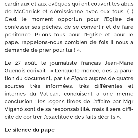
car­di­naux et aux évêques qui ont cou­vert les abus
de McCarrick et démis­sionne avec eux tous. (…)
C’est le moment oppor­tun pour l’Eglise de
confes­ser ses péchés, de se conver­tir et de faire
péni­tence. Prions tous pour l’Eglise et pour le
pape, rappelons-​nous com­bien de fois il nous a
deman­dé de prier pour lui ! ».
Le 27 août, le jour­na­liste fran­çais Jean-​Marie
Guénois écri­vait : « L’enquête menée, dès la paru­
tion du docu­ment, par
Le Figaro
auprès de quatre
sources très infor­mées, très dif­fé­rentes et
internes du Vatican, conduisent à une même
conclu­sion : les leçons tirées de l’affaire par Mgr
Viganò sont de sa res­pon­sa­bi­li­té, mais il sera dif­fi­
cile de contrer l’exactitude des faits décrits ».
Le silence du pape