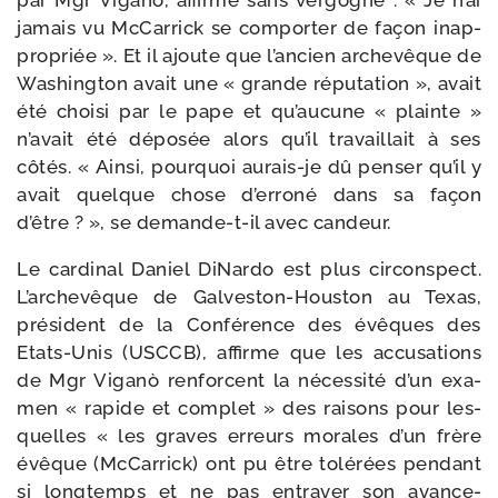
par Mgr Viganò, affirme sans ver­gogne : « Je n’ai
jamais vu McCarrick se com­por­ter de façon inap­
pro­priée ». Et il ajoute que l’ancien arche­vêque de
Washington avait une « grande répu­ta­tion », avait
été choi­si par le pape et qu’aucune « plainte »
n’avait été dépo­sée alors qu’il tra­vaillait à ses
côtés. « Ainsi, pour­quoi aurais-​je dû pen­ser qu’il y
avait quelque chose d’erroné dans sa façon
d’être ? », se demande-​t-​il avec candeur.
Le car­di­nal Daniel DiNardo est plus cir­cons­pect.
L’archevêque de Galveston-​Houston au Texas,
pré­sident de la Conférence des évêques des
Etats-​Unis (USCCB), affirme que les accu­sa­tions
de Mgr Viganò ren­forcent la néces­si­té d’un exa­
men « rapide et com­plet » des rai­sons pour les­
quelles « les graves erreurs morales d’un frère
évêque (McCarrick) ont pu être tolé­rées pen­dant
si long­temps et ne pas entra­ver son avan­ce­