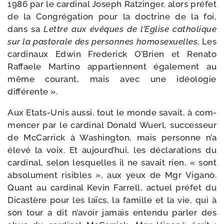
1986 par le car­di­nal Joseph Ratzinger, alors pré­fet
de la Congrégation pour la doc­trine de la foi,
dans sa
Lettre aux évêques de l’Eglise catho­lique
sur la pas­to­rale des per­sonnes homo­sexuelles
. Les
car­di­naux Edwin Frederick O’Brien et Renato
Raffaele Martino appar­tiennent éga­le­ment au
même cou­rant, mais avec une idéo­lo­gie
différente ».
Aux Etats-​Unis aus­si, tout le monde savait, à com­
men­cer par le car­di­nal Donald Wuerl, suc­ces­seur
de McCarrick à Washington, mais per­sonne n’a
éle­vé la voix. Et aujourd’hui, les décla­ra­tions du
car­di­nal, selon les­quelles il ne savait rien, « sont
abso­lu­ment risibles », aux yeux de Mgr Viganò.
Quant au car­di­nal Kevin Farrell, actuel pré­fet du
Dicastère pour les laïcs, la famille et la vie, qui à
son tour a dit n’avoir jamais enten­du par­ler des