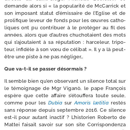
demande alors si « la popu­la­ri­té de McCarrick et
son impo­sant sta­tut d’émissaire de l’Eglise et de
pro­li­fique leveur de fonds pour les œuvres catho­
liques ont pu contri­buer à le pro­té­ger au fil des
années, alors que d’autres chu­cho­taient des mots
qui s’ajoutaient à sa répu­ta­tion : har­ce­leur, tri­po­
teur, infi­dèle à son vœu de céli­bat ». Il y a là peut-​
être une piste à ne pas négliger…
Que va-​t-​il se pas­ser désormais ?
Il semble bien qu’en obser­vant un silence total sur
le témoi­gnage de Mgr Viganò, le pape François
espère que cette affaire s’étouffera toute seule,
comme pour les
Dubia
sur
Amoris læti­tia
res­tés
sans réponse depuis sep­tembre 2016. Ce silence
est-​il pour autant inac­tif ? L’historien Roberto de
Mattei fai­sait savoir sur son site Corrispondenza