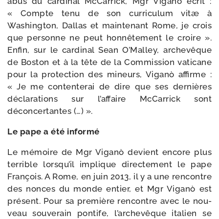
abus du car­di­nal McCarrick, Mgr Viganò écrit :
« Compte tenu de son cur­ri­cu­lum vitæ à
Washington, Dallas et main­te­nant Rome, je crois
que per­sonne ne peut hon­nê­te­ment le croire ».
Enfin, sur le car­di­nal Sean O’Malley, arche­vêque
de Boston et à la tête de la Commission vati­cane
pour la pro­tec­tion des mineurs, Viganò affirme :
« Je me conten­te­rai de dire que ses der­nières
décla­ra­tions sur l’affaire McCarrick sont
déconcertantes (…) ».
Le pape a été informé
Le mémoire de Mgr Viganò devient encore plus
ter­rible lorsqu’il implique direc­te­ment le pape
François. A Rome, en juin 2013, il y a une ren­contre
des nonces du monde entier, et Mgr Viganò est
pré­sent. Pour sa pre­mière ren­contre avec le nou­
veau sou­ve­rain pon­tife, l’archevêque ita­lien se