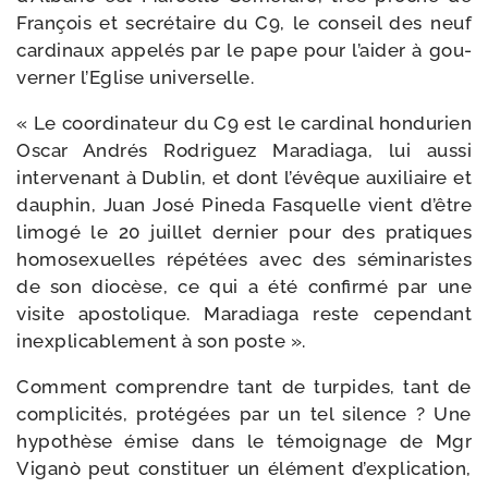
François et secré­taire du C9, le conseil des neuf
car­di­naux appe­lés par le pape pour l’aider à gou­
ver­ner l’Eglise universelle.
« Le coor­di­na­teur du C9 est le car­di­nal hon­du­rien
Oscar Andrés Rodriguez Maradiaga, lui aus­si
inter­ve­nant à Dublin, et dont l’évêque auxi­liaire et
dau­phin, Juan José Pineda Fasquelle vient d’être
limo­gé le 20 juillet der­nier pour des pra­tiques
homo­sexuelles répé­tées avec des sémi­na­ristes
de son dio­cèse, ce qui a été confir­mé par une
visite apos­to­lique. Maradiaga reste cepen­dant
inex­pli­ca­ble­ment à son poste ».
Comment com­prendre tant de tur­pides, tant de
com­pli­ci­tés, pro­té­gées par un tel silence ? Une
hypo­thèse émise dans le témoi­gnage de Mgr
Viganò peut consti­tuer un élé­ment d’explication,