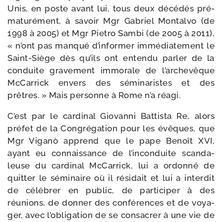
Unis, en poste avant lui, tous deux décé­dés pré­
ma­tu­ré­ment, à savoir Mgr Gabriel Montalvo (de
1998 à 2005) et Mgr Pietro Sambi (de 2005 à 2011),
« n’ont pas man­qué d’informer immé­dia­te­ment le
Saint-​Siège dès qu’ils ont enten­du par­ler de la
conduite gra­ve­ment immo­rale de l’archevêque
McCarrick envers des sémi­na­ristes et des
prêtres. » Mais per­sonne à Rome n’a réagi.
C’est par le car­di­nal Giovanni Battista Re, alors
pré­fet de la Congrégation pour les évêques, que
Mgr Viganò apprend que le pape Benoît XVI,
ayant eu connais­sance de l’inconduite scan­da­
leuse du car­di­nal McCarrick, lui a ordon­né de
quit­ter le sémi­naire où il rési­dait et lui a inter­dit
de célé­brer en public, de par­ti­ci­per à des
réunions, de don­ner des confé­rences et de voya­
ger, avec l’obligation de se consa­crer à une vie de