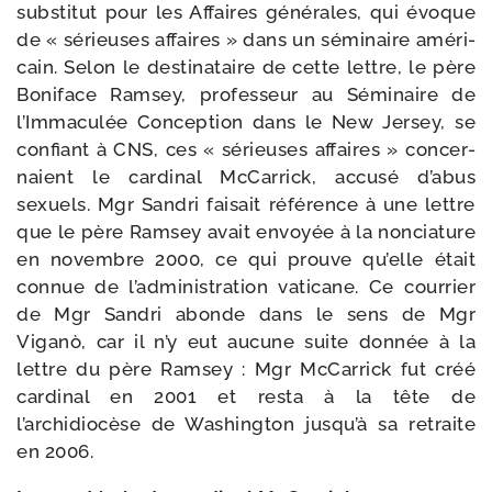
sub­sti­tut pour les Affaires géné­rales, qui évoque
de « sérieuses affaires » dans un sémi­naire amé­ri­
cain. Selon le des­ti­na­taire de cette lettre, le père
Boniface Ramsey, pro­fes­seur au Séminaire de
l’Immaculée Conception dans le New Jersey, se
confiant à CNS, ces « sérieuses affaires » concer­
naient le car­di­nal McCarrick, accu­sé d’abus
sexuels. Mgr Sandri fai­sait réfé­rence à une lettre
que le père Ramsey avait envoyée à la non­cia­ture
en novembre 2000, ce qui prouve qu’elle était
connue de l’administration vati­cane. Ce cour­rier
de Mgr Sandri abonde dans le sens de Mgr
Viganò, car il n’y eut aucune suite don­née à la
lettre du père Ramsey : Mgr McCarrick fut créé
car­di­nal en 2001 et res­ta à la tête de
l’archidiocèse de Washington jusqu’à sa retraite
en 2006.