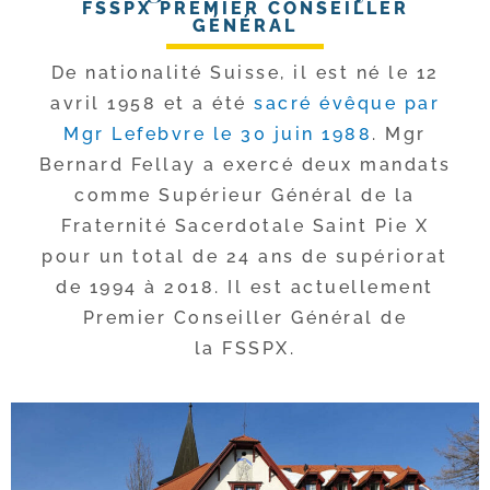
FSSPX PREMIER CONSEILLER
GÉNÉRAL
De natio­na­li­té Suisse, il est né le 12
avril 1958 et a été
sacré évêque par
Mgr Lefebvre le 30 juin 1988
. Mgr
Bernard Fellay a exer­cé deux man­dats
comme Supérieur Général de la
Fraternité Sacerdotale Saint Pie X
pour un total de 24 ans de supé­rio­rat
de 1994 à 2018. Il est actuel­le­ment
Premier Conseiller Général de
la FSSPX.