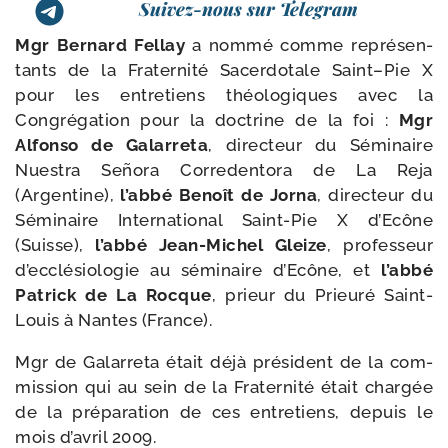
Suivez-nous sur Telegram
Mgr Bernard Fellay
a nom­mé comme repré­sen­
tants de la Fraternité Sacerdotale Saint–Pie X
pour les entre­tiens théo­lo­giques avec la
Congrégation pour la doc­trine de la foi :
Mgr
Alfonso de Galarreta
, direc­teur du Séminaire
Nuestra Señora Corredentora de La Reja
(Argentine),
l’abbé Benoît de Jorna
, direc­teur du
Séminaire International Saint-​Pie X d’Ecône
(Suisse),
l’abbé Jean-​Michel Gleize
, pro­fes­seur
d’ecclésiologie au sémi­naire d’Ecône, et
l’abbé
Patrick de La Rocque
, prieur du Prieuré Saint-​
Louis à Nantes (France).
Mgr de Galarreta était déjà pré­sident de la com­
mis­sion qui au sein de la Fraternité était char­gée
de la pré­pa­ra­tion de ces entre­tiens, depuis le
mois d’avril 2009.