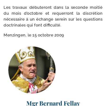
Les tra­vaux débu­te­ront dans la seconde moi­tié
du mois d’octobre et requer­ront la dis­cré­tion
néces­saire à un échange serein sur les ques­tions
doc­tri­nales qui font difficulté.
Menzingen, le 15 octobre 2009
Mgr Bernard Fellay