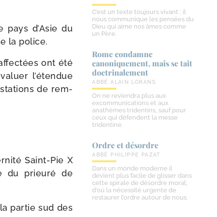
C’est un texte toujours vivant ; il
nous communique les pensées du
Dieu qui aime nos âmes comme
 le pays d’Asie du
un Père.
e la police.
Rome condamne
affec­tées ont été
canoniquement, mais se tait
doctrinalement
va­luer l’é­ten­due
ABBÉ ALAIN LORANS
 sta­tions de rem­
On ne reviendra plus aux
excommunications et aux
anathèmes tridentins, sauf pour
ceux qui défendent la messe
tridentine.
Ordre et désordre
ABBÉ PHILIPPE PAZAT
rnité Saint-​Pie X
Dans un monde moderne il
e du prieu­ré de
devient plus facile de glisser dans
cette spirale de désordre moral,
d’où la nécessité urgente de
restaurer l’ordre autour de nous.
a par­tie sud des