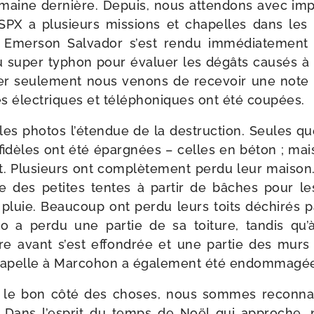
emaine der­nière. Depuis, nous atten­dons avec imp
SPX a plu­sieurs mis­sions et cha­pelles dans les
é Emerson Salvador s’est ren­du immé­dia­te­ment
 super typhon pour éva­luer les dégâts cau­sés à 
ier seule­ment nous venons de rece­voir une note 
es élec­triques et télé­pho­niques ont été coupées.
les pho­tos l’é­ten­due de la des­truc­tion. Seules 
idèles ont été épar­gnées – celles en béton ; mais
t. Plusieurs ont com­plè­te­ment per­du leur mai­son. 
e des petites tentes à par­tir de bâches pour les
 pluie. Beaucoup ont per­du leurs toits déchi­rés 
o a per­du une par­tie de sa toi­ture, tan­dis qu’
ère avant s’est effon­drée et une par­tie des murs 
cha­pelle à Marcohon a éga­le­ment été endommagé
­si le bon côté des choses, nous sommes recon­na
. Dans l’es­prit du temps de Noël qui approche,