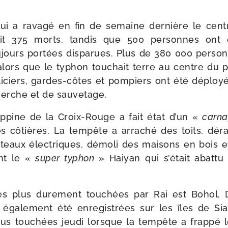
ui a rava­gé en fin de semaine der­nière le cent
ait 375 morts, tan­dis que 500 per­sonnes ont 
­jours por­tées dis­pa­rues. Plus de 380 000 per­so
 alors que le typhon tou­chait terre au centre du p
oli­ciers, gardes-​côtes et pom­piers ont été déploy
echerche et de sauvetage.
ip­pine de la Croix-​Rouge a fait état d’un «
car­n
 côtières. La tem­pête a arra­ché des toits, déra­
teaux élec­triques, démo­li des mai­sons en bois e
ant le «
super typhon
» Haiyan qui s’é­tait abat­tu s
es plus dure­ment tou­chées par Rai est Bohol. D
 éga­le­ment été enre­gis­trées sur les îles de Si
us tou­chées jeu­di lorsque la tem­pête a frap­pé