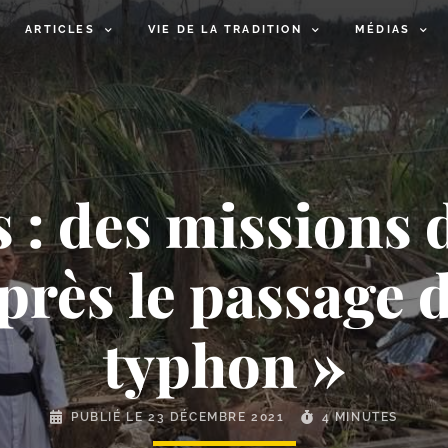
ARTICLES
VIE DE LA TRADITION
MÉDIAS
s : des missions 
près le passage 
typhon »
PUBLIÉ LE
23 DÉCEMBRE 2021
4 MINUTES