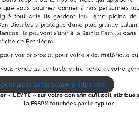
e que vous pour­riez don­ner à nos per­sonnes to
algré tout cela ils gardent leur âme pleine de r
on Dieu les a pro­té­gés d’une plus grande cala­mi
­tances, ils peuvent s’u­nir à la Sainte Famille dans la 
 crèche de Bethléem.
 pour vos prières et pour votre aide, maté­rielle ou
vous rende au cen­tuple votre bon­té et votre géné
 pour aider la fsspx aux philippines
ser « LEYTE » sur votre don afin qu’il soit attri­bué
la FSSPX tou­chées par le typhon