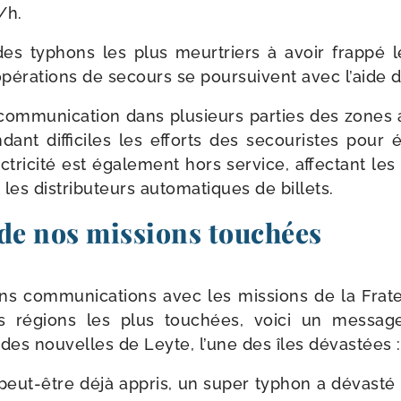
​h.
n des typhons les plus meur­triers à avoir frap­pé
opé­ra­tions de secours se pour­suivent avec l’aide d
­mu­ni­ca­tion dans plu­sieurs par­ties des zones 
­dant dif­fi­ciles les efforts des secou­ristes pour é
ctricité est éga­le­ment hors ser­vice, affec­tant les
 les dis­tri­bu­teurs auto­ma­tiques de billets.
de nos missions touchées
s com­mu­ni­ca­tions avec les mis­sions de la Frate
s régions les plus tou­chées, voi­ci un mes­sag
des nou­velles de Leyte, l’une des îles dévastées :
eut-​être déjà appris, un super typhon a dévas­té l