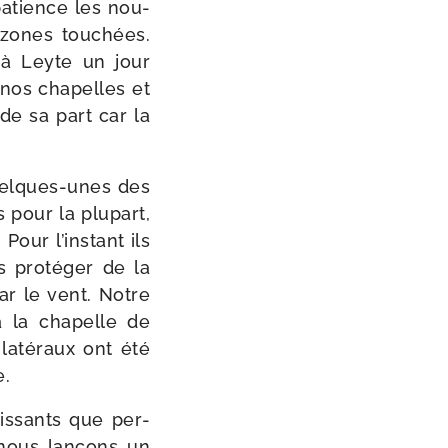
a­tience les nou­
 zones tou­chées.
 à Leyte un jour
nos cha­pelles et
de sa part car la
quelques-​unes des
 pour la plu­part,
Pour l’ins­tant ils
 pro­té­ger de la
par le vent. Notre
à la cha­pelle de
laté­raux ont été
e.
is­sants que per­
 nous lan­çons un