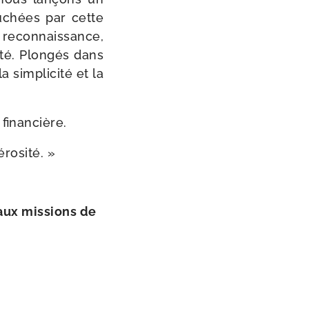
u­chées par cette
econ­nais­sance,
­té. Plongés dans
sim­pli­ci­té et la
 financière.
rosité. »
 aux mis­sions de