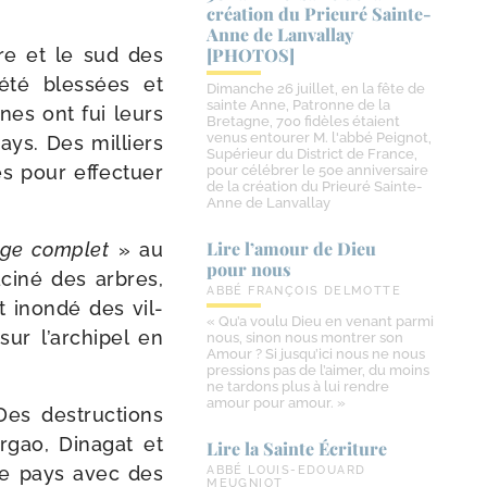
création du Prieuré Sainte-​
Anne de Lanvallay
re et le sud des
[PHOTOS]
été bles­sées et
Dimanche 26 juillet, en la fête de
sainte Anne, Patronne de la
nnes ont fui leurs
Bretagne, 700 fidèles étaient
venus entourer M. l'abbé Peignot,
ays. Des mil­liers
Supérieur du District de France,
és pour effec­tuer
pour célébrer le 50e anniversaire
de la création du Prieuré Sainte-
Anne de Lanvallay
Lire l’amour de Dieu
age com­plet
» au
pour nous
ci­né des arbres,
ABBÉ FRANÇOIS DELMOTTE
t inon­dé des vil­
« Qu’a voulu Dieu en venant parmi
ur l’ar­chi­pel en
nous, sinon nous montrer son
Amour ? Si jusqu’ici nous ne nous
pressions pas de l’aimer, du moins
ne tardons plus à lui rendre
amour pour amour. »
es des­truc­tions
argao, Dinagat et
Lire la Sainte Écriture
 le pays avec des
ABBÉ LOUIS-EDOUARD
MEUGNIOT