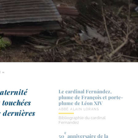
N »
raternité
Le cardinal Fernández,
plume de François et porte-​
 tou­chées
plume de Léon XIV
ABBÉ ALAIN LORANS
s der­nières
Bibliographie du cardinal
Fernandez
e
50
anniversaire de la