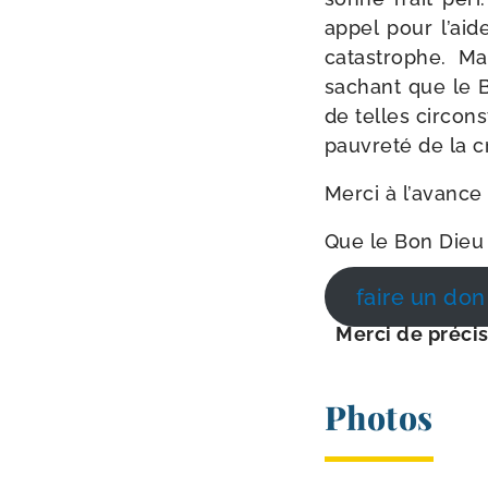
appel pour l’aid
catas­trophe. M
sachant que le B
de telles cir­cons
pau­vre­té de la
Merci à l’a­vance
Que le Bon Dieu 
faire un don
Merci de pré­ci­
Photos