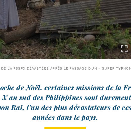
S DE LA FSSPX DÉVASTÉES APRÈS LE PASSAGE D’UN « SUPER TYPHO
roche de Noël, cer­taines mis­sions de la F
 X au sud des Philippines sont dure­ment
on Rai, l’un des plus dévas­ta­teurs de ce
années dans le pays.