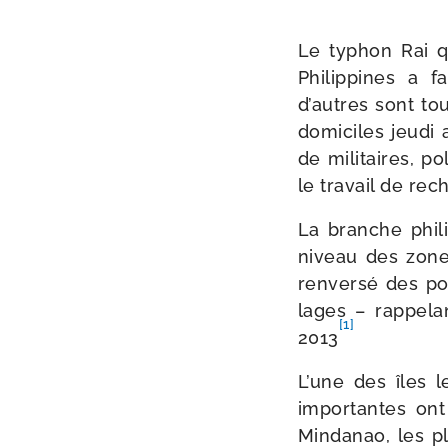
Le typhon Rai q
Philippines a f
d’autres sont tou
domi­ciles jeu­di
de mili­taires, p
le tra­vail de r
La branche phi­l
niveau des zones
ren­ver­sé des po
lages – rap­pe­l
[1]
2013
L’une des îles l
impor­tantes ont
Mindanao, les pl