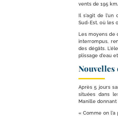
vents de 195 km/
Il s’a­git de l’u
Sud-​Est, où les 
Les moyens de com
inter­rom­pus, ren
des dégâts. L’éle
plis­sage d’eau et
Nouvelles 
Après 5 jours san
situées dans le
Manille don­nant 
« Comme on l’a p