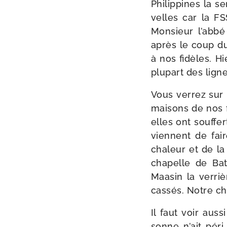
Philippines la s
velles car la FS
Monsieur l’ab­b
après le coup du
à nos fidèles. H
plu­part des lign
Vous ver­rez sur 
mai­sons de nos f
elles ont souf­fer
viennent de fair
cha­leur et de la
cha­pelle de Bat
Maasin la ver­ri
cas­sés. Notre 
Il faut voir aus
sonne n’ait péri