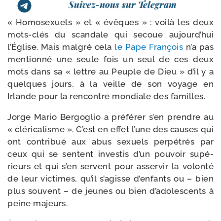
Suivez-nous sur Telegram
« Homosexuels » et « évêques » : voi­là les deux
mots-​clés du scan­dale qui secoue aujourd’hui
l’Église. Mais mal­gré cela
le Pape François
n’a pas
men­tion­né une seule fois un seul de ces deux
mots dans sa « lettre au Peuple de Dieu » d’il y a
quelques jours, à la veille de son voyage en
Irlande pour la ren­contre mon­diale des familles.
Jorge Mario Bergoglio a pré­fé­rer s’en prendre au
« clé­ri­ca­lisme ». C’est en effet l’une des causes qui
ont contri­bué aux abus sexuels per­pé­trés par
ceux qui se sentent inves­tis d’un pou­voir supé­
rieurs et qui s’en servent pour asser­vir la volon­té
de leur vic­times, qu’il s’agisse d’enfants ou – bien
plus sou­vent – de jeunes ou bien d’adolescents à
peine majeurs.