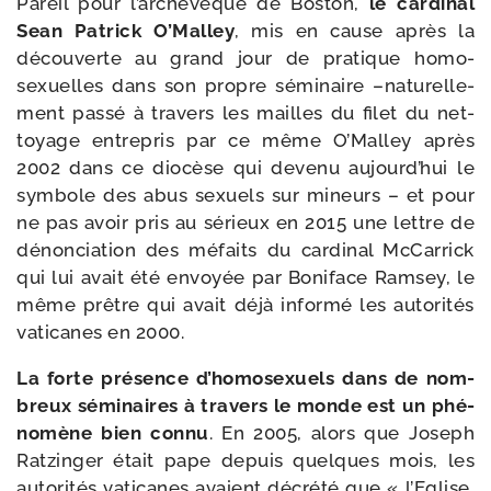
Pareil pour l’archevêque de Boston,
le car­di­nal
Sean Patrick O’Malley
, mis en cause après la
décou­verte au grand jour de pra­tique homo­
sexuelles dans son propre sémi­naire –natu­rel­le­
ment pas­sé à tra­vers les mailles du filet du net­
toyage entre­pris par ce même O’Malley après
2002 dans ce dio­cèse qui deve­nu aujourd’hui le
sym­bole des abus sexuels sur mineurs – et pour
ne pas avoir pris au sérieux en 2015 une lettre de
dénon­cia­tion des méfaits du car­di­nal McCarrick
qui lui avait été envoyée par Boniface Ramsey, le
même prêtre qui avait déjà infor­mé les auto­ri­tés
vati­canes en 2000.
La forte pré­sence d’homosexuels dans de nom­
breux sémi­naires à tra­vers le monde est un phé­
no­mène bien connu
. En 2005, alors que Joseph
Ratzinger était pape depuis quelques mois, les
auto­ri­tés vati­canes avaient décré­té que « l’Eglise,