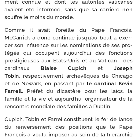
ment connue et dont les auto­ri­tés vati­canes
avaient été infor­mée, sans que sa car­rière n’en
souffre le moins du monde.
Comme il avait l’oreille du Pape François,
McCarrick a donc conti­nué jusqu’au bout à exer­
cer son influence sur les nomi­na­tions de ses pro­
té­gés qui occupent aujourd’hui des fonc­tions
pres­ti­gieuses aux États-​Unis et au Vatican : des
car­di­naux
Blaise Cupich
et
Joseph
Tobin
, res­pec­ti­ve­ment arche­vêques de Chicago
et de Newark, en pas­sant par
le car­di­nal Kevin
Farrell
, Préfet du dicas­tère pour les laïcs, la
famille et la vie et aujourd’hui orga­ni­sa­teur de la
ren­contre mon­diale des familles à Dublin.
Cupich, Tobin et Farrel consti­tuent le fer de lance
du ren­ver­se­ment des posi­tions que le Pape
François a vou­lu impo­ser au sein de la hié­rar­chie