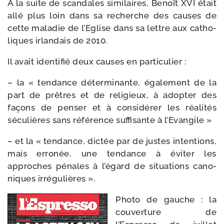
À la suite de scan­dales simi­laires, Benoît XVI était
allé plus loin dans sa recherche des causes de
cette mala­die de l’Eglise dans sa lettre aux catho­
liques irlan­dais de 2010.
Il avait iden­ti­fié deux causes en particulier :
– la « ten­dance déter­mi­nante, éga­le­ment de la
part de prêtres et de reli­gieux, à adop­ter des
façons de pen­ser et à consi­dé­rer les réa­li­tés
sécu­lières sans réfé­rence suf­fi­sante à l’Evangile »
– et la « ten­dance, dic­tée par de justes inten­tions,
mais erro­née, une ten­dance à évi­ter les
approches pénales à l’égard de situa­tions cano­
niques irrégulières ».
Photo de gauche : la
cou­ver­ture de