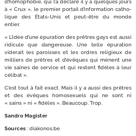
d’homophobie, qui l’a décla­ré il y a quelques jours
à « Crux », le pre­mier por­tail d’information catho­
lique des États-​Unis et peut-​être du monde
entier.
« L’idée d’une épu­ra­tion des prêtres gays est aus­si
ridi­cule que dan­ge­reuse. Une telle épu­ra­tion
vide­rait les paroisses et les ordres reli­gieux de
mil­liers de prêtres et d’évêques qui mènent une
vie saines de ser­vice et qui res­tent fidèles à leur
célibat ».
C’est tout à fait exact. Mais il y a aus­si des prêtres
et des évêques homo­sexuels qui ne sont ni
« sains » ni « fidèles ». Beaucoup. Trop.
Sandro Magister
Sources
: dia​ko​nos​.be