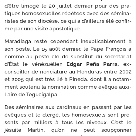
d’être limo­gé le 20 juillet der­nier pour des pra­
tiques homo­sexuelles répé­tées avec des sémi­na­
ristes de son dio­cèse, ce qui a d’ailleurs été confir­
mé par une visite apostolique.
Maradiaga reste cepen­dant inex­pli­ca­ble­ment à
son poste. Le 15 août der­nier, le Pape François a
nom­mé au poste clé de sub­sti­tut du secré­ta­riat
d’État le véné­zué­lien
Edgar Peña Parra
, ex-​
conseiller de non­cia­ture au Honduras entre 2002
et 2005 qui est très lié à Pineda, dont il a notam­
ment sou­te­nu la nomi­na­tion comme évêque auxi­
liaire de Tegucigalpa.
Des sémi­naires aux car­di­naux en pas­sant par les
évêques et le cler­gé, les homo­sexuels sont pré­
sents par mil­liers à tous les niveaux. C’est le
jésuite Martin, qu’on ne peut soup­çon­ner