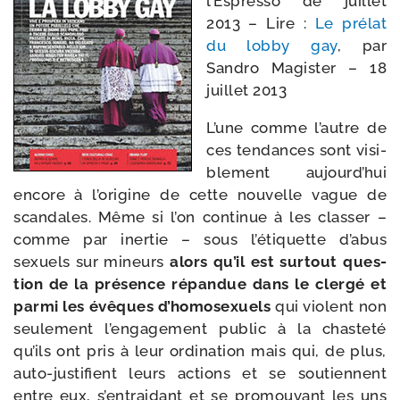
l’Espresso de juillet
2013 – Lire :
Le pré­lat
du lob­by gay
, par
Sandro Magister – 18
juillet 2013
L’une comme l’autre de
ces ten­dances sont visi­
ble­ment aujourd’hui
encore à l’origine de cette nou­velle vague de
scan­dales. Même si l’on conti­nue à les clas­ser –
comme par iner­tie – sous l’étiquette d’abus
sexuels sur mineurs
alors qu’il est sur­tout ques­
tion de la pré­sence répan­due dans le cler­gé et
par­mi les évêques d’homosexuels
qui violent non
seule­ment l’engagement public à la chas­te­té
qu’ils ont pris à leur ordi­na­tion mais qui, de plus,
auto-​justifient leurs actions et se sou­tiennent
entre eux, s’entraidant et se pro­mou­vant les uns