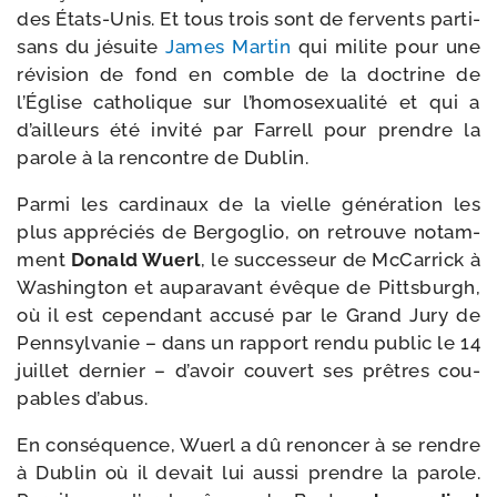
des États-​Unis. Et tous trois sont de fer­vents par­ti­
sans du jésuite
James Martin
qui milite pour une
révi­sion de fond en comble de la doc­trine de
l’Église catho­lique sur l’homosexualité et qui a
d’ailleurs été invi­té par Farrell pour prendre la
parole à la ren­contre de Dublin.
Parmi les car­di­naux de la vielle géné­ra­tion les
plus appré­ciés de Bergoglio, on retrouve notam­
ment
Donald Wuerl
, le suc­ces­seur de McCarrick à
Washington et aupa­ra­vant évêque de Pittsburgh,
où il est cepen­dant accu­sé par le Grand Jury de
Pennsylvanie – dans un rap­port ren­du public le 14
juillet der­nier – d’avoir cou­vert ses prêtres cou­
pables d’abus.
En consé­quence, Wuerl a dû renon­cer à se rendre
à Dublin où il devait lui aus­si prendre la parole.