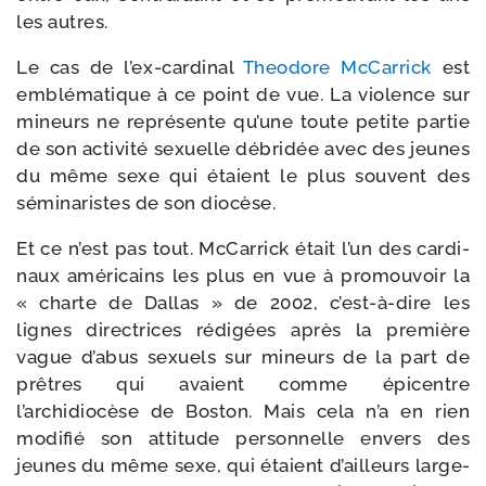
les autres.
Le cas de l’ex-cardinal
Theodore McCarrick
est
emblé­ma­tique à ce point de vue. La vio­lence sur
mineurs ne repré­sente qu’une toute petite par­tie
de son acti­vi­té sexuelle débri­dée avec des jeunes
du même sexe qui étaient le plus sou­vent des
sémi­na­ristes de son diocèse.
Et ce n’est pas tout. McCarrick était l’un des car­di­
naux amé­ri­cains les plus en vue à pro­mou­voir la
« charte de Dallas » de 2002, c’est-à-dire les
lignes direc­trices rédi­gées après la pre­mière
vague d’abus sexuels sur mineurs de la part de
prêtres qui avaient comme épi­centre
l’archidiocèse de Boston. Mais cela n’a en rien
modi­fié son atti­tude per­son­nelle envers des
jeunes du même sexe, qui étaient d’ailleurs lar­ge­