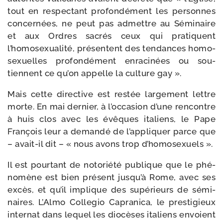
tout en res­pec­tant pro­fon­dé­ment les per­sonnes
concer­nées, ne peut pas admettre au Séminaire
et aux Ordres sacrés ceux qui pra­tiquent
l’homosexualité, pré­sentent des ten­dances homo­
sexuelles pro­fon­dé­ment enra­ci­nées ou sou­
tiennent ce qu’on appelle la culture gay ».
Mais cette direc­tive est res­tée lar­ge­ment lettre
morte. En mai der­nier, à l’occasion d’une ren­contre
à huis clos avec les évêques ita­liens, le Pape
François leur a deman­dé de l’appliquer parce que
– avait-​il dit – « nous avons trop d’homosexuels ».
Il est pour­tant de noto­rié­té publique que le phé­
no­mène est bien pré­sent jusqu’à Rome, avec ses
excès, et qu’il implique des supé­rieurs de sémi­
naires. L’Almo Collegio Capranica, le pres­ti­gieux
inter­nat dans lequel les dio­cèses ita­liens envoient