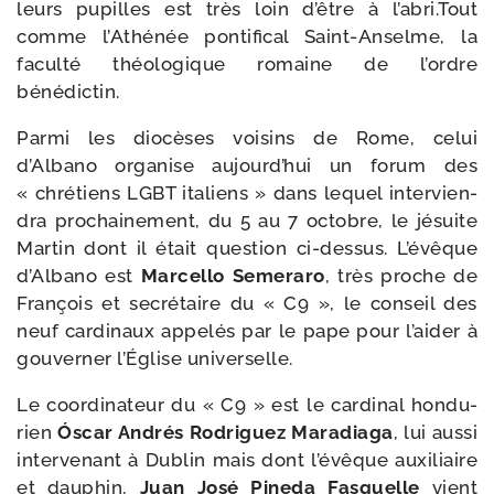
leurs pupilles est très loin d’être à l’abri.Tout
comme l’Athénée pon­ti­fi­cal Saint-​Anselme, la
facul­té théo­lo­gique romaine de l’ordre
bénédictin.
Parmi les dio­cèses voi­sins de Rome, celui
d’Albano orga­nise aujourd’hui un forum des
« chré­tiens LGBT ita­liens » dans lequel inter­vien­
dra pro­chai­ne­ment, du 5 au 7 octobre, le jésuite
Martin dont il était ques­tion ci-​dessus. L’évêque
d’Albano est
Marcello Semeraro
, très proche de
François et secré­taire du « C9 », le conseil des
neuf car­di­naux appe­lés par le pape pour l’aider à
gou­ver­ner l’Église universelle.
Le coor­di­na­teur du « C9 » est le car­di­nal hon­du­
rien
Óscar Andrés Rodriguez Maradiaga
, lui aus­si
inter­ve­nant à Dublin mais dont l’évêque auxi­liaire
et dau­phin,
Juan José Pineda Fasquelle
vient