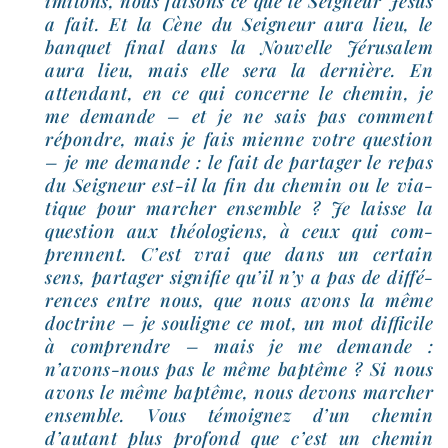
imi­tons, nous fai­sons ce que le Seigneur Jésus
a fait. Et la Cène du Seigneur aura lieu, le
ban­quet final dans la Nouvelle Jérusalem
aura lieu, mais elle sera la der­nière. En
atten­dant, en ce qui concerne le che­min, je
me demande – et je ne sais pas com­ment
répondre, mais je fais mienne votre ques­tion
– je me demande : le fait de par­ta­ger le repas
du Seigneur est-​il la fin du che­min ou le via­
tique pour mar­cher ensemble ? Je laisse la
ques­tion aux théo­lo­giens, à ceux qui com­
prennent. C’est vrai que dans un cer­tain
sens, par­ta­ger signi­fie qu’il n’y a pas de dif­fé­
rences entre nous, que nous avons la même
doc­trine – je sou­ligne ce mot, un mot dif­fi­cile
à com­prendre – mais je me demande :
n’avons-nous pas le même bap­tême ? Si nous
avons le même bap­tême, nous devons mar­cher
ensemble. Vous témoi­gnez d’un che­min
d’autant plus pro­fond que c’est un che­min