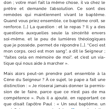
don ; votre mari fait la même chose, il va chez le
prêtre et demande l’absolution. Ce sont des
remèdes qui main­tiennent vivant le bap­tême.
Quand vous priez ensemble, ce bap­tême croît, se
ren­force. […] La ques­tion : et le repas ? Il y a des
ques­tions aux­quelles seule la sin­cé­ri­té envers
soi-​même, et le peu de lumières théo­lo­giques
que je pos­sède, per­met de répondre […]. “Ceci est
mon corps, ceci est mon sang”, a dit le Seigneur ;
“faites cela en mémoire de moi”, et c’est un via­
tique qui nous aide à marcher ».
Mais alors peut-​on prendre part ensemble à la
Cène du Seigneur ? À ce sujet, le pape a fait une
dis­tinc­tion : « Je n’oserai jamais don­ner la per­mis­
sion de le faire, parce que ce n’est pas de ma
com­pé­tence ». Puis il a ajou­té, en rap­por­tant ce
que disait l’apôtre Paul : « Un seul bap­tême, un