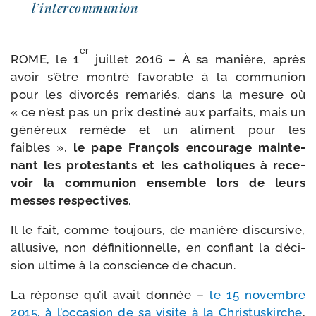
l’intercommunion
er
ROME, le 1
juillet 2016 – À sa manière, après
avoir s’être mon­tré favo­rable à la com­mu­nion
pour les divor­cés rema­riés, dans la mesure où
« ce n’est pas un prix des­ti­né aux par­faits, mais un
géné­reux remède et un ali­ment pour les
faibles »,
le pape François encou­rage main­te­
nant les pro­tes­tants et les catho­liques à rece­
voir la com­mu­nion ensemble lors de leurs
messes res­pec­tives
.
Il le fait, comme tou­jours, de manière dis­cur­sive,
allu­sive, non défi­ni­tion­nelle, en confiant la déci­
sion ultime à la conscience de chacun.
La réponse qu’il avait don­née –
le 15 novembre
2015, à l’occasion de sa visite à la Christuskirche
,