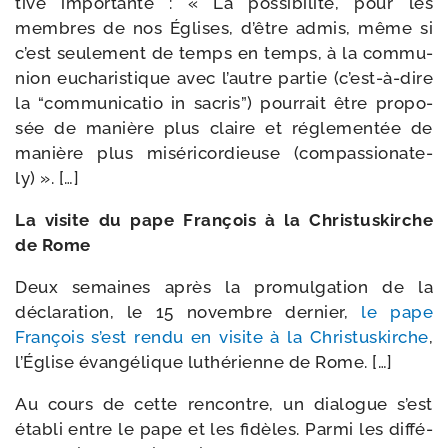
tive impor­tante : « La pos­si­bi­li­té, pour les
membres de nos Églises, d’être admis, même si
c’est seule­ment de temps en temps, à la com­mu­
nion eucha­ris­tique avec l’autre par­tie (c’est-à-dire
la “com­mu­ni­ca­tio in sacris”) pour­rait être pro­po­
sée de manière plus claire et régle­men­tée de
manière plus misé­ri­cor­dieuse (com­pas­sio­na­te­
ly) ». […]
La visite du pape François à la Christuskirche
de Rome
Deux semaines après la pro­mul­ga­tion de la
décla­ra­tion, le 15 novembre der­nier,
le pape
François s’est ren­du en visite à la Christuskirche
,
l’Église évan­gé­lique luthé­rienne de Rome. […]
Au cours de cette ren­contre, un dia­logue s’est
éta­bli entre le pape et les fidèles. Parmi les dif­fé­