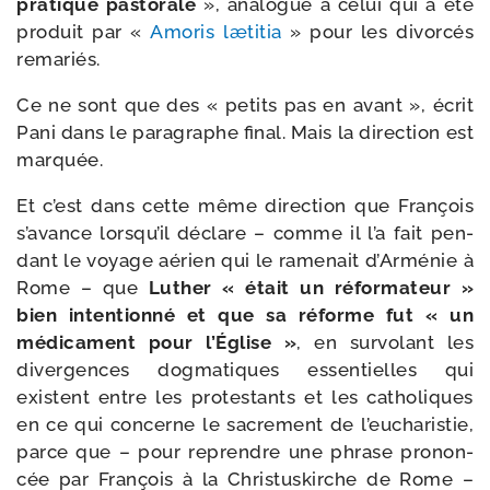
pra­tique pas­to­rale
», ana­logue à celui qui a été
pro­duit par «
Amoris læti­tia
» pour les divor­cés
remariés.
Ce ne sont que des « petits pas en avant », écrit
Pani dans le para­graphe final. Mais la direc­tion est
marquée.
Et c’est dans cette même direc­tion que François
s’avance lorsqu’il déclare – comme il l’a fait pen­
dant le voyage aérien qui le rame­nait d’Arménie à
Rome – que
Luther « était un réfor­ma­teur »
bien inten­tion­né et que sa réforme fut « un
médi­ca­ment pour l’Église »
, en sur­vo­lant les
diver­gences dog­ma­tiques essen­tielles qui
existent entre les pro­tes­tants et les catho­liques
en ce qui concerne le sacre­ment de l’eu­cha­ris­tie,
parce que – pour reprendre une phrase pro­non­
cée par François à la Christuskirche de Rome –