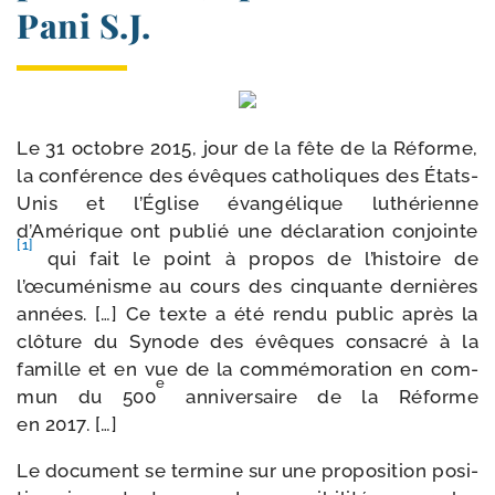
Pani S.J.
Le 31 octobre 2015, jour de la fête de la Réforme,
la confé­rence des évêques catho­liques des États-​
Unis et l’Église évan­gé­lique luthé­rienne
d’Amérique ont publié une décla­ra­tion conjointe
[1]
qui fait le point à pro­pos de l’histoire de
l’œcuménisme au cours des cin­quante der­nières
années. […] Ce texte a été ren­du public après la
clô­ture du Synode des évêques consa­cré à la
famille et en vue de la com­mé­mo­ra­tion en com­
e
mun du 500
anni­ver­saire de la Réforme
en 2017. […]
Le docu­ment se ter­mine sur une pro­po­si­tion posi­