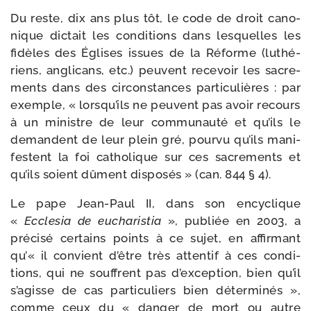
Du reste, dix ans plus tôt, le code de droit cano­
nique dic­tait les condi­tions dans les­quelles les
fidèles des Églises issues de la Réforme (luthé­
riens, angli­cans, etc.) peuvent rece­voir les sacre­
ments dans des cir­cons­tances par­ti­cu­lières : par
exemple, « lors­qu’ils ne peuvent pas avoir recours
à un ministre de leur com­mu­nau­té et qu’ils le
demandent de leur plein gré, pour­vu qu’ils mani­
festent la foi catho­lique sur ces sacre­ments et
qu’ils soient dûment dis­po­sés » (can. 844 § 4).
Le pape Jean-​Paul II, dans son ency­clique
«
Ecclesia de eucha­ris­tia
», publiée en 2003, a
pré­ci­sé cer­tains points à ce sujet, en affir­mant
qu’« il convient d’être très atten­tif à ces condi­
tions, qui ne souffrent pas d’ex­cep­tion, bien qu’il
s’a­gisse de cas par­ti­cu­liers bien déter­mi­nés »,
comme ceux du « dan­ger de mort ou autre