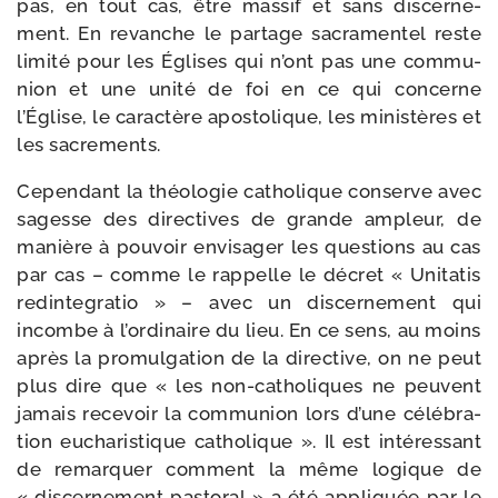
pas, en tout cas, être mas­sif et sans dis­cer­ne­
ment. En revanche le par­tage sacra­men­tel reste
limi­té pour les Églises qui n’ont pas une com­mu­
nion et une uni­té de foi en ce qui concerne
l’Église, le carac­tère apos­to­lique, les minis­tères et
les sacrements.
Cependant la théo­lo­gie catho­lique conserve avec
sagesse des direc­tives de grande ampleur, de
manière à pou­voir envi­sa­ger les ques­tions au cas
par cas – comme le rap­pelle le décret « Unitatis
redin­te­gra­tio » – avec un dis­cer­ne­ment qui
incombe à l’ordinaire du lieu. En ce sens, au moins
après la pro­mul­ga­tion de la direc­tive, on ne peut
plus dire que « les non-​catholiques ne peuvent
jamais rece­voir la com­mu­nion lors d’une célé­bra­
tion eucha­ris­tique catho­lique ». Il est inté­res­sant
de remar­quer com­ment la même logique de
« dis­cer­ne­ment pas­to­ral » a été appli­quée par le