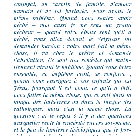
conju­gal, un che­min de famille, d’amour
humain et de foi par­ta­gée. Nous avons le
même bap­tême. Quand vous sen­tez avoir
péché – moi aus­si je me sens un grand
pécheur – quand votre époux sent qu’il a
péché, vous allez devant le Seigneur lui
deman­der par­don ; votre mari fait la même
chose, il va chez le prêtre et demande
l’absolution. Ce sont des remèdes qui main­
tiennent vivant le bap­tême. Quand vous priez
ensemble, ce bap­tême croît, se ren­force ;
quand vous ensei­gnez à vos enfants qui est
Jésus, pour­quoi Il est venu, ce qu’Il a fait,
vous faites la même chose, que ce soit dans la
langue des luthé­riens ou dans la langue des
catho­liques, mais c’est la même chose. La
ques­tion : et le repas ? Il y a des ques­tions
aux­quelles seule la sin­cé­ri­té envers soi-​même,
et le peu de lumières théo­lo­giques que je pos­