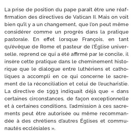
La prise de posi­tion du pape paraît être une réaf­
fir­ma­tion des direc­tives de Vatican II. Mais on voit
bien qu’il y a un chan­ge­ment, que l’on peut même
consi­dé­rer comme un pro­grès dans la pra­tique
pas­to­rale. En effet lorsque François, en tant
qu’évêque de Rome et pas­teur de l’Église uni­ver­
selle, reprend ce qui a été affir­mé par le concile, il
insère cette pra­tique dans le che­mi­ne­ment his­to­
rique que le dia­logue entre luthé­riens et catho­
liques a accom­pli en ce qui concerne le sacre­
ment de la récon­ci­lia­tion et celui de l’eucharistie.
La direc­tive de 1993 indi­quait déjà que « dans
cer­taines cir­cons­tances, de façon excep­tion­nelle
et à cer­taines condi­tions, l’ad­mis­sion à ces sacre­
ments peut être auto­ri­sée ou même recom­man­
dée à des chré­tiens d’autres Églises et com­mu­
nau­tés ecclésiales ».