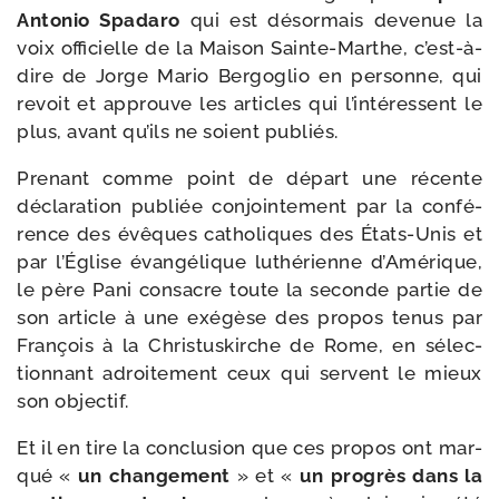
Antonio Spadaro
qui est désor­mais deve­nue la
voix offi­cielle de la Maison Sainte-​Marthe, c’est-à-
dire de Jorge Mario Bergoglio en per­sonne, qui
revoit et approuve les articles qui l’intéressent le
plus, avant qu’ils ne soient publiés.
Prenant comme point de départ une récente
décla­ra­tion publiée conjoin­te­ment par la confé­
rence des évêques catho­liques des États-​Unis et
par l’Église évan­gé­lique luthé­rienne d’Amérique,
le père Pani consacre toute la seconde par­tie de
son article à une exé­gèse des pro­pos tenus par
François à la Christuskirche de Rome, en sélec­
tion­nant adroi­te­ment ceux qui servent le mieux
son objectif.
Et il en tire la conclu­sion que ces pro­pos ont mar­
qué «
un chan­ge­ment
» et «
un pro­grès dans la