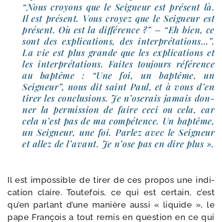
“Nous croyons que le Seigneur est pré­sent là.
Il est pré­sent. Vous croyez que le Seigneur est
pré­sent. Où est la dif­fé­rence ?” – “Eh bien, ce
sont des expli­ca­tions, des inter­pré­ta­tions…”.
La vie est plus grande que les expli­ca­tions et
les inter­pré­ta­tions. Faites tou­jours réfé­rence
au bap­tême : “Une foi, un bap­tême, un
Seigneur”, nous dit saint Paul, et à vous d’en
tirer les conclu­sions. Je n’oserais jamais don­
ner la per­mis­sion de faire ceci ou cela, car
cela n’est pas de ma com­pé­tence. Un bap­tême,
un Seigneur, une foi. Parlez avec le Seigneur
et allez de l’avant. Je n’ose pas en dire plus ».
Il est impos­sible de tirer de ces pro­pos une indi­
ca­tion claire. Toutefois, ce qui est cer­tain, c’est
qu’en par­lant d’une manière aus­si « liquide », le
pape François a tout remis en ques­tion en ce qui