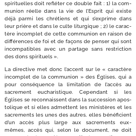
spi­ri­tuelles doit reflé­ter ce double fait : 1) la com­
mu­nion réelle dans la vie de l’Esprit qui existe
déjà par­mi les chré­tiens et qui s’ex­prime dans
leur prière et dans le culte litur­gique ; 2) le carac­
tère incom­plet de cette com­mu­nion en rai­son de
dif­fé­rences de foi et de façons de pen­ser qui sont
incom­pa­tibles avec un par­tage sans res­tric­tion
des dons spirituels ».
La direc­tive met donc l’accent sur le « carac­tère
incom­plet de la com­mu­nion » des Églises, qui a
pour consé­quence la limi­ta­tion de l’accès au
sacre­ment eucha­ris­tique. Cependant si les
Églises se recon­naissent dans la suc­ces­sion apos­
to­lique et si elles admettent les minis­tères et les
sacre­ments les unes des autres, elles béné­fi­cient
d’un accès plus large aux sacre­ments eux-​
mêmes, accès qui, selon le docu­ment, ne doit