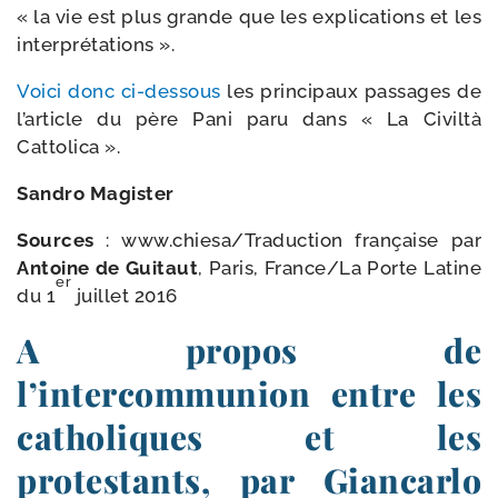
« la vie est plus grande que les expli­ca­tions et les
interprétations ».
Voici donc ci-​dessous
les prin­ci­paux pas­sages de
l’ar­ticle du père Pani paru dans « La Civiltà
Cattolica ».
Sandro Magister
Sources
: www.chiesa/Traduction fran­çaise par
Antoine de Guitaut
, Paris, France/​
La Porte Latine
er
du 1
juillet 2016
A propos de
l’intercommunion entre les
catholiques et les
protestants, par Giancarlo