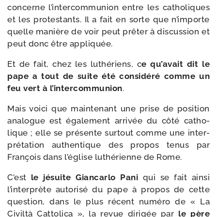
concerne l’in­ter­com­mu­nion entre les catho­liques
et les pro­tes­tants. Il a fait en sorte que n’importe
quelle manière de voir peut prê­ter à dis­cus­sion et
peut donc être appliquée.
Et de fait, chez les luthé­riens, c
e qu’avait dit le
pape a tout de suite été consi­dé­ré comme un
feu vert à l’in­ter­com­mu­nion
.
Mais voi­ci que main­te­nant une prise de posi­tion
ana­logue est éga­le­ment arri­vée du côté catho­
lique ; elle se pré­sente sur­tout comme une inter­
pré­ta­tion authen­tique des pro­pos tenus par
François dans l’église luthé­rienne de Rome.
C’est
le jésuite Giancarlo Pani
qui se fait ain­si
l’interprète auto­ri­sé du pape à pro­pos de cette
ques­tion, dans le plus récent numé­ro de « La
Civiltà Cattolica », la revue diri­gée par
le père