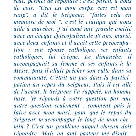
sède, per­met de répondre : c’est pareil, à vous
de voir. “Ceci est mon corps, ceci est mon
sang”, a dit le Seigneur, “faites cela en
mémoire de moi “, c’est le via­tique qui nous
aide à mar­cher. J’ai noué une grande ami­tié
avec un évêque épis­co­pa­lien de 48 ans, marié,
avec deux enfants et il avait cette pré­oc­cu­pa­
tion : son épouse catho­lique, ses enfants
catho­liques, lui évêque. Le dimanche, il
accom­pa­gnait sa femme et ses enfants à la
Messe, puis il allait prê­cher son culte dans sa
com­mu­nau­té. C’était un pas dans la par­ti­ci­
pa­tion au repas du Seigneur. Puis il est allé
de l’avant, le Seigneur l’a rap­pe­lé, un homme
juste. Je réponds à votre ques­tion par une
autre ques­tion seule­ment : com­ment puis-​je
faire avec mon mari, pour que le repas du
Seigneur m’accompagne le long de mon che­
min ? C’est un pro­blème auquel cha­cun doit
répondre. Mais un ami pas­teur me disait :