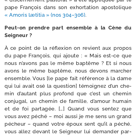
pape François dans son exhor­ta­tion apos­to­lique
« Amoris læti­tia » (nos 304–306)
.
Peut-​on prendre part ensemble à la Cène du
Seigneur ?
À ce point de la réflexion on revient aux pro­pos
du pape François, qui ajoute : « Mais est-​ce que
nous n’avons pas le même bap­tême ? Et si nous
avons le même bap­tême, nous devons mar­cher
ensemble. Vous [le pape fait réfé­rence à la dame
qui lui avait osé la ques­tion] témoi­gnez d’un che­
min d’autant plus pro­fond que c’est un che­min
conju­gal, un che­min de famille, d’amour humain
et de foi par­ta­gée. […] Quand vous sen­tez que
vous avez péché – moi aus­si je me sens un grand
pécheur – quand votre époux sent qu’il a péché,
vous allez devant le Seigneur lui deman­der par­