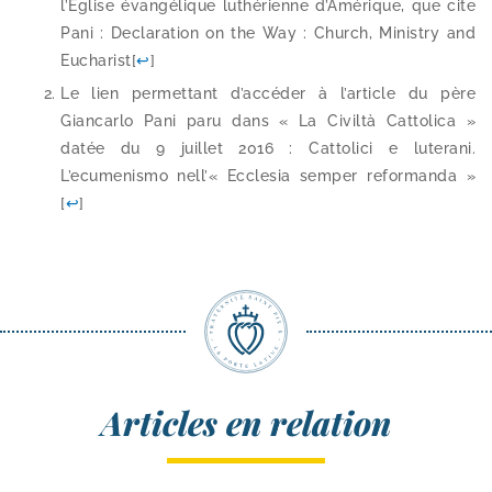
l’Église évan­gé­lique luthé­rienne d’Amérique, que cite
Pani : Declaration on the Way : Church, Ministry and
Eucharist
[
↩
]
Le lien per­met­tant d’accéder à l’article du père
Giancarlo Pani paru dans « La Civiltà Cattolica »
datée du 9 juillet 2016 : Cattolici e lute­ra­ni.
L’ecumenismo nell’« Ecclesia sem­per refor­man­da »
[
↩
]
Articles en relation