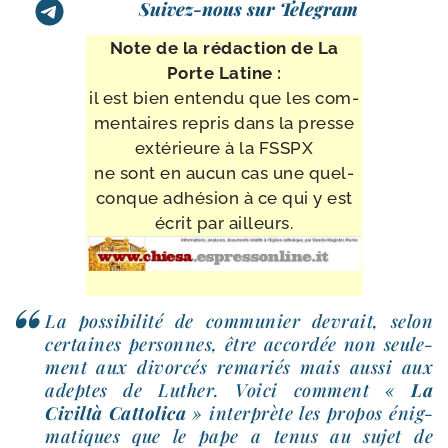
Suivez-nous sur Telegram
Note de la rédac­tion de La
Porte Latine :
il est bien enten­du que les com­
men­taires repris dans la presse
exté­rieure à la FSSPX
ne sont en aucun cas une quel­
conque adhé­sion à ce qui y est
écrit par ailleurs.
La pos­si­bi­li­té de com­mu­nier devrait, selon
cer­taines per­sonnes, être accor­dée non seule­
ment aux divor­cés rema­riés mais aus­si aux
adeptes de Luther. Voici com­ment «
La
Civiltà Cattolica
» inter­prète les pro­pos énig­
ma­tiques que le pape a tenus au sujet de