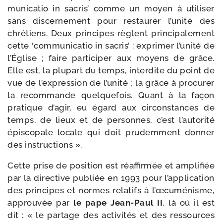
mu­ni­ca­tio in sacris’ comme un moyen à uti­li­ser
sans dis­cer­ne­ment pour res­tau­rer l’unité des
chré­tiens. Deux prin­cipes règlent prin­ci­pa­le­ment
cette ‘com­mu­ni­ca­tio in sacris’ : expri­mer l’unité de
l’Église ; faire par­ti­ci­per aux moyens de grâce.
Elle est, la plu­part du temps, inter­dite du point de
vue de l’expression de l’unité ; la grâce à pro­cu­rer
la recom­mande quel­que­fois. Quant à la façon
pra­tique d’agir, eu égard aux cir­cons­tances de
temps, de lieux et de per­sonnes, c’est l’autorité
épis­co­pale locale qui doit pru­dem­ment don­ner
des instructions ».
Cette prise de posi­tion est réaf­fir­mée et ampli­fiée
par la direc­tive publiée en 1993 pour l’application
des prin­cipes et normes rela­tifs à l’œcuménisme,
approu­vée par
le pape Jean-​Paul II
, là où il est
dit : « le par­tage des acti­vi­tés et des res­sources