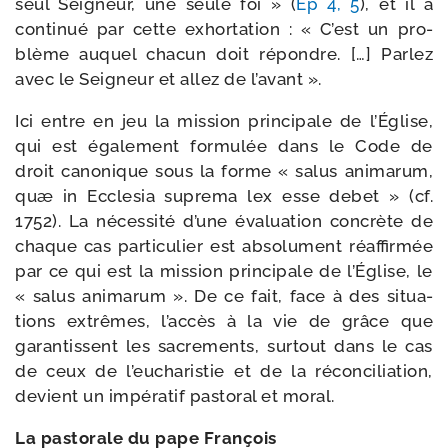
seul Seigneur, une seule foi » (
Ep 4, 5
), et il a
conti­nué par cette exhor­ta­tion : « C’est un pro­
blème auquel cha­cun doit répondre. […] Parlez
avec le Seigneur et allez de l’avant ».
Ici entre en jeu la mis­sion prin­ci­pale de l’Église,
qui est éga­le­ment for­mu­lée dans le Code de
droit cano­nique sous la forme « salus ani­ma­rum,
quæ in Ecclesia supre­ma lex esse debet » (cf.
1752). La néces­si­té d’une éva­lua­tion concrète de
chaque cas par­ti­cu­lier est abso­lu­ment réaf­fir­mée
par ce qui est la mis­sion prin­ci­pale de l’Église, le
« salus ani­ma­rum ». De ce fait, face à des situa­
tions extrêmes, l’accès à la vie de grâce que
garan­tissent les sacre­ments, sur­tout dans le cas
de ceux de l’eucharistie et de la récon­ci­lia­tion,
devient un impé­ra­tif pas­to­ral et moral.
La pas­to­rale du pape François