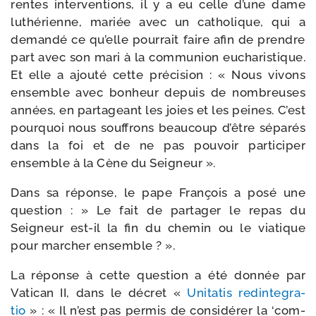
rentes inter­ven­tions, il y a eu celle d’une dame
luthé­rienne, mariée avec un catho­lique, qui a
deman­dé ce qu’elle pour­rait faire afin de prendre
part avec son mari à la com­mu­nion eucha­ris­tique.
Et elle a ajou­té cette pré­ci­sion : « Nous vivons
ensemble avec bon­heur depuis de nom­breuses
années, en par­ta­geant les joies et les peines. C’est
pour­quoi nous souf­frons beau­coup d’être sépa­rés
dans la foi et de ne pas pou­voir par­ti­ci­per
ensemble à la Cène du Seigneur ».
Dans sa réponse, le pape François a posé une
ques­tion : » Le fait de par­ta­ger le repas du
Seigneur est-​il la fin du che­min ou le via­tique
pour mar­cher ensemble ? ».
La réponse à cette ques­tion a été don­née par
Vatican II, dans le décret «
Unitatis redin­te­gra­
tio
» : « Il n’est pas per­mis de consi­dé­rer la ‘com­