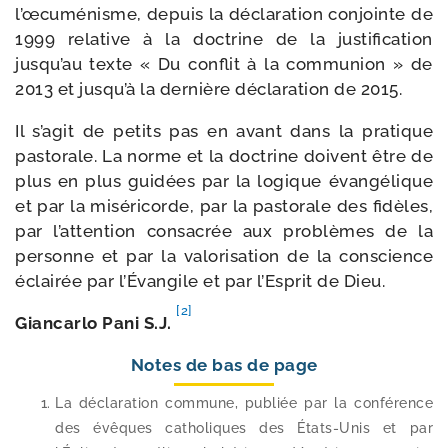
l’œcuménisme, depuis la décla­ra­tion conjointe de
1999 rela­tive à la doc­trine de la jus­ti­fi­ca­tion
jusqu’au texte « Du conflit à la com­mu­nion » de
2013 et jusqu’à la der­nière décla­ra­tion de 2015.
Il s’agit de petits pas en avant dans la pra­tique
pas­to­rale. La norme et la doc­trine doivent être de
plus en plus gui­dées par la logique évan­gé­lique
et par la misé­ri­corde, par la pas­to­rale des fidèles,
par l’attention consa­crée aux pro­blèmes de la
per­sonne et par la valo­ri­sa­tion de la conscience
éclai­rée par l’Évangile et par l’Esprit de Dieu.
[2]
Giancarlo Pani S.J.
Notes de bas de page
La décla­ra­tion com­mune, publiée par la confé­rence
des évêques catho­liques des États-​Unis et par