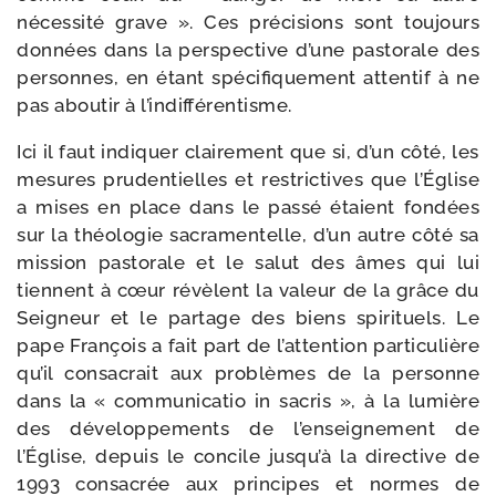
néces­si­té grave ». Ces pré­ci­sions sont tou­jours
don­nées dans la pers­pec­tive d’une pas­to­rale des
per­sonnes, en étant spé­ci­fi­que­ment atten­tif à ne
pas abou­tir à l’indifférentisme.
Ici il faut indi­quer clai­re­ment que si, d’un côté, les
mesures pru­den­tielles et res­tric­tives que l’Église
a mises en place dans le pas­sé étaient fon­dées
sur la théo­lo­gie sacra­men­telle, d’un autre côté sa
mis­sion pas­to­rale et le salut des âmes qui lui
tiennent à cœur révèlent la valeur de la grâce du
Seigneur et le par­tage des biens spi­ri­tuels. Le
pape François a fait part de l’attention par­ti­cu­lière
qu’il consa­crait aux pro­blèmes de la per­sonne
dans la « com­mu­ni­ca­tio in sacris », à la lumière
des déve­lop­pe­ments de l’enseignement de
l’Église, depuis le concile jusqu’à la direc­tive de
1993 consa­crée aux prin­cipes et normes de