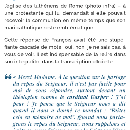
l’église des luthé­riens de Rome (pho­to infra) – à
une pro­tes­tante qui lui deman­dait si elle pou­vait
rece­voir la com­mu­nion en même temps que son
mari catho­lique reste emblématique.
Cette réponse de François avait été une stu­pé­
fiante cas­cade de mots : oui, non, je ne sais pas, à
vous de voir. Il est indis­pen­sable de la relire dans
son inté­gra­li­té, dans la trans­crip­tion officielle :
« Merci Madame. À la ques­tion sur le par­tage
du repas du Seigneur, il n’est pas facile pour
moi de vous répondre, sur­tout devant un
théo­lo­gien comme
le car­di­nal Kasper
! J’ai
peur ! Je pense que le Seigneur nous a dit
quand il nous a don­né ce man­dat : “Faites
cela en mémoire de moi”. Quand nous par­ta­
geons le repas du Seigneur, nous rap­pe­lons et