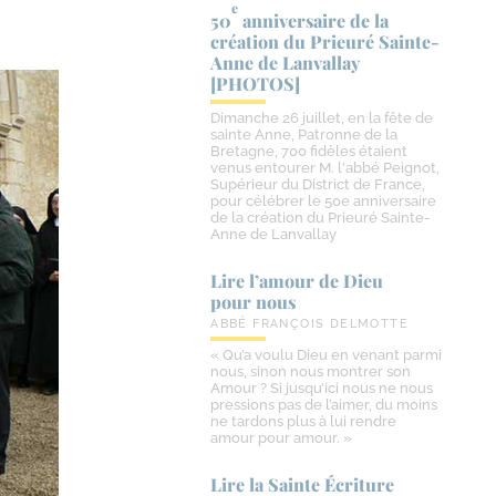
e
50
anniversaire de la
création du Prieuré Sainte-​
Anne de Lanvallay
[PHOTOS]
Dimanche 26 juillet, en la fête de
sainte Anne, Patronne de la
Bretagne, 700 fidèles étaient
venus entourer M. l'abbé Peignot,
Supérieur du District de France,
pour célébrer le 50e anniversaire
de la création du Prieuré Sainte-
Anne de Lanvallay
Lire l’amour de Dieu
pour nous
ABBÉ FRANÇOIS DELMOTTE
« Qu’a voulu Dieu en venant parmi
nous, sinon nous montrer son
Amour ? Si jusqu’ici nous ne nous
pressions pas de l’aimer, du moins
ne tardons plus à lui rendre
amour pour amour. »
Lire la Sainte Écriture