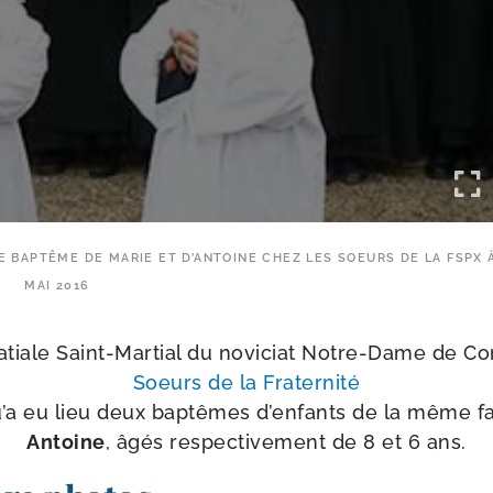
E BAPTÊME DE MARIE ET D’ANTOINE CHEZ LES SOEURS DE LA FSPX À
MAI 2016
ba­tiale Saint-​Martial du novi­ciat Notre-​Dame de
Soeurs de la Fraternité
u’a eu lieu deux bap­têmes d’en­fants de la même f
Antoine
, âgés res­pec­ti­ve­ment de 8 et 6 ans.