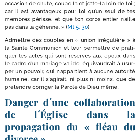
occa­sion de chute, coupe la et jette-​la loin de toi ;
car il est avan­ta­geux pour toi qu’un seul de tes
membres périsse, et que ton corps entier n’aille
pas dans la géhenne. » (
Mt 5, 30
)
Admettre des couples en « union irré­gu­lière » à
la Sainte Communion et leur per­mettre de pra­ti­
quer les actes qui sont réser­vés aux époux dans
le cadre d’un mariage valide, équi­vau­drait à usur­
per un pou­voir, qui n’appartient à aucune auto­ri­té
humaine, car il s´agirait, ni plus ni moins, que de
pré­tendre cor­ri­ger la Parole de Dieu même.
Danger d´une collaboration
de l´Église dans la
propagation du « fléau du
divorce »