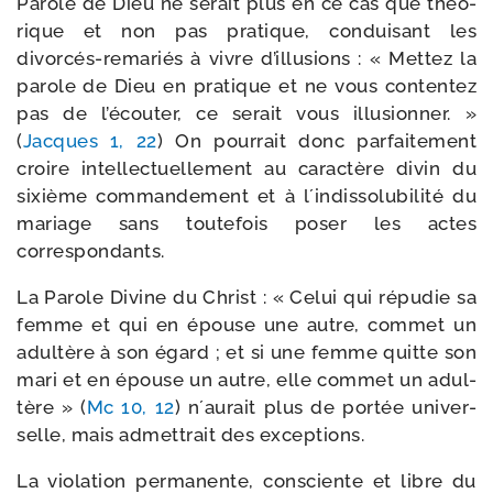
Parole de Dieu ne serait plus en ce cas que théo­
rique et non pas pra­tique, condui­sant les
divorcés-​remariés à vivre d’illusions : « Mettez la
parole de Dieu en pra­tique et ne vous conten­tez
pas de l’écouter, ce serait vous illu­sion­ner. »
(
Jacques 1, 22
) On pour­rait donc par­fai­te­ment
croire intel­lec­tuel­le­ment au carac­tère divin du
sixième com­man­de­ment et à l´indissolubilité du
mariage sans tou­te­fois poser les actes
correspondants.
La Parole Divine du Christ : « Celui qui répu­die sa
femme et qui en épouse une autre, com­met un
adul­tère à son égard ; et si une femme quitte son
mari et en épouse un autre, elle com­met un adul­
tère » (
Mc 10, 12
) n´aurait plus de por­tée uni­ver­
selle, mais admet­trait des exceptions.
La vio­la­tion per­ma­nente, consciente et libre du