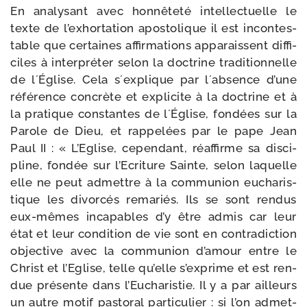
En ana­ly­sant avec hon­nê­te­té intel­lec­tuelle le
texte de l’exhortation apos­to­lique il est incon­tes­
table que cer­taines affir­ma­tions appa­raissent dif­fi­
ciles à inter­pré­ter selon la doc­trine tra­di­tion­nelle
de l´Église. Cela s´explique par l´absence d’une
réfé­rence concrète et expli­cite à la doc­trine et à
la pra­tique constantes de l´Église, fon­dées sur la
Parole de Dieu, et rap­pe­lées par le pape Jean
Paul II : « L’Eglise, cepen­dant, réaf­firme sa dis­ci­
pline, fon­dée sur l’Ecriture Sainte, selon laquelle
elle ne peut admettre à la com­mu­nion eucha­ris­
tique les divor­cés rema­riés. Ils se sont ren­dus
eux-​mêmes inca­pables d’y être admis car leur
état et leur condi­tion de vie sont en contra­dic­tion
objec­tive avec la com­mu­nion d’a­mour entre le
Christ et l’Eglise, telle qu’elle s’ex­prime et est ren­
due pré­sente dans l’Eucharistie. Il y a par ailleurs
un autre motif pas­to­ral par­ti­cu­lier : si l’on admet­