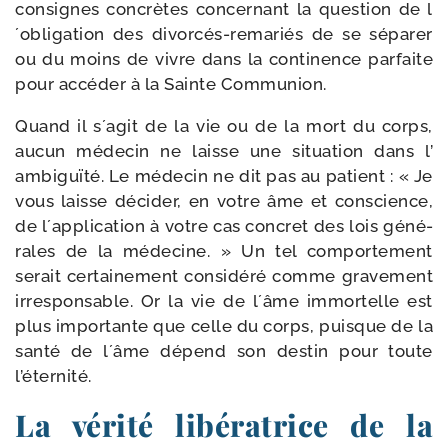
consignes concrètes concer­nant la ques­tion de l
´obligation des divorcés-​remariés de se sépa­rer
ou du moins de vivre dans la conti­nence par­faite
pour accé­der à la Sainte Communion.
Quand il s´agit de la vie ou de la mort du corps,
aucun méde­cin ne laisse une situa­tion dans l’
ambi­guï­té. Le méde­cin ne dit pas au patient : « Je
vous laisse déci­der, en votre âme et conscience,
de l´application à votre cas concret des lois géné­
rales de la méde­cine. » Un tel com­por­te­ment
serait cer­tai­ne­ment consi­dé­ré comme gra­ve­ment
irres­pon­sable. Or la vie de l´âme immor­telle est
plus impor­tante que celle du corps, puisque de la
san­té de l´âme dépend son des­tin pour toute
l’éternité.
La vérité libératrice de la