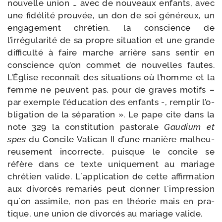
nou­velle union … avec de nou­veaux enfants, avec
une fidé­li­té prou­vée, un don de soi géné­reux, un
enga­ge­ment chré­tien, la conscience de
l’irrégularité de sa propre situa­tion et une grande
dif­fi­cul­té à faire marche arrière sans sen­tir en
conscience qu’on com­met de nou­velles fautes.
L’Église recon­naît des situa­tions où l’homme et la
femme ne peuvent pas, pour de graves motifs –
par exemple l’é­du­ca­tion des enfants -, rem­plir l’o­
bli­ga­tion de la sépa­ra­tion ». Le pape cite dans la
note 329 la consti­tu­tion pas­to­rale
Gaudium et
spes
du Concile Vatican II d’une manière mal­heu­
reu­se­ment incor­recte, puisque le concile se
réfère dans ce texte uni­que­ment au mariage
chré­tien valide. L´application de cette affir­ma­tion
aux divor­cés rema­riés peut don­ner l´impression
qu´on assi­mile, non pas en théo­rie mais en pra­
tique, une union de divor­cés au mariage valide.