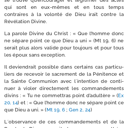
se trouve qu’encourager et légi­ti­mer des actes
qui sont en eux-​mêmes et en tous temps
contraires à la volon­té de Dieu irait contre la
Révélation Divine.
La parole Divine du Christ : « Que l’homme donc
ne sépare point ce que Dieu a uni » (Mt 19, 6) ne
serait plus alors valide pour tou­jours et pour tous
les époux sans exception.
Il devien­drait pos­sible dans cer­tains cas par­ti­cu­
liers de rece­voir le sacre­ment de la Pénitence et
la Sainte Communion avec l´intention de conti­
nuer à vio­ler direc­te­ment les com­man­de­ments
divins : « Tu ne com­met­tras point d’a­dul­tère » (
Ex
20, 14
) et : « Que l’homme donc ne sépare point ce
que Dieu a uni. » (
Mt 19, 6
;
Gen 2, 24
)
L´observance de ces com­man­de­ments et de la