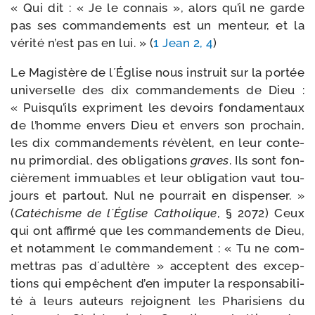
« Qui dit : « Je le connais », alors qu’il ne garde
pas ses com­man­de­ments est un men­teur, et la
véri­té n’est pas en lui. » (
1 Jean 2, 4
)
Le Magistère de l´Église nous ins­truit sur la por­tée
uni­ver­selle des dix com­man­de­ments de Dieu :
« Puisqu’ils expriment les devoirs fon­da­men­taux
de l’homme envers Dieu et envers son pro­chain,
les dix com­man­de­ments révèlent, en leur conte­
nu pri­mor­dial, des obli­ga­tions
graves
. Ils sont fon­
ciè­re­ment immuables et leur obli­ga­tion vaut tou­
jours et par­tout. Nul ne pour­rait en dis­pen­ser. »
(
Catéchisme de l´Église Catholique
, § 2072) Ceux
qui ont affir­mé que les com­man­de­ments de Dieu,
et notam­ment le com­man­de­ment : « Tu ne com­
met­tras pas d´adultère » acceptent des excep­
tions qui empêchent d’en impu­ter la res­pon­sa­bi­li­
té à leurs auteurs rejoignent les Pharisiens du