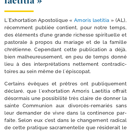
laetitia »
L´Exhortation Apostolique «
Amoris lae­ti­tia
» (AL),
récem­ment publiée contient, pour notre temps,
des élé­ments d’une grande richesse spi­ri­tuelle et
pas­to­rale à pro­pos du mariage et de la famille
chré­tienne. Cependant cette publi­ca­tion a déjà,
bien mal­heu­reu­se­ment, en peu de temps don­né
lieu à des inter­pré­ta­tions net­te­ment contra­dic­
toires au sein même de l´épiscopat.
Certains évêques et prêtres ont publi­que­ment
décla­ré, que l´exhortation Amoris Laetitia offrait
désor­mais une pos­si­bi­li­té très claire de don­ner la
sainte Communion aux divorcés-​remariés sans
leur deman­der de vivre dans la conti­nence par­
faite. Selon eux c’est dans le chan­ge­ment radi­cal
de cette pra­tique sacra­men­telle que rési­de­rait le