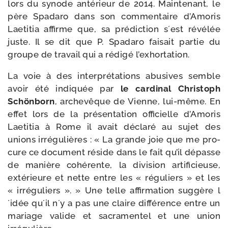
lors du synode anté­rieur de 2014. Maintenant, le
père Spadaro dans son com­men­taire d’Amoris
Laetitia affirme que, sa pré­dic­tion s´est révé­lée
juste. Il se dit que P. Spadaro fai­sait par­tie du
groupe de tra­vail qui a rédi­gé l’exhortation.
La voie à des inter­pré­ta­tions abu­sives semble
avoir été indi­quée par
le car­di­nal Christoph
Schönborn
, arche­vêque de Vienne, lui-​même. En
effet lors de la pré­sen­ta­tion offi­cielle d’Amoris
Laetitia à Rome il avait décla­ré au sujet des
unions irré­gu­lières : « La grande joie que me pro­
cure ce docu­ment réside dans le fait qu’il dépasse
de manière cohé­rente, la divi­sion arti­fi­cieuse,
exté­rieure et nette entre les « régu­liers » et les
« irré­gu­liers ». » Une telle affir­ma­tion sug­gère l
´idée qu´il n´y a pas une claire dif­fé­rence entre un
mariage valide et sacra­men­tel et une union