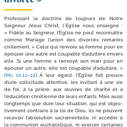
Professant la doc­trine de tou­jours de Notre
Seigneur Jésus Christ, l´Église nous enseigne :
« Fidèle au Seigneur, l’Église ne peut recon­naître
comme Mariage l’union des divor­cés rema­riés
civi­le­ment. « Celui qui ren­voie sa femme pour en
épou­ser une autre est cou­pable d’adultère envers
elle. Si une femme a ren­voyé son mari pour en
épou­ser un autre, elle est cou­pable d’adultère. »
(
Mc 10,11–12
) À leur égard, l’Église fait preuve
d’une sol­li­ci­tude atten­tive, les invi­tant à une vie
de foi, à la prière, aux œuvres de cha­ri­té et à
l’éducation chré­tienne de leurs enfants. Mais aus­si
long­temps que dure leur situa­tion, qui est objec­
ti­ve­ment contraire à la loi de Dieu, ils ne peuvent
rece­voir l’absolution sacra­men­telle, ni accé­der à
la com­mu­nion eucha­ris­tique, ni exer­cer cer­taines