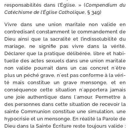
res­pon­sa­bi­li­tés dans l’Église. » (
Compendium du
Catéchisme de l’Église Catholique
, § 349)
Vivre dans une union mari­tale non valide en
contre­di­sant constam­ment le com­man­de­ment de
Dieu ain­si que la sacra­li­té et l’indissolubilité du
mariage, ne signi­fie pas vivre dans la véri­té.
Déclarer que la pra­tique déli­bé­rée, libre et habi­
tuelle des actes sexuels dans une union mari­tale
non valide pour­rait dans un cas concret n´être
plus un péché grave, n´est pas conforme à la véri­
té mais consti­tue un grave men­songe, et en
consé­quence cette situa­tion n´apportera jamais
une joie authen­tique dans l´amour. Permettre à
des per­sonnes dans cette situa­tion de rece­voir la
sainte Communion consti­tue une simu­la­tion, une
hypo­cri­sie et un men­songe. En réa­li­té la Parole de
Dieu dans la Sainte Écriture reste tou­jours valide :