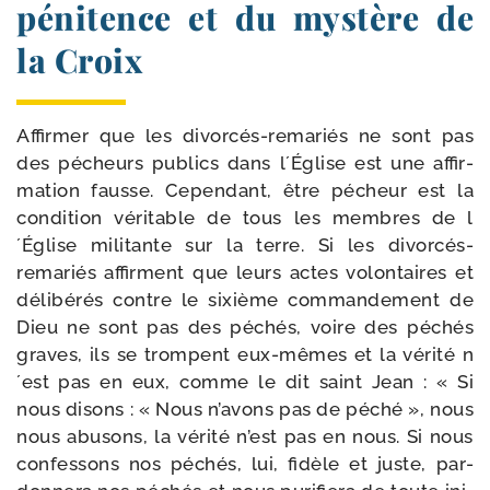
pénitence et du mystère de
la Croix
Affirmer que les divorcés-​remariés ne sont pas
des pécheurs publics dans l´Église est une affir­
ma­tion fausse. Cependant, être pécheur est la
condi­tion véri­table de tous les membres de l
´Église mili­tante sur la terre. Si les divorcés-​
remariés affirment que leurs actes volon­taires et
déli­bé­rés contre le sixième com­man­de­ment de
Dieu ne sont pas des péchés, voire des péchés
graves, ils se trompent eux-​mêmes et la véri­té n
´est pas en eux, comme le dit saint Jean : « Si
nous disons : « Nous n’a­vons pas de péché », nous
nous abu­sons, la véri­té n’est pas en nous. Si nous
confes­sons nos péchés, lui, fidèle et juste, par­