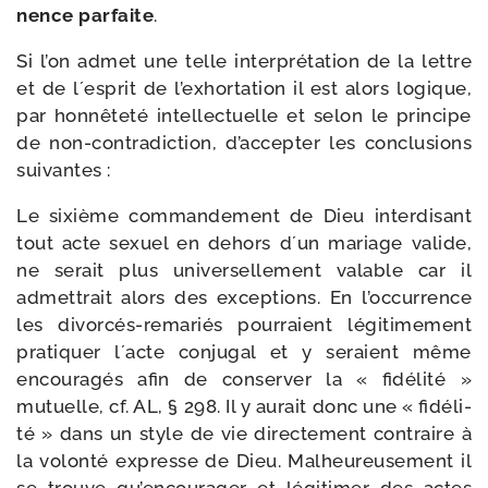
nence par­faite
.
Si l’on admet une telle inter­pré­ta­tion de la lettre
et de l´esprit de l’exhortation il est alors logique,
par hon­nê­te­té intel­lec­tuelle et selon le prin­cipe
de non-​contradiction, d’accepter les conclu­sions
suivantes :
Le sixième com­man­de­ment de Dieu inter­di­sant
tout acte sexuel en dehors d´un mariage valide,
ne serait plus uni­ver­sel­le­ment valable car il
admet­trait alors des excep­tions. En l’occurrence
les divorcés-​remariés pour­raient légi­ti­me­ment
pra­ti­quer l´acte conju­gal et y seraient même
encou­ra­gés afin de conser­ver la « fidé­li­té »
mutuelle, cf. AL, § 298. Il y aurait donc une « fidé­li­
té » dans un style de vie direc­te­ment contraire à
la volon­té expresse de Dieu. Malheureusement il