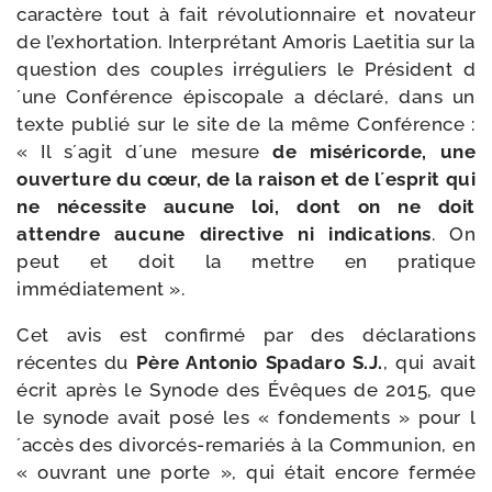
carac­tère tout à fait révo­lu­tion­naire et nova­teur
de l’exhortation. Interprétant Amoris Laetitia sur la
ques­tion des couples irré­gu­liers le Président d
´une Conférence épis­co­pale a décla­ré, dans un
texte publié sur le site de la même Conférence :
« Il s´agit d´une mesure
de misé­ri­corde, une
ouver­ture du cœur, de la rai­son et de l´esprit qui
ne néces­site aucune loi, dont on ne doit
attendre aucune direc­tive ni indi­ca­tions
. On
peut et doit la mettre en pra­tique
immédiatement ».
Cet avis est confir­mé par des décla­ra­tions
récentes du
Père Antonio Spadaro S.J.
, qui avait
écrit après le Synode des Évêques de 2015, que
le synode avait posé les « fon­de­ments » pour l
´accès des divorcés-​remariés à la Communion, en
« ouvrant une porte », qui était encore fer­mée