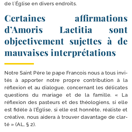
de l´Église en divers endroits.
Certaines affirmations
d’Amoris Laetitia sont
objectivement sujettes à de
mauvaises interprétations
Notre Saint Père le pape Francois nous a tous invi­
tés à appor­ter notre propre contri­bu­tion à la
réflexion et au dia­logue, concer­nant les déli­cates
ques­tions du mariage et de la famille. « La
réflexion des pas­teurs et des théo­lo­giens, si elle
est fidèle à l’Église, si elle est hon­nête, réa­liste et
créa­tive, nous aide­ra à trou­ver davan­tage de clar­
té » (AL, § 2).