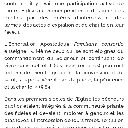
contraire, il y avait une par­ti­ci­pa­tion active de
toute l´Église au che­min péni­ten­tiel des pécheurs
publics par des prières d´intercession, des
larmes, des actes d´expiation et de cha­ri­té en leur
faveur.
L´Exhortation Apostolique
Familiaris consor­tio
enseigne : « Même ceux qui se sont éloi­gnés du
com­man­de­ment du Seigneur et conti­nuent de
vivre dans cet état (divor­cés rema­riés) pour­ront
obte­nir de Dieu la grâce de la conver­sion et du
salut, s’ils per­sé­vèrent dans la prière, la péni­tence
et la cha­ri­té. » (§ 84)
Dans les pre­miers siècles de l’Eglise les pécheurs
publics étaient inté­grés à la com­mu­nau­té priante
des fidèles et devaient implo­rer, à genoux et les
bras levés, l´intercession de leurs frères. Tertullien
nous donne ce témoi­gnage émou­vant : « Le corps