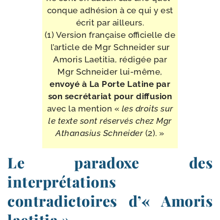
conque adhé­sion à ce qui y est
écrit par ailleurs.
(1) Version fran­çaise offi­cielle de
l’ar­ticle de Mgr Schneider sur
Amoris Laetitia, rédi­gée par
Mgr Schneider lui-​même,
envoyé à La Porte Latine par
son secré­ta­riat pour diffusion
avec la men­tion «
les droits sur
le texte sont réser­vés chez Mgr
Athanasius Schneider
(2). »
Le paradoxe des
interprétations
contradictoires d’« Amoris