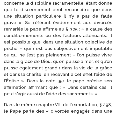
concerne la dis­ci­pline sacra­men­telle, étant don­né
que le dis­cer­ne­ment peut recon­naître que dans
une situa­tion par­ti­cu­lière il n’y a pas de faute
grave ». Se réfé­rant évi­dem­ment aux divor­cés
rema­riés le pape affirme au § 305 : « à cause des
condi­tion­ne­ments ou des fac­teurs atté­nuants, il
est pos­sible que, dans une situa­tion objec­tive de
péché – qui n’est pas sub­jec­ti­ve­ment impu­table
ou qui ne l’est pas plei­ne­ment – l’on puisse vivre
dans la grâce de Dieu, qu’on puisse aimer, et qu’on
puisse éga­le­ment gran­dir dans la vie de la grâce
et dans la cha­ri­té, en rece­vant à cet effet l’aide de
l’Église ». Dans la note 351 le pape pré­cise son
affir­ma­tion affir­mant que : « Dans cer­tains cas, il
peut s’agir aus­si de l’aide des sacrements. »
Dans le même cha­pitre VIII de l´exhortation, § 298,
le Pape parle des « divor­cés enga­gés dans une