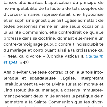
tances atté­nuantes. L´application du prin­cipe de
non-​imputabilité de la faute à de tels couples de
divorcés-​remariés repré­sen­te­rait une hypo­cri­sie
et un sophisme gnos­tique. Si l´Église admet­tait de
telles per­sonnes même en une seule occa­sion à
la Sainte Communion, elle contre­di­rait ce qu´elle
pro­fesse dans sa doc­trine, don­nant elle-​même un
contre-​témoignage public contre l´indissolubilité
du mariage et contri­buant ain­si à la crois­sance du
« fléau du divorce » (Concile Vatican II,
Gaudium
et spes
, § 47).
Afin d´éviter une telle contra­dic­tion,
à la fois into­
lé­rable et scan­da­leuse
, l´Église, inter­pré­tant
infailli­ble­ment la véri­té Divine sur la loi morale et
l´indissolubilité du mariage, a obser­vé immua­ble­
ment pen­dant deux mille années la pra­tique de n
´admettre à la Sainte Communion que les divor­