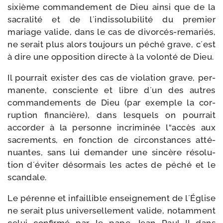
sixième com­man­de­ment de Dieu ain­si que de la
sacra­li­té et de l´indissolubilité du pre­mier
mariage valide, dans le cas de divorcés-​remariés,
ne serait plus alors tou­jours un péché grave, c´est
à dire une oppo­si­tion directe à la volon­té de Dieu.
Il pour­rait exis­ter des cas de vio­la­tion grave, per­
ma­nente, consciente et libre d´un des autres
com­man­de­ments de Dieu (par exemple la cor­
rup­tion finan­cière), dans les­quels on pour­rait
accor­der à la per­sonne incri­mi­née l“accès aux
sacre­ments, en fonc­tion de cir­cons­tances atté­
nuantes, sans lui deman­der une sin­cère réso­lu­
tion d´éviter désor­mais les actes de péché et le
scandale.
Le pérenne et infaillible ensei­gne­ment de l´Église
ne serait plus uni­ver­sel­le­ment valide, notam­ment