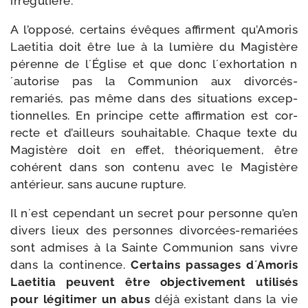
irrégulière.
A l’opposé, cer­tains évêques affirment qu’Amoris
Laetitia doit être lue à la lumière du Magistère
pérenne de l´Église et que donc l´exhortation n
´autorise pas la Communion aux divorcés-​
remariés, pas même dans des situa­tions excep­
tion­nelles. En prin­cipe cette affir­ma­tion est cor­
recte et d’ailleurs sou­hai­table. Chaque texte du
Magistère doit en effet, théo­ri­que­ment, être
cohé­rent dans son conte­nu avec le Magistère
anté­rieur, sans aucune rupture.
Il n´est cepen­dant un secret pour per­sonne qu’en
divers lieux des per­sonnes divorcées-​remariées
sont admises à la Sainte Communion sans vivre
dans la conti­nence.
Certains pas­sages d´Amoris
Laetitia peuvent être objec­ti­ve­ment uti­li­sés
pour légi­ti­mer un abus
déjà exis­tant dans la vie