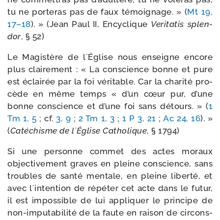
tu ne por­te­ras pas de faux témoi­gnage. » (
Mt 19,
17–18
). » (Jean Paul II, Encyclique
Veritatis splen­
dor
, § 52)
Le Magistère de l´Église nous enseigne encore
plus clai­re­ment : « La conscience bonne et pure
est éclai­rée par la foi véri­table. Car la cha­ri­té pro­
cède en même temps « d’un cœur pur, d’une
bonne conscience et d’une foi sans détours. » (
1
Tm 1, 5
; cf.
3, 9
;
2 Tm 1, 3
;
1 P 3, 21
;
Ac 24, 16
). »
(
Catéchisme de l´Église Catholique
, § 1794)
Si une per­sonne com­met des actes moraux
objec­ti­ve­ment graves en pleine conscience, sans
troubles de san­té men­tale, en pleine liber­té, et
avec l´intention de répé­ter cet acte dans le futur,
il est impos­sible de lui appli­quer le prin­cipe de
non-​imputabilité de la faute en rai­son de cir­cons­