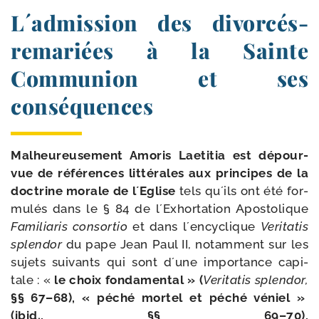
L´admission des divorcés-​
remariées à la Sainte
Communion et ses
conséquences
Malheureusement Amoris Laetitia est dépour­
vue de réfé­rences lit­té­rales aux prin­cipes de la
doc­trine morale de l´Eglise
tels qu´ils ont été for­
mu­lés dans le § 84 de l´Exhortation Apostolique
Familiaris consor­tio
et dans l´encyclique
Veritatis
splen­dor
du pape Jean Paul II, notam­ment sur les
sujets sui­vants qui sont d´une impor­tance capi­
tale : «
le choix fon­da­men­tal » (
Veritatis splen­dor,
§§ 67–68), « péché mor­tel et péché véniel »
(ibid., §§ 69–70),