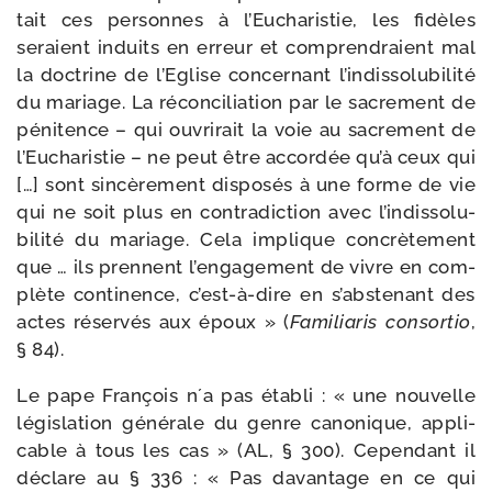
tait ces per­sonnes à l’Eucharistie, les fidèles
seraient induits en erreur et com­pren­draient mal
la doc­trine de l’Eglise concer­nant l’in­dis­so­lu­bi­li­té
du mariage. La récon­ci­lia­tion par le sacre­ment de
péni­tence – qui ouvri­rait la voie au sacre­ment de
l’Eucharistie – ne peut être accor­dée qu’à ceux qui
[…] sont sin­cè­re­ment dis­po­sés à une forme de vie
qui ne soit plus en contra­dic­tion avec l’in­dis­so­lu­
bi­li­té du mariage. Cela implique concrè­te­ment
que … ils prennent l’en­ga­ge­ment de vivre en com­
plète conti­nence, c’est-​à-​dire en s’abs­te­nant des
actes réser­vés aux époux » (
Familiaris consor­tio
,
§ 84).
Le pape François n´a pas éta­bli : « une nou­velle
légis­la­tion géné­rale du genre cano­nique, appli­
cable à tous les cas » (AL, § 300). Cependant il
déclare au § 336 : « Pas davan­tage en ce qui