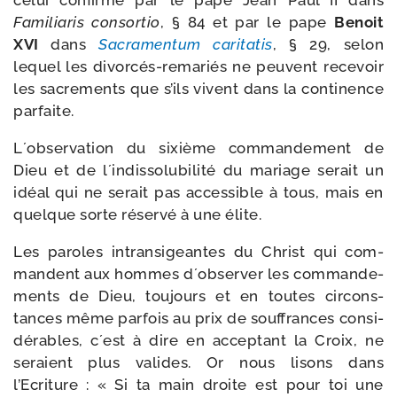
celui confir­mé par le pape Jean Paul II dans
Familiaris consor­tio
, § 84 et par le pape
Benoit
XVI
dans
Sacramentum cari­ta­tis
, § 29, selon
lequel les divorcés-​remariés ne peuvent rece­voir
les sacre­ments que s’ils vivent dans la conti­nence
parfaite.
L´observation du sixième com­man­de­ment de
Dieu et de l´indissolubilité du mariage serait un
idéal qui ne serait pas acces­sible à tous, mais en
quelque sorte réser­vé à une élite.
Les paroles intran­si­geantes du Christ qui com­
mandent aux hommes d´observer les com­man­de­
ments de Dieu, tou­jours et en toutes cir­cons­
tances même par­fois au prix de souf­frances consi­
dé­rables, c´est à dire en accep­tant la Croix, ne
seraient plus valides. Or nous lisons dans
l’Ecriture : « Si ta main droite est pour toi une