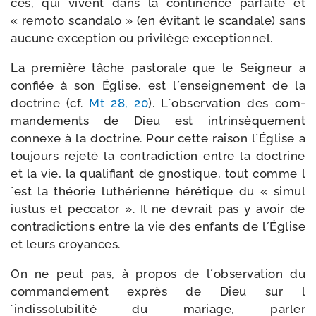
cés, qui vivent dans la conti­nence par­faite et
« remo­to scan­da­lo » (en évi­tant le scan­dale) sans
aucune excep­tion ou pri­vi­lège exceptionnel.
La pre­mière tâche pas­to­rale que le Seigneur a
confiée à son Église, est l´enseignement de la
doc­trine (cf.
Mt 28, 20
). L´observation des com­
man­de­ments de Dieu est intrin­sè­que­ment
connexe à la doc­trine. Pour cette rai­son l´Église a
tou­jours reje­té la contra­dic­tion entre la doc­trine
et la vie, la qua­li­fiant de gnos­tique, tout comme l
´est la théo­rie luthé­rienne héré­tique du « simul
ius­tus et pec­ca­tor ». Il ne devrait pas y avoir de
contra­dic­tions entre la vie des enfants de l´Église
et leurs croyances.
On ne peut pas, à pro­pos de l´observation du
com­man­de­ment exprès de Dieu sur l
´indissolubilité du mariage, par­ler