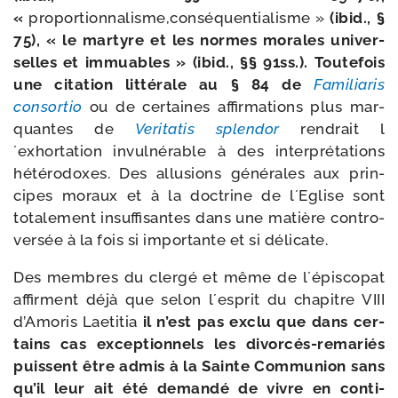
«
proportionnalisme,conséquentialisme »
(ibid., §
75), « le mar­tyre et les normes morales uni­ver­
selles et immuables » (ibid., §§ 91ss.). Toutefois
une cita­tion lit­té­rale au § 84 de
Familiaris
consor­tio
ou de cer­taines affir­ma­tions plus mar­
quantes de
Veritatis splen­dor
ren­drait l
´exhortation invul­né­rable à des inter­pré­ta­tions
hété­ro­doxes. Des allu­sions géné­rales aux prin­
cipes moraux et à la doc­trine de l´Eglise sont
tota­le­ment insuf­fi­santes dans une matière contro­
ver­sée à la fois si impor­tante et si délicate.
Des membres du cler­gé et même de l´épiscopat
affirment déjà que selon l´esprit du cha­pitre VIII
d’Amoris Laetitia
il n’est pas exclu que dans cer­
tains cas excep­tion­nels les divorcés-​remariés
puissent être admis à la Sainte Communion sans
qu’il leur ait été deman­dé de vivre en conti­