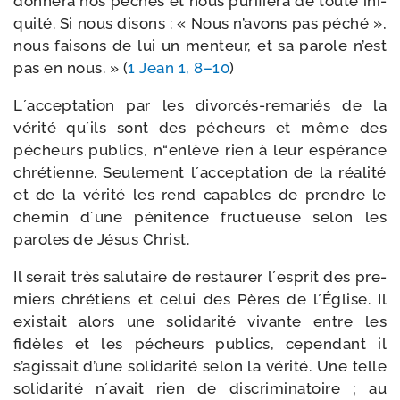
don­ne­ra nos péchés et nous puri­fie­ra de toute ini­
qui­té. Si nous disons : « Nous n’a­vons pas péché »,
nous fai­sons de lui un men­teur, et sa parole n’est
pas en nous. » (
1 Jean 1, 8–10
)
L´acceptation par les divorcés-​remariés de la
véri­té qu´ils sont des pécheurs et même des
pécheurs publics, n“enlève rien à leur espé­rance
chré­tienne. Seulement l´acceptation de la réa­li­té
et de la véri­té les rend capables de prendre le
che­min d´une péni­tence fruc­tueuse selon les
paroles de Jésus Christ.
Il serait très salu­taire de res­tau­rer l´esprit des pre­
miers chré­tiens et celui des Pères de l´Église. Il
exis­tait alors une soli­da­ri­té vivante entre les
fidèles et les pécheurs publics, cepen­dant il
s’agissait d’une soli­da­ri­té selon la véri­té. Une telle
soli­da­ri­té n´avait rien de dis­cri­mi­na­toire ; au