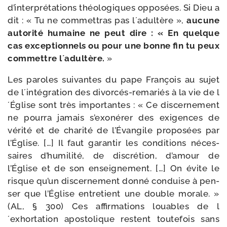
d’interprétations théo­lo­giques oppo­sées. Si Dieu a
dit : « Tu ne com­met­tras pas l´adultère »,
aucune
auto­ri­té humaine ne peut dire : « En quelque
cas excep­tion­nels ou pour une bonne fin tu peux
com­mettre l´adultère.
»
Les paroles sui­vantes du pape François au sujet
de l´intégration des divorcés-​remariés à la vie de l
´Église sont très impor­tantes : « Ce dis­cer­ne­ment
ne pour­ra jamais s’exonérer des exi­gences de
véri­té et de cha­ri­té de l’Évangile pro­po­sées par
l’Église. […] Il faut garan­tir les condi­tions néces­
saires d’humilité, de dis­cré­tion, d’amour de
l’Église et de son ensei­gne­ment. […] On évite le
risque qu’un dis­cer­ne­ment don­né conduise à pen­
ser que l’Église entre­tient une double morale. »
(AL, § 300) Ces affir­ma­tions louables de l
´exhortation apos­to­lique res­tent tou­te­fois sans