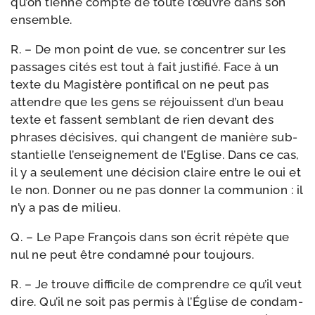
qu’on tienne compte de toute l’œuvre dans son
ensemble.
R. – De mon point de vue, se concen­trer sur les
pas­sages cités est tout à fait jus­ti­fié. Face à un
texte du Magistère pon­ti­fi­cal on ne peut pas
attendre que les gens se réjouissent d’un beau
texte et fassent sem­blant de rien devant des
phrases déci­sives, qui changent de manière sub­
stan­tielle l’en­sei­gne­ment de l’Eglise. Dans ce cas,
il y a seule­ment une déci­sion claire entre le oui et
le non. Donner ou ne pas don­ner la com­mu­nion : il
n’y a pas de milieu.
Q. – Le Pape François dans son écrit répète que
nul ne peut être condam­né pour toujours.
R. – Je trouve dif­fi­cile de com­prendre ce qu’il veut
dire. Qu’il ne soit pas per­mis à l’Église de condam­