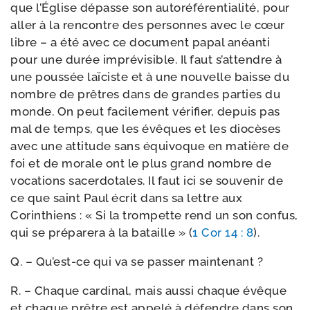
que l’Église dépasse son auto­ré­fé­ren­tia­li­té, pour
aller à la ren­contre des per­sonnes avec le cœur
libre – a été avec ce docu­ment papal anéan­ti
pour une durée impré­vi­sible. Il faut s’at­tendre à
une pous­sée laï­ciste et à une nou­velle baisse du
nombre de prêtres dans de grandes par­ties du
monde. On peut faci­le­ment véri­fier, depuis pas
mal de temps, que les évêques et les dio­cèses
avec une atti­tude sans équi­voque en matière de
foi et de morale ont le plus grand nombre de
voca­tions sacer­do­tales. Il faut ici se sou­ve­nir de
ce que saint Paul écrit dans sa lettre aux
Corinthiens : « Si la trom­pette rend un son confus,
qui se pré­pa­re­ra à la bataille » (
1 Cor 14 : 8
).
Q. – Qu’est-​ce qui va se pas­ser maintenant ?
R. – Chaque car­di­nal, mais aus­si chaque évêque
et chaque prêtre est appe­lé à défendre dans son