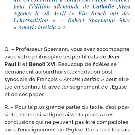
pour l’é­di­tion alle­mande de
Catholic News
Agency
le 28 Avril (« Ein Bruch mit der
Lehrtradition » – Robert Spaemann über
« Amoris laetitia » ).
Q. – Professeur Spemann, vous avez accom­pa­gné
avec votre phi­lo­so­phie les pon­ti­fi­cats de
Jean-​
Paul II
et
Benoît XVI
. Beaucoup de fidèles se
demandent aujourd’­hui si l’ex­hor­ta­tion post-​
synodale de François «
Amoris lae­ti­tia
» peut être
lue en conti­nui­té avec l’en­sei­gne­ment de l’Eglise
et de ces papes.
R. – Pour la plus grande par­tie du texte, c’est pos­
sible, même si sa ligne laisse la place à des
conclu­sions qui ne peuvent pas être com­pa­tibles
avec l’en­sei­gne­ment de l’Eglise. Dans tous les cas,