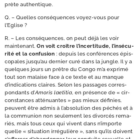
prète authentique.
Q. – Quelles consé­quences voyez-​vous pour
l’Eglise ?
R. – Les consé­quences, on peut déjà les voir
main­te­nant.
On voit croître l’in­cer­ti­tude, l’in­sé­cu­
ri­té et la confu­sion
: depuis les confé­rences épis­
co­pales jus­qu’au der­nier curé dans la jungle. Il y a
quelques jours un prêtre du Congo m’a expri­mé
tout son malaise face à ce texte et au manque
d’in­di­ca­tions claires. Selon les pas­sages cor­res­
pon­dants d’
Amoris lae­ti­tia
, en pré­sence de « cir­
cons­tances atté­nuantes » pas mieux défi­nies,
peuvent être admis à l’ab­so­lu­tion des péchés et à
la com­mu­nion non seule­ment les divor­cés rema­
riés, mais tous ceux qui vivent dans n’im­porte
quelle « situa­tion irré­gu­lière », sans qu’ils doivent