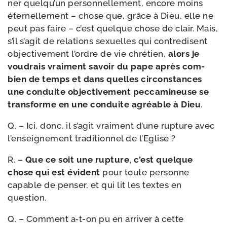
ner quel­qu’un per­son­nel­le­ment, encore moins
éter­nel­le­ment – chose que, grâce à Dieu, elle ne
peut pas faire – c’est quelque chose de clair. Mais,
s’il s’a­git de rela­tions sexuelles qui contre­disent
objec­ti­ve­ment l’ordre de vie chré­tien,
alors je
vou­drais vrai­ment savoir du pape après com­
bien de temps et dans quelles cir­cons­tances
une conduite objec­ti­ve­ment pec­ca­mi­neuse se
trans­forme en une conduite agréable à Dieu
.
Q. – Ici, donc, il s’a­git vrai­ment d’une rup­ture avec
l’en­sei­gne­ment tra­di­tion­nel de l’Eglise ?
R. –
Que ce soit une rup­ture, c’est quelque
chose qui est évident
pour toute per­sonne
capable de pen­ser, et qui lit les textes en
question.
Q. – Comment a‑t-​on pu en arri­ver à cette