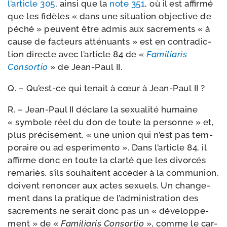
l’ar­ticle 305
, ain­si que la
note 351
, où il est affir­mé
que les fidèles « dans une situa­tion objec­tive de
péché » peuvent être admis aux sacre­ments « à
cause de fac­teurs atté­nuants » est en contra­dic­
tion directe avec l’ar­ticle 84 de «
Familiaris
Consortio
» de Jean-​Paul II.
Q. – Qu’est-​ce qui tenait à cœur à Jean-​Paul II ?
R. – Jean-​Paul II déclare la sexua­li­té humaine
« sym­bole réel du don de toute la per­sonne » et,
plus pré­ci­sé­ment, « une union qui n’est pas tem­
po­raire ou ad espe­ri­men­to ». Dans l’ar­ticle 84, il
affirme donc en toute la clar­té que les divor­cés
rema­riés, s’ils sou­haitent accé­der à la com­mu­nion,
doivent renon­cer aux actes sexuels. Un chan­ge­
ment dans la pra­tique de l’ad­mi­nis­tra­tion des
sacre­ments ne serait donc pas un « déve­lop­pe­
ment » de «
Familiaris Consortio
», comme le car­