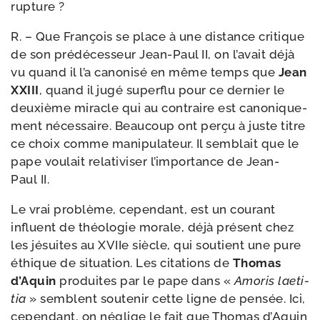
rupture ?
R. – Que François se place à une dis­tance cri­tique
de son pré­dé­ces­seur Jean-​Paul II, on l’a­vait déjà
vu quand il l’a cano­ni­sé en même temps que
Jean
XXIII
, quand il jugé super­flu pour ce der­nier le
deuxième miracle qui au contraire est cano­ni­que­
ment néces­saire. Beaucoup ont per­çu à juste titre
ce choix comme mani­pu­la­teur. Il sem­blait que le
pape vou­lait rela­ti­vi­ser l’im­por­tance de Jean-​
Paul II.
Le vrai pro­blème, cepen­dant, est un cou­rant
influent de théo­lo­gie morale, déjà pré­sent chez
les jésuites au XVIIe siècle, qui sou­tient une pure
éthique de situa­tion. Les cita­tions de
Thomas
d’Aquin
pro­duites par le pape dans «
Amoris lae­ti­
tia
» semblent sou­te­nir cette ligne de pen­sée. Ici,
cepen­dant, on néglige le fait que Thomas d’Aquin