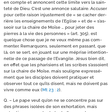
en compte et annoncent cette limite vers la sain­
te­té de Dieu. C’est une annonce salu­taire. Accuser
pour cette rai­son injus­te­ment de « se cacher der­
rière les ensei­gne­ments de l’Eglise » et de « s’as­
seoir sur la chaire de Moïse … pour jeter des
pierres à la vie des per­sonnes » (art. 305), est
quelque chose que je ne veux même pas com­
men­ter. Remarquons, seule­ment en pas­sant, que
là, on se sert, en jouant sur une méprise inten­tion­
nelle de ce pas­sage de l’Evangile. Jésus bien dit,
en effet que les pha­ri­siens et les scribes s’as­soient
sur la chaire de Moïse, mais sou­ligne expres­sé­
ment que les dis­ciples doivent pra­ti­quer et
obser­ver tout ce qu’ils disent, mais ne doivent pas
vivre comme eux (
Mt 23 : 2
).
Q. – Le pape veut qu’on ne se concentre pas sur
des phrases iso­lées de son exhor­ta­tion, mais