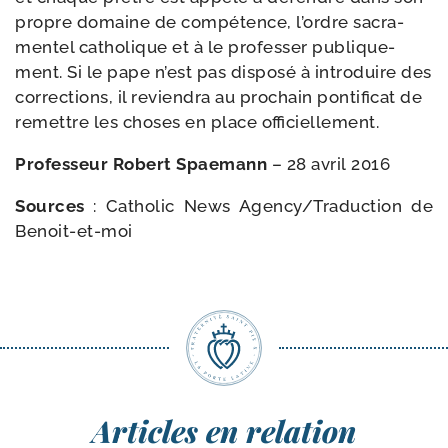
propre domaine de com­pé­tence, l’ordre sacra­
men­tel catho­lique et à le pro­fes­ser publi­que­
ment. Si le pape n’est pas dis­po­sé à intro­duire des
cor­rec­tions, il revien­dra au pro­chain pon­ti­fi­cat de
remettre les choses en place officiellement.
Professeur Robert Spaemann
– 28 avril 2016
Sources
: Catholic News Agency/​Traduction de
Benoit-et-moi
Articles en relation