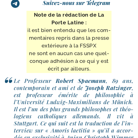
Suivez-nous sur Telegram
Note de la rédac­tion de La
Porte Latine :
il est bien enten­du que les com­
men­taires repris dans la presse
exté­rieure à la FSSPX
ne sont en aucun cas une quel­
conque adhé­sion à ce qui y est
écrit par ailleurs.
Le Professeur
Robert Spaemann
, 89 ans,
contem­po­rain et ami et de
Joseph Ratzinger
,
est pro­fes­seur émé­rite de phi­lo­so­phie à
l’Université Ludwig-​Maximilians de Münich.
Il est l’un des plus grands phi­lo­sophes et théo­
lo­giens catho­liques alle­mands. Il vit à
Stuttgart. Ce qui suit est la tra­duc­tion de l’in­
ter­view sur « Amoris lae­ti­tia » qu’il a accor­
dée en exclu­si­vi­té à Anian Christoph Wimmer