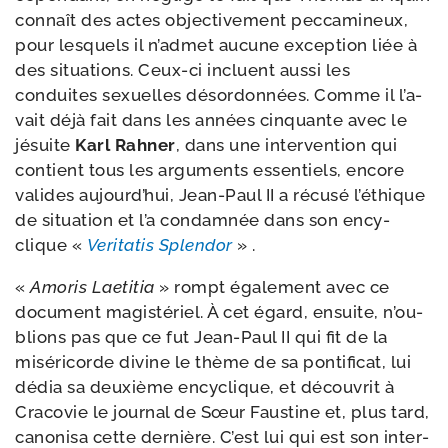
connaît des actes objec­ti­ve­ment pec­ca­mi­neux,
pour les­quels il n’ad­met aucune excep­tion liée à
des situa­tions. Ceux-​ci incluent aus­si les
conduites sexuelles désor­don­nées. Comme il l’a­
vait déjà fait dans les années cin­quante avec le
jésuite
Karl Rahner
, dans une inter­ven­tion qui
contient tous les argu­ments essen­tiels, encore
valides aujourd’­hui, Jean-​Paul II a récu­sé l’é­thique
de situa­tion et l’a condam­née dans son ency­
clique «
Veritatis Splendor
» .
«
Amoris Laetitia
» rompt éga­le­ment avec ce
docu­ment magis­té­riel. À cet égard, ensuite, n’ou­
blions pas que ce fut Jean-​Paul II qui fit de la
misé­ri­corde divine le thème de sa pon­ti­fi­cat, lui
dédia sa deuxième ency­clique, et décou­vrit à
Cracovie le jour­nal de Sœur Faustine et, plus tard,
cano­ni­sa cette der­nière. C’est lui qui est son inter­