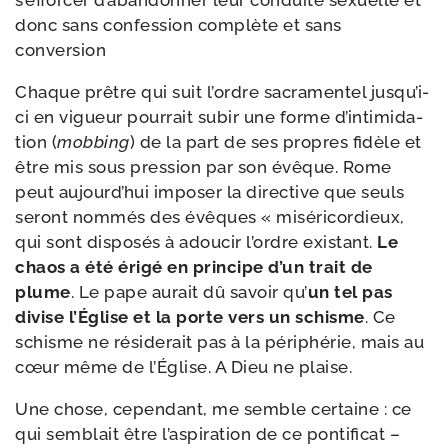
s’ef­for­cer d’a­ban­don­ner leur conduite sexuelle et
donc sans confes­sion com­plète et sans
conversion
Chaque prêtre qui suit l’ordre sacra­men­tel jus­qu’i­
ci en vigueur pour­rait subir une forme d’in­ti­mi­da­
tion (
mob­bing
) de la part de ses propres fidèle et
être mis sous pres­sion par son évêque. Rome
peut aujourd’­hui impo­ser la direc­tive que seuls
seront nom­més des évêques « misé­ri­cor­dieux,
qui sont dis­po­sés à adou­cir l’ordre exis­tant.
Le
chaos a été éri­gé en prin­cipe d’un trait de
plume
. Le pape aurait dû savoir qu’
un tel pas
divise l’Église et la porte vers un schisme
. Ce
schisme ne rési­de­rait pas à la péri­phé­rie, mais au
cœur même de l’Église. A Dieu ne plaise.
Une chose, cepen­dant, me semble cer­taine : ce
qui sem­blait être l’as­pi­ra­tion de ce pon­ti­fi­cat –