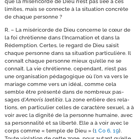
que la misé­ri­corde de Dieu n’est pas liée à ces
limites, mais se connecte à la situa­tion concrète
de chaque personne ?
R. – La misé­ri­corde de Dieu concerne le cœur de
la foi chré­tienne dans l’Incarnation et dans la
Rédemption. Certes, le regard de Dieu sai­sit
chaque per­sonne dans sa situa­tion par­ti­cu­lière. Il
connaît chaque per­sonne mieux qu’elle ne se
connaît. La vie chré­tienne, cepen­dant, n’est pas
une orga­ni­sa­tion péda­go­gique où l’on va vers le
mariage comme vers un idéal, comme cela
semble être pré­sen­té dans de nom­breux pas­
sages d’
Amoris lae­ti­tia
. La zone entière des rela­
tions, en par­ti­cu­lier celles de carac­tère sexuel, a à
voir avec la digni­té de la per­sonne humaine, avec
sa per­son­na­li­té et sa liber­té. Elle a à voir avec le
corps comme « temple de Dieu » (
1 Co 6, 19
).
Toute vio­la­tion de cette zone, pour autant qu’elle