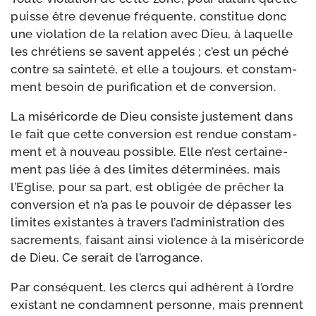
puisse être deve­nue fré­quente, consti­tue donc
une vio­la­tion de la rela­tion avec Dieu, à laquelle
les chré­tiens se savent appe­lés ; c’est un péché
contre sa sain­te­té, et elle a tou­jours, et constam­
ment besoin de puri­fi­ca­tion et de conversion.
La misé­ri­corde de Dieu consiste jus­te­ment dans
le fait que cette conver­sion est ren­due constam­
ment et à nou­veau pos­sible. Elle n’est cer­tai­ne­
ment pas liée à des limites déter­mi­nées, mais
l’Eglise, pour sa part, est obli­gée de prê­cher la
conver­sion et n’a pas le pou­voir de dépas­ser les
limites exis­tantes à tra­vers l’ad­mi­nis­tra­tion des
sacre­ments, fai­sant ain­si vio­lence à la misé­ri­corde
de Dieu. Ce serait de l’arrogance.
Par consé­quent, les clercs qui adhèrent à l’ordre
exis­tant ne condamnent per­sonne, mais prennent