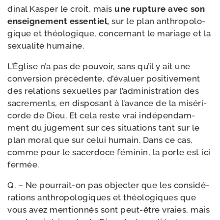
di­nal Kasper le croit, mais
une rup­ture avec son
ensei­gne­ment essen­tiel,
sur le plan anthro­po­lo­
gique et théo­lo­gique, concer­nant le mariage et la
sexua­li­té humaine.
L’Église n’a pas de pou­voir, sans qu’il y ait une
conver­sion pré­cé­dente, d’é­va­luer posi­ti­ve­ment
des rela­tions sexuelles par l’ad­mi­nis­tra­tion des
sacre­ments, en dis­po­sant à l’a­vance de la misé­ri­
corde de Dieu. Et cela reste vrai indé­pen­dam­
ment du juge­ment sur ces situa­tions tant sur le
plan moral que sur celui humain. Dans ce cas,
comme pour le sacer­doce fémi­nin, la porte est ici
fermée.
Q. – Ne pourrait-​on pas objec­ter que les consi­dé­
ra­tions anthro­po­lo­giques et théo­lo­giques que
vous avez men­tion­nés sont peut-​être vraies, mais