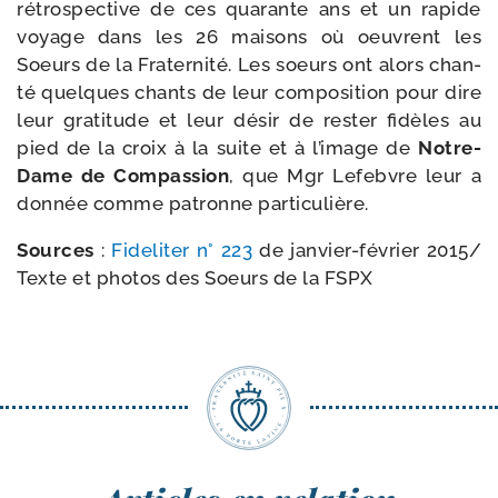
rétros­pec­tive de ces qua­rante ans et un rapide
voyage dans les 26 mai­sons où oeuvrent les
Soeurs de la Fraternité. Les soeurs ont alors chan­
té quelques chants de leur composi­tion pour dire
leur gra­ti­tude et leur désir de res­ter fidèles au
pied de la croix à la suite et à l’image de
Notre-​
Dame de Compassion
, que Mgr Lefebvre leur a
don­née comme patronne particulière.
Sources
:
Fideliter n° 223
de janvier-​février 2015/​
Texte et pho­tos des Soeurs de la FSPX