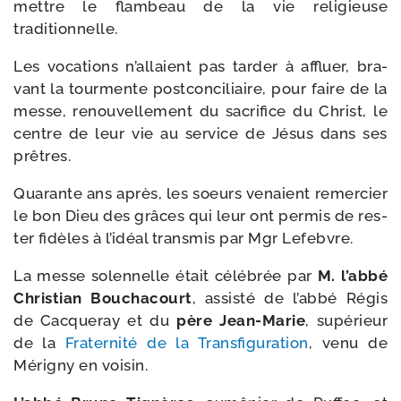
mettre le flam­beau de la vie reli­gieuse
traditionnelle.
Les voca­tions n’allaient pas tar­der à affluer, bra­
vant la tour­mente post­con­ci­liaire, pour faire de la
messe, renou­vel­le­ment du sacri­fice du Christ, le
centre de leur vie au ser­vice de Jésus dans ses
prêtres.
Quarante ans après, les soeurs venaient remer­cier
le bon Dieu des grâces qui leur ont per­mis de res­
ter fidèles à l’idéal trans­mis par Mgr Lefebvre.
La messe solen­nelle était célé­brée par
M. l’abbé
Christian Bouchacourt
, assis­té de l’abbé Régis
de Cacqueray et du
père Jean-​Marie
, supé­rieur
de la
Fraternité de la Transfiguration
, venu de
Mérigny en voisin.