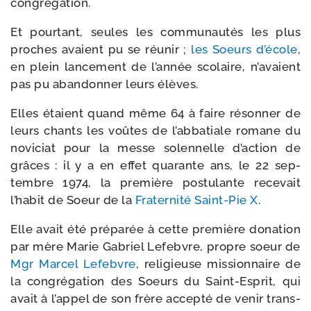
congrégation.
Et pour­tant, seules les com­mu­nau­tés les plus
proches avaient pu se réunir ;
les Soeurs d’école
,
en plein lan­ce­ment de l’année sco­laire, n’avaient
pas pu aban­don­ner leurs élèves.
Elles étaient quand même 64 à faire réson­ner de
leurs chants les voûtes de l’abbatiale romane du
novi­ciat pour la messe solen­nelle d’action de
grâces : il y a en effet qua­rante ans, le 22 sep­
tembre 1974, la pre­mière pos­tu­lante rece­vait
l’habit de Soeur de la
Fraternité Saint-​Pie X
.
Elle avait été pré­pa­rée à cette pre­mière dona­tion
par mère Marie Gabriel Lefebvre, propre soeur de
Mgr Marcel Lefebvre
, reli­gieuse mis­sion­naire de
la congré­ga­tion des Soeurs du Saint-​Esprit, qui
avait à l’appel de son frère accep­té de venir trans­