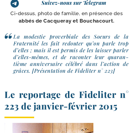
Suivez-nous sur Telegram
Ci-​dessus, pho­to de famille, en pré­sence des
abbés de Cacqueray et Bouchacourt.
La modes­tie pro­ver­biale des Soeurs de la
Fraternité les fait redou­ter qu’on parle trop
d’elles ; mais il est per­mis de les lais­ser par­ler
d’elles-mêmes, et de racon­ter leur qua­ran­
tième anni­ver­saire célé­bré dans l’action de
grâces. [Présentation de Fideliter n° 223]
Le reportage de Fideliter n°
223 de janvier-​février 2015