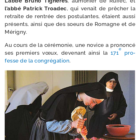
L’abbé Bruno Tignères
, aumô­nier de Ruffec, et
l’abbé Patrick Troadec
, qui venait de prê­cher la
retraite de ren­trée des pos­tu­lantes, étaient aus­si
pré­sents, ain­si que des soeurs de Romagne et de
Mérigny.
Au cours de la céré­mo­nie, une novice a pro­non­cé
e
ses pre­miers vœux, deve­nant ain­si la
171
pro­
fesse de la congré­ga­tion
.