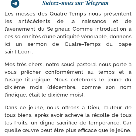
Suivez-nous sur Telegram
Les messes des Quatre-​Temps nous pré­sentent
les anté­cé­dents de la nais­sance et de
l’avènement du Seigneur. Comme intro­duc­tion à
ces solen­ni­tés d’une anti­qui­té véné­rable, don­nons
ici un ser­mon de Quatre-​Temps du pape
saint Léon :
Mes très chers, notre sou­ci pas­to­ral nous porte à
vous prê­cher confor­mé­ment au temps et à
l’usage litur­gique. Nous célé­brons le jeûne du
dixième mois (décembre, comme son nom
l’indique, était le dixième mois).
Dans ce jeûne, nous offrons à Dieu, l’auteur de
tous biens, après avoir ache­vé la récolte de tous
les fruits, un digne sacri­fice de tem­pé­rance. Car
quelle œuvre peut être plus effi­cace que le jeûne,