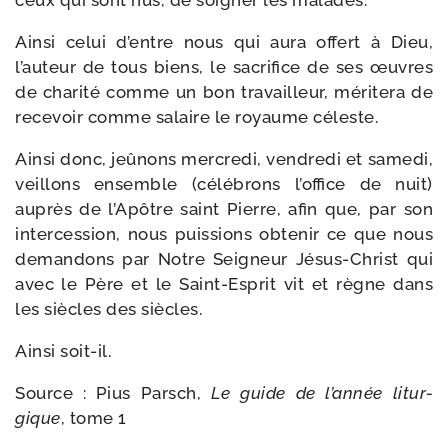
ceux qui sont nus, de soi­gner les malades.
Ainsi celui d’entre nous qui aura offert à Dieu,
l’auteur de tous biens, le sacri­fice de ses œuvres
de cha­ri­té comme un bon tra­vailleur, méri­te­ra de
rece­voir comme salaire le royaume céleste.
Ainsi donc, jeû­nons mer­cre­di, ven­dre­di et same­di,
veillons ensemble (célé­brons l’office de nuit)
auprès de l’Apôtre saint Pierre, afin que, par son
inter­ces­sion, nous puis­sions obte­nir ce que nous
deman­dons par Notre Seigneur Jésus-​Christ qui
avec le Père et le Saint-​Esprit vit et règne dans
les siècles des siècles.
Ainsi soit-​il.
Source : Pius Parsch,
Le guide de l’an­née litur­
gique
, tome 1