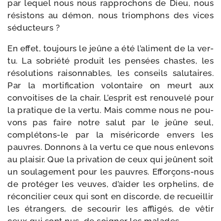
par lequel nous nous rap­pro­chons de Dieu, nous
résis­tons au démon, nous triom­phons des vices
séducteurs ?
En effet, tou­jours le jeûne a été l’aliment de la ver­
tu. La sobrié­té pro­duit les pen­sées chastes, les
réso­lu­tions rai­son­nables, les conseils salu­taires.
Par la mor­ti­fi­ca­tion volon­taire on meurt aux
convoi­tises de la chair. L’esprit est renou­ve­lé pour
la pra­tique de la ver­tu. Mais comme nous ne pou­
vons pas faire notre salut par le jeûne seul,
complétons-​le par la misé­ri­corde envers les
pauvres. Donnons à la ver­tu ce que nous enle­vons
au plai­sir. Que la pri­va­tion de ceux qui jeûnent soit
un sou­la­ge­ment pour les pauvres. Efforçons-​nous
de pro­té­ger les veuves, d’aider les orphe­lins, de
récon­ci­lier ceux qui sont en dis­corde, de recueillir
les étran­gers, de secou­rir les affli­gés, de vêtir