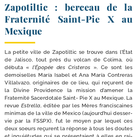
Zapotiltic : berceau de la
Fraternité Saint-​Pie X au
Mexique
La petite ville de Zapotiltic se trouve dans l’État
de Jalisco, tout près du vol­can de Colima, où
débu­ta «
l’Épopée des Cristeros
». Ce sont les
demoi­selles María Isabel et Ana María Contreras
Villalvazo, ori­gi­naires de ce lieu, qui reçurent de
la Divine Providence la mis­sion d’amener la
Fraternité Sacerdotale Saint- Pie X au Mexique. La
revue
Estrella
, édi­tée par les Mères fran­cis­caines
mini­mas de la ville de Mexico (aujourd’hui des­ser­
vie par la FSSPX), fut le moyen par lequel ces
deux soeurs reçurent la réponse à tous les doutes
et inquié­tudes qui se pré­sen­taient à elles en rai­