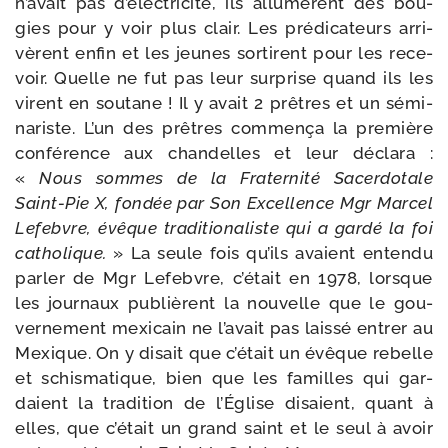
n’avait pas d’électricité, ils allu­mèrent des bou­
gies pour y voir plus clair. Les pré­di­ca­teurs arri­
vèrent enfin et les jeunes sor­tirent pour les rece­
voir. Quelle ne fut pas leur sur­prise quand ils les
virent en sou­tane ! Il y avait 2 prêtres et un sémi­
na­riste. L’un des prêtres com­men­ça la pre­mière
confé­rence aux chan­delles et leur décla­ra :
«
Nous sommes de la Fraternité Sacerdotale
Saint-​Pie X, fon­dée par Son Excellence Mgr Marcel
Lefebvre, évêque tra­di­tio­na­liste qui a gar­dé la foi
catho­lique.
» La seule fois qu’ils avaient enten­du
par­ler de Mgr Lefebvre, c’était en 1978, lorsque
les jour­naux publièrent la nou­velle que le gou­
ver­ne­ment mexi­cain ne l’avait pas lais­sé entrer au
Mexique. On y disait que c’était un évêque rebelle
et schis­ma­tique, bien que les familles qui gar­
daient la tra­di­tion de l’Église disaient, quant à
elles, que c’était un grand saint et le seul à avoir