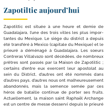
Zapotiltic aujourd’hui
Zapotiltic est située à une heure et demie de
Guadalajara, l’une des trois villes les plus impor­
tantes du Mexique. Le siège du dis­trict a depuis
été trans­fé­ré à Mexico (capi­tale du Mexique) et le
prieu­ré a démé­na­gé à Guadalajara. Les soeurs
Contreras Villalvazo sont décé­dées, de nom­breux
prêtres sont pas­sés par la Maison de Zapotiltic ;
cer­tains d’entre eux exercent leur apos­to­lat au
sein du District, d’autres ont été nom­més dans
d’autres pays, d’autres nous ont mal­heu­reu­se­ment
aban­don­nés, mais la semence semée par ces
héros de bataille conti­nue de por­ter ses fruits.
Actuellement, la mai­son saint Raphaël Archange
est un centre de messe des­ser­vi depuis le prieu­ré