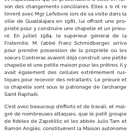
son des chan­ge­ments conci­liaires. Elles s ’e nt re
tinrent avec Mgr Lefebvre lors de sa visite dans la
ville de Guadalajara en 1981, lui offrant une pro­
prié­té pour y construire une cha­pelle et un prieu­
ré. En juillet 1984, le supé­rieur géné­ral de la
Fraternité, M. l’abbé Franz Schmidberger, arri­va
pour prendre pos­ses­sion de la pro­prié­té où les
soeurs Contreras avaient déjà construit une petite
cha­pelle et une petite mai­son pour les prêtres. Il y
avait éga­le­ment des cel­lules extrê­me­ment rus­
tiques pour rece­voir des retrai­tants. Le prieu­ré et
la cha­pelle sont sous le patro­nage de l’archange
Saint Raphaël.
C’est avec beau­coup d’efforts et de tra­vail, et mal­
gré de nom­breuses attaques, que le petit groupe
de fidèles de Zapotiltic et les abbés Julio Tam et
Ramón Anglés, consti­tuèrent la Maison auto­nome