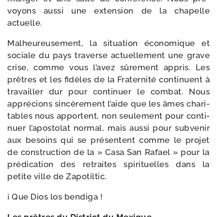
voyons aus­si une exten­sion de la cha­pelle
actuelle.
Malheureusement, la situa­tion éco­no­mique et
sociale du pays tra­verse actuel­le­ment une grave
crise, comme vous l’avez sûre­ment appris. Les
prêtres et les fidèles de la Fraternité conti­nuent à
tra­vailler dur pour conti­nuer le com­bat. Nous
appré­cions sin­cè­re­ment l’aide que les âmes cha­ri­
tables nous apportent, non seule­ment pour conti­
nuer l’apostolat nor­mal, mais aus­si pour sub­ve­nir
aux besoins qui se pré­sentent comme le pro­jet
de construc­tion de la » Casa San Rafael » pour la
pré­di­ca­tion des retraites spi­ri­tuelles dans la
petite ville de Zapotiltic.
¡ Que Dios los bendiga !