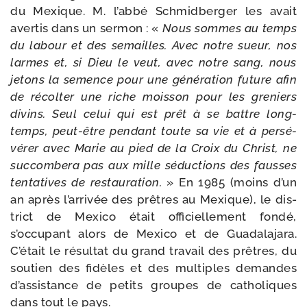
du Mexique. M. l’abbé Schmidberger les avait
aver­tis dans un ser­mon : «
Nous sommes au temps
du labour et des semailles. Avec notre sueur, nos
larmes et, si Dieu le veut, avec notre sang, nous
jetons la semence pour une géné­ra­tion future afin
de récol­ter une riche mois­son pour les gre­niers
divins. Seul celui qui est prêt à se battre long­
temps, peut-​être pen­dant toute sa vie et à per­sé­
vé­rer avec Marie au pied de la Croix du Christ, ne
suc­com­be­ra pas aux mille séduc­tions des fausses
ten­ta­tives de res­tau­ra­tion.
» En 1985 (moins d’un
an après l’arrivée des prêtres au Mexique), le dis­
trict de Mexico était offi­ciel­le­ment fon­dé,
s’occupant alors de Mexico et de Guadalajara.
C’était le résul­tat du grand tra­vail des prêtres, du
sou­tien des fidèles et des mul­tiples demandes
d’assistance de petits groupes de catho­liques
dans tout le pays.