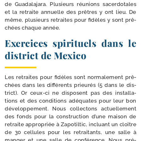
de Guadalajara. Plusieurs réunions sacer­do­tales
et la retraite annuelle des prêtres y ont lieu. De
même, plu­sieurs retraites pour fidèles y sont prê­
chées chaque année.
Exercices spirituels dans le
district de Mexico
Les retraites pour fidèles sont nor­ma­le­ment prê­
chées dans les dif­fé­rents prieu­rés (5 dans le dis­
trict). Or ceux-​ci ne dis­posent pas des ins­tal­la­
tions et des condi­tions adé­quates pour leur bon
déve­lop­pe­ment. Nous col­lec­tons actuel­le­ment
des fonds pour la construc­tion d’une mai­son de
retraite appro­priée à Zapotiltic, incluant un cloître
de 30 cel­lules pour les retrai­tants, une salle à
man­ger et une salle de confé­rence. Nous pré­