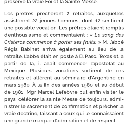
pré­ser­vé la vraie Foi et la Sainte Messe.
Les prêtres prê­chèrent 2 retraites, aux­quelles
assis­tèrent 22 jeunes hommes, dont 12 sen­tirent
une pos­sible voca­tion. Les prêtres étaient rem­plis
d’enthousiasme et com­men­taient : «
Le sang des
Cristeros com­mence à por­ter ses fruits.
» M. l’abbé
Régis Babinet arri­va éga­le­ment au lieu de la
retraite. L’abbé était en poste à El Paso, Texas et, à
par­tir de là, il allait com­men­cer l’apostolat au
Mexique. Plusieurs voca­tions sor­tirent de ces
retraites et allèrent au sémi­naire d’Argentine en
mars 1980. À la fin des années 1980 et au début
de 1981, Mgr Marcel Lefebvre put enfin visi­ter le
pays, célé­brer la sainte Messe de tou­jours, admi­
nis­trer le sacre­ment de confir­ma­tion et prê­cher la
vraie doc­trine, lais­sant à ceux qui le connais­saient
une grande marque d’admiration et de respect.