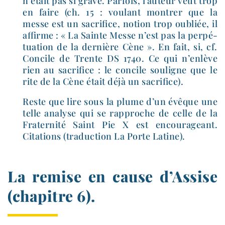
n’était pas si grave. Parfois, l’auteur veut trop
en faire (ch. 15 : vou­lant mon­trer que la
messe est un sacri­fice, notion trop oubliée, il
affirme : « La Sainte Messe n’est pas la per­pé­
tua­tion de la der­nière Cène ». En fait, si, cf.
Concile de Trente DS 1740. Ce qui n’enlève
rien au sacri­fice : le concile sou­ligne que le
rite de la Cène était déjà un sacrifice).
Reste que lire sous la plume d’un évêque une
telle ana­lyse qui se rap­proche de celle de la
Fraternité Saint Pie X est encou­ra­geant.
Citations (tra­duc­tion La Porte Latine).
La remise en cause d’Assise
(chapitre 6).