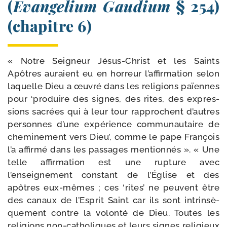
(
Evangelium Gaudium
§ 254)
(chapitre 6)
« Notre Seigneur Jésus-​Christ et les Saints
Apôtres auraient eu en hor­reur l’affirmation selon
laquelle Dieu a œuvré dans les reli­gions païennes
pour ‘pro­duire des signes, des rites, des expres­
sions sacrées qui à leur tour rap­prochent d’autres
per­sonnes d’une expé­rience com­mu­nau­taire de
che­mi­ne­ment vers Dieu’, comme le pape François
l’a affir­mé dans les pas­sages men­tion­nés ». « Une
telle affir­ma­tion est une rup­ture avec
l’enseignement constant de l’Église et des
apôtres eux-​mêmes ; ces ‘rites’ ne peuvent être
des canaux de l’Esprit Saint car ils sont intrin­sè­
que­ment contre la volon­té de Dieu. Toutes les
reli­gions non-​catholiques et leurs signes reli­gieux