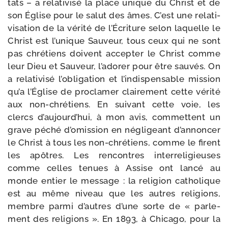
tats – a rela­ti­vi­sé la place unique du Christ et de
son Église pour le salut des âmes. C’est une rela­ti­
vi­sa­tion de la véri­té de l’Écriture selon laquelle le
Christ est l’unique Sauveur, tous ceux qui ne sont
pas chré­tiens doivent accep­ter le Christ comme
leur Dieu et Sauveur, l’adorer pour être sau­vés. On
a rela­ti­vi­sé l’obligation et l’indispensable mis­sion
qu’a l’Église de pro­cla­mer clai­re­ment cette véri­té
aux non-​chrétiens. En sui­vant cette voie, les
clercs d’aujourd’hui, à mon avis, com­mettent un
grave péché d’omission en négli­geant d’annoncer
le Christ à tous les non-​chrétiens, comme le firent
les apôtres. Les ren­contres inter­re­li­gieuses
comme celles tenues à Assise ont lan­cé au
monde entier le mes­sage : la reli­gion catho­lique
est au même niveau que les autres reli­gions,
membre par­mi d’autres d’une sorte de « par­le­
ment des reli­gions ». En 1893, à Chicago, pour la