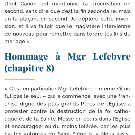
Droit Canon ont men­tion­né la pro­créa­tion en
second, sans dire que c’est la fin secon­daire, mais
en la pla­çant en second. Je déplore cette inver­
sion, et il va fal­loir que le magis­tère inter­vienne
de nou­veau pour remettre dans l’ordre les fins du
mariage ».
Hommage à Mgr Lefebvre
(chapitre 8)
« C’est en par­ti­cu­lier Mgr Lefebvre – même s’il ne
fut pas le seul – qui a com­men­cé, avec une fran­
chise digne des plus grands Pères de l’Église, à
pro­tes­ter contre la des­truc­tion de la foi catho­
lique et de la Sainte Messe en cours dans l’Église
et encou­ra­gée, ou du moins tolé­rée, par les plus
hautes auto­ri­tés du Saint-​Siège ». « Nous assis­