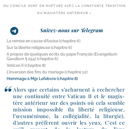
DU CONCILE SONT EN RUPTURE AVEC LA CONSTANTE TRADITION
DU MAGISTÈRE ANTÉRIEUR »
Suivez-nous sur Telegram
La remise en cause d’Assise (chapitre 6).
Sur la liberté religieuse (chapitre 6)
A propos de quelques écrits du pape François (Evangelium
Gaudium § 254) (chapitre 6)
Vatican II (chapitre 8)
L’inversion des fins du mariage (chapitre 12)
Hommage à Mgr Lefebvre (chapitre 8)
Alors que cer­tains s’acharnent à recher­cher
une conti­nui­té entre Vatican II et le magis­
tère anté­rieur sur des points où cela semble
mis­sion impos­sible (la liber­té reli­gieuse,
l’œcuménisme, la col­lé­gia­li­té, la litur­gie),
d’autres pré­fèrent ouvrir les yeux. C’est ce