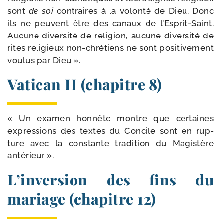
sont
de soi
contraires à la volon­té de Dieu. Donc
ils ne peuvent être des canaux de l’Esprit-Saint.
Aucune diver­si­té de reli­gion, aucune diver­si­té de
rites reli­gieux non-​chrétiens ne sont posi­ti­ve­ment
vou­lus par Dieu ».
Vatican II (chapitre 8)
« Un exa­men hon­nête montre que cer­taines
expres­sions des textes du Concile sont en rup­
ture avec la constante tra­di­tion du Magistère
antérieur ».
L’inversion des fins du
mariage (chapitre 12)