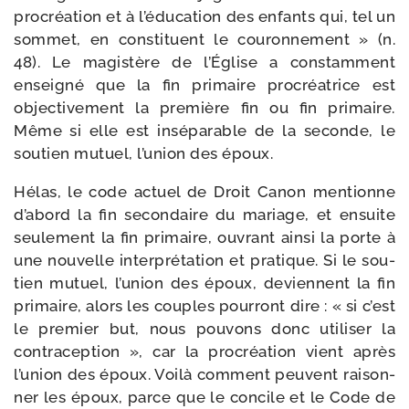
pro­créa­tion et à l’éducation des enfants qui, tel un
som­met, en consti­tuent le cou­ron­ne­ment » (n.
48). Le magis­tère de l’Église a constam­ment
ensei­gné que la fin pri­maire pro­créa­trice est
objec­ti­ve­ment la pre­mière fin ou fin pri­maire.
Même si elle est insé­pa­rable de la seconde, le
sou­tien mutuel, l’union des époux.
Hélas, le code actuel de Droit Canon men­tionne
d’abord la fin secon­daire du mariage, et ensuite
seule­ment la fin pri­maire, ouvrant ain­si la porte à
une nou­velle inter­pré­ta­tion et pra­tique. Si le sou­
tien mutuel, l’union des époux, deviennent la fin
pri­maire, alors les couples pour­ront dire : « si c’est
le pre­mier but, nous pou­vons donc uti­li­ser la
contra­cep­tion », car la pro­créa­tion vient après
l’union des époux. Voilà com­ment peuvent rai­son­
ner les époux, parce que le concile et le Code de