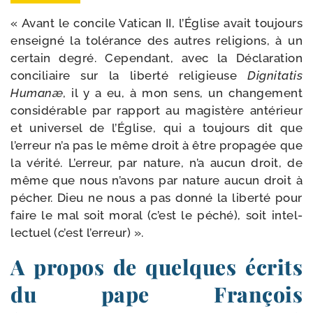
« Avant le concile Vatican II, l’Église avait tou­jours
ensei­gné la tolé­rance des autres reli­gions, à un
cer­tain degré. Cependant, avec la Déclaration
conci­liaire sur la liber­té reli­gieuse
Dignitatis
Humanæ
, il y a eu, à mon sens, un chan­ge­ment
consi­dé­rable par rap­port au magis­tère anté­rieur
et uni­ver­sel de l’Église, qui a tou­jours dit que
l’erreur n’a pas le même droit à être pro­pa­gée que
la véri­té. L’erreur, par nature, n’a aucun droit, de
même que nous n’avons par nature aucun droit à
pécher. Dieu ne nous a pas don­né la liber­té pour
faire le mal soit moral (c’est le péché), soit intel­
lec­tuel (c’est l’erreur) ».
A propos de quelques écrits
du pape François