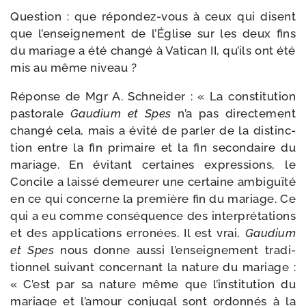
Question : que répondez-​vous à ceux qui disent
que l’enseignement de l’Église sur les deux fins
du mariage a été chan­gé à Vatican II, qu’ils ont été
mis au même niveau ?
Réponse de Mgr A. Schneider : « La consti­tu­tion
pas­to­rale
Gaudium et Spes
n’a pas direc­te­ment
chan­gé cela, mais a évi­té de par­ler de la dis­tinc­
tion entre la fin pri­maire et la fin secon­daire du
mariage. En évi­tant cer­taines expres­sions, le
Concile a lais­sé demeu­rer une cer­taine ambi­guï­té
en ce qui concerne la pre­mière fin du mariage. Ce
qui a eu comme consé­quence des inter­pré­ta­tions
et des appli­ca­tions erro­nées. Il est vrai,
Gaudium
et Spes
nous donne aus­si l’enseignement tra­di­
tion­nel sui­vant concer­nant la nature du mariage :
« C’est par sa nature même que l’institution du
mariage et l’amour conju­gal sont ordon­nés à la