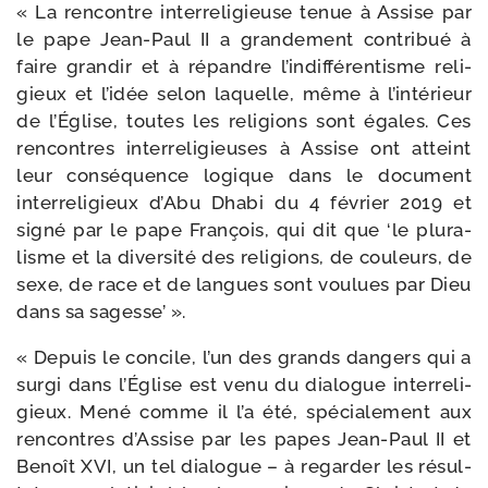
« La ren­contre inter­re­li­gieuse tenue à Assise par
le pape Jean-​Paul II a gran­de­ment contri­bué à
faire gran­dir et à répandre l’indifférentisme reli­
gieux et l’idée selon laquelle, même à l’intérieur
de l’Église, toutes les reli­gions sont égales. Ces
ren­contres inter­re­li­gieuses à Assise ont atteint
leur consé­quence logique dans le docu­ment
inter­re­li­gieux d’Abu Dhabi du 4 février 2019 et
signé par le pape François, qui dit que ‘le plu­ra­
lisme et la diver­si­té des reli­gions, de cou­leurs, de
sexe, de race et de langues sont vou­lues par Dieu
dans sa sagesse’ ».
« Depuis le concile, l’un des grands dan­gers qui a
sur­gi dans l’Église est venu du dia­logue inter­re­li­
gieux. Mené comme il l’a été, spé­cia­le­ment aux
ren­contres d’Assise par les papes Jean-​Paul II et
Benoît XVI, un tel dia­logue – à regar­der les résul­