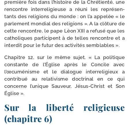
pre­mière fois dans l’histoire de la Chrétienté, une
ren­contre inter­re­li­gieuse a réuni les repré­sen­
tants des reli­gions du monde : on l’a appe­lée « le
par­le­ment mon­dial des reli­gions ». A la clô­ture de
cette ren­contre, le pape Léon XIII a refu­sé que les
catho­liques par­ti­cipent à de telles ren­contre et a
inter­dit pour le futur des acti­vi­tés semblables ».
Chapitre 12, sur le même sujet. « La poli­tique
constante de l’Église après le Concile avec
l’œcuménisme et le dia­logue inter­re­li­gieux a
contri­bué au rela­ti­visme doc­tri­nal en ce qui
concerne l’unique Sauveur, Jésus-​Christ et Son
Église ».
Sur la liberté religieuse
(chapitre 6)