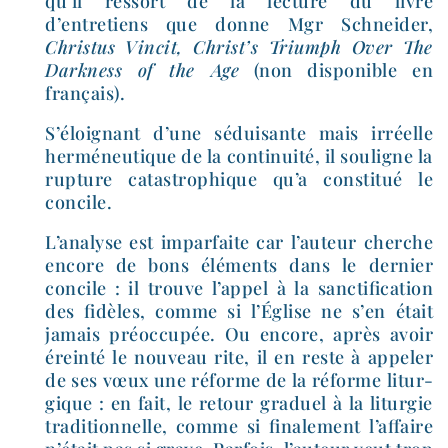
qu’il res­sort de la lec­ture du livre
d’entretiens que donne Mgr Schneider,
Christus Vincit, Christ’s Triumph Over The
Darkness of the Age
(non dis­po­nible en
français).
S’éloignant d’une sédui­sante mais irréelle
her­mé­neu­tique de la conti­nui­té, il sou­ligne la
rup­ture catas­tro­phique qu’a consti­tué le
concile.
L’analyse est impar­faite car l’auteur cherche
encore de bons élé­ments dans le der­nier
concile : il trouve l’appel à la sanc­ti­fi­ca­tion
des fidèles, comme si l’Église ne s’en était
jamais pré­oc­cu­pée. Ou encore, après avoir
érein­té le nou­veau rite, il en reste à appe­ler
de ses vœux une réforme de la réforme litur­
gique : en fait, le retour gra­duel à la litur­gie
tra­di­tion­nelle, comme si fina­le­ment l’affaire