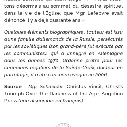
tons désor­mais au som­met du désastre spi­ri­tuel
dans la vie de l’Église, que Mgr Lefebvre avait
dénon­cé il y a déjà qua­rante ans ».
Quelques élé­ments bio­gra­phiques : l’auteur est issu
d’une famille d’allemands de la Russie, per­sé­cu­tés
par les sovié­tiques (son grand-​père fut exé­cu­té par
les com­mu­nistes), qui a immi­gré en Allemagne
dans les années 1970. Ordonné prêtre pour les
cha­noines régu­liers de la Sainte-​Croix, doc­teur en
patro­lo­gie, il a été consa­cré évêque en 2006.
Source :
Mgr Schneider,
Christus Vincit, Christ’s
Triumph Over The Darkness of the Age, Angelico
Press
(non dis­po­nible en français)