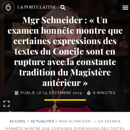
Mgr Schneider : « Un
examen honnête montre que
certaines expressions des
textes du Concile sont en
rupture avec la constante
tradition du Magistère
antérieur »
PUBLIÉ LE
15 DÉCEMBRE 2019
8 MINUTES
ACCUEIL
ACTUALITÉS
MGR SCHNEIDER : « UN EXAMEN
HONNÊTE MONTRE QUE CERTAINES EXPRESSIONS DES TEXTES