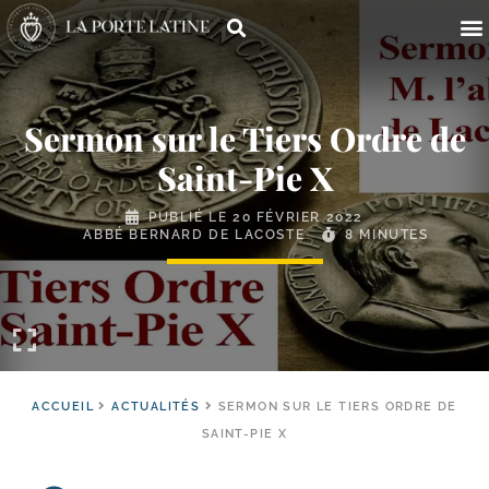
Sermon sur le Tiers Ordre de
Saint-​Pie X
PUBLIÉ LE
20 FÉVRIER 2022
ABBÉ BERNARD DE LACOSTE
8 MINUTES
ACCUEIL
ACTUALITÉS
SERMON SUR LE TIERS ORDRE DE
SAINT-PIE X