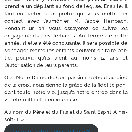
prendre un dépliant au fond de l’église. Ensuite, il
faut en par­ler à un prêtre qui vous met­tra en
contact avec l’aumônier, M. l’abbé Herrbach.
Pendant un an, vous essaye­rez de suivre les
enga­ge­ments des ter­tiaires. Au terme de cette
année, si elle a été concluante, il sera pos­sible de
s’engager. Même les enfants peuvent en faire par­
tie, pour­vu qu’ils aient au moins 12 ans et
l’autorisation de leurs parents.
Que Notre Dame de Compassion, debout au pied
de la croix, nous donne la grâce de la fidé­li­té pen­
dant toute notre vie, jusqu’à notre entrée dans la
vie éter­nelle et bienheureuse.
Au nom du Père et du Fils et du Saint Esprit. Ainsi-
soit-il. »
Le tiers-​odrde de saint pie X