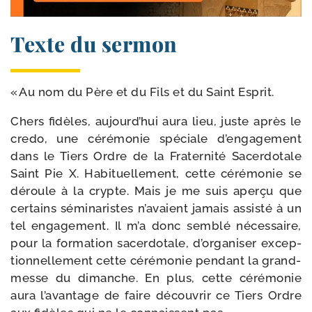
Texte du sermon
« Au nom du Père et du Fils et du Saint Esprit.
Chers fidèles, aujourd’hui aura lieu, juste après le
cre­do, une céré­mo­nie spé­ciale d’engagement
dans le Tiers Ordre de la Fraternité Sacerdotale
Saint Pie X. Habituellement, cette céré­mo­nie se
déroule à la crypte. Mais je me suis aper­çu que
cer­tains sémi­na­ristes n’avaient jamais assis­té à un
tel enga­ge­ment. Il m’a donc sem­blé néces­saire,
pour la for­ma­tion sacer­do­tale, d’organiser excep­
tion­nel­le­ment cette céré­mo­nie pen­dant la grand-​
messe du dimanche. En plus, cette céré­mo­nie
aura l’avantage de faire décou­vrir ce Tiers Ordre