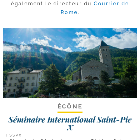
éga­le­ment le direc­teur du
Courrier de
Rome
.
ÉCÔNE
Séminaire International Saint-Pie
X
FSSPX