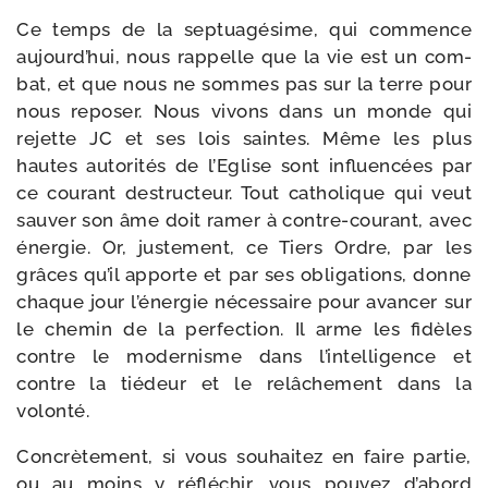
Ce temps de la sep­tua­gé­sime, qui com­mence
aujourd’hui, nous rap­pelle que la vie est un com­
bat, et que nous ne sommes pas sur la terre pour
nous repo­ser. Nous vivons dans un monde qui
rejette JC et ses lois saintes. Même les plus
hautes auto­ri­tés de l’Eglise sont influen­cées par
ce cou­rant des­truc­teur. Tout catho­lique qui veut
sau­ver son âme doit ramer à contre-​courant, avec
éner­gie. Or, jus­te­ment, ce Tiers Ordre, par les
grâces qu’il apporte et par ses obli­ga­tions, donne
chaque jour l’énergie néces­saire pour avan­cer sur
le che­min de la per­fec­tion. Il arme les fidèles
contre le moder­nisme dans l’intelligence et
contre la tié­deur et le relâ­che­ment dans la
volonté.
Concrètement, si vous sou­hai­tez en faire par­tie,
ou au moins y réflé­chir, vous pou­vez d’abord