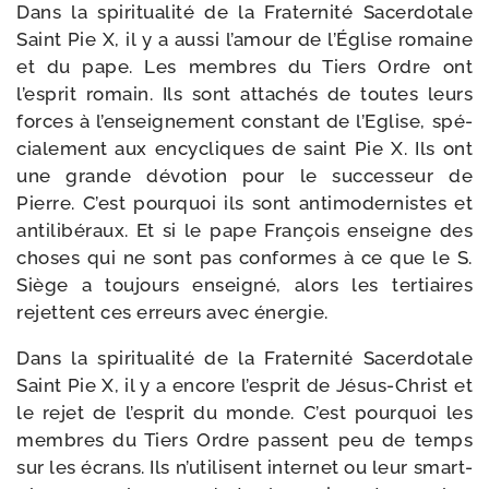
Dans la spi­ri­tua­li­té de la Fraternité Sacerdotale
Saint Pie X, il y a aus­si l’amour de l’Église romaine
et du pape. Les membres du Tiers Ordre ont
l’esprit romain. Ils sont atta­chés de toutes leurs
forces à l’enseignement constant de l’Eglise, spé­
cia­le­ment aux ency­cliques de saint Pie X. Ils ont
une grande dévo­tion pour le suc­ces­seur de
Pierre. C’est pour­quoi ils sont anti­mo­der­nistes et
anti­li­bé­raux. Et si le pape François enseigne des
choses qui ne sont pas conformes à ce que le S.
Siège a tou­jours ensei­gné, alors les ter­tiaires
rejettent ces erreurs avec énergie.
Dans la spi­ri­tua­li­té de la Fraternité Sacerdotale
Saint Pie X, il y a encore l’esprit de Jésus-​Christ et
le rejet de l’esprit du monde. C’est pour­quoi les
membres du Tiers Ordre passent peu de temps
sur les écrans. Ils n’utilisent inter­net ou leur smart­