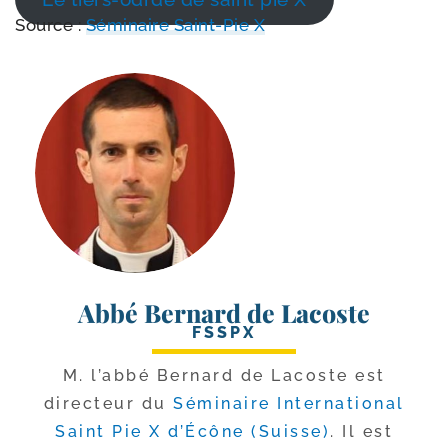
Source :
Séminaire Saint-​Pie X
Abbé Bernard de Lacoste
FSSPX
M. l’ab­bé Bernard de Lacoste est
direc­teur du
Séminaire International
Saint Pie X d’Écône (Suisse)
. Il est