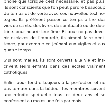
phone que lorsque c’est néces­saire, et pas plus.
Ils sont conscients que l’on peut perdre beau­coup
de temps et de ver­tu avec ces nou­velles tech­no­
lo­gies. Ils pré­fèrent pas­ser ce temps à lire des
vies de saints, des livres de spi­ri­tua­li­té ou de doc­
trine, pour nour­rir leur âme. Et pour ne pas deve­
nir esclaves de l’impureté, ils aiment faire péni­
tence, par exemple en jeû­nant aux vigiles et aux
quatre temps.
S’ils sont mariés, ils sont ouverts à la vie et ins­
crivent leurs enfants dans des écoles vrai­ment
catholiques.
Enfin, pour tendre tou­jours à la per­fec­tion et ne
pas tom­ber dans la tié­deur, les membres suivent
une retraite spi­ri­tuelle tous les deux ans et se
confessent au moins une fois par mois.