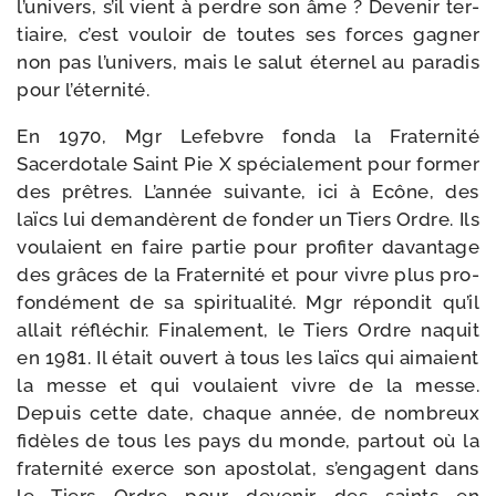
l’univers, s’il vient à perdre son âme ? Devenir ter­
tiaire, c’est vou­loir de toutes ses forces gagner
non pas l’univers, mais le salut éter­nel au para­dis
pour l’éternité.
En 1970, Mgr Lefebvre fon­da la Fraternité
Sacerdotale Saint Pie X spé­cia­le­ment pour for­mer
des prêtres. L’année sui­vante, ici à Ecône, des
laïcs lui deman­dèrent de fon­der un Tiers Ordre. Ils
vou­laient en faire par­tie pour pro­fi­ter davan­tage
des grâces de la Fraternité et pour vivre plus pro­
fon­dé­ment de sa spi­ri­tua­li­té. Mgr répon­dit qu’il
allait réflé­chir. Finalement, le Tiers Ordre naquit
en 1981. Il était ouvert à tous les laïcs qui aimaient
la messe et qui vou­laient vivre de la messe.
Depuis cette date, chaque année, de nom­breux
fidèles de tous les pays du monde, par­tout où la
fra­ter­ni­té exerce son apos­to­lat, s’engagent dans