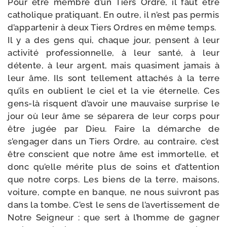
Pour être membre d’un Tiers Ordre, il faut être
catho­lique pra­ti­quant. En outre, il n’est pas per­mis
d’appartenir à deux Tiers Ordres en même temps.
Il y a des gens qui, chaque jour, pensent à leur
acti­vi­té pro­fes­sion­nelle, à leur san­té, à leur
détente, à leur argent, mais qua­si­ment jamais à
leur âme. Ils sont tel­le­ment atta­chés à la terre
qu’ils en oublient le ciel et la vie éter­nelle. Ces
gens-​là risquent d’avoir une mau­vaise sur­prise le
jour où leur âme se sépa­re­ra de leur corps pour
être jugée par Dieu. Faire la démarche de
s’engager dans un Tiers Ordre, au contraire, c’est
être conscient que notre âme est immor­telle, et
donc qu’elle mérite plus de soins et d’attention
que notre corps. Les biens de la terre, mai­sons,
voi­ture, compte en banque, ne nous sui­vront pas
dans la tombe. C’est le sens de l’avertissement de
Notre Seigneur : que sert à l’homme de gagner