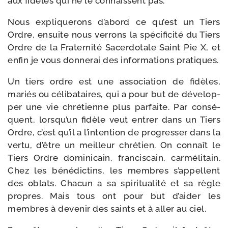
aux fidèles qui ne le connaissent pas.
Nous expli­que­rons d’abord ce qu’est un Tiers
Ordre, ensuite nous ver­rons la spé­ci­fi­ci­té du Tiers
Ordre de la Fraternité Sacerdotale Saint Pie X, et
enfin je vous don­ne­rai des infor­ma­tions pratiques.
Un tiers ordre est une asso­cia­tion de fidèles,
mariés ou céli­ba­taires, qui a pour but de déve­lop­
per une vie chré­tienne plus par­faite. Par consé­
quent, lorsqu’un fidèle veut entrer dans un Tiers
Ordre, c’est qu’il a l’intention de pro­gres­ser dans la
ver­tu, d’être un meilleur chré­tien. On connaît le
Tiers Ordre domi­ni­cain, fran­cis­cain, car­mé­li­tain.
Chez les béné­dic­tins, les membres s’appellent
des oblats. Chacun a sa spi­ri­tua­li­té et sa règle
propres. Mais tous ont pour but d’aider les
membres à deve­nir des saints et à aller au ciel.