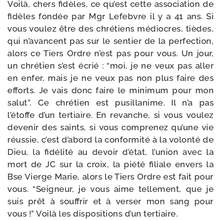
Voilà, chers fidèles, ce qu’est cette asso­cia­tion de
fidèles fon­dée par Mgr Lefebvre il y a 41 ans. Si
vous vou­lez être des chré­tiens médiocres, tièdes,
qui n’avancent pas sur le sen­tier de la per­fec­tion,
alors ce Tiers Ordre n’est pas pour vous. Un jour,
un chré­tien s’est écrié : “moi, je ne veux pas aller
en enfer, mais je ne veux pas non plus faire des
efforts. Je vais donc faire le mini­mum pour mon
salut”. Ce chré­tien est pusil­la­nime. Il n’a pas
l’étoffe d’un ter­tiaire. En revanche, si vous vou­lez
deve­nir des saints, si vous com­pre­nez qu’une vie
réus­sie, c’est d’abord la confor­mi­té à la volon­té de
Dieu, la fidé­li­té au devoir d’état, l’union avec la
mort de JC sur la croix, la pié­té filiale envers la
Bse Vierge Marie, alors le Tiers Ordre est fait pour
vous. “Seigneur, je vous aime tel­le­ment, que je
suis prêt à souf­frir et à ver­ser mon sang pour
vous !” Voilà les dis­po­si­tions d’un tertiaire.