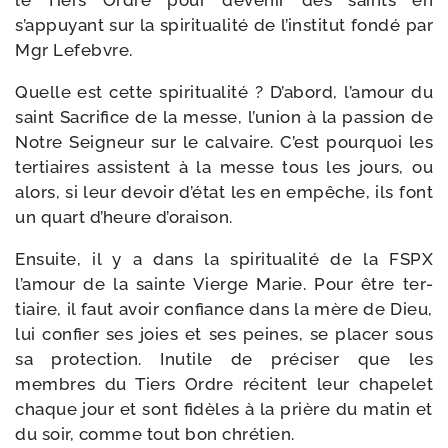
le Tiers Ordre pour deve­nir des saints en
s’appuyant sur la spi­ri­tua­li­té de l’institut fon­dé par
Mgr Lefebvre.
Quelle est cette spi­ri­tua­li­té ? D’abord, l’amour du
saint Sacrifice de la messe, l’union à la pas­sion de
Notre Seigneur sur le cal­vaire. C’est pour­quoi les
ter­tiaires assistent à la messe tous les jours, ou
alors, si leur devoir d’état les en empêche, ils font
un quart d’heure d’oraison.
Ensuite, il y a dans la spi­ri­tua­li­té de la FSPX
l’amour de la sainte Vierge Marie. Pour être ter­
tiaire, il faut avoir confiance dans la mère de Dieu,
lui confier ses joies et ses peines, se pla­cer sous
sa pro­tec­tion. Inutile de pré­ci­ser que les
membres du Tiers Ordre récitent leur cha­pe­let
chaque jour et sont fidèles à la prière du matin et
du soir, comme tout bon chré­tien.