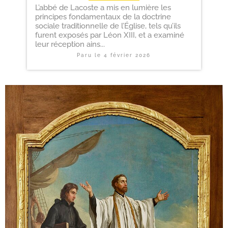
L’abbé de Lacoste a mis en lumière les
principes fondamentaux de la doctrine
sociale traditionnelle de l’Église, tels qu’ils
furent exposés par Léon XIII, et a examiné
leur réception ains...
Paru le
4 février 2026