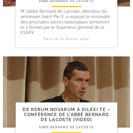
ABBÉ BERNARD DE LACOSTE
M. l’abbé Bernard de Lacoste, directeur du
séminaire Saint-Pie X, a exposé la nécessité
des prochains sacres épiscopaux annoncés
le 2 février par le Supérieur général de la
FSSPX.
Paru le
10 février 2026
DE RERUM NOVARUM À DILEXI TE –
CONFÉRENCE DE L’ABBÉ BERNARD
DE LACOSTE [VIDÉO]
ABBÉ BERNARD DE LACOSTE