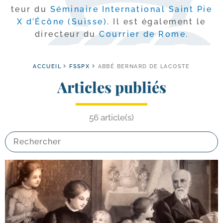
teur du
Séminaire International Saint Pie
X d’Écône (Suisse)
. Il est éga­le­ment le
direc­teur du
Courrier de Rome
.
ACCUEIL
FSSPX
ABBÉ BERNARD DE LACOSTE
Articles publiés
56 article(s)