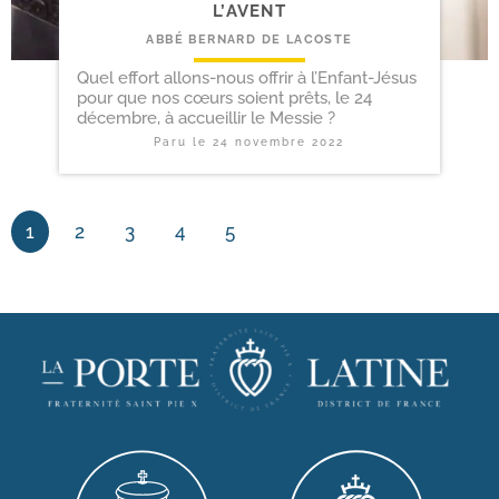
L’AVENT
ABBÉ BERNARD DE LACOSTE
Quel effort allons-nous offrir à l’Enfant-Jésus
pour que nos cœurs soient prêts, le 24
décembre, à accueillir le Messie ?
Paru le
24 novembre 2022
1
2
3
4
5