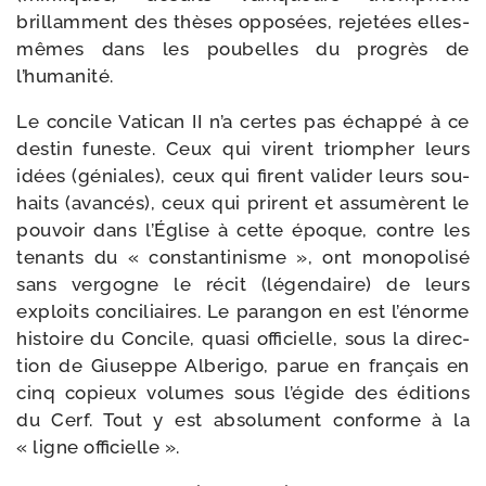
brillam­ment des thèses oppo­sées, reje­tées elles-​
mêmes dans les pou­belles du pro­grès de
l’humanité.
Le concile Vatican II n’a certes pas échap­pé à ce
des­tin funeste. Ceux qui virent triom­pher leurs
idées (géniales), ceux qui firent vali­der leurs sou­
haits (avan­cés), ceux qui prirent et assu­mèrent le
pou­voir dans l’Église à cette époque, contre les
tenants du « constan­ti­nisme », ont mono­po­li­sé
sans ver­gogne le récit (légen­daire) de leurs
exploits conci­liaires. Le paran­gon en est l’énorme
his­toire du Concile, qua­si offi­cielle, sous la direc­
tion de Giuseppe Alberigo, parue en fran­çais en
cinq copieux volumes sous l’égide des édi­tions
du Cerf. Tout y est abso­lu­ment conforme à la
« ligne officielle ».