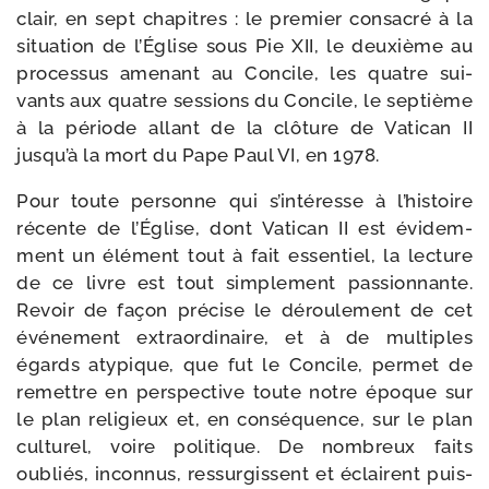
clair, en sept cha­pitres : le pre­mier consa­cré à la
situa­tion de l’Église sous Pie XII, le deuxième au
pro­ces­sus ame­nant au Concile, les quatre sui­
vants aux quatre ses­sions du Concile, le sep­tième
à la période allant de la clô­ture de Vatican II
jusqu’à la mort du Pape Paul VI, en 1978.
Pour toute per­sonne qui s’intéresse à l’histoire
récente de l’Église, dont Vatican II est évi­dem­
ment un élé­ment tout à fait essen­tiel, la lec­ture
de ce livre est tout sim­ple­ment pas­sion­nante.
Revoir de façon pré­cise le dérou­le­ment de cet
évé­ne­ment extra­or­di­naire, et à de mul­tiples
égards aty­pique, que fut le Concile, per­met de
remettre en pers­pec­tive toute notre époque sur
le plan reli­gieux et, en consé­quence, sur le plan
cultu­rel, voire poli­tique. De nom­breux faits
oubliés, incon­nus, res­sur­gissent et éclairent puis­