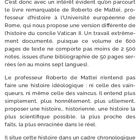
C’est donc avec un inté­rêt évident qu’on par­court
le livre remar­quable de Roberto de Mattei, pro­
fes­seur d’histoire à l’Université euro­péenne de
Rome, qui nous pro­pose une ver­sion dif­fé­rente de
l’histoire du concile Vatican II. Un tra­vail extrê­me­
ment docu­men­té, puisque ce volume de 600
pages de texte ne com­porte pas moins de 2 500
notes, issues d’une biblio­gra­phie de 50 pages ser­
rées (en au moins sept langues).
Le pro­fes­seur Roberto de Mattei n’entend pas
faire une his­toire idéo­lo­gique : ni celle des vain­
queurs, ni même celle des vain­cus. Il entend plus
sim­ple­ment, plus hon­nê­te­ment, plus uti­le­ment,
pro­po­ser une his­toire… his­to­rienne, une his­toire la
plus scien­ti­fique pos­sible, la plus proche des
faits, la plus enra­ci­née dans le réel.
Il situe cette his­toire dans un cadre chro­no­lo­gique