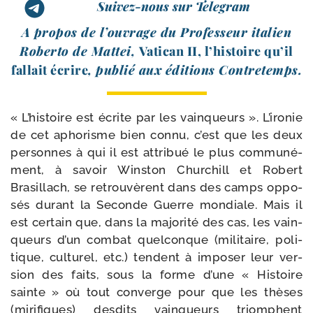
Suivez-nous sur Telegram
A pro­pos de l’ouvrage du Professeur ita­lien
Roberto de Mattei,
Vatican II, l’histoire qu’il
fal­lait écrire
, publié aux édi­tions Contretemps.
« L’histoire est écrite par les vain­queurs ». L’ironie
de cet apho­risme bien connu, c’est que les deux
per­sonnes à qui il est attri­bué le plus com­mu­né­
ment, à savoir Winston Churchill et Robert
Brasillach, se retrou­vèrent dans des camps oppo­
sés durant la Seconde Guerre mon­diale. Mais il
est cer­tain que, dans la majo­ri­té des cas, les vain­
queurs d’un com­bat quel­conque (mili­taire, poli­
tique, cultu­rel, etc.) tendent à impo­ser leur ver­
sion des faits, sous la forme d’une « Histoire
sainte » où tout converge pour que les thèses
(miri­fiques) des­dits vain­queurs triomphent