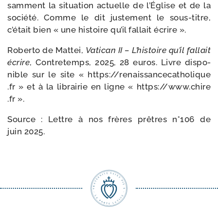
sam­ment la situa­tion actuelle de l’Église et de la
socié­té. Comme le dit jus­te­ment le sous-​titre,
c’était bien « une his­toire qu’il fal­lait écrire ».
Roberto de Mattei,
Vatican II – L’histoire qu’il fal­lait
écrire
, Contretemps, 2025, 28 euros. Livre dis­po­
nible sur le site « https://​renais​san​ce​ca​tho​lique​
.fr » et à la librai­rie en ligne « https://​www​.chire​
.fr ».
Source : Lettre à nos frères prêtres n°106 de
juin 2025.