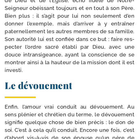
de Dieu et de l’Eglise, écho fidèle de Notre-​
Seigneur obéis­sant tou­jours et en tout à son Père.
Bien plus : il s’agit pour lui non seule­ment d’en
don­ner l’exemple, mais d’arriver à y entraî­ner
pater­nel­le­ment les autres membres de sa famille.
Son auto­ri­té lui est confiée dans ce but : faire res­
pec­ter l’ordre sacré éta­bli par Dieu, avec une
douce intran­si­geance, ayant la conscience de se
mon­trer ain­si à la hau­teur de la mis­sion dont il est
investi.
Le dévouement
Enfin, l’amour vrai conduit au dévoue­ment. Au
sens plé­nier et chré­tien du terme, le dévoue­ment
signi­fie quelque chose de bien pré­cis : le don de
soi. C’est à cela qu’il conduit. Encore une fois, c’est
d’abord vis-​à-​vis de son épouse qu’un père de