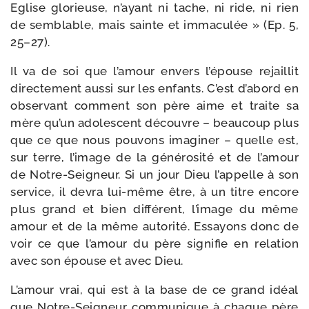
Eglise glo­rieuse, n’ayant ni tache, ni ride, ni rien
de sem­blable, mais sainte et imma­cu­lée » (Ep. 5,
25–27).
Il va de soi que l’amour envers l’épouse rejaillit
direc­te­ment aus­si sur les enfants. C’est d’abord en
obser­vant com­ment son père aime et traite sa
mère qu’un ado­les­cent découvre – beau­coup plus
que ce que nous pou­vons ima­gi­ner – quelle est,
sur terre, l’image de la géné­ro­si­té et de l’amour
de Notre-​Seigneur. Si un jour Dieu l’appelle à son
ser­vice, il devra lui-​même être, à un titre encore
plus grand et bien dif­fé­rent, l’image du même
amour et de la même auto­ri­té. Essayons donc de
voir ce que l’amour du père signi­fie en rela­tion
avec son épouse et avec Dieu.
L’amour vrai, qui est à la base de ce grand idéal
que Notre-​Seigneur com­mu­nique à chaque père