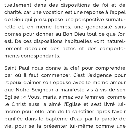
tuel­le­ment dans des dis­po­si­tions de foi et de
cha­ri­té, car une voca­tion est une réponse à l’appel
de Dieu qui pré­sup­pose une pers­pec­tive sur­na­tu­
relle et, en même temps, une géné­ro­si­té sans
bornes pour don­ner au Bon Dieu tout ce que l’on
est. De ces dis­po­si­tions habi­tuelles vont natu­rel­
le­ment décou­ler des actes et des com­por­te­
ments correspondants.
Saint Paul nous donne la clef pour com­prendre
par où il faut com­men­cer. C’est l’exigence pour
l’époux d’aimer son épouse avec le même amour
que Notre-​Seigneur a mani­fes­té vis-​à-​vis de son
Eglise : « Vous, maris, aimez vos femmes, comme
le Christ aus­si a aimé l’Eglise et s’est livré lui-​
même pour elle, afin de la sanc­ti­fier, après l’avoir
puri­fiée dans le bap­tême d’eau par la parole de
vie, pour se la pré­sen­ter lui-​même comme une