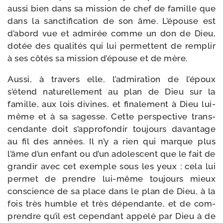
aus­si bien dans sa mis­sion de chef de famille que
dans la sanc­ti­fi­ca­tion de son âme. L’épouse est
d’abord vue et admi­rée comme un don de Dieu,
dotée des qua­li­tés qui lui per­mettent de rem­plir
à ses côtés sa mis­sion d’épouse et de mère.
Aussi, à tra­vers elle, l’admiration de l’époux
s’étend natu­rel­le­ment au plan de Dieu sur la
famille, aux lois divines, et fina­le­ment à Dieu lui-​
même et à sa sagesse. Cette pers­pec­tive trans­
cen­dante doit s’approfondir tou­jours davan­tage
au fil des années. Il n’y a rien qui marque plus
l’âme d’un enfant ou d’un ado­les­cent que le fait de
gran­dir avec cet exemple sous les yeux : cela lui
per­met de prendre lui-​même tou­jours mieux
conscience de sa place dans le plan de Dieu, à la
fois très humble et très dépen­dante, et de com­
prendre qu’il est cepen­dant appe­lé par Dieu à de