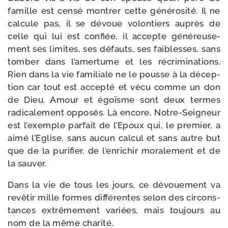
famille est cen­sé mon­trer cette géné­ro­si­té. Il ne
cal­cule pas, il se dévoue volon­tiers auprès de
celle qui lui est confiée, il accepte géné­reu­se­
ment ses limites, ses défauts, ses fai­blesses, sans
tom­ber dans l’amertume et les récri­mi­na­tions.
Rien dans la vie fami­liale ne le pousse à la décep­
tion car tout est accep­té et vécu comme un don
de Dieu. Amour et égoïsme sont deux termes
radi­ca­le­ment oppo­sés. Là encore, Notre-​Seigneur
est l’exemple par­fait de l’Epoux qui, le pre­mier, a
aimé l’Eglise, sans aucun cal­cul et sans autre but
que de la puri­fier, de l’enrichir mora­le­ment et de
la sauver.
Dans la vie de tous les jours, ce dévoue­ment va
revê­tir mille formes dif­fé­rentes selon des cir­cons­
tances extrê­me­ment variées, mais tou­jours au
nom de la même charité.