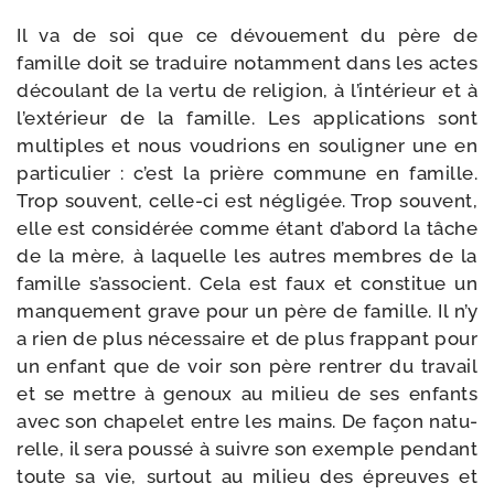
Il va de soi que ce dévoue­ment du père de
famille doit se tra­duire notam­ment dans les actes
décou­lant de la ver­tu de reli­gion, à l’intérieur et à
l’extérieur de la famille. Les appli­ca­tions sont
mul­tiples et nous vou­drions en sou­li­gner une en
par­ti­cu­lier : c’est la prière com­mune en famille.
Trop sou­vent, celle-​ci est négli­gée. Trop sou­vent,
elle est consi­dé­rée comme étant d’abord la tâche
de la mère, à laquelle les autres membres de la
famille s’associent. Cela est faux et consti­tue un
man­que­ment grave pour un père de famille. Il n’y
a rien de plus néces­saire et de plus frap­pant pour
un enfant que de voir son père ren­trer du tra­vail
et se mettre à genoux au milieu de ses enfants
avec son cha­pe­let entre les mains. De façon natu­
relle, il sera pous­sé à suivre son exemple pen­dant
toute sa vie, sur­tout au milieu des épreuves et