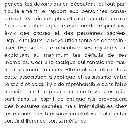
gences, les devoirs qui en découlent, et tout par­
ti­cu­liè­re­ment le rap­port aux per­sonnes consa­
crées. Il n’y a rien de plus effi­cace pour détruire de
futures voca­tions que le manque de res­pect vis-​
à-​vis des choses et des per­sonnes sacrées.
Depuis tou­jours, la Révolution tente de décré­di­bi­
li­ser l’Eglise et de ridi­cu­li­ser ses mys­tères en
exploi­tant au maxi­mum les défauts de ses
membres. C’est une tac­tique qui fonc­tionne mal­
heu­reu­se­ment tou­jours. Elle doit son effi­ca­ci­té à
cette asso­cia­tion dia­bo­lique et sai­sis­sante entre
le sacré et ce qu’il y a de répré­hen­sible dans l’être
humain. Il ne faut pas céder à ce tra­vers, en glis­
sant dans un esprit de cri­tique qui pro­vo­que­ra
des bles­sures cachées mais irré­mé­diables chez
les enfants. Ces bles­sures en effet vont ali­men­ter
soit l’indifférence, soit la méfiance.