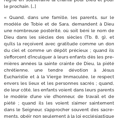
le prochain. […]
« Quand, dans une famille, les parents, sur le
modèle de Tobie et de Sara, demandent à Dieu
une nom­breuse pos­té­ri­té, où soit béni le nom de
Dieu dans les siècles des siècles (Tb. 8, 9), et
qu’ils la reçoivent avec gra­ti­tude comme un don
du ciel et comme un dépôt pré­cieux ; quand ils
s’efforcent d’inculquer à leurs enfants dès les pre­
mières années la sainte crainte de Dieu, la pié­té
chré­tienne, une tendre dévo­tion à Jésus
Eucharistie et à la Vierge Immaculée, le res­pect
envers les lieux et les per­sonnes sacrés ; quand,
de leur côté, les enfants voient dans leurs parents
le modèle d’une vie d’honneur, de tra­vail et de
pié­té ; quand ils les voient s’aimer sain­te­ment
dans le Seigneur, s’approcher sou­vent des sacre­
ments, obéir non seule­ment à la loi ecclé­sias­tique