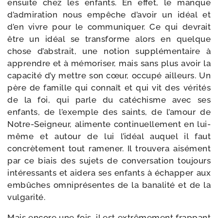
ensuite chez les enfants. En effet, le manque
d’admiration nous empêche d’avoir un idéal et
d’en vivre pour le com­mu­ni­quer. Ce qui devrait
être un idéal se trans­forme alors en quelque
chose d’abstrait, une notion sup­plé­men­taire à
apprendre et à mémo­ri­ser, mais sans plus avoir la
capa­ci­té d’y mettre son cœur, occu­pé ailleurs. Un
père de famille qui connaît et qui vit des véri­tés
de la foi, qui parle du caté­chisme avec ses
enfants, de l’exemple des saints, de l’amour de
Notre-​Seigneur, ali­mente conti­nuel­le­ment en lui-​
même et autour de lui l’idéal auquel il faut
concrè­te­ment tout rame­ner. Il trou­ve­ra aisé­ment
par ce biais des sujets de conver­sa­tion tou­jours
inté­res­sants et aide­ra ses enfants à échap­per aux
embûches omni­pré­sentes de la bana­li­té et de la
vulgarité.
Mais encore une fois, il est extrê­me­ment frap­pant