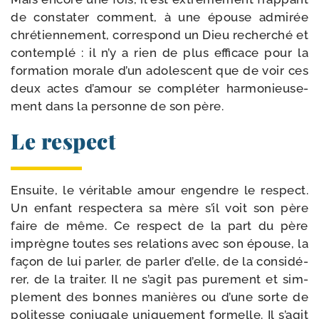
de consta­ter com­ment, à une épouse admi­rée
chré­tien­ne­ment, cor­res­pond un Dieu recher­ché et
contem­plé : il n’y a rien de plus effi­cace pour la
for­ma­tion morale d’un ado­les­cent que de voir ces
deux actes d’amour se com­plé­ter har­mo­nieu­se­
ment dans la per­sonne de son père.
Le respect
Ensuite, le véri­table amour engendre le res­pect.
Un enfant res­pec­te­ra sa mère s’il voit son père
faire de même. Ce res­pect de la part du père
imprègne toutes ses rela­tions avec son épouse, la
façon de lui par­ler, de par­ler d’elle, de la consi­dé­
rer, de la trai­ter. Il ne s’agit pas pure­ment et sim­
ple­ment des bonnes manières ou d’une sorte de
poli­tesse conju­gale uni­que­ment for­melle. Il s’agit