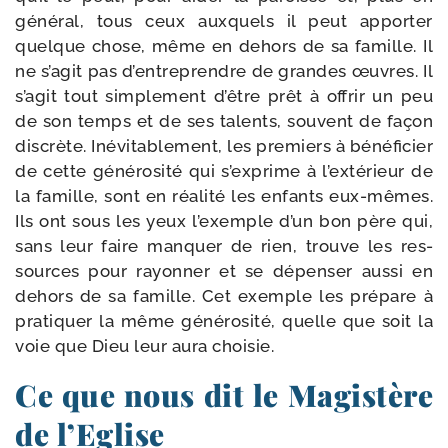
géné­ral, tous ceux aux­quels il peut appor­ter
quelque chose, même en dehors de sa famille. Il
ne s’agit pas d’entreprendre de grandes œuvres. Il
s’agit tout sim­ple­ment d’être prêt à offrir un peu
de son temps et de ses talents, sou­vent de façon
dis­crète. Inévitablement, les pre­miers à béné­fi­cier
de cette géné­ro­si­té qui s’exprime à l’extérieur de
la famille, sont en réa­li­té les enfants eux-​mêmes.
Ils ont sous les yeux l’exemple d’un bon père qui,
sans leur faire man­quer de rien, trouve les res­
sources pour rayon­ner et se dépen­ser aus­si en
dehors de sa famille. Cet exemple les pré­pare à
pra­ti­quer la même géné­ro­si­té, quelle que soit la
voie que Dieu leur aura choisie.
Ce que nous dit le Magistère
de l’Eglise