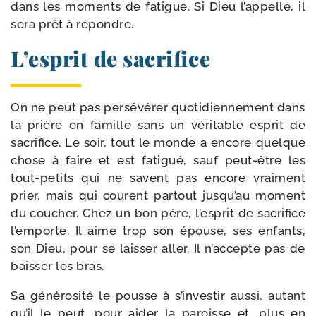
dans les moments de fatigue. Si Dieu l’appelle, il
sera prêt à répondre.
L’esprit de sacrifice
On ne peut pas per­sé­vé­rer quo­ti­dien­ne­ment dans
la prière en famille sans un véri­table esprit de
sacri­fice. Le soir, tout le monde a encore quelque
chose à faire et est fati­gué, sauf peut-​être les
tout-​petits qui ne savent pas encore vrai­ment
prier, mais qui courent par­tout jusqu’au moment
du cou­cher. Chez un bon père, l’esprit de sacri­fice
l’emporte. Il aime trop son épouse, ses enfants,
son Dieu, pour se lais­ser aller. Il n’accepte pas de
bais­ser les bras.
Sa géné­ro­si­té le pousse à s’investir aus­si, autant
qu’il le peut, pour aider la paroisse et, plus en