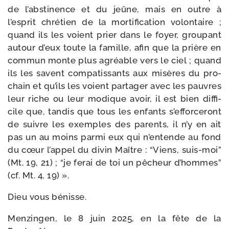
de l’abstinence et du jeûne, mais en outre à
l’esprit chré­tien de la mor­ti­fi­ca­tion volon­taire ;
quand ils les voient prier dans le foyer, grou­pant
autour d’eux toute la famille, afin que la prière en
com­mun monte plus agréable vers le ciel ; quand
ils les savent com­pa­tis­sants aux misères du pro­
chain et qu’ils les voient par­ta­ger avec les pauvres
leur riche ou leur modique avoir, il est bien dif­fi­
cile que, tan­dis que tous les enfants s’efforceront
de suivre les exemples des parents, il n’y en ait
pas un au moins par­mi eux qui n’entende au fond
du cœur l’appel du divin Maître : “Viens, suis-​moi”
(Mt. 19, 21) ; “je ferai de toi un pêcheur d’hommes”
(cf. Mt. 4, 19) ».
Dieu vous bénisse.
Menzingen, le 8 juin 2025, en la fête de la