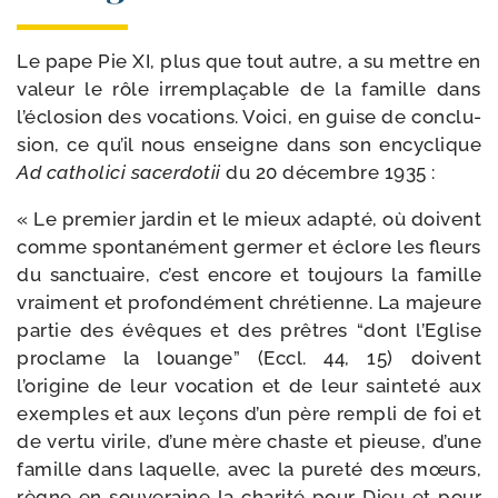
Le pape Pie XI, plus que tout autre, a su mettre en
valeur le rôle irrem­pla­çable de la famille dans
l’éclosion des voca­tions. Voici, en guise de conclu­
sion, ce qu’il nous enseigne dans son ency­clique
Ad catho­li­ci sacer­do­tii
du 20 décembre 1935 :
« Le pre­mier jar­din et le mieux adap­té, où doivent
comme spon­ta­né­ment ger­mer et éclore les fleurs
du sanc­tuaire, c’est encore et tou­jours la famille
vrai­ment et pro­fon­dé­ment chré­tienne. La majeure
par­tie des évêques et des prêtres “dont l’Eglise
pro­clame la louange” (Eccl. 44, 15) doivent
l’origine de leur voca­tion et de leur sain­te­té aux
exemples et aux leçons d’un père rem­pli de foi et
de ver­tu virile, d’une mère chaste et pieuse, d’une
famille dans laquelle, avec la pure­té des mœurs,
règne en sou­ve­raine la cha­ri­té pour Dieu et pour