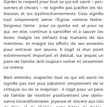
Garder le res­pect pour tout ce qui est sacré – per­
sonnes et choses – ne signi­fie pas jus­ti­fier les fai­
blesses et les dys­fonc­tion­ne­ments. Cela signi­fie
tout sim­ple­ment aimer l’Eglise comme Notre-​
Seigneur l’aime : pour ce qu’elle est, et pour ce
qui, en elle, conti­nue à sanc­ti­fier et à sau­ver les
âmes, mal­gré les défauts trop humains de ses
membres, et mal­gré les efforts de ses enne­mis
pour entra­ver son œuvre. Il s’agit là d’un point
extrê­me­ment impor­tant et déli­cat, sur lequel un
père de famille doit tou­jours veiller et s’examiner
lui-même.
Bien enten­du, res­pec­ter tout ce qui est sacré ne
signi­fie pas non plus s’abstenir sim­ple­ment de le
cri­ti­quer ou de le mépri­ser ; il s’agit pour un père
de famille de mon­trer posi­ti­ve­ment une obéis­
sance incon­di­tion­nelle, joyeuse et sin­cère aux lois