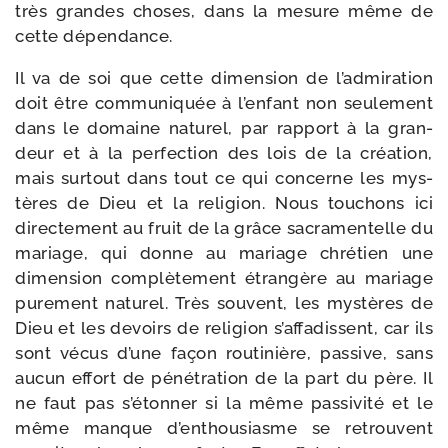
très grandes choses, dans la mesure même de
cette dépendance.
Il va de soi que cette dimen­sion de l’admiration
doit être com­mu­ni­quée à l’enfant non seule­ment
dans le domaine natu­rel, par rap­port à la gran­
deur et à la per­fec­tion des lois de la créa­tion,
mais sur­tout dans tout ce qui concerne les mys­
tères de Dieu et la reli­gion. Nous tou­chons ici
direc­te­ment au fruit de la grâce sacra­men­telle du
mariage, qui donne au mariage chré­tien une
dimen­sion com­plè­te­ment étran­gère au mariage
pure­ment natu­rel. Très sou­vent, les mys­tères de
Dieu et les devoirs de reli­gion s’affadissent, car ils
sont vécus d’une façon rou­ti­nière, pas­sive, sans
aucun effort de péné­tra­tion de la part du père. Il
ne faut pas s’étonner si la même pas­si­vi­té et le
même manque d’enthousiasme se retrouvent