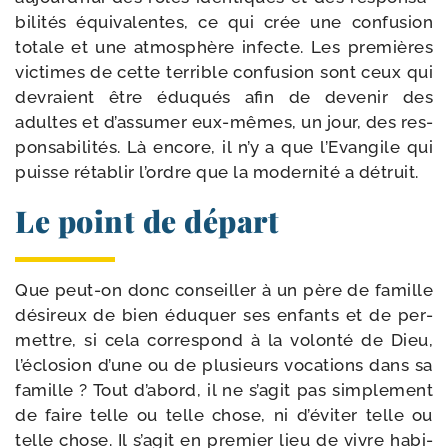
bi­li­tés équi­va­lentes, ce qui crée une confu­sion
totale et une atmo­sphère infecte. Les pre­mières
vic­times de cette ter­rible confu­sion sont ceux qui
devraient être édu­qués afin de deve­nir des
adultes et d’assumer eux-​mêmes, un jour, des res­
pon­sa­bi­li­tés. Là encore, il n’y a que l’Evangile qui
puisse réta­blir l’ordre que la moder­ni­té a détruit.
Le point de départ
Que peut-​on donc conseiller à un père de famille
dési­reux de bien édu­quer ses enfants et de per­
mettre, si cela cor­res­pond à la volon­té de Dieu,
l’éclosion d’une ou de plu­sieurs voca­tions dans sa
famille ? Tout d’abord, il ne s’agit pas sim­ple­ment
de faire telle ou telle chose, ni d’éviter telle ou
telle chose. Il s’agit en pre­mier lieu de vivre habi­