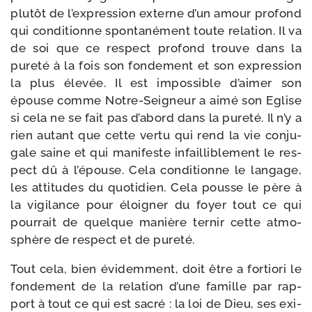
plu­tôt de l’expression externe d’un amour pro­fond
qui condi­tionne spon­ta­né­ment toute rela­tion. Il va
de soi que ce res­pect pro­fond trouve dans la
pure­té à la fois son fon­de­ment et son expres­sion
la plus éle­vée. Il est impos­sible d’aimer son
épouse comme Notre-​Seigneur a aimé son Eglise
si cela ne se fait pas d’abord dans la pure­té. Il n’y a
rien autant que cette ver­tu qui rend la vie conju­
gale saine et qui mani­feste infailli­ble­ment le res­
pect dû à l’épouse. Cela condi­tionne le lan­gage,
les atti­tudes du quo­ti­dien. Cela pousse le père à
la vigi­lance pour éloi­gner du foyer tout ce qui
pour­rait de quelque manière ter­nir cette atmo­
sphère de res­pect et de pureté.
Tout cela, bien évi­dem­ment, doit être a for­tio­ri le
fon­de­ment de la rela­tion d’une famille par rap­
port à tout ce qui est sacré : la loi de Dieu, ses exi­