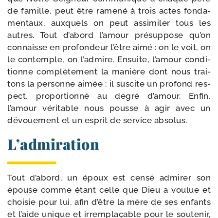
de famille, peut être rame­né à trois actes fon­da­
men­taux, aux­quels on peut assi­mi­ler tous les
autres. Tout d’abord l’amour pré­sup­pose qu’on
connaisse en pro­fon­deur l’être aimé : on le voit, on
le contemple, on l’admire. Ensuite, l’amour condi­
tionne com­plè­te­ment la manière dont nous trai­
tons la per­sonne aimée : il sus­cite un pro­fond res­
pect, pro­por­tion­né au degré d’amour. Enfin,
l’amour véri­table nous pousse à agir avec un
dévoue­ment et un esprit de ser­vice absolus.
L’admiration
Tout d’abord, un époux est cen­sé admi­rer son
épouse comme étant celle que Dieu a vou­lue et
choi­sie pour lui, afin d’être la mère de ses enfants
et l’aide unique et irrem­pla­çable pour le sou­te­nir,