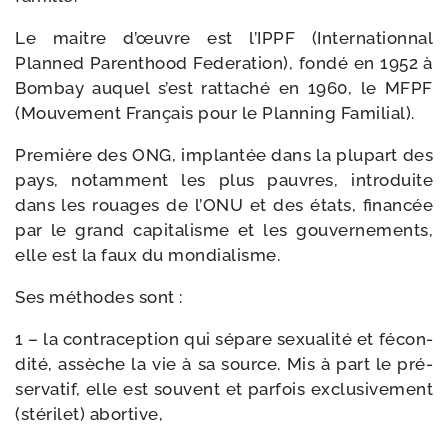
Le maitre d’œuvre est l’IPPF (Internationnal
Planned Parenthood Federation), fon­dé en 1952 à
Bombay auquel s’est rat­ta­ché en 1960, le MFPF
(Mouvement Français pour le Planning Familial).
Première des ONG, implan­tée dans la plu­part des
pays, notam­ment les plus pauvres, intro­duite
dans les rouages de l’ONU et des états, finan­cée
par le grand capi­ta­lisme et les gou­ver­ne­ments,
elle est la faux du mondialisme.
Ses méthodes sont :
1 – la contra­cep­tion qui sépare sexua­li­té et fécon­
di­té, assèche la vie à sa source. Mis à part le pré­
ser­va­tif, elle est sou­vent et par­fois exclu­si­ve­ment
(sté­ri­let) abortive,