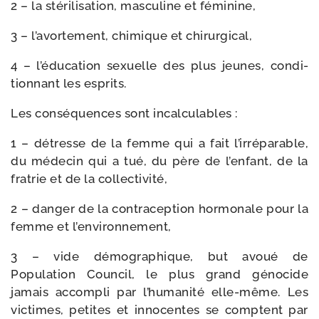
2 – la sté­ri­li­sa­tion, mas­cu­line et féminine,
3 – l’avortement, chi­mique et chirurgical,
4 – l’éducation sexuelle des plus jeunes, condi­
tion­nant les esprits.
Les consé­quences sont incalculables :
1 – détresse de la femme qui a fait l’irréparable,
du méde­cin qui a tué, du père de l’enfant, de la
fra­trie et de la collectivité,
2 – dan­ger de la contra­cep­tion hor­mo­nale pour la
femme et l’environnement,
3 – vide démo­gra­phique, but avoué de
Population Council, le plus grand géno­cide
jamais accom­pli par l’humanité elle-​même. Les
vic­times, petites et inno­centes se comptent par