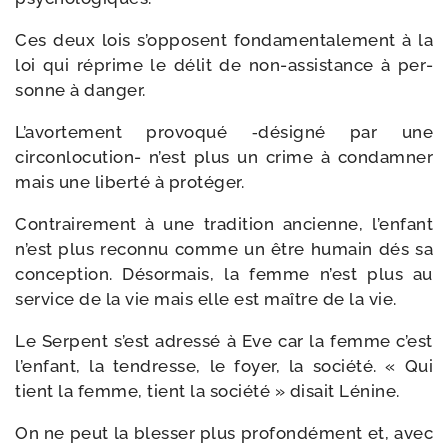
Ces deux lois s’opposent fon­da­men­ta­le­ment à la
loi qui réprime le délit de non-​assistance à per­
sonne à danger.
L’avortement pro­vo­qué ‑dési­gné par une
circonlocution- n’est plus un crime à condam­ner
mais une liber­té à protéger.
Contrairement à une tra­di­tion ancienne, l’enfant
n’est plus recon­nu comme un être humain dés sa
concep­tion. Désormais, la femme n’est plus au
ser­vice de la vie mais elle est maître de la vie.
Le Serpent s’est adres­sé à Eve car la femme c’est
l’enfant, la ten­dresse, le foyer, la socié­té. « Qui
tient la femme, tient la socié­té » disait Lénine.
On ne peut la bles­ser plus pro­fon­dé­ment et, avec