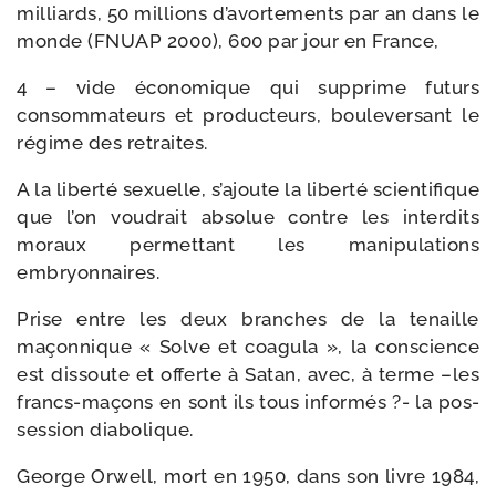
mil­liards, 50 mil­lions d’avortements par an dans le
monde (FNUAP 2000), 600 par jour en France,
4 – vide éco­no­mique qui sup­prime futurs
consom­ma­teurs et pro­duc­teurs, bou­le­ver­sant le
régime des retraites.
A la liber­té sexuelle, s’ajoute la liber­té scien­ti­fique
que l’on vou­drait abso­lue contre les inter­dits
moraux per­met­tant les mani­pu­la­tions
embryonnaires.
Prise entre les deux branches de la tenaille
maçon­nique « Solve et coa­gu­la », la conscience
est dis­soute et offerte à Satan, avec, à terme –les
francs-​maçons en sont ils tous infor­més ?- la pos­
ses­sion diabolique.
George Orwell, mort en 1950, dans son livre 1984,