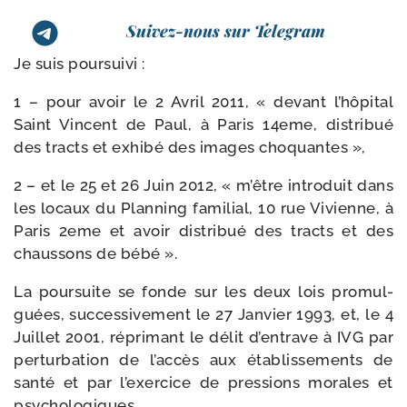
Suivez-nous sur Telegram
Je suis poursuivi :
1 – pour avoir le 2 Avril 2011, « devant l’hôpital
Saint Vincent de Paul, à Paris 14eme, dis­tri­bué
des tracts et exhi­bé des images choquantes »,
2 – et le 25 et 26 Juin 2012, « m’être intro­duit dans
les locaux du Planning fami­lial, 10 rue Vivienne, à
Paris 2eme et avoir dis­tri­bué des tracts et des
chaus­sons de bébé ».
La pour­suite se fonde sur les deux lois pro­mul­
guées, suc­ces­si­ve­ment le 27 Janvier 1993, et, le 4
Juillet 2001, répri­mant le délit d’entrave à IVG par
per­tur­ba­tion de l’accès aux éta­blis­se­ments de
san­té et par l’exercice de pres­sions morales et
psychologiques.