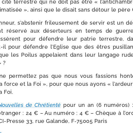
 cité ter­restre qui ne doit pas être « l’antichambr
­ma­ti­sée », ain­si que le disait sans détour le père
­neur, s’abstenir fri­leu­se­ment de ser­vir est un dé
ment réser­vé aux déser­teurs en temps de guerr
sèrent pour défendre leur patrie ter­restre, da
​t-​il pour défendre l’Eglise que des êtres pusil­la­
que les Poilus appe­laient dans leur lan­gage rude
» ?
ne per­met­tez pas que nous vous fas­sions hont
la force et la Foi », pour que nous ayons « l’ardeu
a Foi.
Nouvelles de Chrétienté
pour un an (6 numé­ros) :
; étran­ger : 24 € – Au numé­ro : 4 € – Chèque à l’
ICI-​Presse 33, rue Galande, F‑75005 Paris