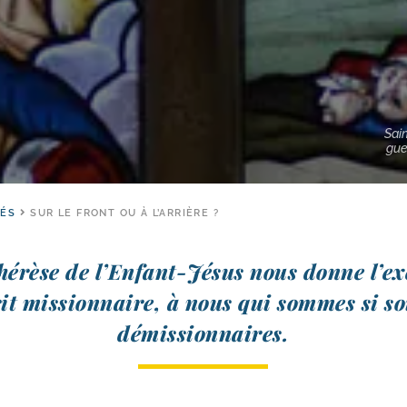
Sai
guer
TÉS
SUR LE FRONT OU À L’ARRIÈRE ?
hérèse de l’Enfant-Jésus nous donne l’e
prit mis­sion­naire, à nous qui sommes si so
démissionnaires.