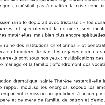
­riques, n’hésitait pas à qua­li­fier la crise conci­l
.
sion­naire le déplo­rait avec tris­tesse : « les dés
erres, et spé­cia­le­ment la der­nière, sont incal­
es maté­rielles, mais bien plus encore spirituelles
 « ruine des ins­ti­tu­tions chré­tiennes » et péné­tr
bé­rale et moder­niste dans les organes direc­teurs 
erre-​là sont sous nos yeux : mul­ti­pli­ca­tions des
e mariage et la famille ; effon­dre­ment des voca­tion
…
a­tion dra­ma­tique, sainte Thérèse resterait-​elle i
e rap­pel, mobi­lise les éner­gies, secoue les âme
m­plir notre mis­sion au quo­ti­dien, à accom­plir 
 père et de mère de famille, de patron et d’emplo