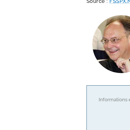
Source :
FSSPX​
Informations 