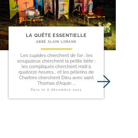
LA QUÊTE ESSENTIELLE
ABBÉ ALAIN LORANS
Les cupides cherchent de l’or ; les
scrupuleux cherchent la petite bête ;
les compliqués cherchent midi à
quatorze heures... et les pèlerins de
Chartres cherchent Dieu avec saint
Thomas d'Aquin ...
Paru le
6 décembre 2023