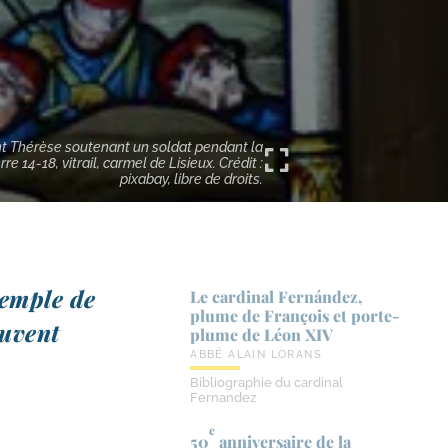
nt Thérèse soutenant un soldat pendant la
re 14-18, vitrail, carmel de Lisieux. Crédit :
pixabay, libre de droits.
xemple de
Le cardinal Fernández,
plume de François et porte-​
u­vent
plume de Léon XIV
ABBÉ ALAIN LORANS
Bibliographie du cardinal
Fernandez
e
50
anniversaire de la