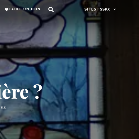
FAIRE UN DON
SITES FSSPX
ière ?
TES