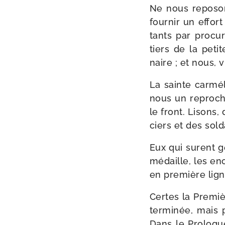
Ne nous repo­son
four­nir un effor
tants par pro­cu
tiers de la peti
naire ; et nous, 
La sainte car­mé
nous un reproche
le front. Lisons
ciers et des sol­
Eux qui sur­ent g
médaille, les enc
en pre­mière lign
Certes la Premiè
ter­mi­née, mais
Dans le Prolog