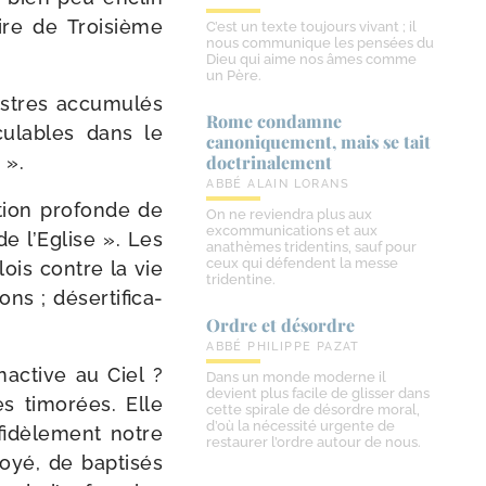
iaire de Troisième
C’est un texte toujours vivant ; il
nous communique les pensées du
Dieu qui aime nos âmes comme
un Père.
astres accu­mu­lés
Rome condamne
cu­lables dans le
canoniquement, mais se tait
 ».
doctrinalement
ABBÉ ALAIN LORANS
a­tion pro­fonde de
On ne reviendra plus aux
excommunications et aux
de l’Eglise ». Les
anathèmes tridentins, sauf pour
ceux qui défendent la messe
 lois contre la vie
tridentine.
s ; déser­ti­fi­ca­
Ordre et désordre
ABBÉ PHILIPPE PAZAT
nac­tive au Ciel ?
Dans un monde moderne il
devient plus facile de glisser dans
s timo­rées. Elle
cette spirale de désordre moral,
d’où la nécessité urgente de
fidè­le­ment notre
restaurer l’ordre autour de nous.
yé, de bap­ti­sés