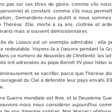
s pas sur ses titres de gloire, comme s’ils nous 
t per­son­nel et constant, comme s’ils nous per­met­t
­ra­tion… Demandons-​nous plu­tôt si nous sommes
te Thérèse. Elle, morte à 24 ans, cloî­trée et ard
vivants mais si sou­vent démissionnaires.
­lite de Lisieux est un exemple admi­rable ; elle p
 redou­table. Voyons-​la à l’œuvre pen­dant la G
, dans ce numé­ro de
Nouvelles de Chrétienté
, les le
dats ont adres­sées au pape Benoît XV pour hâter sa
éné­reu­se­ment se sacri­fier, parce que Thérèse dont
ou­ra­geait du Ciel à défendre leur pays enva­hi. El
e.
re Guerre mon­diale est finie, et la Deuxième Gue
 pouvons-​nous nous consi­dé­rer aujourd’hui comme
ue de son
Itinéraire spi­ri­tuel
, Mgr Marcel Lefebvre,