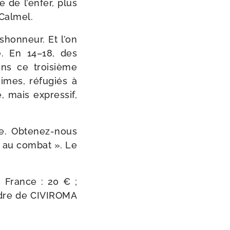
e de l’enfer, plus
 Calmel.
shon­neur. Et l’on
e. En 14–18, des
ns ce troi­sième
nimes, réfu­giés à
, mais expres­sif,
e. Obtenez-​nous
r au com­bat ». Le
 France : 20 € ;
ordre de CIVIROMA