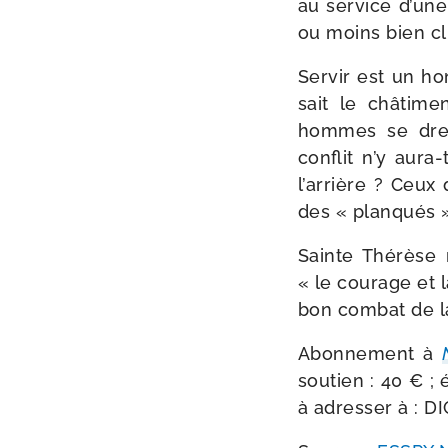
au ser­vice d’une
ou moins bien cli
Servir est un hon
sait le châ­ti­
hommes se dres­
conflit n’y aura-
l’arrière ? Ceux 
des « planqués 
Sainte Thérèse 
« le cou­rage et 
bon com­bat de l
Abonnement à
sou­tien : 40 € 
à adres­ser à : D