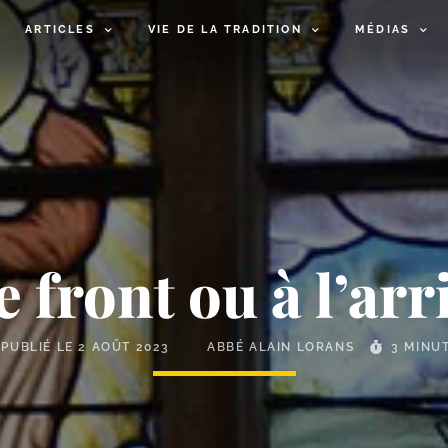
ARTICLES
VIE DE LA TRADITION
MÉDIAS
e front ou à l’arr
PUBLIÉ LE
2 AOÛT 2023
ABBÉ ALAIN LORANS
3 MINU