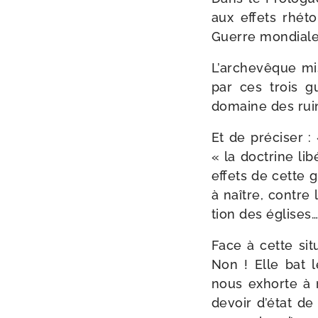
aux effets rhé­to
Guerre mondiale
L’archevêque mis­
par ces trois gu
domaine des ruin
Et de pré­ci­ser :
« la doc­trine li
effets de cette gu
à naître, contre l
tion des églises
Face à cette situ
Non ! Elle bat l
nous exhorte à re
devoir d’état de