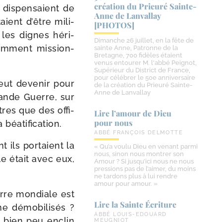
création du Prieuré Sainte-​
dis­pen­saient de
Anne de Lanvallay
aient d’être mili­
[PHOTOS]
 les dignes héri­
Dimanche 26 juillet, en la fête de
em­ment mis­sion­
sainte Anne, Patronne de la
Bretagne, 700 fidèles étaient
venus entourer M. l'abbé Peignot,
Supérieur du District de France,
pour célébrer le 50e anniversaire
eut deve­nir pour
de la création du Prieuré Sainte-
Anne de Lanvallay
rande Guerre, sur
ttres que des offi­
Lire l’amour de Dieu
pour nous
 béatification.
ABBÉ FRANÇOIS DELMOTTE
 ils por­taient la
« Qu’a voulu Dieu en venant parmi
nous, sinon nous montrer son
le était avec eux,
Amour ? Si jusqu’ici nous ne nous
pressions pas de l’aimer, du moins
ne tardons plus à lui rendre
amour pour amour. »
rre mon­diale est
Lire la Sainte Écriture
 démo­bi­li­sés ?
ABBÉ LOUIS-EDOUARD
 bien peu enclin
MEUGNIOT