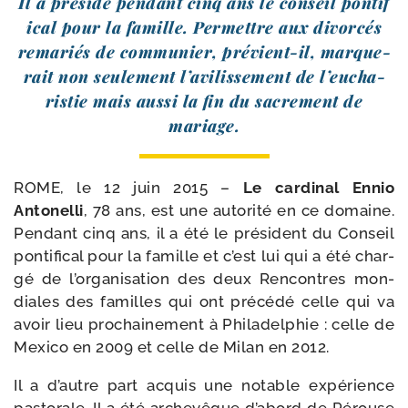
Il a pré­si­dé pen­dant cinq ans le conseil pon­ti­f
i­cal pour la famille. Permettre aux divor­cés
rema­riés de com­mu­nier, prévient-​il, mar­que­
rait non seule­ment l’a­vi­lis­se­ment de l’eu­cha­
ris­tie mais aus­si la fin du sacre­ment de
mariage.
ROME, le 12 juin 2015 –
Le car­di­nal Ennio
Antonelli
, 78 ans, est une auto­ri­té en ce domaine.
Pendant cinq ans, il a été le pré­sident du Conseil
pon­ti­fi­cal pour la famille et c’est lui qui a été char­
gé de l’or­ga­ni­sa­tion des deux Rencontres mon­
diales des familles qui ont pré­cé­dé celle qui va
avoir lieu pro­chai­ne­ment à Philadelphie : celle de
Mexico en 2009 et celle de Milan en 2012.
Il a d’autre part acquis une notable expé­rience