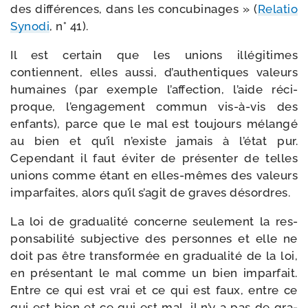
des dif­fé­rences, dans les concu­bi­nages » (
Relatio
Synodi
, n° 41).
Il est cer­tain que les unions illé­gi­times
contiennent, elles aus­si, d’authentiques valeurs
humaines (par exemple l’affection, l’aide réci­
proque, l’engagement com­mun vis-​à-​vis des
enfants), parce que le mal est tou­jours mélan­gé
au bien et qu’il n’existe jamais à l’état pur.
Cependant il faut évi­ter de pré­sen­ter de telles
unions comme étant en elles-​mêmes des valeurs
impar­faites, alors qu’il s’agit de graves désordres.
La loi de gra­dua­li­té concerne seule­ment la res­
pon­sa­bi­li­té sub­jec­tive des per­sonnes et elle ne
doit pas être trans­for­mée en gra­dua­li­té de la loi,
en pré­sen­tant le mal comme un bien impar­fait.
Entre ce qui est vrai et ce qui est faux, entre ce
qui est bien et ce qui est mal, il n’y a pas de gra­