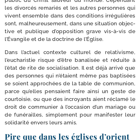
public du Christ sau­veur du monde. Cependant
les divor­cés rema­riés et les autres per­sonnes qui
vivent ensemble dans des condi­tions irré­gu­lières
sont, mal­heu­reu­se­ment, dans une situa­tion objec­
tive et publique d’opposition grave vis-​à-​vis de
l’Évangile et de la doc­trine de l’Église.
Dans l’actuel contexte cultu­rel de rela­ti­visme,
l’eucharistie risque d’être bana­li­sée et réduite à
l’état de rite de socia­li­sa­tion. Il est déjà arri­vé que
des per­sonnes qui n’étaient même pas bap­ti­sées
se soient appro­chées de la table de com­mu­nion,
parce qu’elles pen­saient faire ain­si un geste de
cour­toi­sie, ou que des incroyants aient récla­mé le
droit de com­mu­nier à l’occasion d’un mariage ou
de funé­railles, sim­ple­ment pour mani­fes­ter leur
soli­da­ri­té envers leurs amis.
Pire que dans les églises d’orient