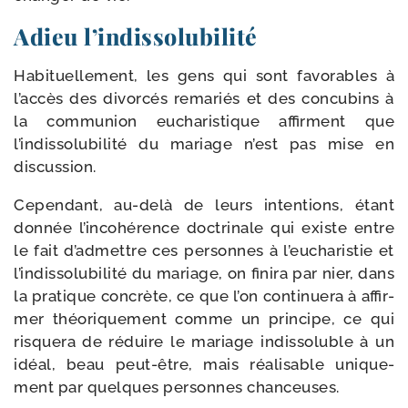
Adieu l’indissolubilité
Habituellement, les gens qui sont favo­rables à
l’accès des divor­cés rema­riés et des concu­bins à
la com­mu­nion eucha­ris­tique affirment que
l’indissolubilité du mariage n’est pas mise en
discussion.
Cependant, au-​delà de leurs inten­tions, étant
don­née l’incohérence doc­tri­nale qui existe entre
le fait d’admettre ces per­sonnes à l’eucharistie et
l’indissolubilité du mariage, on fini­ra par nier, dans
la pra­tique concrète, ce que l’on conti­nue­ra à affir­
mer théo­ri­que­ment comme un prin­cipe, ce qui
ris­que­ra de réduire le mariage indis­so­luble à un
idéal, beau peut-​être, mais réa­li­sable uni­que­
ment par quelques per­sonnes chanceuses.