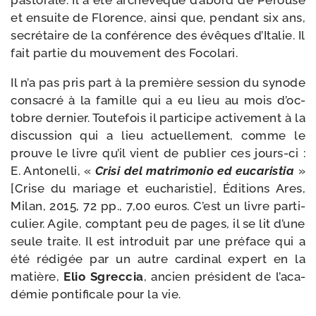
pas­to­rale. Il a été arche­vêque d’a­bord de Pérouse
et ensuite de Florence, ain­si que, pen­dant six ans,
secré­taire de la confé­rence des évêques d’Italie. Il
fait par­tie du mou­ve­ment des Focolari.
Il n’a pas pris part à la pre­mière ses­sion du synode
consa­cré à la famille qui a eu lieu au mois d’oc­
tobre der­nier. Toutefois il par­ti­cipe acti­ve­ment à la
dis­cus­sion qui a lieu actuel­le­ment, comme le
prouve le livre qu’il vient de publier ces jours-​ci :
E. Antonelli, «
Crisi del matri­mo­nio ed euca­ris­tia
»
[Crise du mariage et eucha­ris­tie], Éditions Ares,
Milan, 2015, 72 pp., 7,00 euros. C’est un livre par­ti­
cu­lier. Agile, comp­tant peu de pages, il se lit d’une
seule traite. Il est intro­duit par une pré­face qui a
été rédi­gée par un autre car­di­nal expert en la
matière,
Elio Sgreccia
, ancien pré­sident de l’a­ca­
dé­mie pon­ti­fi­cale pour la vie.