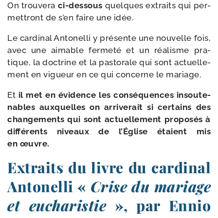
On trou­ve­ra
ci-​dessous
quelques extraits qui per­
met­tront de s’en faire une idée.
Le car­di­nal Antonelli y pré­sente une nou­velle fois,
avec une aimable fer­me­té et un réa­lisme pra­
tique, la doc­trine et la pas­to­rale qui sont actuel­le­
ment en vigueur en ce qui concerne le mariage.
Et
il met en évi­dence les consé­quences insou­te­
nables aux­quelles on arri­ve­rait si cer­tains des
chan­ge­ments qui sont actuel­le­ment pro­po­sés à
dif­fé­rents niveaux de l’Église étaient mis
en œuvre.
Extraits du livre du cardinal
Antonelli «
Crise du mariage
et eucharistie
», par Ennio