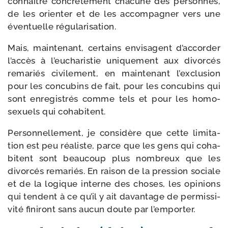
connaître concrè­te­ment cha­cune des per­sonnes,
de les orien­ter et de les accom­pa­gner vers une
éven­tuelle régularisation.
Mais, main­te­nant, cer­tains envi­sagent d’accorder
l’accès à l’eucharistie uni­que­ment aux divor­cés
rema­riés civi­le­ment, en main­te­nant l’exclusion
pour les concu­bins de fait, pour les concu­bins qui
sont enre­gis­trés comme tels et pour les homo­
sexuels qui cohabitent.
Personnellement, je consi­dère que cette limi­ta­
tion est peu réa­liste, parce que les gens qui coha­
bitent sont beau­coup plus nom­breux que les
divor­cés rema­riés. En rai­son de la pres­sion sociale
et de la logique interne des choses, les opi­nions
qui tendent à ce qu’il y ait davan­tage de per­mis­si­
vi­té fini­ront sans aucun doute par l’emporter.