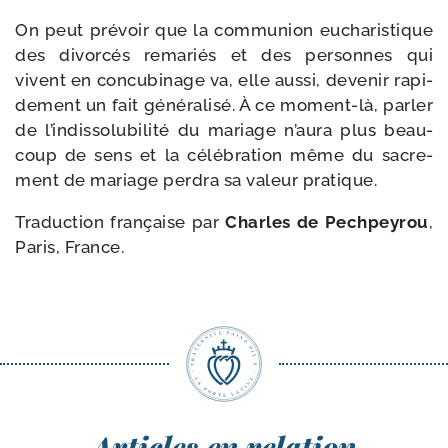
On peut pré­voir que la com­mu­nion eucha­ris­tique
des divor­cés rema­riés et des per­sonnes qui
vivent en concu­bi­nage va, elle aus­si, deve­nir rapi­
de­ment un fait géné­ra­li­sé. À ce moment-​là, par­ler
de l’indissolubilité du mariage n’aura plus beau­
coup de sens et la célé­bra­tion même du sacre­
ment de mariage per­dra sa valeur pratique.
Traduction fran­çaise par
Charles de Pechpeyrou
,
Paris, France.
Articles en relation