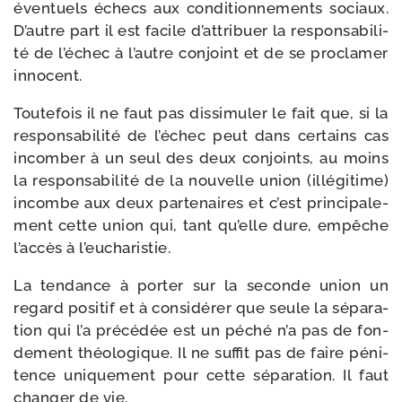
éven­tuels échecs aux condi­tion­ne­ments sociaux.
D’autre part il est facile d’attribuer la res­pon­sa­bi­li­
té de l’échec à l’autre conjoint et de se pro­cla­mer
innocent.
Toutefois il ne faut pas dis­si­mu­ler le fait que, si la
res­pon­sa­bi­li­té de l’échec peut dans cer­tains cas
incom­ber à un seul des deux conjoints, au moins
la res­pon­sa­bi­li­té de la nou­velle union (illé­gi­time)
incombe aux deux par­te­naires et c’est prin­ci­pa­le­
ment cette union qui, tant qu’elle dure, empêche
l’accès à l’eucharistie.
La ten­dance à por­ter sur la seconde union un
regard posi­tif et à consi­dé­rer que seule la sépa­ra­
tion qui l’a pré­cé­dée est un péché n’a pas de fon­
de­ment théo­lo­gique. Il ne suf­fit pas de faire péni­
tence uni­que­ment pour cette sépa­ra­tion. Il faut
chan­ger de vie.