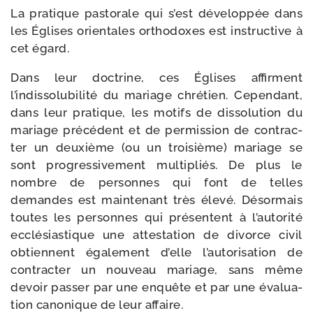
La pra­tique pas­to­rale qui s’est déve­lop­pée dans
les Églises orien­tales ortho­doxes est ins­truc­tive à
cet égard.
Dans leur doc­trine, ces Églises affirment
l’indissolubilité du mariage chré­tien. Cependant,
dans leur pra­tique, les motifs de dis­so­lu­tion du
mariage pré­cé­dent et de per­mis­sion de contrac­
ter un deuxième (ou un troi­sième) mariage se
sont pro­gres­si­ve­ment mul­ti­pliés. De plus le
nombre de per­sonnes qui font de telles
demandes est main­te­nant très éle­vé. Désormais
toutes les per­sonnes qui pré­sentent à l’autorité
ecclé­sias­tique une attes­ta­tion de divorce civil
obtiennent éga­le­ment d’elle l’autorisation de
contrac­ter un nou­veau mariage, sans même
devoir pas­ser par une enquête et par une éva­lua­
tion cano­nique de leur affaire.