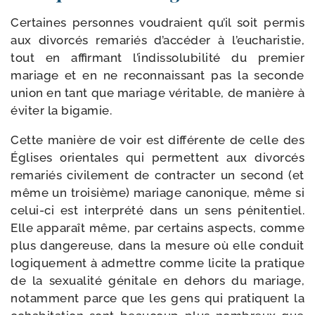
Certaines per­sonnes vou­draient qu’il soit per­mis
aux divor­cés rema­riés d’accéder à l’eucharistie,
tout en affir­mant l’indissolubilité du pre­mier
mariage et en ne recon­nais­sant pas la seconde
union en tant que mariage véri­table, de manière à
évi­ter la bigamie.
Cette manière de voir est dif­fé­rente de celle des
Églises orien­tales qui per­mettent aux divor­cés
rema­riés civi­le­ment de contrac­ter un second (et
même un troi­sième) mariage cano­nique, même si
celui-​ci est inter­pré­té dans un sens péni­ten­tiel.
Elle appa­raît même, par cer­tains aspects, comme
plus dan­ge­reuse, dans la mesure où elle conduit
logi­que­ment à admettre comme licite la pra­tique
de la sexua­li­té géni­tale en dehors du mariage,
notam­ment parce que les gens qui pra­tiquent la