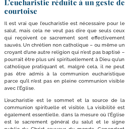
L’eucharistie réduite à un geste de
courtoise
Il est vrai que l’eucharistie est néces­saire pour le
salut, mais cela ne veut pas dire que seuls ceux
qui reçoivent ce sacre­ment sont effec­ti­ve­ment
sau­vés. Un chré­tien non catho­lique – ou même un
croyant d’une autre reli­gion qui n’est pas bap­ti­sé –
pour­rait être plus uni spi­ri­tuel­le­ment à Dieu qu’un
catho­lique pra­ti­quant et, mal­gré cela, il ne peut
pas être admis à la com­mu­nion eucha­ris­tique
parce qu’il n’est pas en pleine com­mu­nion visible
avec l’Église.
L’eucharistie est le som­met et la source de la
com­mu­nion spi­ri­tuelle et visible. La visi­bi­li­té est
éga­le­ment essen­tielle, dans la mesure où l’Église
est le sacre­ment géné­ral du salut et le signe