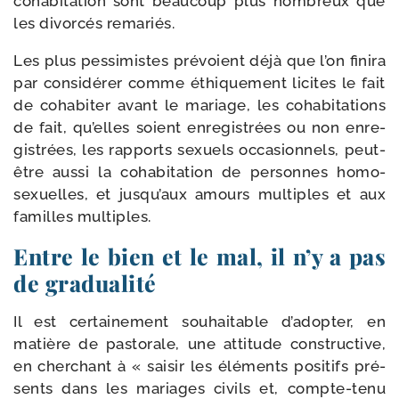
coha­bi­ta­tion sont beau­coup plus nom­breux que
les divor­cés remariés.
Les plus pes­si­mistes pré­voient déjà que l’on fini­ra
par consi­dé­rer comme éthi­que­ment licites le fait
de coha­bi­ter avant le mariage, les coha­bi­ta­tions
de fait, qu’elles soient enre­gis­trées ou non enre­
gis­trées, les rap­ports sexuels occa­sion­nels, peut-​
être aus­si la coha­bi­ta­tion de per­sonnes homo­
sexuelles, et jusqu’aux amours mul­tiples et aux
familles multiples.
Entre le bien et le mal, il n’y a pas
de gradualité
Il est cer­tai­ne­ment sou­hai­table d’adopter, en
matière de pas­to­rale, une atti­tude construc­tive,
en cher­chant à « sai­sir les élé­ments posi­tifs pré­
sents dans les mariages civils et, compte-​tenu