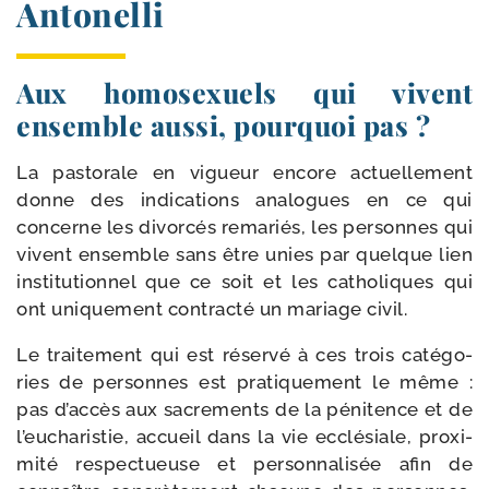
Antonelli
Aux homosexuels qui vivent
ensemble aussi, pourquoi pas ?
La pas­to­rale en vigueur encore actuel­le­ment
donne des indi­ca­tions ana­logues en ce qui
concerne les divor­cés rema­riés, les per­sonnes qui
vivent ensemble sans être unies par quelque lien
ins­ti­tu­tion­nel que ce soit et les catho­liques qui
ont uni­que­ment contrac­té un mariage civil.
Le trai­te­ment qui est réser­vé à ces trois caté­go­
ries de per­sonnes est pra­ti­que­ment le même :
pas d’accès aux sacre­ments de la péni­tence et de
l’eucharistie, accueil dans la vie ecclé­siale, proxi­
mi­té res­pec­tueuse et per­son­na­li­sée afin de