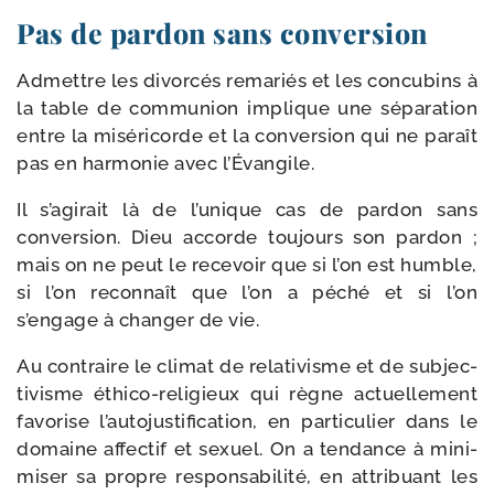
Pas de pardon sans conversion
Admettre les divor­cés rema­riés et les concu­bins à
la table de com­mu­nion implique une sépa­ra­tion
entre la misé­ri­corde et la conver­sion qui ne paraît
pas en har­mo­nie avec l’Évangile.
Il s’agirait là de l’unique cas de par­don sans
conver­sion. Dieu accorde tou­jours son par­don ;
mais on ne peut le rece­voir que si l’on est humble,
si l’on recon­naît que l’on a péché et si l’on
s’engage à chan­ger de vie.
Au contraire le cli­mat de rela­ti­visme et de sub­jec­
ti­visme éthico-​religieux qui règne actuel­le­ment
favo­rise l’autojustification, en par­ti­cu­lier dans le
domaine affec­tif et sexuel. On a ten­dance à mini­
mi­ser sa propre res­pon­sa­bi­li­té, en attri­buant les