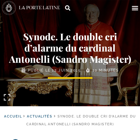
Synode. Le double cri
d’alarme du cardinal
Antonelli (Sandro Magister)
PUBLIÉ LE
12 JUIN 2015
10 MINUTES
ACCUEIL
ACTUALITÉS
SYNODE. LE DOUBLE CRI D’ALARME DU
CARDINAL ANTONELLI (SANDRO MAGISTER)