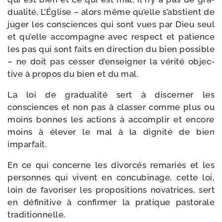
dua­li­té. L’Église – alors même qu’elle s’abstient de
juger les consciences qui sont vues par Dieu seul
et qu’elle accom­pagne avec res­pect et patience
les pas qui sont faits en direc­tion du bien pos­sible
– ne doit pas ces­ser d’enseigner la véri­té objec­
tive à pro­pos du bien et du mal.
La loi de gra­dua­li­té sert à dis­cer­ner les
consciences et non pas à clas­ser comme plus ou
moins bonnes les actions à accom­plir et encore
moins à éle­ver le mal à la digni­té de bien
imparfait.
En ce qui concerne les divor­cés rema­riés et les
per­sonnes qui vivent en concu­bi­nage, cette loi,
loin de favo­ri­ser les pro­po­si­tions nova­trices, sert
en défi­ni­tive à confir­mer la pra­tique pas­to­rale
traditionnelle.