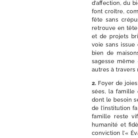
d’affection, du b
font croître, co
fête sans cré­pu
retrouve en tête
et de pro­jets br
voie sans issue 
bien de mai­son
sagesse même – 
autres à tra­vers
2.
Foyer de joies 
sées, la famille
dont le besoin se
de l’institution f
famille reste vi
huma­ni­té et fi
convic­tion l’« Év