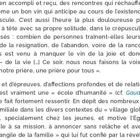
ien accom­pli et reçu, des ren­contres qui réchauf
mme un bon vin qui anti­cipe au cours de l’existe
s­cule. C’est aus­si l’heure la plus dou­lou­reuse 
 à tête avec sa propre soli­tude, dans le cré­pus­c
i­sés : com­bien de per­sonnes traînent-​elles leur
de la rési­gna­tion, de l’abandon, voire de la ran
s est venu à man­quer le vin de la joie et don
de la vie […] Ce soir, nous nous fai­sons la voi
 notre prière, une prière pour tous ».
et d’épreuves, d’affections pro­fondes et de rela­ti
 est vrai­ment une « école d’humanité » (cf.
Gaud
 fait for­te­ment res­sen­tir. En dépit des nom­breu
ami­liale dans les divers contextes du « vil­lage glo
f, spé­cia­le­ment chez les jeunes, et motive l’É
dèle à sa mis­sion, à annon­cer sans relâche et a
angile de la famille » qui lui fut confié par la révé