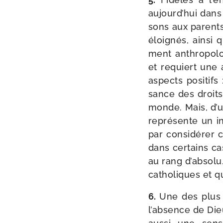
aujourd’hui dans
sons aux parents
éloi­gnés, ain­s
ment anthro­po­lo
et requiert une ap
aspects posi­tifs
sance des droits
monde. Mais, d’un
repré­sente un ind
par consi­dé­rer
dans cer­tains ca
au rang d’absolu.
catho­liques et q
6.
Une des plus g
l’absence de Dieu 