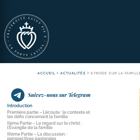
ACCUEIL
ACTUALITÉS
SYNODE SUR LA FAMILLE
Suivez-nous sur Telegram
Introduction
Première partie – L’écoute : le contexte et
les défis concernant la famille
IIème Partie – Le regard sur le christ :
l’Évangile de la famille
IIIème Partie – La discussion :
perspectives pastorales