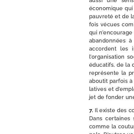
aus­si une sen­s
économique qui fi
pau­vre­té et de 
fois vécues comme
qui n’encourage 
aban­don­nées à 
accordent les i
l’organisation s
édu­ca­tifs, de la 
repré­sente la pr
abou­tit par­fois à
la­tives et d’empl
jet de fon­der un
7.
Il existe des co
Dans cer­taines 
comme la cou­tum