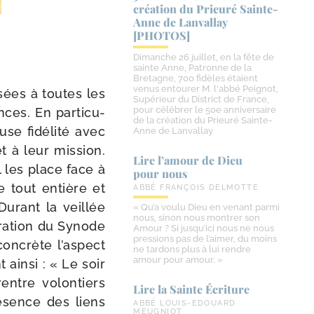
création du Prieuré Sainte-​
Anne de Lanvallay
[PHOTOS]
Dimanche 26 juillet, en la fête de
sainte Anne, Patronne de la
Bretagne, 700 fidèles étaient
venus entourer M. l'abbé Peignot,
ées à toutes les
Supérieur du District de France,
pour célébrer le 50e anniversaire
ces. En par­ti­cu­
de la création du Prieuré Sainte-
se fidé­li­té avec
Anne de Lanvallay
t à leur mis­sion.
Lire l’amour de Dieu
l les place face à
pour nous
se tout entière et
ABBÉ FRANÇOIS DELMOTTE
Durant la veillée
« Qu’a voulu Dieu en venant parmi
nous, sinon nous montrer son
­ra­tion du Synode
Amour ? Si jusqu’ici nous ne nous
pressions pas de l’aimer, du moins
concrète l’aspect
ne tardons plus à lui rendre
amour pour amour. »
 ain­si : « Le soir
entre volon­tiers
Lire la Sainte Écriture
é­sence des liens
ABBÉ LOUIS-EDOUARD
MEUGNIOT