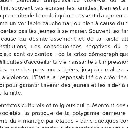
a­tion géné­rale d’impuissance vis-​à-​vis de la s
nit sou­vent pas écra­ser les familles. Il en est ai
la pré­ca­ri­té de l’emploi qui ne cessent d’augmente
 un véri­table cau­che­mar, ou bien à cause d’une l
certes pas les jeunes à se marier. Souvent les fa
cause du dés­in­té­res­se­ment et de la faible at
ns­ti­tu­tions. Les consé­quences néga­tives du
ociale sont évi­dentes : de la crise démo­gra­phiq
dif­fi­cul­tés d’accueillir la vie nais­sante à l’impres
é­sence des per­sonnes âgées, jusqu’au malaise aff
 la vio­lence. L’État a la res­pon­sa­bi­li­té de créer le
oi pour garan­tir l’avenir des jeunes et les aider à r
e famille.
ntextes cultu­rels et reli­gieux qui pré­sentent des déf
socié­tés, la pra­tique de la poly­ga­mie demeure
e du « mariage par étapes » dans quelques conte