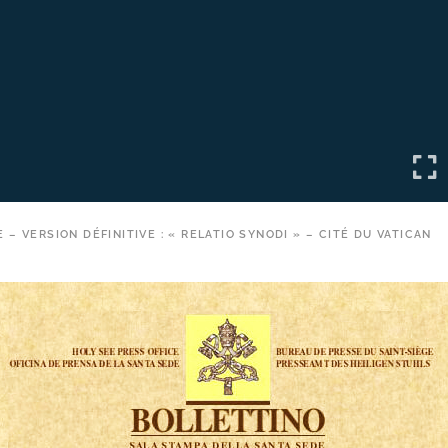
 – VERSION DÉFINITIVE : « RELATIO SYNODI » – CITÉ DU VATICAN