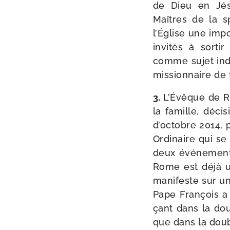
de Dieu en Jésu
Maîtres de la spi
l’Église une impo
invi­tés à sor­t
comme sujet indi
mis­sion­naire de
3.
L’Évêque de Ro
la famille, déci
d’octobre 2014, 
Ordinaire qui se 
deux évé­ne­ment
Rome est déjà un 
mani­feste sur un 
Pape François a 
çant dans la dou
que dans la double