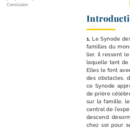
Conclusion
Introduct
1.
Le Synode des
familles du monde
lier, il res­sent
laquelle tant de 
Elles le font ave
des obs­tacles, d
ce Synode appré­
de prière célé­br
sur la famille, 
cen­tral de l’expé
des­cend désor­m
chez soi pour se