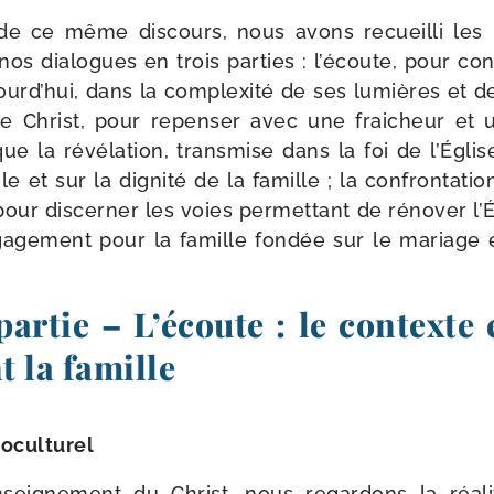
de ce même dis­cours, nous avons recueilli les r
os dia­logues en trois par­ties : l’écoute, pour consi­
ourd’hui, dans la com­plexi­té de ses lumières et 
le Christ, pour repen­ser avec une frai­cheur et
e la révé­la­tion, trans­mise dans la foi de l’Églis
le et sur la digni­té de la famille ; la confron­ta­t
ur dis­cer­ner les voies per­met­tant de réno­ver l’É
ga­ge­ment pour la famille fon­dée sur le mariag
artie – L’écoute : le contexte e
 la famille
ioculturel
nseignement du Christ, nous regar­dons la réa­li