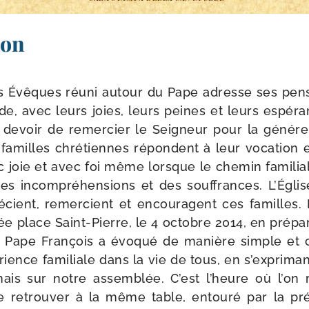
ion
 Évêques réuni autour du Pape adresse ses pen­s
, avec leurs joies, leurs peines et leurs espé­ran
 le devoir de remer­cier le Seigneur pour la géné­reu
familles chré­tiennes répondent à leur voca­tion e
c joie et avec foi même lorsque le che­min fami­lia
es incom­pré­hen­sions et des souf­frances. L’Égli
cient, remer­cient et encou­ragent ces familles. 
ée place Saint-​Pierre, le 4 octobre 2014, en pré­pa
le Pape François a évo­qué de manière simple et 
rience fami­liale dans la vie de tous, en s’exprimant
ais sur notre assem­blée. C’est l’heure où l’on r
 retrou­ver à la même table, entou­ré par la pr