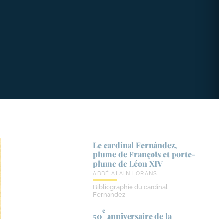
Le cardinal Fernández,
plume de François et porte-​
plume de Léon XIV
ABBÉ ALAIN LORANS
Bibliographie du cardinal
Fernandez
e
50
anniversaire de la