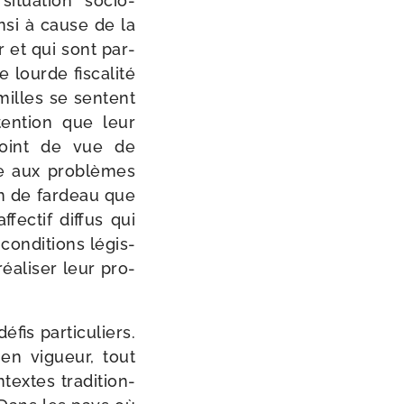
itua­tion socio-​
n­si à cause de la
r et qui sont par­
ourde fis­ca­li­té
milles se sentent
ten­tion que leur
 point de vue de
ue aux pro­blèmes
sion de far­deau que
ec­tif dif­fus qui
s condi­tions légis­
éa­li­ser leur pro­
is par­ti­cu­liers.
 en vigueur, tout
xtes tra­di­tion­