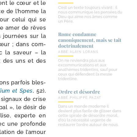
fent le cœur et le
C’est un texte toujours vivant ; il
nce de l’homme la
nous communique les pensées du
Dieu qui aime nos âmes comme
pour celui qui se
un Père.
ule amer de rêves
Rome condamne
s jour­nées sur la
canoniquement, mais se tait
­cœur ; dans com­
doctrinalement
c la saveur – la
ABBÉ ALAIN LORANS
x des uns et des
On ne reviendra plus aux
excommunications et aux
anathèmes tridentins, sauf pour
ceux qui défendent la messe
tridentine.
ons par­fois bles­
ium et Spes
, 52),
Ordre et désordre
x signaux de crise
ABBÉ PHILIPPE PAZAT
­bal », le désir de
Dans un monde moderne il
devient plus facile de glisser dans
glise, experte en
cette spirale de désordre moral,
d’où la nécessité urgente de
vec une pro­fonde
restaurer l’ordre autour de nous.
­la­tion de l’amour