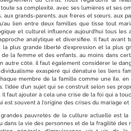
 toute sa com­plexi­té, avec ses lumières et ses 
, aux grands-​parents, aux frères et sœurs, aux p
i qu’au lien entre deux familles que tisse tout mar
­gique et cultu­rel influence aujourd’hui tous les
proche ana­ly­tique et diver­si­fiée. Il faut avant t
 : la plus grande liber­té d’expression et la plus 
 de la femme et des enfants, au moins dans cer­
 autre côté, il faut éga­le­ment consi­dé­rer le dan­
i­vi­dua­lisme exas­pé­ré qui déna­ture les liens fami
 chaque membre de la famille comme une île, en fai­
s, l’idée d’un sujet qui se construit selon ses propr
 Il faut ajou­ter à cela une crise de la foi qui a to
ui est sou­vent à l’origine des crises du mariage et 
randes pau­vre­tés de la culture actuelle est la so
dans la vie des per­sonnes et de la fra­gi­li­té des re