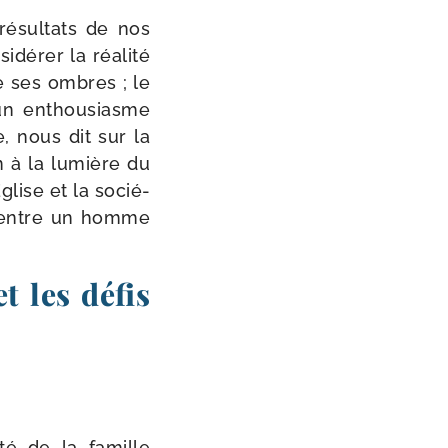
ésul­tats de nos
dé­rer la réa­li­té
de ses ombres ; le
 un enthou­siasme
e, nous dit sur la
ion à la lumière du
glise et la socié­
e entre un homme
t les défis
­té de la famille