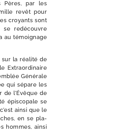
s Pères, par les
famille revêt pour
 les croyants sont
le se redé­couvre
va au témoi­gnage
r la réa­li­té de
le Extraordinaire
ssemblée Générale
née qui sépare les
r de l’Évêque de
té épis­co­pale se
c’est ain­si que le
âches, en se pla­
es hommes, ain­si