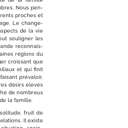
ombres. Nous pen­
arents proches et
iage. Le chan­ge­
 aspects de la vie
out sou­li­gner les
grande recon­nais­
taines régions du
ger crois­sant que
­liaux et qui finit
sant pré­va­loir,
es dési­rs éle­vés
u­ché de nom­breux
de la famille.
li­tude, fruit de
la­tions. Il existe