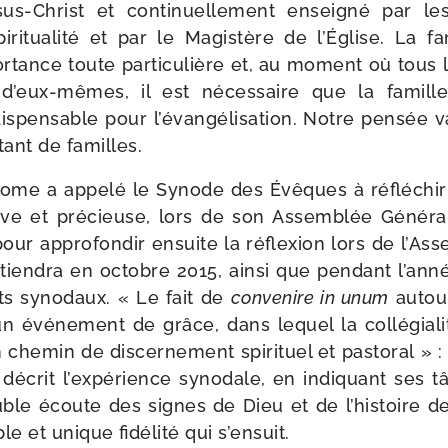
s-​Christ et conti­nuel­le­ment ensei­gné par le
­ri­tua­li­té et par le Magistère de l’Église. La 
r­tance toute par­ti­cu­lière et, au moment où tous
ir d’eux-mêmes, il est néces­saire que la famil
s­pen­sable pour l’évangélisation. Notre pen­sée 
 tant de familles.
me a appe­lé le Synode des Évêques à réflé­chir su
­sive et pré­cieuse, lors de son Assemblée Généra
pour appro­fon­dir ensuite la réflexion lors de l’A
tien­dra en octobre 2015, ain­si que pen­dant l’an
s syno­daux. « Le fait de
conve­nire in unum
autou
évé­ne­ment de grâce, dans lequel la col­lé­gia­li­
che­min de dis­cer­ne­ment spi­ri­tuel et pas­to­ral » : 
décrit l’expérience syno­dale, en indi­quant ses t
ble écoute des signes de Dieu et de l’histoire d
 et unique fidé­li­té qui s’ensuit.