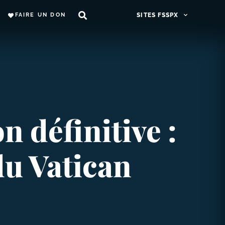
FAIRE UN DON
SITES FSSPX
n définitive :
du Vatican