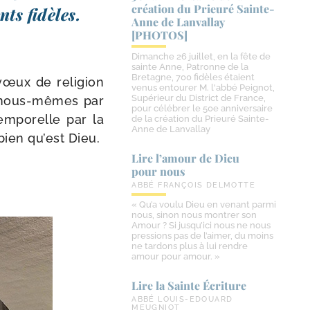
création du Prieuré Sainte-​
nts fidèles.
Anne de Lanvallay
[PHOTOS]
Dimanche 26 juillet, en la fête de
sainte Anne, Patronne de la
Bretagne, 700 fidèles étaient
vœux de reli­gion
venus entourer M. l'abbé Peignot,
Supérieur du District de France,
de nous-​mêmes par
pour célébrer le 50e anniversaire
em­po­relle par la
de la création du Prieuré Sainte-
Anne de Lanvallay
bien qu’est Dieu.
Lire l’amour de Dieu
pour nous
ABBÉ FRANÇOIS DELMOTTE
« Qu’a voulu Dieu en venant parmi
nous, sinon nous montrer son
Amour ? Si jusqu’ici nous ne nous
pressions pas de l’aimer, du moins
ne tardons plus à lui rendre
amour pour amour. »
Lire la Sainte Écriture
ABBÉ LOUIS-EDOUARD
MEUGNIOT