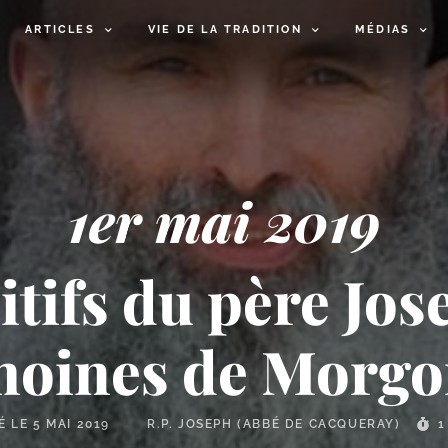
ARTICLES
VIE DE LA TRADITION
MÉDIAS
1er mai 2019
tifs du père Jos
oines de Morg
É LE
5 MAI 2019
R.P. JOSEPH (ABBÉ DE CACQUERAY)
1