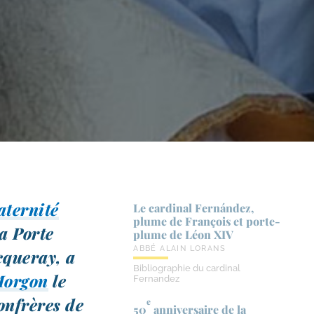
aternité
Le cardinal Fernández,
plume de François et porte-​
La Porte
plume de Léon XIV
ABBÉ ALAIN LORANS
cqueray, a
Bibliographie du cardinal
Morgon
le
Fernandez
onfrères de
e
50
anniversaire de la