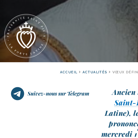
ACCUEIL
ACTUALITÉS
VŒUX DÉFIN
Ancien 
Suivez-nous sur Telegram
Saint-​
Latine), 
pro­non­c
mer­cre­di 1