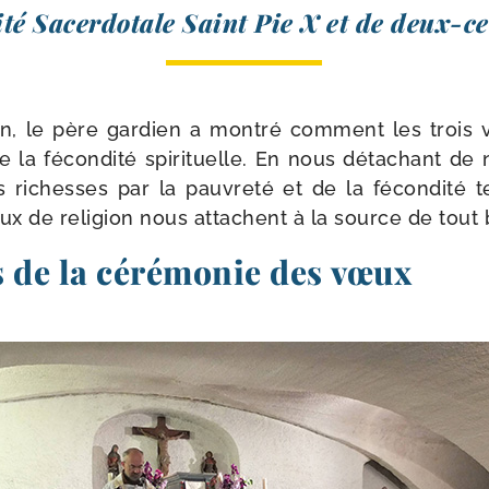
té Sacerdotale Saint Pie X et de deux-​ce
, le père gar­dien a mon­tré com­ment les trois 
 la fécon­di­té spi­ri­tuelle. En nous déta­chant 
es richesses par la pau­vre­té et de la fécon­di­té t
œux de reli­gion nous attachent à la source de tout 
s de la cérémonie des vœux