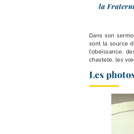
la Fraterni
Dans son ser­mon
sont la source de
l’o­béis­sance, d
chas­te­té, les v
Les photo