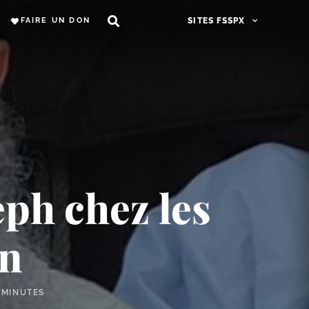
FAIRE UN DON
SITES FSSPX
eph chez les
on
 MINUTES