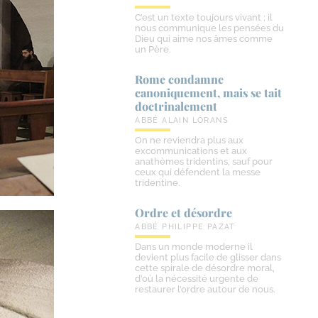
C’est un texte toujours vivant ; il
nous communique les pensées du
Dieu qui aime nos âmes comme
un Père.
Rome condamne
canoniquement, mais se tait
doctrinalement
ABBÉ ALAIN LORANS
On ne reviendra plus aux
excommunications et aux
anathèmes tridentins, sauf pour
ceux qui défendent la messe
tridentine.
Ordre et désordre
ABBÉ PHILIPPE PAZAT
Dans un monde moderne il
devient plus facile de glisser dans
cette spirale de désordre moral,
d’où la nécessité urgente de
restaurer l’ordre autour de nous.