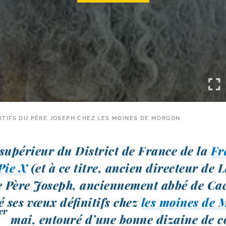
ITIFS DU PÈRE JOSEPH CHEZ LES MOINES DE MORGON
supé­rieur du District de France de la
Fr
Pie X
(et à ce titre, ancien direc­teur de 
le Père Joseph, ancien­ne­ment abbé de Ca
é ses vœux défi­ni­tifs chez
les moines de 
er
mai, entou­ré d’une bonne dizaine de c