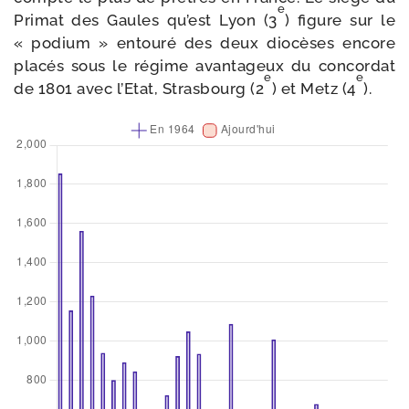
e
Primat des Gaules qu’est Lyon (3
) figure sur le
« podium » entou­ré des deux dio­cèses encore
pla­cés sous le régime avan­ta­geux du concor­dat
e
e
de 1801 avec l’Etat, Strasbourg (2
) et Metz (4
).