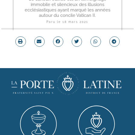
immobile et silencieux des illusions
ecclésiastiques ayant marqué les années
autour du concile Vatican II.
Paru le
18 mars 2021