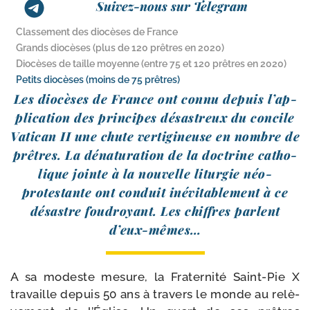
Suivez-nous sur Telegram
Classement des diocèses de France
Grands diocèses (plus de 120 prêtres en 2020)
Diocèses de taille moyenne (entre 75 et 120 prêtres en 2020)
Petits diocèses (moins de 75 prêtres)
Les dio­cèses de France ont connu depuis l’ap­
pli­ca­tion des prin­cipes désas­treux du concile
Vatican II une chute ver­ti­gi­neuse en nombre de
prêtres. La déna­tu­ra­tion de la doc­trine catho­
lique jointe à la nou­velle litur­gie néo-​
protestante ont conduit inévi­ta­ble­ment à ce
désastre fou­droyant. Les chiffres parlent
d’eux-mêmes…
A sa modeste mesure, la Fraternité Saint-​Pie X
tra­vaille depuis 50 ans à tra­vers le monde au relè­