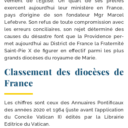
ve­ment de l’Église. Un quart de ses prêtres
exercent aujourd’­hui leur minis­tère en France,
pays d’o­ri­gine de son fon­da­teur Mgr Marcel
Lefebvre. Son refus de toute com­pro­mis­sion avec
les erreurs conci­liaires, son rejet déter­mi­né des
causes du désastre font que la Providence per­
met aujourd’­hui au District de France la Fraternité
Saint-​Pie X de figu­rer en effec­tif par­mi les plus
grands dio­cèses du royaume de Marie.
Classement des diocèses de
France
Les chiffres sont ceux des Annuaires Pontificaux
des années 2020 et 1964 (juste avant l’ap­pli­ca­tion
du Concile Vatican II) édi­tés par la Librairie
Editrice du Vatican.