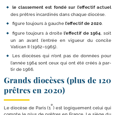
le clas­se­ment est fon­dé sur l’ef­fec­tif actuel
des prêtres incar­di­nés dans chaque diocèse.
figure tou­jours à gauche
l’ef­fec­tif de 2020
.
figure tou­jours à droite
l’ef­fec­tif de 1964
, soit
un an avant l’en­trée en vigueur du concile
Vatican II (1962–1965).
Les dio­cèses qui n’ont pas de don­nées pour
l’an­née 1964 sont ceux qui ont été créés à par­
tir de 1966.
Grands diocèses (plus de 120
prêtres en 2020)
e
Le dio­cèse de Paris (1
) est logi­que­ment celui qui
compte le plus de prêtres en France. Le siège du