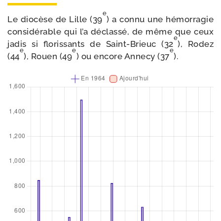
e
Le dio­cèse de Lille (39
) a connu une hémor­ra­gie
consi­dé­rable qui l’a déclas­sé, de même que ceux
e
jadis si flo­ris­sants de Saint-​Brieuc (32
), Rodez
e
e
e
(44
), Rouen (49
) ou encore Annecy (37
).