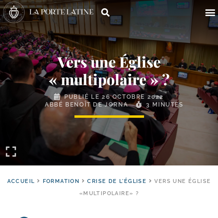
Vers une Église
« multipolaire » ?
PUBLIÉ LE
26 OCTOBRE 2022
ABBÉ BENOÎT DE JORNA
3 MINUTES
ACCUEIL
FORMATION
CRISE DE L'ÉGLISE
VERS UNE ÉGLISE
«MULTIPOLAIRE» ?