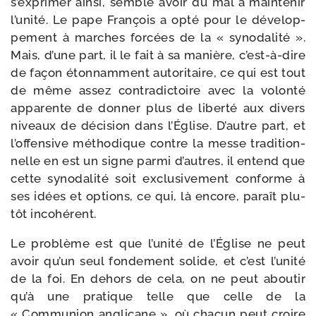
s’exprimer ain­si, semble avoir du mal à main­te­nir
l’unité. Le pape François a opté pour le déve­lop­
pe­ment à marches for­cées de la « syno­da­li­té ».
Mais, d’une part, il le fait à sa manière, c’est-à-dire
de façon éton­nam­ment auto­ri­taire, ce qui est tout
de même assez contra­dic­toire avec la volon­té
appa­rente de don­ner plus de liber­té aux divers
niveaux de déci­sion dans l’Église. D’autre part, et
l’offensive métho­dique contre la messe tra­di­tion­
nelle en est un signe par­mi d’autres, il entend que
cette syno­da­li­té soit exclu­si­ve­ment conforme à
ses idées et options, ce qui, là encore, paraît plu­
tôt incohérent.
Le pro­blème est que l’unité de l’Église ne peut
avoir qu’un seul fon­de­ment solide, et c’est l’unité
de la foi. En dehors de cela, on ne peut abou­tir
qu’à une pra­tique telle que celle de la
« Communion angli­cane », où cha­cun peut croire