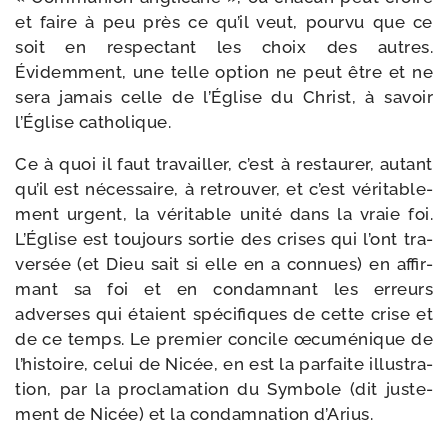
et faire à peu près ce qu’il veut, pour­vu que ce
soit en res­pec­tant les choix des autres.
Évidemment, une telle option ne peut être et ne
sera jamais celle de l’Église du Christ, à savoir
l’Église catholique.
Ce à quoi il faut tra­vailler, c’est à res­tau­rer, autant
qu’il est néces­saire, à retrou­ver, et c’est véri­ta­ble­
ment urgent, la véri­table uni­té dans la vraie foi.
L’Église est tou­jours sor­tie des crises qui l’ont tra­
ver­sée (et Dieu sait si elle en a connues) en affir­
mant sa foi et en condam­nant les erreurs
adverses qui étaient spé­ci­fiques de cette crise et
de ce temps. Le pre­mier concile œcu­mé­nique de
l’histoire, celui de Nicée, en est la par­faite illus­tra­
tion, par la pro­cla­ma­tion du Symbole (dit jus­te­
ment de Nicée) et la condam­na­tion d’Arius.