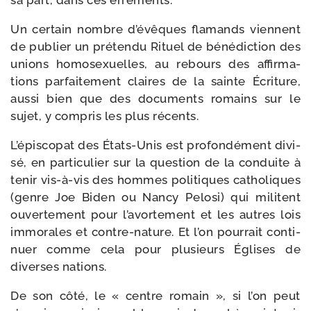
sa part, dans ces errements.
Un cer­tain nombre d’évêques fla­mands viennent
de publier un pré­ten­du Rituel de béné­dic­tion des
unions homo­sexuelles, au rebours des affir­ma­
tions par­fai­te­ment claires de la sainte Écriture,
aus­si bien que des docu­ments romains sur le
sujet, y com­pris les plus récents.
L’épiscopat des États-​Unis est pro­fon­dé­ment divi­
sé, en par­ti­cu­lier sur la ques­tion de la conduite à
tenir vis-​à-​vis des hommes poli­tiques catho­liques
(genre Joe Biden ou Nancy Pelosi) qui militent
ouver­te­ment pour l’avortement et les autres lois
immo­rales et contre-​nature. Et l’on pour­rait conti­
nuer comme cela pour plu­sieurs Églises de
diverses nations.
De son côté, le « centre romain », si l’on peut