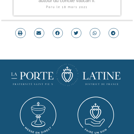
autour du concile Vatican II.
Paru le
18 mars 2021