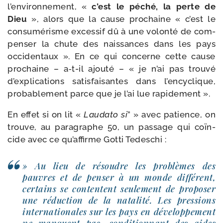
l’environnement, «
c’est le péché, la perte de
Dieu
», alors que la cause pro­chaine « c’est le
consu­mé­risme exces­sif dû à une volon­té de com­
pen­ser la chute des nais­sances dans les pays
occi­den­taux ». En ce qui concerne cette cause
pro­chaine – a‑t-​il ajou­té – « je n’ai pas trou­vé
d’explications satis­fai­santes dans l’en­cy­clique,
pro­ba­ble­ment parce que je l’ai lue rapidement ».
En effet si on lit «
Laudato si
” » avec patience, on
trouve, au para­graphe 50, un pas­sage qui coïn­
cide avec ce qu’affirme Gotti Tedeschi :
» Au lieu de résoudre les pro­blèmes des
pauvres et de pen­ser à un monde dif­fé­rent,
cer­tains se contentent seule­ment de pro­po­ser
une réduc­tion de la nata­li­té. Les pres­sions
inter­na­tio­nales sur les pays en déve­lop­pe­ment