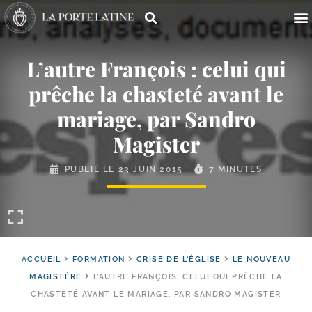
L’autre François : celui qui
prêche la chasteté avant le
mariage, par Sandro
Magister
PUBLIÉ LE
23 JUIN 2015
7 MINUTES
ACCUEIL
FORMATION
CRISE DE L'ÉGLISE
LE NOUVEAU
MAGISTÈRE
L’AUTRE FRANÇOIS: CELUI QUI PRÊCHE LA
CHASTETÉ AVANT LE MARIAGE, PAR SANDRO MAGISTER