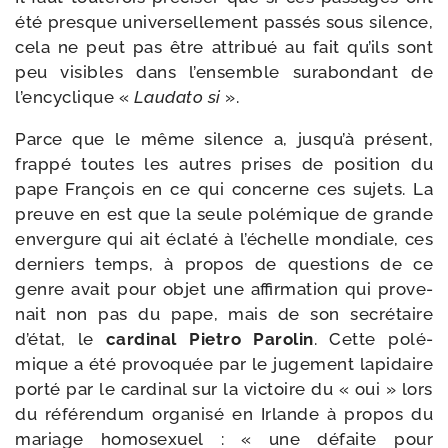
été presque uni­ver­sel­le­ment pas­sés sous silence,
cela ne peut pas être attri­bué au fait qu’ils sont
peu visibles dans l’ensemble sur­abon­dant de
l’encyclique «
Laudato si
».
Parce que le même silence a, jusqu’à pré­sent,
frap­pé toutes les autres prises de posi­tion du
pape François en ce qui concerne ces sujets. La
preuve en est que la seule polé­mique de grande
enver­gure qui ait écla­té à l’échelle mon­diale, ces
der­niers temps, à pro­pos de ques­tions de ce
genre avait pour objet une affir­ma­tion qui pro­ve­
nait non pas du pape, mais de son secré­taire
d’état, le
car­di­nal Pietro Parolin
. Cette polé­
mique a été pro­vo­quée par le juge­ment lapi­daire
por­té par le car­di­nal sur la vic­toire du « oui » lors
du réfé­ren­dum orga­ni­sé en Irlande à pro­pos du
mariage homo­sexuel : « une défaite pour