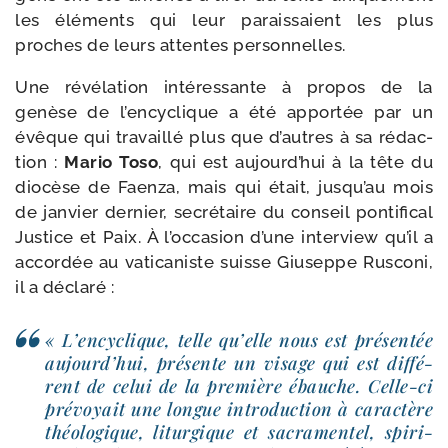
les élé­ments qui leur parais­saient les plus
proches de leurs attentes personnelles.
Une révé­la­tion inté­res­sante à pro­pos de la
genèse de l’en­cy­clique a été appor­tée par un
évêque qui tra­vaillé plus que d’autres à sa rédac­
tion :
Mario Toso
, qui est aujourd’hui à la tête du
dio­cèse de Faenza, mais qui était, jusqu’au mois
de jan­vier der­nier, secré­taire du conseil pon­ti­fi­cal
Justice et Paix. À l’occasion d’une inter­view qu’il a
accor­dée au vati­ca­niste suisse Giuseppe Rusconi,
il a déclaré :
« L’encyclique, telle qu’elle nous est pré­sen­tée
aujourd’hui, pré­sente un visage qui est dif­fé­
rent de celui de la pre­mière ébauche. Celle-​ci
pré­voyait une longue intro­duc­tion à carac­tère
théo­lo­gique, litur­gique et sacra­men­tel, spi­ri­