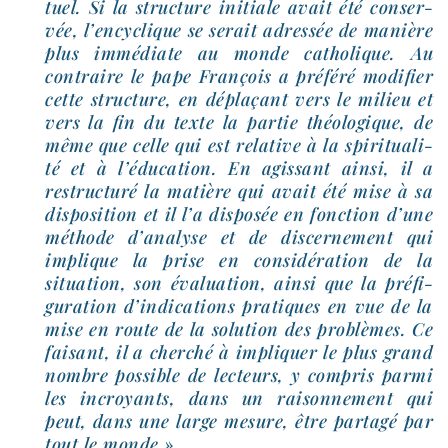
tuel. Si la struc­ture ini­tiale avait été conser­
vée, l’encyclique se serait adres­sée de manière
plus immé­diate au monde catho­lique. Au
contraire le pape François a pré­fé­ré modi­fier
cette struc­ture, en dépla­çant vers le milieu et
vers la fin du texte la par­tie théo­lo­gique, de
même que celle qui est rela­tive à la spi­ri­tua­li­
té et à l’éducation. En agis­sant ain­si, il a
restruc­tu­ré la matière qui avait été mise à sa
dis­po­si­tion et il l’a dis­po­sée en fonc­tion d’une
méthode d’analyse et de dis­cer­ne­ment qui
implique la prise en consi­dé­ra­tion de la
situa­tion, son éva­lua­tion, ain­si que la pré­fi­
gu­ra­tion d’indications pra­tiques en vue de la
mise en route de la solu­tion des pro­blèmes. Ce
fai­sant, il a cher­ché à impli­quer le plus grand
nombre pos­sible de lec­teurs, y com­pris par­mi
les incroyants, dans un rai­son­ne­ment qui
peut, dans une large mesure, être par­ta­gé par
tout le monde ».