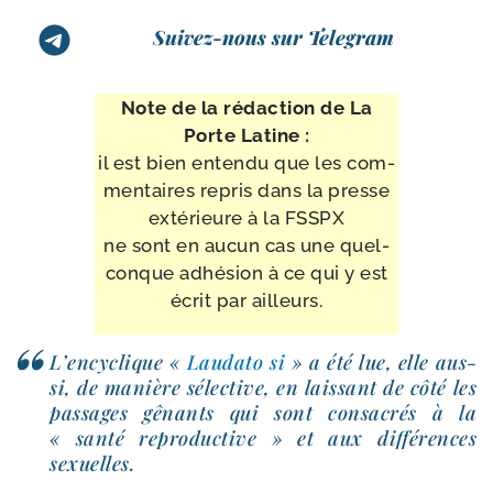
Suivez-nous sur Telegram
Note de la rédac­tion de La
Porte Latine :
il est bien enten­du que les com­
men­taires repris dans la presse
exté­rieure à la FSSPX
ne sont en aucun cas une quel­
conque adhé­sion à ce qui y est
écrit par ailleurs.
L’encyclique «
Laudato si
» a été lue, elle aus­
si, de manière sélec­tive, en lais­sant de côté les
pas­sages gênants qui sont consa­crés à la
« san­té repro­duc­tive » et aux dif­fé­rences
sexuelles.