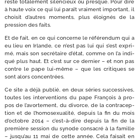
reste tota­le­ment silen­cieux ou presque. Pour dire
à haute voix ce qui lui paraît vrai­ment impor­tant, il
choi­sit d’autres moments, plus éloi­gnés de la
pres­sion des faits.
Et de fait, en ce qui concerne le réfé­ren­dum qui a
eu lieu en Irlande, ce n’est pas lui qui s’est expri­
mé, mais son secré­taire d’état, comme on l’a indi­
qué plus haut. Et c’est sur ce der­nier – et non pas
contre le pape lui-​même – que les cri­tiques se
sont alors concentrées.
Ce site a déjà publié, en deux séries suc­ces­sives,
toutes les inter­ven­tions du pape François à pro­
pos de l’avortement, du divorce, de la contra­cep­
tion et de l’homosexualité, depuis la fin du mois
d’octobre 2014 – c’est-à-dire depuis la fin de la
pre­mière ses­sion du synode consa­cré à la famille
– jusqu’au 11 mai de cette année. Cela fai­sait en