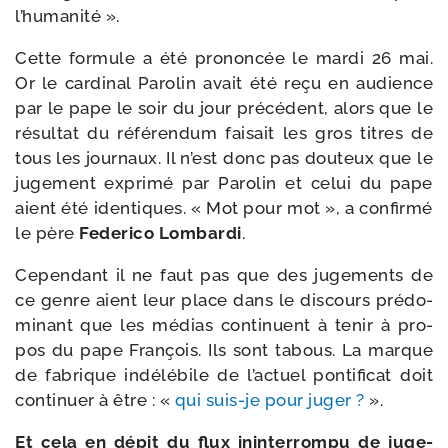
l’humanité ».
Cette for­mule a été pro­non­cée le mar­di 26 mai.
Or le car­di­nal Parolin avait été reçu en audience
par le pape le soir du jour pré­cé­dent, alors que le
résul­tat du réfé­ren­dum fai­sait les gros titres de
tous les jour­naux. Il n’est donc pas dou­teux que le
juge­ment expri­mé par Parolin et celui du pape
aient été iden­tiques. « Mot pour mot », a confir­mé
le père
Federico Lombardi
.
Cependant il ne faut pas que des juge­ments de
ce genre aient leur place dans le dis­cours pré­do­
mi­nant que les médias conti­nuent à tenir à pro­
pos du pape François. Ils sont tabous. La marque
de fabrique indé­lé­bile de l’actuel pon­ti­fi­cat doit
conti­nuer à être : «
qui suis-​je pour juger ?
».
Et cela en dépit du flux inin­ter­rom­pu de juge­