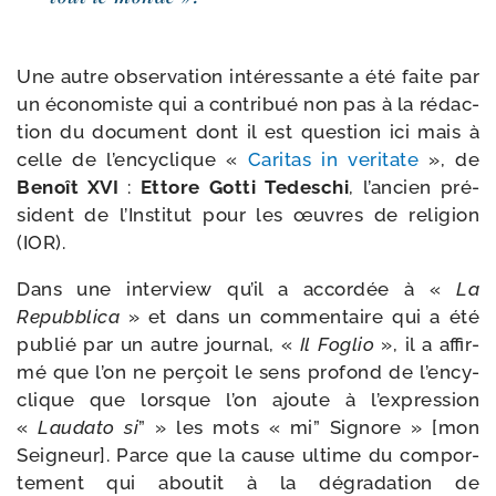
Une autre obser­va­tion inté­res­sante a été faite par
un éco­no­miste qui a contri­bué non pas à la rédac­
tion du docu­ment dont il est ques­tion ici mais à
celle de l’encyclique «
Caritas in veri­tate
», de
Benoît XVI
:
Ettore Gotti Tedeschi
, l’an­cien pré­
sident de l’Institut pour les œuvres de reli­gion
(IOR).
Dans une inter­view qu’il a accor­dée à «
La
Repubblica
» et dans un com­men­taire qui a été
publié par un autre jour­nal, «
Il Foglio
», il a affir­
mé que l’on ne per­çoit le sens pro­fond de l’en­cy­
clique que lorsque l’on ajoute à l’expression
«
Laudato si
” » les mots « mi” Signore » [mon
Seigneur]. Parce que la cause ultime du com­por­
te­ment qui abou­tit à la dégra­da­tion de