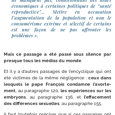
ne manquent pas, condi­tion­nant des aides
éco­no­miques à cer­taines poli­tiques de “san­té
repro­duc­tive”… Mettre en accu­sa­tion
l’augmentation de la popu­la­tion et non le
consu­mé­risme extrême et sélec­tif de cer­tains
est une façon de ne pas affron­ter les
problèmes ».
Mais ce pas­sage a été pas­sé sous silence par
presque tous les médias du monde
.
Et il y a d’autres pas­sages de l’en­cy­clique qui ont
été vic­times de la même négli­gence :
ceux dans
les­quels le pape François condamne l’a­vor­te­
ment,
au para­graphe 120,
les expé­riences sur les
embryons
, au para­graphe 136, et
l’effacement
des dif­fé­rences sexuelles
, au para­graphe 155.
Il faut tou­te­fois pré­ci­ser que si ces pas­sages ont