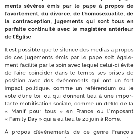
ments sévères émis par le pape à pro­pos de
l’avortement, du divorce, de l’homosexualité, de
la contra­cep­tion, juge­ments qui sont tous en
par­faite conti­nui­té avec le magis­tère anté­rieur
de l’Église
.
Il est pos­sible que le silence des médias à pro­pos
de ces juge­ments émis par le pape soit éga­le­
ment faci­li­té par le soin avec lequel celui-​ci évite
de faire coïn­ci­der dans le temps ses prises de
posi­tion avec des évé­ne­ments qui ont un fort
impact poli­tique, comme un réfé­ren­dum ou le
vote d’une loi, ou qui donnent lieu à une impor­
tante mobi­li­sa­tion sociale, comme un défi­lé de la
« Manif pour tous » en France ou l’im­po­sant
« Family Day » qui a eu lieu le 20 juin à Rome.
À pro­pos d’événements de ce genre François