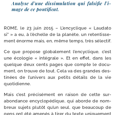
Analyse d’une dis­si­mu­la­tion qui fal­si­fie l’i­
mage de ce pontificat.
ROME, le 23 juin 2015 – L’encyclique « Laudato
si” » a eu, à l’échelle de la pla­nète, un reten­tis­se­
ment énorme mais, en, même temps, très sélectif.
Ce que pro­pose glo­ba­le­ment l’en­cy­clique, c’est
une éco­lo­gie « inté­grale ». Et en effet, dans les
quelque deux cents pages que compte le docu­
ment, on trouve de tout. Cela va des grandes des­
ti­nées de l’u­ni­vers aux petits détails de la vie
quotidienne.
Mais c’est pré­ci­sé­ment en rai­son de cette sur­
abon­dance ency­clo­pé­dique, qui aborde de nom­
breux sujets plu­tôt qu’un seul, que beau­coup de
gens ont été ame­nés à tirer du texte uni­que­ment