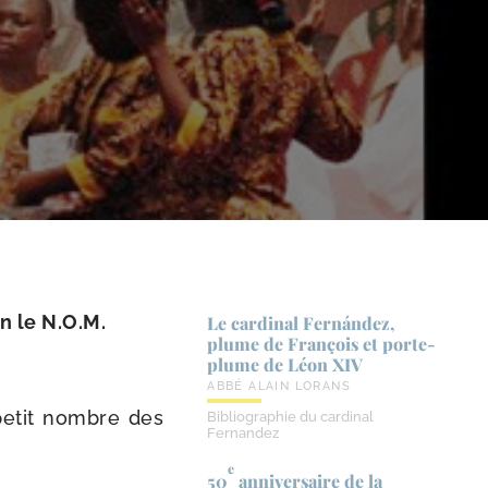
on le N.O.M.
Le cardinal Fernández,
plume de François et porte-​
plume de Léon XIV
ABBÉ ALAIN LORANS
petit nombre des
Bibliographie du cardinal
Fernandez
e
50
anniversaire de la