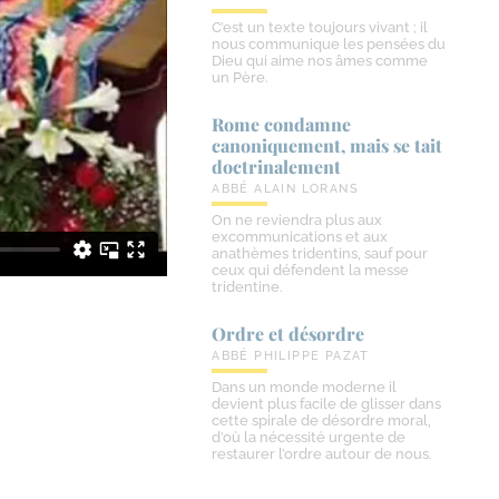
C’est un texte toujours vivant ; il
nous communique les pensées du
Dieu qui aime nos âmes comme
un Père.
Rome condamne
canoniquement, mais se tait
doctrinalement
ABBÉ ALAIN LORANS
On ne reviendra plus aux
excommunications et aux
anathèmes tridentins, sauf pour
ceux qui défendent la messe
tridentine.
Ordre et désordre
ABBÉ PHILIPPE PAZAT
Dans un monde moderne il
devient plus facile de glisser dans
cette spirale de désordre moral,
d’où la nécessité urgente de
restaurer l’ordre autour de nous.