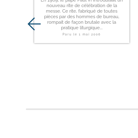
En 1969, le pape Paul VI introduisait un
nouveau rite de célébration de la
messe. Ce rite, fabriqué de toutes
pièces par des hommes de bureau,
rompait de façon brutale avec la
pratique liturgique...
Paru le
1 mai 2006