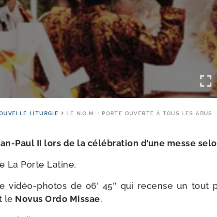
OUVELLE LITURGIE
LE N.O.M. : PORTE OUVERTE À TOUS LES ABUS
n-​Paul II lors de la célé­bra­tion d’une messe sel
e La Porte Latine,
ge vidéo-​photos de 06′ 45″ qui recense un tout 
 le
Novus Ordo Missae
.