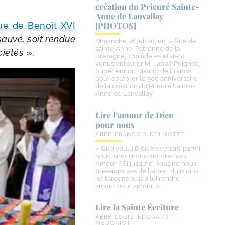
création du Prieuré Sainte-​
Anne de Lanvallay
ue de Benoît XVI
[PHOTOS]
au­vé, soit ren­due
Dimanche 26 juillet, en la fête de
sainte Anne, Patronne de la
ié­tés
».
Bretagne, 700 fidèles étaient
venus entourer M. l'abbé Peignot,
Supérieur du District de France,
pour célébrer le 50e anniversaire
de la création du Prieuré Sainte-
Anne de Lanvallay
Lire l’amour de Dieu
pour nous
ABBÉ FRANÇOIS DELMOTTE
« Qu’a voulu Dieu en venant parmi
nous, sinon nous montrer son
Amour ? Si jusqu’ici nous ne nous
pressions pas de l’aimer, du moins
ne tardons plus à lui rendre
amour pour amour. »
Lire la Sainte Écriture
ABBÉ LOUIS-EDOUARD
MEUGNIOT