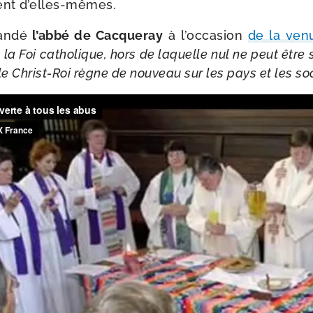
ent d’elles-mêmes.
n­dé
l’ab­bé de Cacqueray
à l’oc­ca­sion
de la ven
la Foi catho­lique, hors de laquelle nul ne peut être s
 Christ-​Roi règne de nou­veau sur les pays et les soc