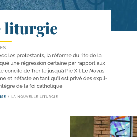
 liturgie
LES
ec les pro­tes­tants, la réforme du rite de la
ué une régres­sion cer­taine par rap­port aux
le concile de Trente jus­qu’à Pie XII. Le
Novus
me et néfaste en tant qu’il est pri­vé des expli­
 intègre de la foi catholique.
ISE
LA NOUVELLE LITURGIE