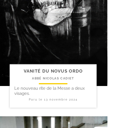
VANITÉ DU NOVUS ORDO
ABBÉ NICOLAS CADIET
Le nouveau rite de la Messe a deux
visages.
Paru le
13 novembre 2024