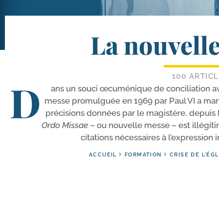
La nouvelle
100 ARTIC
D
ans un sou­ci œcu­mé­nique de conci­lia­tion av
messe pro­mul­guée en 1969 par Paul VI a mar­q
pré­ci­sions don­nées par le magis­tère, depuis 
Ordo Missae
– ou nou­velle messe – est illé­gi­ti
ci­ta­tions néces­saires à l’expression
ACCUEIL
FORMATION
CRISE DE L'ÉGL