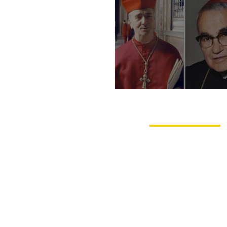
Le Bref examen cri
du nouvel Ordo Mi