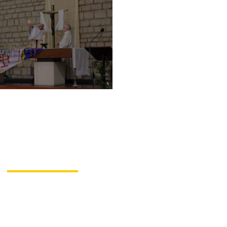
Trois vidéos
idactiques sur la
uerelle liturgique »
t « la question de
la messe »
é Renaud de Sainte Marie