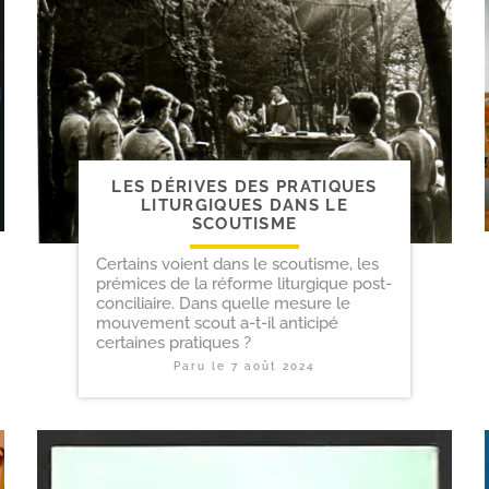
LES DÉRIVES DES PRATIQUES
LITURGIQUES DANS LE
SCOUTISME
Certains voient dans le scoutisme, les
prémices de la réforme liturgique post-
conciliaire. Dans quelle mesure le
mouvement scout a-t-il anticipé
certaines pratiques ?
Paru le
7 août 2024