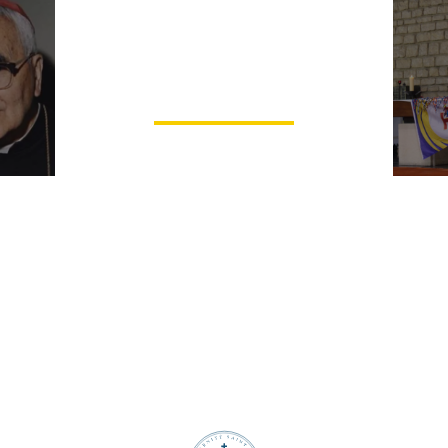
62 raisons pour
lesquelles nous ne
pouvons assister à la
nouvelle messe
tique
ssae
d
« q
e
Abb