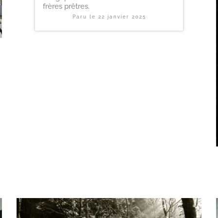
frères prêtres.
Paru le
22 janvier 2025