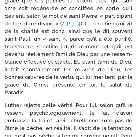
grâce que ses péchés lui soient ôtés, que son
âme soit régé­né­rée et sanc­ti­fiée en sorte qu’il
devient, selon le mot de saint Pierre, « par­ti­ci­pant
de la nature divine » (
2 P 1, 4
). Le chré­tien qui vit
de la cha­ri­té est donc, ain­si que le dit sou­vent
saint Paul, un « saint », parce qu’il a été puri­fié,
trans­for­mé, sanc­ti­fié inté­rieu­re­ment, et qu’il est
deve­nu réel­le­ment l’ami de Dieu par une res­sem­
blance effec­tive et stable. Et, étant l’ami de Dieu,
il fait spon­ta­né­ment les œuvres de Dieu, les
bonnes œuvres de la ver­tu, qui lui méritent, par la
grâce du Christ pré­sente en lui, le salut du
Paradis.
Luther rejette cette véri­té. Pour lui, selon qu’il le
res­sent psy­cho­lo­gi­que­ment, le fait d’avoir
embras­sé la foi et la vie chré­tienne n’ôte pas de
l’âme le péché [en réa­li­té, il s’agit de la ten­ta­tion,
qui n’est pas péché si l’on n’y consent point]. Pour