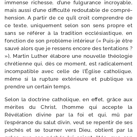
immense richesse, d’une ful­gu­rance incroyable,
mais aus­si d’une dif­fi­cul­té redou­table de com­pré­
hen­sion. A par­tir de ce qu’il croit com­prendre de
ce texte, uni­que­ment selon son sens propre et
sans se réfé­rer à la tra­di­tion ecclé­sias­tique, en
fonc­tion de son pro­blème inté­rieur (« Puis-​je être
sau­vé alors que je res­sens encore des ten­ta­tions ?
»), Martin Luther éla­bore une nou­velle théo­lo­gie
chré­tienne qui, dès ce moment, est radi­ca­le­ment
incom­pa­tible avec celle de l’Église catho­lique,
même si la rup­ture exté­rieure et publique va
prendre un cer­tain temps.
Selon la doc­trine catho­lique, en effet, grâce aux
mérites du Christ, l’homme qui accepte la
Révélation divine par la foi et qui, mû par
l’espérance du salut divin, veut se repen­tir de ses
péchés et se tour­ner vers Dieu, obtient par la