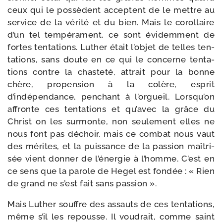
ceux qui le pos­sèdent acceptent de le mettre au
ser­vice de la véri­té et du bien. Mais le corol­laire
d’un tel tem­pé­ra­ment, ce sont évi­dem­ment de
fortes ten­ta­tions. Luther était l’objet de telles ten­
ta­tions, sans doute en ce qui le concerne ten­ta­
tions contre la chas­te­té, attrait pour la bonne
chère, pro­pen­sion à la colère, esprit
d’indépendance, pen­chant à l’orgueil. Lorsqu’on
affronte ces ten­ta­tions et qu’avec la grâce du
Christ on les sur­monte, non seule­ment elles ne
nous font pas déchoir, mais ce com­bat nous vaut
des mérites, et la puis­sance de la pas­sion maî­tri­
sée vient don­ner de l’énergie à l’homme. C’est en
ce sens que la parole de Hegel est fon­dée : « Rien
de grand ne s’est fait sans passion ».
Mais Luther souffre des assauts de ces ten­ta­tions,
même s’il les repousse. Il vou­drait, comme saint