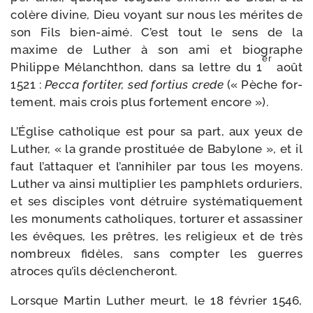
colère divine, Dieu voyant sur nous les mérites de
son Fils bien-​aimé. C’est tout le sens de la
maxime de Luther à son ami et bio­graphe
er
Philippe Mélanchthon, dans sa lettre du 1
août
1521 :
Pecca for­ti­ter, sed for­tius crede
(« Pèche for­
te­ment, mais crois plus for­te­ment encore »).
L’Église catho­lique est pour sa part, aux yeux de
Luther, « la grande pros­ti­tuée de Babylone », et il
faut l’attaquer et l’annihiler par tous les moyens.
Luther va ain­si mul­ti­plier les pam­phlets ordu­riers,
et ses dis­ciples vont détruire sys­té­ma­ti­que­ment
les monu­ments catho­liques, tor­tu­rer et assas­si­ner
les évêques, les prêtres, les reli­gieux et de très
nom­breux fidèles, sans comp­ter les guerres
atroces qu’ils déclencheront.
Lorsque Martin Luther meurt, le 18 février 1546,