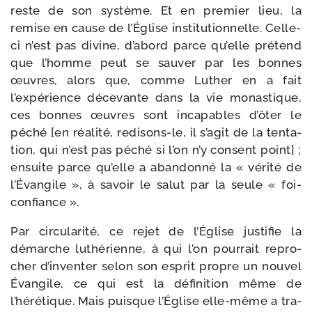
reste de son sys­tème. Et en pre­mier lieu, la
remise en cause de l’Église ins­ti­tu­tion­nelle. Celle-​
ci n’est pas divine, d’abord parce qu’elle pré­tend
que l’homme peut se sau­ver par les bonnes
œuvres, alors que, comme Luther en a fait
l’expérience déce­vante dans la vie monas­tique,
ces bonnes œuvres sont inca­pables d’ôter le
péché [en réa­li­té, redisons-​le, il s’agit de la ten­ta­
tion, qui n’est pas péché si l’on n’y consent point] ;
ensuite parce qu’elle a aban­don­né la « véri­té de
l’Évangile », à savoir le salut par la seule « foi-
confiance ».
Par cir­cu­la­ri­té, ce rejet de l’Église jus­ti­fie la
démarche luthé­rienne, à qui l’on pour­rait repro­
cher d’inventer selon son esprit propre un nou­vel
Évangile, ce qui est la défi­ni­tion même de
l’hérétique. Mais puisque l’Église elle-​même a tra­