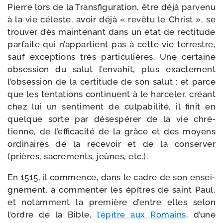
Pierre lors de la Transfiguration, être déjà par­ve­nu
à la vie céleste, avoir déjà « revê­tu le Christ », se
trou­ver dès main­te­nant dans un état de rec­ti­tude
par­faite qui n’appartient pas à cette vie ter­restre,
sauf excep­tions très par­ti­cu­lières. Une cer­taine
obses­sion du salut l’envahit, plus exac­te­ment
l’obsession de la cer­ti­tude de son salut : et parce
que les ten­ta­tions conti­nuent à le har­ce­ler, créant
chez lui un sen­ti­ment de culpa­bi­li­té, il finit en
quelque sorte par déses­pé­rer de la vie chré­
tienne, de l’efficacité de la grâce et des moyens
ordi­naires de la rece­voir et de la conser­ver
(prières, sacre­ments, jeûnes, etc.).
En 1515, il com­mence, dans le cadre de son ensei­
gne­ment, à com­men­ter les épîtres de saint Paul,
et notam­ment la pre­mière d’entre elles selon
l’ordre de la Bible,
l’épître aux Romains
, d’une