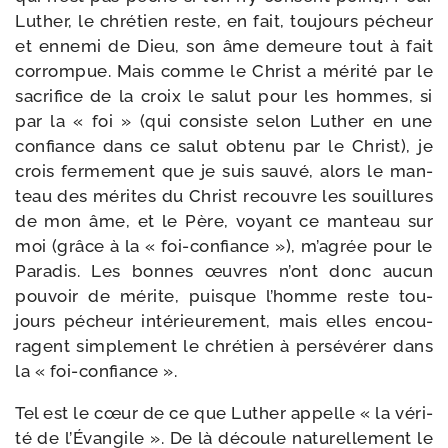
Luther, le chré­tien reste, en fait, tou­jours pécheur
et enne­mi de Dieu, son âme demeure tout à fait
cor­rom­pue. Mais comme le Christ a méri­té par le
sacri­fice de la croix le salut pour les hommes, si
par la « foi » (qui consiste selon Luther en une
confiance dans ce salut obte­nu par le Christ), je
crois fer­me­ment que je suis sau­vé, alors le man­
teau des mérites du Christ recouvre les souillures
de mon âme, et le Père, voyant ce man­teau sur
moi (grâce à la « foi-​confiance »), m’agrée pour le
Paradis. Les bonnes œuvres n’ont donc aucun
pou­voir de mérite, puisque l’homme reste tou­
jours pécheur inté­rieu­re­ment, mais elles encou­
ragent sim­ple­ment le chré­tien à per­sé­vé­rer dans
la « foi-confiance ».
Tel est le cœur de ce que Luther appelle « la véri­
té de l’Évangile ». De là découle natu­rel­le­ment le