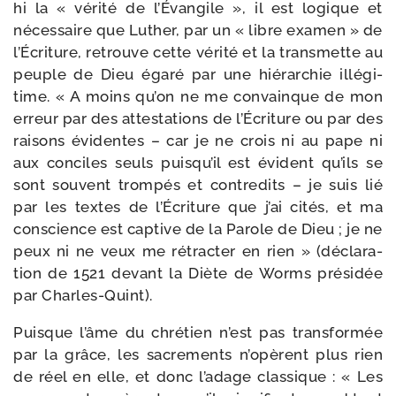
hi la « véri­té de l’Évangile », il est logique et
néces­saire que Luther, par un « libre exa­men » de
l’Écriture, retrouve cette véri­té et la trans­mette au
peuple de Dieu éga­ré par une hié­rar­chie illé­gi­
time. « A moins qu’on ne me convainque de mon
erreur par des attes­ta­tions de l’Écriture ou par des
rai­sons évi­dentes – car je ne crois ni au pape ni
aux conciles seuls puis­qu’il est évident qu’ils se
sont sou­vent trom­pés et contre­dits – je suis lié
par les textes de l’Écriture que j’ai cités, et ma
conscience est cap­tive de la Parole de Dieu ; je ne
peux ni ne veux me rétrac­ter en rien » (décla­ra­
tion de 1521 devant la Diète de Worms pré­si­dée
par Charles-Quint).
Puisque l’âme du chré­tien n’est pas trans­for­mée
par la grâce, les sacre­ments n’opèrent plus rien
de réel en elle, et donc l’adage clas­sique : « Les