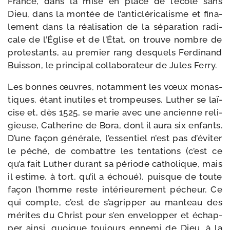
France, dans la mise en place de l’école sans
Dieu, dans la mon­tée de l’anticléricalisme et fina­
le­ment dans la réa­li­sa­tion de la sépa­ra­tion radi­
cale de l’Église et de l’État, on trouve nombre de
pro­tes­tants, au pre­mier rang des­quels Ferdinand
Buisson, le prin­ci­pal col­la­bo­ra­teur de Jules Ferry.
Les bonnes œuvres, notam­ment les vœux monas­
tiques, étant inutiles et trom­peuses, Luther se laï­
cise et, dès 1525, se marie avec une ancienne reli­
gieuse, Catherine de Bora, dont il aura six enfants.
D’une façon géné­rale, l’essentiel n’est pas d’éviter
le péché, de com­battre les ten­ta­tions (c’est ce
qu’a fait Luther durant sa période catho­lique, mais
il estime, à tort, qu’il a échoué), puisque de toute
façon l’homme reste inté­rieu­re­ment pécheur. Ce
qui compte, c’est de s’agripper au man­teau des
mérites du Christ pour s’en enve­lop­per et échap­
per ain­si, quoique tou­jours enne­mi de Dieu, à la