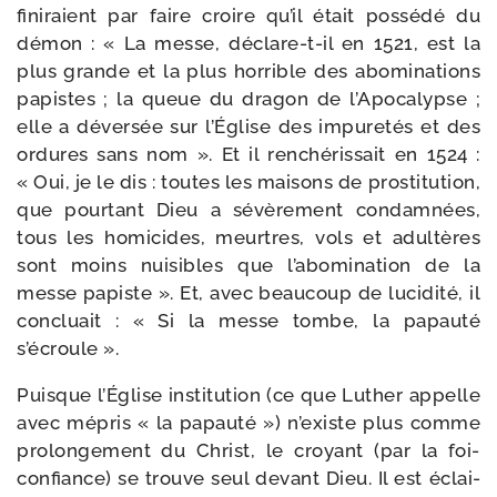
fini­raient par faire croire qu’il était pos­sé­dé du
démon : « La messe, déclare-​t-​il en 1521, est la
plus grande et la plus hor­rible des abo­mi­na­tions
papistes ; la queue du dra­gon de l’Apocalypse ;
elle a déver­sée sur l’Église des impu­re­tés et des
ordures sans nom ». Et il ren­ché­ris­sait en 1524 :
« Oui, je le dis : toutes les mai­sons de pros­ti­tu­tion,
que pour­tant Dieu a sévè­re­ment condam­nées,
tous les homi­cides, meurtres, vols et adul­tères
sont moins nui­sibles que l’abomination de la
messe papiste ». Et, avec beau­coup de luci­di­té, il
concluait : « Si la messe tombe, la papau­té
s’écroule ».
Puisque l’Église ins­ti­tu­tion (ce que Luther appelle
avec mépris « la papau­té ») n’existe plus comme
pro­lon­ge­ment du Christ, le croyant (par la foi-​
confiance) se trouve seul devant Dieu. Il est éclai­