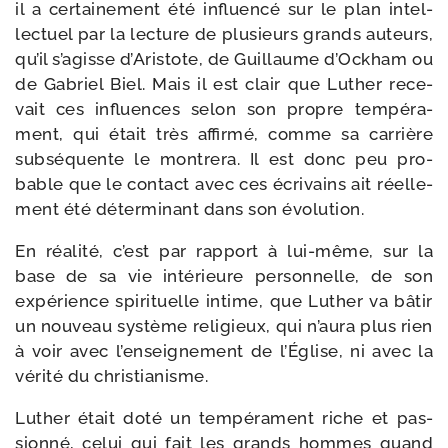
il a cer­tai­ne­ment été influen­cé sur le plan intel­
lec­tuel par la lec­ture de plu­sieurs grands auteurs,
qu’il s’agisse d’Aristote, de Guillaume d’Ockham ou
de Gabriel Biel. Mais il est clair que Luther rece­
vait ces influences selon son propre tem­pé­ra­
ment, qui était très affir­mé, comme sa car­rière
sub­sé­quente le mon­tre­ra. Il est donc peu pro­
bable que le contact avec ces écri­vains ait réel­le­
ment été déter­mi­nant dans son évolution.
En réa­li­té, c’est par rap­port à lui-​même, sur la
base de sa vie inté­rieure per­son­nelle, de son
expé­rience spi­ri­tuelle intime, que Luther va bâtir
un nou­veau sys­tème reli­gieux, qui n’aura plus rien
à voir avec l’enseignement de l’Église, ni avec la
véri­té du christianisme.
Luther était doté un tem­pé­ra­ment riche et pas­
sion­né, celui qui fait les grands hommes quand