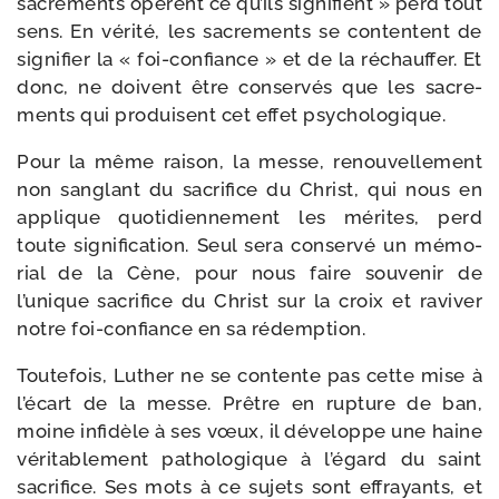
sacre­ments opèrent ce qu’ils signi­fient » perd tout
sens. En véri­té, les sacre­ments se contentent de
signi­fier la « foi-​confiance » et de la réchauf­fer. Et
donc, ne doivent être conser­vés que les sacre­
ments qui pro­duisent cet effet psychologique.
Pour la même rai­son, la messe, renou­vel­le­ment
non san­glant du sacri­fice du Christ, qui nous en
applique quo­ti­dien­ne­ment les mérites, perd
toute signi­fi­ca­tion. Seul sera conser­vé un mémo­
rial de la Cène, pour nous faire sou­ve­nir de
l’unique sacri­fice du Christ sur la croix et ravi­ver
notre foi-​confiance en sa rédemption.
Toutefois, Luther ne se contente pas cette mise à
l’écart de la messe. Prêtre en rup­ture de ban,
moine infi­dèle à ses vœux, il déve­loppe une haine
véri­ta­ble­ment patho­lo­gique à l’égard du saint
sacri­fice. Ses mots à ce sujets sont effrayants, et