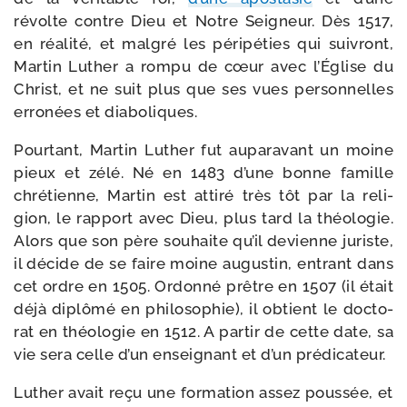
révolte contre Dieu et Notre Seigneur. Dès 1517,
en réa­li­té, et mal­gré les péri­pé­ties qui sui­vront,
Martin Luther a rom­pu de cœur avec l’Église du
Christ, et ne suit plus que ses vues per­son­nelles
erro­nées et diaboliques.
Pourtant, Martin Luther fut aupa­ra­vant un moine
pieux et zélé. Né en 1483 d’une bonne famille
chré­tienne, Martin est atti­ré très tôt par la reli­
gion, le rap­port avec Dieu, plus tard la théo­lo­gie.
Alors que son père sou­haite qu’il devienne juriste,
il décide de se faire moine augus­tin, entrant dans
cet ordre en 1505. Ordonné prêtre en 1507 (il était
déjà diplô­mé en phi­lo­so­phie), il obtient le doc­to­
rat en théo­lo­gie en 1512. A par­tir de cette date, sa
vie sera celle d’un ensei­gnant et d’un prédicateur.
Luther avait reçu une for­ma­tion assez pous­sée, et