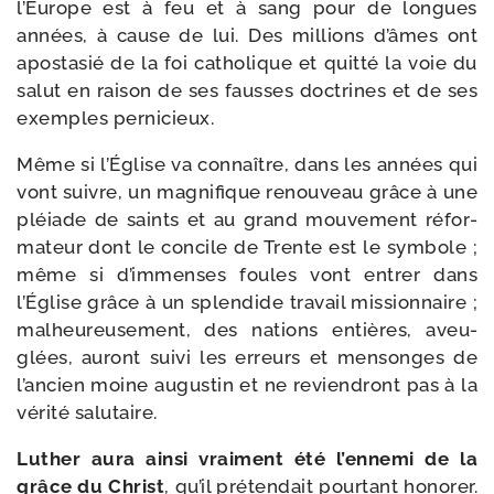
l’Europe est à feu et à sang pour de longues
années, à cause de lui. Des mil­lions d’âmes ont
apos­ta­sié de la foi catho­lique et quit­té la voie du
salut en rai­son de ses fausses doc­trines et de ses
exemples pernicieux.
Même si l’Église va connaître, dans les années qui
vont suivre, un magni­fique renou­veau grâce à une
pléiade de saints et au grand mou­ve­ment réfor­
ma­teur dont le concile de Trente est le sym­bole ;
même si d’immenses foules vont entrer dans
l’Église grâce à un splen­dide tra­vail mis­sion­naire ;
mal­heu­reu­se­ment, des nations entières, aveu­
glées, auront sui­vi les erreurs et men­songes de
l’ancien moine augus­tin et ne revien­dront pas à la
véri­té salutaire.
Luther aura ain­si vrai­ment été l’ennemi de la
grâce du Christ
, qu’il pré­ten­dait pour­tant hono­rer.