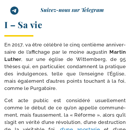
Suivez-nous sur Telegram
I – Sa vie
En 2017, va être célé­bré le cinq cen­tième anni­ver­
saire de l’affichage par le moine augus­tin
Martin
Luther
, sur une église de Wittemberg, de 95
thèses qui, en par­ti­cu­lier, condamnent la pra­tique
des indul­gences, telle que l’enseigne l’Église,
mais éga­le­ment d’autres points tou­chant à la foi,
comme le Purgatoire.
Cet acte public est consi­dé­ré usuel­le­ment
comme le début de ce qu’on appelle com­mu­né­
ment, mais faus­se­ment, la « Réforme », alors qu’il
s’agit en véri­té d’une révo­lu­tion, d’une des­truc­tion
de la véri­table foi,
d’une apos­ta­sie
et d’une