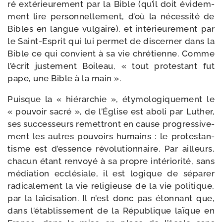
ré exté­rieu­re­ment par la Bible (qu’il doit évi­dem­
ment lire per­son­nel­le­ment, d’où la néces­si­té de
Bibles en langue vul­gaire), et inté­rieu­re­ment par
le Saint-​Esprit qui lui per­met de dis­cer­ner dans la
Bible ce qui convient à sa vie chré­tienne. Comme
l’écrit jus­te­ment Boileau, « tout pro­tes­tant fut
pape, une Bible à la main ».
Puisque la « hié­rar­chie », éty­mo­lo­gi­que­ment le
« pou­voir sacré », de l’Église est abo­li par Luther,
ses suc­ces­seurs remet­tront en cause pro­gres­si­ve­
ment les autres pou­voirs humains : le pro­tes­tan­
tisme est d’essence révo­lu­tion­naire. Par ailleurs,
cha­cun étant ren­voyé à sa propre inté­rio­ri­té, sans
média­tion ecclé­siale, il est logique de sépa­rer
radi­ca­le­ment la vie reli­gieuse de la vie poli­tique,
par la laï­ci­sa­tion. Il n’est donc pas éton­nant que,
dans l’établissement de la République laïque en