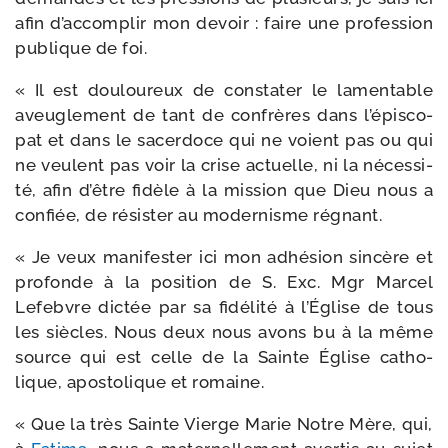
afin d’ac­com­plir mon devoir : faire une pro­fes­sion
publique de foi.
« Il est dou­lou­reux de consta­ter le lamen­table
aveu­gle­ment de tant de confrères dans l’é­pis­co­
pat et dans le sacer­doce qui ne voient pas ou qui
ne veulent pas voir la crise actuelle, ni la néces­si­
té, afin d’être fidèle à la mis­sion que Dieu nous a
confiée, de résis­ter au moder­nisme régnant.
« Je veux mani­fes­ter ici mon adhé­sion sin­cère et
pro­fonde à la posi­tion de S. Exc. Mgr Marcel
Lefebvre dic­tée par sa fidé­li­té à l’Église de tous
les siècles. Nous deux nous avons bu à la même
source qui est celle de la Sainte Église catho­
lique, apos­to­lique et romaine.
« Que la très Sainte Vierge Marie Notre Mère, qui,