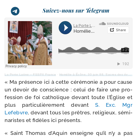
Suivez-nous sur Telegram
La Porte Latine – FSSPX France
·
Homélie à Écône, 30 juin 88, Sacres des évêques, ser­mon de Mgr de Castro-Mayer
« Ma pré­sence ici à cette céré­mo­nie a pour cause
un devoir de conscience : celui de faire une pro­
fes­sion de foi catho­lique devant toute l’Église et
plus par­ti­cu­liè­re­ment devant
S. Exc. Mgr
Lefebvre
, devant tous les prêtres, reli­gieux, sémi­
na­ristes et fidèles ici présents.
« Saint Thomas d’Aquin enseigne qu’il n’y a pas