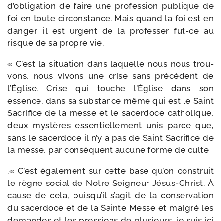
d’o­bli­ga­tion de faire une pro­fes­sion publique de
foi en toute cir­cons­tance. Mais quand la foi est en
dan­ger, il est urgent de la pro­fes­ser fut-​ce au
risque de sa propre vie.
« C’est la situa­tion dans laquelle nous nous trou­
vons, nous vivons une crise sans pré­cé­dent de
l’Église. Crise qui touche l’Église dans son
essence, dans sa sub­stance même qui est le Saint
Sacrifice de la messe et le sacer­doce catho­lique,
deux mys­tères essen­tiel­le­ment unis parce que,
sans le sacer­doce il n’y a pas de Saint Sacrifice de
la messe, par consé­quent aucune forme de culte
.« C’est éga­le­ment sur cette base qu’on construit
le règne social de Notre Seigneur Jésus-​Christ. À
cause de cela, puis­qu’il s’a­git de la conser­va­tion
du sacer­doce et de la Sainte Messe et mal­gré les
demandes et les pres­sions de plu­sieurs, je suis ici