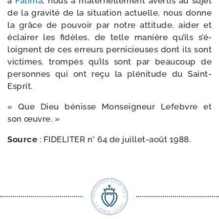
à
Fatima
, nous a mater­nel­le­ment aver­tis au sujet
de la gra­vi­té de la situa­tion actuelle, nous donne
la grâce de pou­voir par notre atti­tude, aider et
éclai­rer les fidèles, de telle manière qu’ils s’é­
loignent de ces erreurs per­ni­cieuses dont ils sont
vic­times, trom­pés qu’ils sont par beau­coup de
per­sonnes qui ont reçu la plé­ni­tude du Saint-
Esprit.
« Que Dieu bénisse Monseigneur Lefebvre et
son œuvre. »
Source
: FIDELITER n° 64 de juillet-​août 1988.