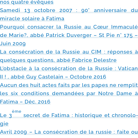
nos quatre évêques
Samedi 13 octobre 2007 : 90° anni­ver­saire du
miracle solaire à Fatima
Pourquoi consa­crer la Russie au Cœur Immaculé
de Marie?, abbé Patrick Duverger – St Pie n° 175 –
Juin 2009
La consé­cra­tion de la Russie au CIM : réponses à
quelques ques­tions, abbé Fabrice Delestre
L’obstacle à la consé­cra­tion de la Russie : Vatican
II ! , abbé Guy Castelain – Octobre 2016
Aucun des huit actes faits par les papes ne rem­plit
les six condi­tions deman­dées par Notre Dame à
Fatima – Déc. 2016
ème
Le 3
secret de Fatima : his­to­rique et chro­no­lo­
gie
Avril 2009 – La consé­cra­tion de la rus­sie : faite ou