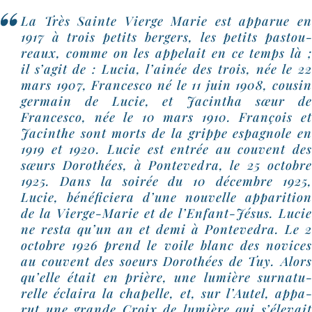
La Très Sainte Vierge Marie est appa­rue en
1917 à trois petits ber­gers, les petits pas­tou­
reaux, comme on les appe­lait en ce temps là ;
il s’a­git de : Lucia, l’ai­née des trois, née le 22
mars 1907, Francesco né le 11 juin 1908, cou­sin
ger­main de Lucie, et Jacintha sœur de
Francesco, née le 10 mars 1910. François et
Jacinthe sont morts de la grippe espa­gnole en
1919 et 1920. Lucie est entrée au couvent des
sœurs Dorothées, à Pontevedra, le 25 octobre
1925. Dans la soi­rée du 10 décembre 1925,
Lucie, béné­fi­cie­ra d’une nou­velle appa­ri­tion
de la Vierge-​Marie et de l’Enfant-​Jésus. Lucie
ne res­ta qu’un an et demi à Pontevedra. Le 2
octobre 1926 prend le voile blanc des novices
au couvent des soeurs Dorothées de Tuy. Alors
qu’elle était en prière, une lumière sur­na­tu­
relle éclai­ra la cha­pelle, et, sur l’Autel, appa­
rut une grande Croix de lumière qui s’é­le­vait