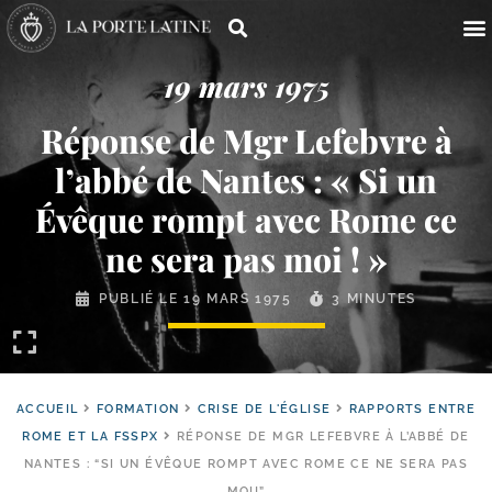
19 mars 1975
Réponse de Mgr Lefebvre à
l’abbé de Nantes : « Si un
Évêque rompt avec Rome ce
ne sera pas moi ! »
PUBLIÉ LE
19 MARS 1975
3 MINUTES
ACCUEIL
FORMATION
CRISE DE L'ÉGLISE
RAPPORTS ENTRE
ROME ET LA FSSPX
RÉPONSE DE MGR LEFEBVRE À L’ABBÉ DE
NANTES : “SI UN ÉVÊQUE ROMPT AVEC ROME CE NE SERA PAS
MOI!”