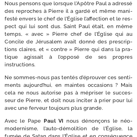
Nous pen­sons que lorsque l’Apôtre Paul a adres­sé
des reproches à Pierre il a gar­dé et même mani­
fes­té envers le chef de l’Église l’af­fec­tion et le res­
pect qui lui sont dus. Saint Paul était, en même
temps, « avec » Pierre chef de l’Église qui au
Concile de Jérusalem avait don­né des pres­crip­
tions claires, et « contre » Pierre qui dans la pra­
tique agis­sait à l’op­po­sé de ses propres
instructions.
Ne sommes-​nous pas ten­tés d’é­prou­ver ces sen­ti­
ments aujourd’­hui, en maintes occa­sions ? Mais
cela ne nous auto­rise pas à mépri­ser le suc­ces­
seur de Pierre, et doit nous inci­ter à prier pour lui
avec une fer­veur tou­jours plus grande.
Avec le Pape
Paul VI
nous dénon­çons le néo-​
modernisme, l’auto-​démolition de l’Église, la
fumée de Satan dans l’Église et en consé­quence