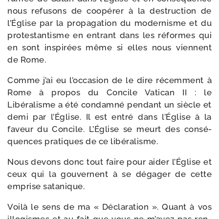
nous refu­sons de coopé­rer à la des­truc­tion de
l’Église par la pro­pa­ga­tion du moder­nisme et du
pro­tes­tan­tisme en entrant dans les réformes qui
en sont ins­pi­rées même si elles nous viennent
de Rome.
Comme j’ai eu l’oc­ca­sion de le dire récem­ment à
Rome à pro­pos du Concile Vatican II : le
Libéralisme a été condam­né pen­dant un siècle et
demi par l’Église. Il est entré dans l’Église à la
faveur du Concile. L’Église se meurt des consé­
quences pra­tiques de ce libéralisme.
Nous devons donc tout faire pour aider l’Église et
ceux qui la gou­vernent à se déga­ger de cette
emprise satanique.
Voilà le sens de ma « Déclaration ». Quant à vos