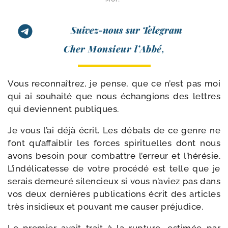
Suivez-nous sur Telegram
Cher Monsieur l’Abbé,
Vous recon­naî­trez, je pense, que ce n’est pas moi
qui ai sou­hai­té que nous échan­gions des lettres
qui deviennent publiques.
Je vous l’ai déjà écrit. Les débats de ce genre ne
font qu’af­fai­blir les forces spi­ri­tuelles dont nous
avons besoin pour com­battre l’er­reur et l’hé­ré­sie.
L’indélicatesse de votre pro­cé­dé est telle que je
serais demeu­ré silen­cieux si vous n’a­viez pas dans
vos deux der­nières publi­ca­tions écrit des articles
très insi­dieux et pou­vant me cau­ser préjudice.