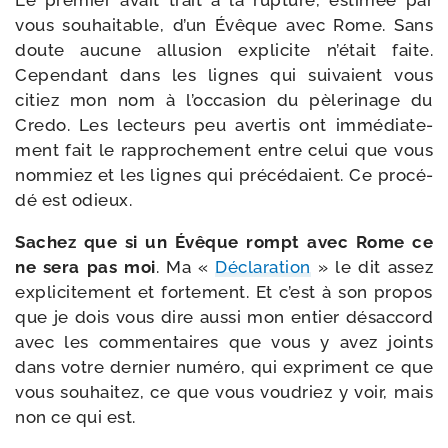
Le pre­mier avait trait à la rup­ture, esti­mée par
vous sou­hai­table, d’un Évêque avec Rome. Sans
doute aucune allu­sion expli­cite n’é­tait faite.
Cependant dans les lignes qui sui­vaient vous
citiez mon nom à l’oc­ca­sion du pèle­ri­nage du
Credo. Les lec­teurs peu aver­tis ont immé­dia­te­
ment fait le rap­pro­che­ment entre celui que vous
nom­miez et les lignes qui pré­cé­daient. Ce pro­cé­
dé est odieux.
Sachez que si un Évêque rompt avec Rome ce
ne sera pas moi
. Ma «
Déclaration
» le dit assez
expli­ci­te­ment et for­te­ment. Et c’est à son pro­pos
que je dois vous dire aus­si mon entier désac­cord
avec les com­men­taires que vous y avez joints
dans votre der­nier numé­ro, qui expriment ce que
vous sou­hai­tez, ce que vous vou­driez y voir, mais
non ce qui est.