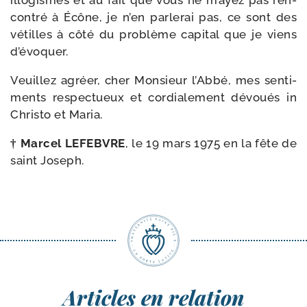
illo­gismes et au fait que vous ne m’ayez pas ren­
con­tré à Écône, je n’en par­le­rai pas, ce sont des
vétilles à côté du pro­blème capi­tal que je viens
d’évoquer.
Veuillez agréer, cher Monsieur l’Abbé, mes sen­ti­
ments res­pec­tueux et cor­dia­le­ment dévoués in
Christo et Maria.
† Marcel LEFEBVRE
, le 19 mars 1975 en la fête de
saint Joseph.
Articles en relation