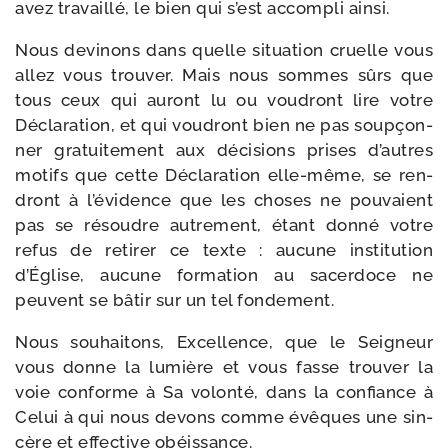
avez tra­vaillé, le bien qui s’est accom­pli ainsi.
Nous devi­nons dans quelle situa­tion cruelle vous
allez vous trou­ver. Mais nous sommes sûrs que
tous ceux qui auront lu ou vou­dront lire votre
Déclaration, et qui vou­dront bien ne pas soup­çon­
ner gra­tui­te­ment aux déci­sions prises d’autres
motifs que cette Déclaration elle-​même, se ren­
dront à l’é­vi­dence que les choses ne pou­vaient
pas se résoudre autre­ment, étant don­né votre
refus de reti­rer ce texte : aucune ins­ti­tu­tion
d’Église, aucune for­ma­tion au sacer­doce ne
peuvent se bâtir sur un tel fondement.
Nous sou­hai­tons, Excellence, que le Seigneur
vous donne la lumière et vous fasse trou­ver la
voie conforme à Sa volon­té, dans la confiance à
Celui à qui nous devons comme évêques une sin­
cère et effec­tive obéissance.