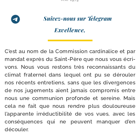
Suivez-nous sur Telegram
Excellence,
C’est au nom de la Commission car­di­na­lice et par
man­dat exprès du Saint-​Père que nous vous écri­
vons. Nous vous res­tons très recon­nais­sants du
cli­mat fra­ter­nel dans lequel ont pu se dérou­ler
nos récents entre­tiens, sans que les diver­gences
de nos juge­ments aient jamais com­pro­mis entre
nous une com­mu­nion pro­fonde et sereine. Mais
cela ne fait que nous rendre plus dou­lou­reuse
l’ap­pa­rente irré­duc­ti­bi­li­té de vos vues, avec les
consé­quences qui ne peuvent man­quer d’en
découler.