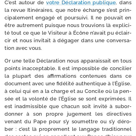
C’est autour de
votre Déclaration publique
, dans
la revue Itinéraires, que notre échange s’est prin­
ci­pa­le­ment enga­gé et pour­sui­vi. Il ne pou­vait en
être autre­ment puisque nous trou­vions là expli­ci­
té tout ce que le Visiteur à Écône n’a­vait pu éclair­
cir et nous invi­tait à déga­ger dans une conver­sa­
tion avec vous.
Or une telle Déclaration nous appa­rais­sait en tous
points inac­cep­table. Il est impos­sible de conci­lier
la plu­part des affir­ma­tions conte­nues dans ce
docu­ment avec une fidé­li­té authen­tique à l’Église,
à celui qui en a la charge et au Concile où la pen­
sée et la volon­té de l’Église se sont expri­mées. Il
est inad­mis­sible que cha­cun soit invi­té à subor­
don­ner à son propre juge­ment les direc­tives
venant du Pape pour s’y sou­mettre ou s’y déro­
ber : c’est là pro­pre­ment le lan­gage tra­di­tion­nel