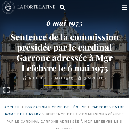
6 mai 1975
Sentence de la commission
présidée par le cardinal
Garrone adressée à Mgr
Lefebvre le 6 mai 1975
PUBLIÉ LE
6 MAI 1975
3 MINUTES
ACCUEIL
FORMATION
CRISE DE L'ÉGLISE
RAPPORTS ENTRE
ROME ET LA FSSPX
SENTENCE DE LA COMMISSION PRÉSIDÉE
PAR LE CARDINAL GARRONE ADRESSÉE À MGR LEFEBVRE LE 6
MAI 1975