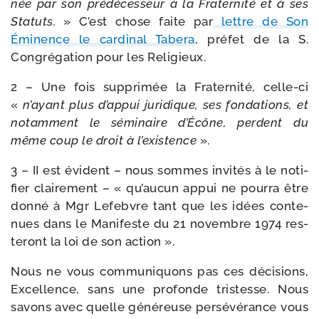
née par son pré­dé­ces­seur à la Fraternité et à ses
Statuts.
» C’est chose faite par
lettre de Son
Éminence le car­di­nal Tabera
, pré­fet de la S.
Congrégation pour les Religieux.
2 – Une fois sup­pri­mée la Fraternité, celle-​ci
«
n’ayant plus d’ap­pui juri­dique, ses fon­da­tions, et
notam­ment le sémi­naire d’Écône, perdent du
même coup le droit à l’exis­tence
».
3 – II est évident – nous sommes invi­tés à le noti­
fier clai­re­ment – « qu’au­cun appui ne pour­ra être
don­né à Mgr Lefebvre tant que les idées conte­
nues dans le Manifeste du 21 novembre 1974 res­
te­ront la loi de son action ».
Nous ne vous com­mu­ni­quons pas ces déci­sions,
Excellence, sans une pro­fonde tris­tesse. Nous
savons avec quelle géné­reuse per­sé­vé­rance vous