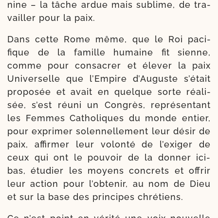
nine – la tâche ardue mais sublime, de tra­
vailler pour la paix.
Dans cette Rome même, que le Roi paci­
fique de la famille humaine fit sienne,
comme pour consa­crer et éle­ver la paix
Universelle que l’Empire d’Auguste s’é­tait
pro­po­sée et avait en quelque sorte réa­li­
sée, s’est réuni un Congrès, repré­sen­tant
les Femmes Catholiques du monde entier,
pour expri­mer solennelle­ment leur désir de
paix, affir­mer leur volon­té de l’exi­ger de
ceux qui ont le pou­voir de la don­ner ici-​
bas, étu­dier les moyens concrets et offrir
leur action pour l’ob­te­nir, au nom de Dieu
et sur la base des prin­cipes chrétiens.