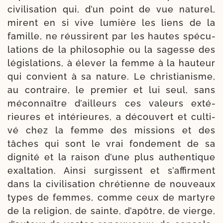
civi­li­sa­tion qui, d’un point de vue natu­rel,
mirent en si vive lumière les liens de la
famille, ne réus­sirent par les hautes spé­cu­
la­tions de la phi­lo­so­phie ou la sagesse des
légis­la­tions, à éle­ver la femme à la hau­teur
qui convient à sa nature. Le chris­tia­nisme,
au contraire, le pre­mier et lui seul, sans
mécon­naître d’ailleurs ces valeurs exté­
rieures et inté­rieures, a décou­vert et culti­
vé chez la femme des mis­sions et des
tâches qui sont le vrai fon­de­ment de sa
digni­té et la rai­son d’une plus authen­tique
exal­ta­tion. Ainsi sur­gissent et s’af­firment
dans la civi­li­sa­tion chré­tienne de nou­veaux
types de femmes, comme ceux de mar­tyre
de la reli­gion, de sainte, d’a­pôtre, de vierge,