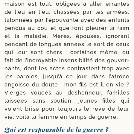
mai­son est tout, obli­gées à aller errantes
de lieu en lieu, chas­sées par les armées,
talon­nées par l’é­pou­vante avec des enfants
pen­dus au cou et que font pleu­rer la faim
et la mala­die. Mères, épouses, igno­rant
pen­dant de longues années le sort de ceux
qui leur sont chers ; cer­taines même, du
fait de l’in­croyable insen­si­bi­li­té des gou­ver­
nants, dont les actes contras­tent trop avec
les paroles, jus­qu’à ce jour dans l’a­troce
angoisse du doute : mon fils est-​il en vie ?
Vierges vouées au déshon­neur, familles
lais­sées sans sou­tien, jeunes filles qui
voient bri­sé pour tou­jours le rêve de leur
vie, voi­là la femme en temps de guerre.
Qui est responsable de la guerre ?