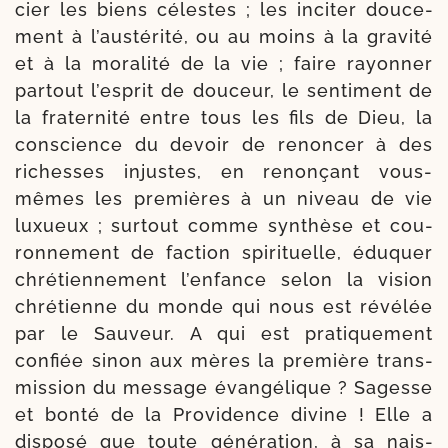
cier les biens célestes ; les inci­ter dou­ce­
ment à l’aus­té­ri­té, ou au moins à la gra­vi­té
et à la mora­li­té de la vie ; faire rayon­ner
par­tout l’es­prit de dou­ceur, le sen­ti­ment de
la fra­ter­ni­té entre tous les fils de Dieu, la
conscience du devoir de renon­cer à des
richesses injustes, en renon­çant vous-​
mêmes les pre­mières à un niveau de vie
luxueux ; sur­tout comme syn­thèse et cou­
ron­ne­ment de fac­tion spi­ri­tuelle, édu­quer
chré­tien­ne­ment l’en­fance selon la vision
chré­tienne du monde qui nous est révé­lée
par le Sauveur. A qui est pra­ti­que­ment
confiée sinon aux mères la pre­mière trans­
mission du mes­sage évan­gé­lique ? Sagesse
et bon­té de la Pro­vidence divine ! Elle a
dis­po­sé que toute géné­ra­tion, à sa nais­