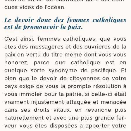
dues vides de l’océan.
Le
devoir donc des femmes catholiques
est de promouvoir la paix.
C’est ain­si, femmes catho­liques, que vous
êtes des messa­gères et des ouvrières de la
paix en ver­tu du titre même dont vous vous
hono­rez, parce que catho­lique est en
quelque sorte syno­nyme de paci­fique. Et
bien que le devoir de citoyennes de votre
pays exige de vous la prompte réso­lu­tion à
vous immo­ler pour la patrie, si celle-​ci était
vrai­ment injus­te­ment atta­quée et mena­cée
dans ses droits vitaux, en revanche plus
natu­rel­le­ment et avec une plus grande fer­
veur vous êtes dis­po­sées à appor­ter votre