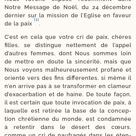
Notre Message de Noël, du 24 décembre
der­nier sur la mis­sion de l’Eglise en faveur
[1]
de la paix
.
C’est en cela que votre cri de paix, chères
filles, se dis­tingue net­te­ment de l’ap­pel
d’autres femmes, dont Nous sommes loin
de mettre en doute la sin­cé­ri­té, mais que
Nous voyons mal­heu­reu­se­ment pro­fa­né et
orien­té vers des fins dif­fé­rentes, si même il
n’en arrive pas à se trans­for­mer en cla­meur
d’exa­cer­ba­tion et de haine. De toute façon,
il est cer­tain que toute invo­ca­tion de paix, à
laquelle est reti­rée la base de la concep­
tion chré­tienne du monde, est condam­née
à reten­tir dans le désert des cœurs,
comme un cri de nau­fra­gés dans les éten­