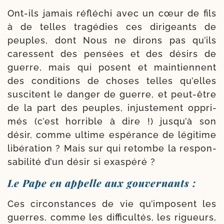
Ont-​ils jamais réflé­chi avec un cœur de fils
à de telles tra­gé­dies ces diri­geants de
peuples, dont Nous ne dirons pas qu’ils
caressent des pen­sées et des dési­rs de
guerre, mais qui posent et main­tiennent
des condi­tions de choses telles qu’elles
sus­citent le dan­ger de guerre, et peut-​être
de la part des peuples, injus­te­ment oppri­
més (c’est hor­rible à dire !) jus­qu’à son
désir, comme ultime espé­rance de légi­time
libé­ra­tion ? Mais sur qui retombe la res­pon­
sa­bi­li­té d’un désir si exaspéré ?
Le Pape en appelle aux gouvernants :
Ces cir­cons­tances de vie qu’im­posent les
guerres, comme les dif­fi­cul­tés, les rigueurs,