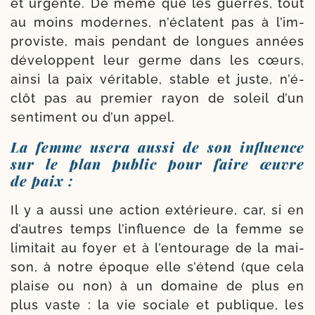
et urgente. De même que les guerres, tout
au moins modernes, n’é­clatent pas à l’im­
pro­viste, mais pen­dant de longues années
déve­loppent leur germe dans les cœurs,
ain­si la paix véri­table, stable et juste, n’é­
clôt pas au pre­mier rayon de soleil d’un
sen­ti­ment ou d’un appel.
La femme usera aussi de son influence
sur le plan public pour faire œuvre
de paix :
Il y a aus­si une action exté­rieure, car, si en
d’autres temps l’in­fluence de la femme se
limi­tait au foyer et à l’en­tou­rage de la mai­
son, à notre époque elle s’é­tend (que cela
plaise ou non) à un domaine de plus en
plus vaste : la vie sociale et publique, les