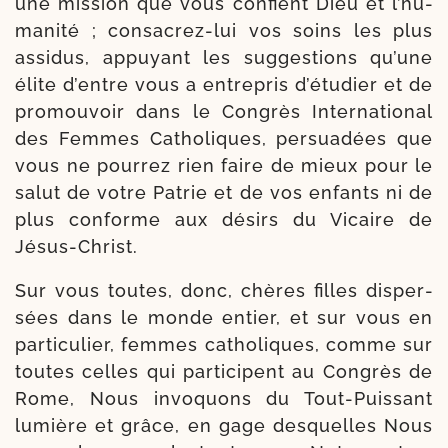
une mis­sion que vous confient Dieu et l’hu­
ma­ni­té ; consacrez-​lui vos soins les plus
assi­dus, appuyant les sug­ges­tions qu’une
élite d’entre vous a entre­pris d’é­tu­dier et de
pro­mou­voir dans le Congrès International
des Femmes Catholiques, per­sua­dées que
vous ne pour­rez rien faire de mieux pour le
salut de votre Patrie et de vos enfants ni de
plus conforme aux dési­rs du Vicaire de
Jésus-Christ.
Sur vous toutes, donc, chères filles dis­per­
sées dans le monde entier, et sur vous en
par­ti­cu­lier, femmes catho­liques, comme sur
toutes celles qui par­ti­cipent au Congrès de
Rome, Nous invo­quons du Tout-​Puissant
lumière et grâce, en gage des­quelles Nous