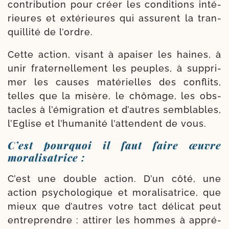
contri­bu­tion pour créer les condi­tions inté­
rieures et exté­rieures qui assurent la tran­
quilli­té de l’ordre.
Cette action, visant à apai­ser les haines, à
unir fraternelle­ment les peuples, à sup­pri­
mer les causes maté­rielles des conflits,
telles que la misère, le chô­mage, les obs­
tacles à l’é­mi­gra­tion et d’autres sem­blables,
l’Eglise et l’hu­ma­ni­té l’at­tendent de vous.
C’est pourquoi il faut faire œuvre
moralisatrice :
C’est une double action. D’un côté, une
action psy­cho­lo­gique et mora­li­sa­trice, que
mieux que d’autres votre tact déli­cat peut
entre­prendre : atti­rer les hommes à appré­