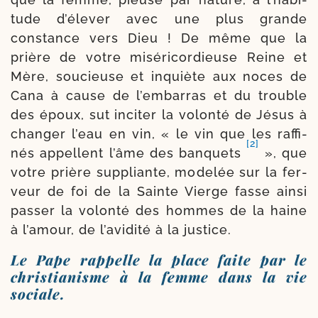
tude d’é­le­ver avec une plus grande
constance vers Dieu ! De même que la
prière de votre misé­ri­cor­dieuse Reine et
Mère, sou­cieuse et inquiète aux noces de
Cana à cause de l’embarras et du trouble
des époux, sut inci­ter la volon­té de Jésus à
chan­ger l’eau en vin, « le vin que les raf­fi­
[2]
nés appellent l’âme des ban­quets
», que
votre prière sup­pliante, mode­lée sur la fer­
veur de foi de la Sainte Vierge fasse ain­si
pas­ser la volon­té des hommes de la haine
à l’a­mour, de l’a­vi­di­té à la justice.
Le Pape rappelle la place faite par le
christianisme à la femme dans la vie
sociale.