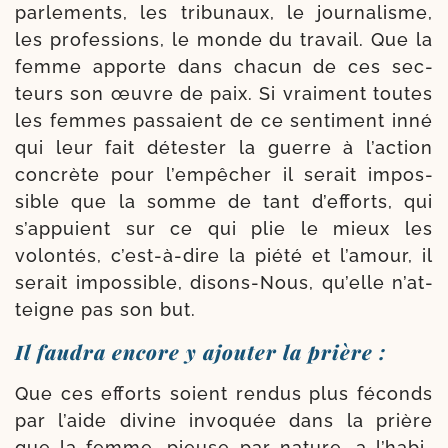
par­le­ments, les tri­bu­naux, le jour­na­lisme,
les pro­fes­sions, le monde du tra­vail. Que la
femme apporte dans cha­cun de ces sec­
teurs son œuvre de paix. Si vrai­ment toutes
les femmes pas­saient de ce sen­ti­ment inné
qui leur fait détes­ter la guerre à l’ac­tion
concrète pour l’empêcher il serait impos­
sible que la somme de tant d’ef­forts, qui
s’ap­puient sur ce qui plie le mieux les
volon­tés, c’est-​à-​dire la pié­té et l’a­mour, il
serait impos­sible, disons-​Nous, qu’elle n’at­
teigne pas son but.
Il faudra encore y ajouter la prière :
Que ces efforts soient ren­dus plus féconds
par l’aide divine invo­quée dans la prière
que la femme, pieuse par nature, a l’ha­bi­