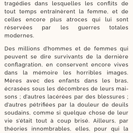
tra­gé­dies dans les­quelles les conflits de
tout temps entraî­nèrent la femme, et de
celles encore plus atroces qui lui sont
réser­vées par les guerres totales
modernes.
Des mil­lions d’hommes et de femmes qui
peuvent se dire sur­vi­vants de la der­nière
confla­gra­tion, en conservent encore vives
dans la mémoire les hor­ribles images.
Mères avec des enfants dans les bras,
écra­sées sous les décombres de leurs mai­
sons ; d’autres lacé­rées par des bles­sures ;
d’autres pétri­fiées par la dou­leur de deuils
sou­dains, comme si quelque chose de leur
vie s’é­tait tout à coup bri­sé. Ailleurs, par
théo­ries innom­brables, elles, pour qui la