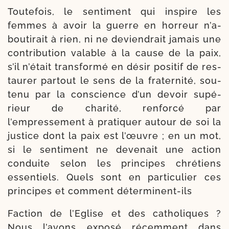
Toutefois, le sen­ti­ment qui ins­pire les
femmes à avoir la guerre en hor­reur n’a­
bou­ti­rait à rien, ni ne devien­drait jamais une
contri­bu­tion valable à la cause de la paix,
s’il n’é­tait trans­formé en désir posi­tif de res­
tau­rer par­tout le sens de la frater­nité, sou­
te­nu par la conscience d’un devoir supé­
rieur de cha­ri­té, ren­for­cé par
l’empressement à pra­ti­quer autour de soi la
jus­tice dont la paix est l’œuvre ; en un mot,
si le sen­ti­ment ne deve­nait une action
conduite selon les prin­cipes chré­tiens
essen­tiels. Quels sont en par­ti­cu­lier ces
prin­cipes et com­ment déterminent-ils
Faction de l’Eglise et des catho­liques ?
Nous l’a­vons expo­sé récem­ment dans