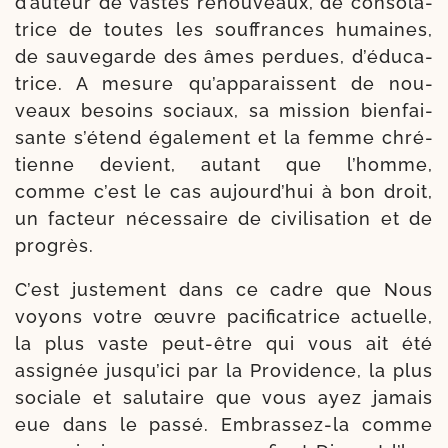
d’au­teur de vastes renou­veaux, de conso­la­
trice de toutes les souf­frances humaines,
de sau­ve­garde des âmes per­dues, d’éduca­
trice. A mesure qu’ap­pa­raissent de nou­
veaux besoins sociaux, sa mis­sion bien­fai­
sante s’é­tend éga­le­ment et la femme chré­
tienne devient, autant que l’homme,
comme c’est le cas aujour­d’hui à bon droit,
un fac­teur néces­saire de civi­li­sa­tion et de
progrès.
C’est jus­te­ment dans ce cadre que Nous
voyons votre œuvre paci­fi­ca­trice actuelle,
la plus vaste peut-​être qui vous ait été
assi­gnée jus­qu’i­ci par la Providence, la plus
sociale et salu­taire que vous ayez jamais
eue dans le pas­sé. Embrassez-​la comme