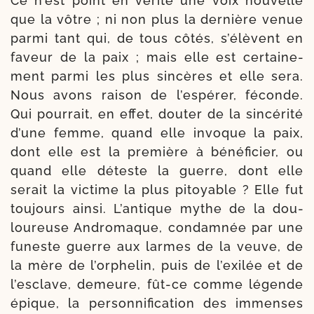
Ce n’est point en véri­té une voix nou­velle
que la vôtre ; ni non plus la der­nière venue
par­mi tant qui, de tous côtés, s’élè­vent en
faveur de la paix ; mais elle est cer­tai­ne­
ment par­mi les plus sin­cères et elle sera.
Nous avons rai­son de l’es­pé­rer, fé­conde.
Qui pour­rait, en effet, dou­ter de la sin­cé­ri­té
d’une femme, quand elle invoque la paix,
dont elle est la pre­mière à béné­fi­cier, ou
quand elle déteste la guerre, dont elle
serait la vic­time la plus pitoyable ? Elle fut
tou­jours ain­si. L’antique mythe de la dou­
lou­reuse Andromaque, condam­née par une
funeste guerre aux larmes de la veuve, de
la mère de l’or­phe­lin, puis de l’exi­lée et de
l’es­clave, demeure, fût-​ce comme légende
épique, la per­son­ni­fi­ca­tion des immenses