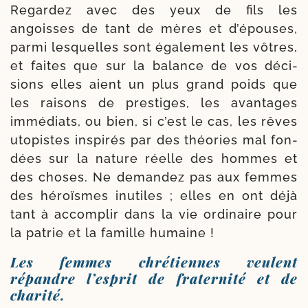
Regardez avec des yeux de fils les
angoisses de tant de mères et d’é­pouses,
par­mi les­quelles sont éga­le­ment les vôtres,
et faites que sur la balance de vos déci­
sions elles aient un plus grand poids que
les rai­sons de pres­tiges, les avan­tages
immé­diats, ou bien, si c’est le cas, les rêves
uto­pistes ins­pi­rés par des théo­ries mal fon­
dées sur la nature réelle des hommes et
des choses. Ne deman­dez pas aux femmes
des héroïsmes inutiles ; elles en ont déjà
tant à accom­plir dans la vie ordi­naire pour
la patrie et la famille humaine !
Les femmes chrétiennes veulent
répandre l’esprit de fraternité et de
charité.