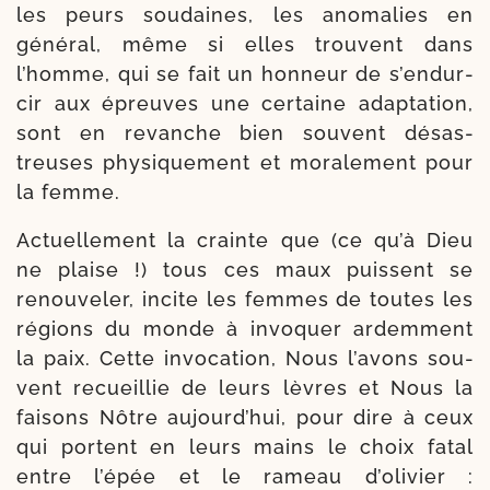
les peurs sou­daines, les ano­ma­lies en
géné­ral, même si elles trouvent dans
l’homme, qui se fait un hon­neur de s’en­dur­
cir aux épreuves une cer­taine adap­ta­tion,
sont en revanche bien sou­vent désas­
treuses phy­si­que­ment et mora­le­ment pour
la femme.
Actuellement la crainte que (ce qu’à Dieu
ne plaise !) tous ces maux puissent se
renou­ve­ler, incite les femmes de toutes les
régions du monde à invo­quer ardem­ment
la paix. Cette invo­ca­tion, Nous l’a­vons sou­
vent recueillie de leurs lèvres et Nous la
fai­sons Nôtre aujourd’­hui, pour dire à ceux
qui portent en leurs mains le choix fatal
entre l’é­pée et le rameau d’o­li­vier :