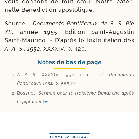
vous don­nons de tout cœur Notre pater­
nelle Bénédiction apostolique.
Source :
Documents Pontificaux de S. S. Pie
XII
, année 1955, Édition Saint-​Augustin
Saint-​Maurice. – D’après le texte ita­lien des
A. A. S., 1952,
XXXXIV, p. 420.
Notes de bas de page
A. A. S.,
XXXXIV, 1952, p. 11 ; cf.
Documents
Pontificaux 1951,
p. 555.
[
↩
]
Bossuet,
Sermon pour le troi­sième Dimanche après
l’Epiphanie.
[
↩
]
FEMME CATHOLIQUE