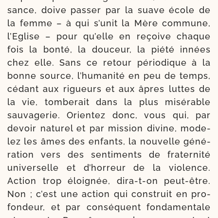
sance, doive pas­ser par la suave école de
la femme – à qui s’u­nit la Mère com­mune,
l’Eglise – pour qu’elle en reçoive chaque
fois la bon­té, la dou­ceur, la pié­té innées
chez elle. Sans ce retour pério­dique à la
bonne source, l’hu­ma­ni­té en peu de temps,
cédant aux rigueurs et aux âpres luttes de
la vie, tom­berait dans la plus misé­rable
sau­va­ge­rie. Orientez donc, vous qui, par
devoir natu­rel et par mis­sion divine, mode­
lez les âmes des enfants, la nou­velle géné­
ra­tion vers des sen­ti­ments de fra­ter­ni­té
uni­ver­selle et d’hor­reur de la vio­lence.
Action trop éloi­gnée, dira-​t-​on peut-​être.
Non ; c’est une action qui construit en pro­
fon­deur, et par consé­quent fon­da­men­tale