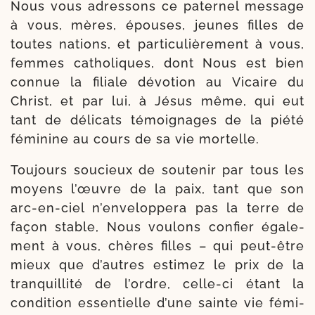
Nous vous adres­sons ce pater­nel mes­sage
à vous, mères, épouses, jeunes filles de
toutes nations, et par­ti­cu­liè­re­ment à vous,
fem­mes catho­liques, dont Nous est bien
connue la filiale dévo­tion au Vicaire du
Christ, et par lui, à Jésus même, qui eut
tant de déli­cats témoi­gnages de la pié­té
fémi­nine au cours de sa vie mortelle.
Toujours sou­cieux de sou­te­nir par tous les
moyens l’œuvre de la paix, tant que son
arc-​en-​ciel n’en­ve­lop­pe­ra pas la terre de
façon stable, Nous vou­lons confier éga­le­
ment à vous, chères filles – qui peut-​être
mieux que d’autres esti­mez le prix de la
tran­quilli­té de l’ordre, celle-​ci étant la
condi­tion essen­tielle d’une sainte vie fémi­