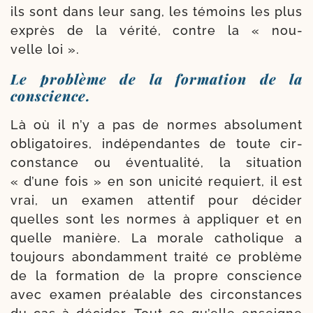
ils sont dans leur sang, les témoins les plus
exprès de la véri­té, contre la « nou­
velle loi ».
Le problème de la formation de la
conscience.
Là où il n’y a pas de normes abso­lu­ment
obli­ga­toires, indé­pendantes de toute cir­
cons­tance ou éven­tua­li­té, la situa­tion
« d’une fois » en son uni­ci­té requiert, il est
vrai, un exa­men atten­tif pour déci­der
quelles sont les normes à appli­quer et en
quelle manière. La morale catho­lique a
tou­jours abon­dam­ment trai­té ce pro­blème
de la for­ma­tion de la propre conscience
avec exa­men préa­lable des cir­cons­tances