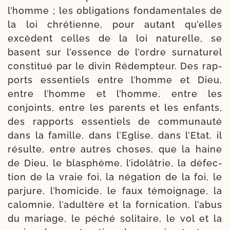
l’homme ; les obli­ga­tions fon­da­men­tales de
la loi chré­tienne, pour autant qu’elles
excèdent celles de la loi natu­relle, se
basent sur l’es­sence de l’ordre sur­na­tu­rel
consti­tué par le divin Rédempteur. Des rap­
ports essen­tiels entre l’homme et Dieu,
entre l’homme et l’homme, entre les
conjoints, entre les parents et les enfants,
des rap­ports essen­tiels de com­munauté
dans la famille, dans l’Eglise, dans l’Etat, il
résulte, entre autres choses, que la haine
de Dieu, le blas­phème, l’idolâ­trie, la défec­
tion de la vraie foi, la néga­tion de la foi, le
par­jure, l’ho­mi­cide, le faux témoi­gnage, la
calom­nie, l’a­dul­tère et la for­nication, l’a­bus
du mariage, le péché soli­taire, le vol et la