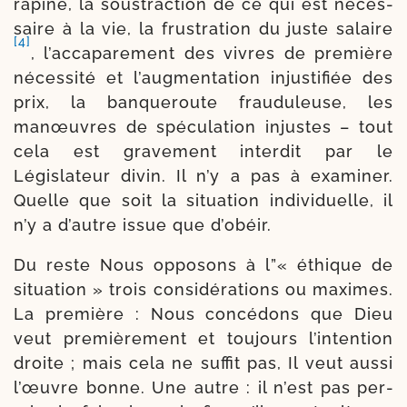
ra­pine, la sous­trac­tion de ce qui est néces­
saire à la vie, la frustra­tion du juste salaire
[4]
, l’ac­ca­pa­re­ment des vivres de pre­mière
néces­si­té et l’aug­men­ta­tion injus­ti­fiée des
prix, la ban­que­route frau­du­leuse, les
manœuvres de spé­cu­la­tion injustes – tout
cela est gra­ve­ment inter­dit par le
Législateur divin. Il n’y a pas à exa­mi­ner.
Quelle que soit la situa­tion indi­vi­duelle, il
n’y a d’au­tre issue que d’obéir.
Du reste Nous oppo­sons à l”« éthique de
situa­tion » trois consi­dé­ra­tions ou maximes.
La pre­mière : Nous concé­dons que Dieu
veut pre­miè­re­ment et tou­jours l’in­ten­tion
droite ; mais cela ne suf­fit pas, Il veut aus­si
l’œuvre bonne. Une autre : il n’est pas per­