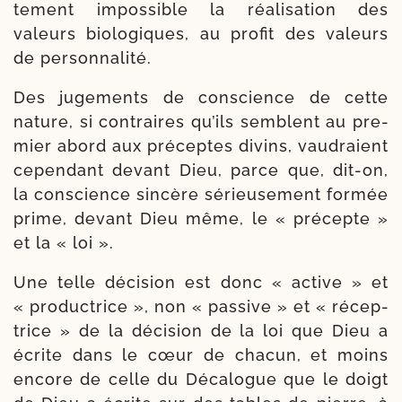
tement impos­sible la réa­li­sa­tion des
valeurs bio­lo­giques, au pro­fit des valeurs
de personnalité.
Des juge­ments de conscience de cette
nature, si contraires qu’ils semblent au pre­
mier abord aux pré­ceptes divins, vau­draient
cepen­dant devant Dieu, parce que, dit-​on,
la conscience sin­cère sérieu­se­ment for­mée
prime, devant Dieu même, le « pré­cepte »
et la « loi ».
Une telle déci­sion est donc « active » et
« pro­duc­trice », non « pas­sive » et « récep­
trice » de la déci­sion de la loi que Dieu a
écrite dans le cœur de cha­cun, et moins
encore de celle du Décalogue que le doigt