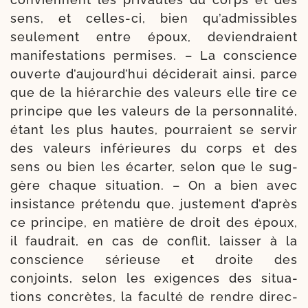
sens, et celles-​ci, bien qu’ad­mis­sibles
seule­ment entre époux, devien­draient
manifesta­tions per­mises. – La conscience
ouverte d’au­jourd’­hui déci­de­rait ain­si, parce
que de la hié­rar­chie des valeurs elle tire ce
prin­cipe que les valeurs de la per­son­na­li­té,
étant les plus hautes, pour­raient se ser­vir
des valeurs infé­rieures du corps et des
sens ou bien les écar­ter, selon que le sug­
gère chaque situa­tion. – On a bien avec
insis­tance pré­ten­du que, jus­te­ment d’a­près
ce prin­cipe, en matière de droit des époux,
il fau­drait, en cas de conflit, lais­ser à la
conscience sérieuse et droite des
conjoints, selon les exi­gences des situa­
tions concrètes, la facul­té de rendre direc­