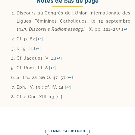
Notes de bas de page
Discours au Congrès de l’Union Internationale des
Ligues Féminines Catholiques, le 12 sep­tembre
1947.
Discorsi e Radiomessaggi,
IX, pp. 221–233.
[
↩
]
Cf. p. 82.
[
↩
]
I, 19–21.
[
↩
]
Cf. Jacques, V, 4.
[
↩
]
Cf. Rom., III, 8.
[
↩
]
S. Th., 2a 2æ Q. 47–57.
[
↩
]
Eph„ IV, 13 ; cf. IV, 14.
[
↩
]
Cf. 2 Cor., XIII, 13.
[
↩
]
FEMME CATHOLIQUE