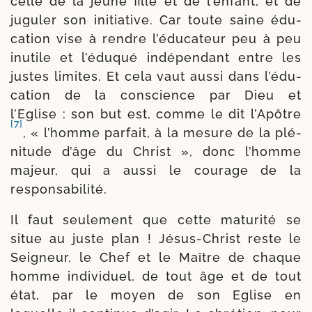
celle de la jeune fille et de l’en­fant, et de
jugu­ler son ini­tia­tive. Car toute saine édu­
ca­tion vise à rendre l’é­du­ca­teur peu à peu
inutile et l’é­du­qué indé­pen­dant entre les
justes limites. Et cela vaut aus­si dans l’é­du­
ca­tion de la conscience par Dieu et
l’Eglise : son but est, comme le dit l’Apôtre
[7]
, « l’homme par­fait, à la mesure de la plé­
ni­tude d’âge du Christ », donc l’homme
majeur, qui a aus­si le cou­rage de la
responsabilité.
Il faut seule­ment que cette matu­ri­té se
situe au juste plan ! Jésus-​Christ reste le
Seigneur, le Chef et le Maître de chaque
homme indi­vi­duel, de tout âge et de tout
état, par le moyen de son Eglise en