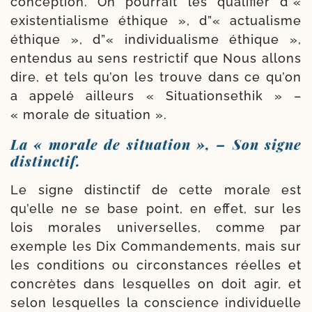
concep­tion. On pour­rait les qua­li­fier d”«
exis­ten­tia­lisme éthique », d”« actua­lisme
éthique », d”« indi­vi­dua­lisme éthique »,
enten­dus au sens res­tric­tif que Nous allons
dire, et tels qu’on les trouve dans ce qu’on
a appe­lé ailleurs « Situationsethik » –
« morale de situation ».
La « morale de situation »,
–
Son signe
distinctif.
Le signe dis­tinc­tif de cette morale est
qu’elle ne se base point, en effet, sur les
lois morales uni­ver­selles, comme par
exemple les Dix Commandements, mais sur
les condi­tions ou cir­cons­tances réelles et
concrètes dans les­quelles on doit agir, et
selon les­quelles la conscience indi­vi­duelle