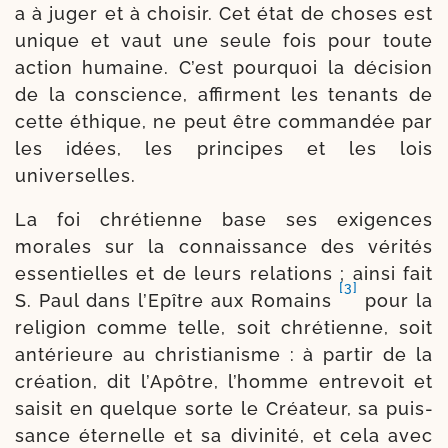
a à juger et à choi­sir. Cet état de choses est
unique et vaut une seule fois pour toute
action humaine. C’est pour­quoi la déci­sion
de la conscience, affirment les tenants de
cette éthique, ne peut être com­man­dée par
les idées, les prin­cipes et les lois
universelles.
La foi chré­tienne base ses exi­gences
morales sur la connais­sance des véri­tés
essen­tielles et de leurs rela­tions ; ain­si fait
[3]
S. Paul dans l’Epître aux Romains
pour la
reli­gion comme telle, soit chré­tienne, soit
anté­rieure au chris­tia­nisme : à par­tir de la
créa­tion, dit l’Apôtre, l’homme entre­voit et
sai­sit en quelque sorte le Créateur, sa puis­
sance éter­nelle et sa divi­ni­té, et cela avec