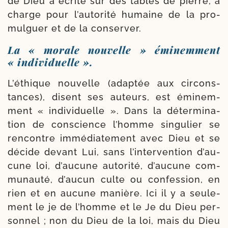
de Dieu a écrite sur des tables de pierre, à
charge pour l’au­to­ri­té humaine de la pro­
mul­guer et de la conserver.
La « morale nouvelle » éminemment
« individuelle ».
L’éthique nou­velle (adap­tée aux cir­cons­
tances), disent ses auteurs, est émi­nem­
ment « indi­vi­duelle ». Dans la déter­mi­na­
tion de conscience l’homme sin­gu­lier se
ren­contre immé­dia­te­ment avec Dieu et se
décide devant Lui, sans l’in­ter­ven­tion d’au­
cune loi, d’au­cune auto­ri­té, d’au­cune com­
mu­nau­té, d’au­cun culte ou confes­sion, en
rien et en aucune manière. Ici il y a seule­
ment le je de l’homme et le Je du Dieu per­
son­nel ; non du Dieu de la loi, mais du Dieu