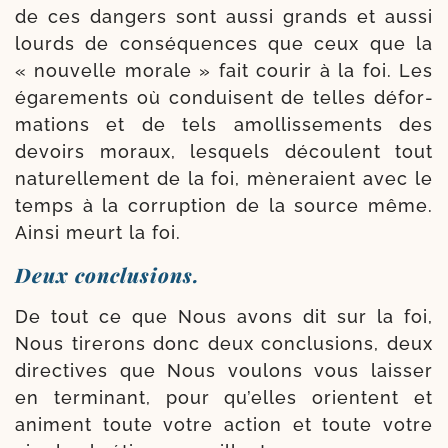
de ces dan­gers sont aus­si grands et aus­si
lourds de consé­quences que ceux que la
« nou­velle morale » fait cou­rir à la foi. Les
éga­re­ments où conduisent de telles défor­
ma­tions et de tels amol­lis­se­ments des
devoirs moraux, les­quels découlent tout
natu­rellement de la foi, mène­raient avec le
temps à la cor­rup­tion de la source même.
Ainsi meurt la foi.
Deux conclusions.
De tout ce que Nous avons dit sur la foi,
Nous tire­rons donc deux conclu­sions, deux
direc­tives que Nous vou­lons vous lais­ser
en ter­mi­nant, pour qu’elles orientent et
animent toute votre action et toute votre