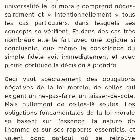
uni­ver­sa­li­té la loi morale com­prend néces­
sai­re­ment et « inten­tion­nel­le­ment » tous
les cas par­ti­cu­liers, dans les­quels ses
concepts se véri­fient. Et dans des cas très
nom­breux elle le fait avec une logique si
concluante, que même la conscience du
simple fidèle voit immé­dia­te­ment et avec
pleine cer­ti­tude la dé­cision à prendre.
Ceci vaut spé­cia­le­ment des obli­ga­tions
néga­tives de la loi morale, de celles qui
exigent un ne-​pas-​faire, un laisser-​de-​côté.
Mais nul­le­ment de celles-​là seules. Les
obli­ga­tions fondamen­tales de la loi morale
se basent sur l’es­sence, la nature de
l’homme et sur ses rap­ports essen­tiels, et
valent donc par­tout où se retrouve