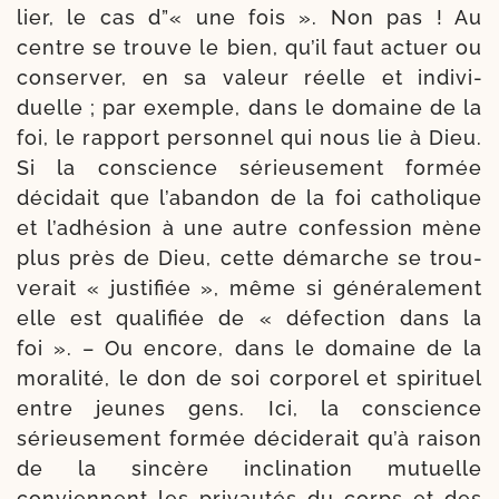
lier, le cas d”« une fois ». Non pas ! Au
centre se trouve le bien, qu’il faut actuer ou
con­server, en sa valeur réelle et indi­vi­
duelle ; par exemple, dans le domaine de la
foi, le rap­port per­son­nel qui nous lie à Dieu.
Si la conscience sérieu­se­ment for­mée
déci­dait que l’a­ban­don de la foi catho­lique
et l’adhé­sion à une autre confes­sion mène
plus près de Dieu, cette démarche se trou­
ve­rait « jus­ti­fiée », même si géné­ra­le­ment
elle est qua­li­fiée de « défec­tion dans la
foi ». – Ou encore, dans le domaine de la
mora­li­té, le don de soi cor­po­rel et spi­ri­tuel
entre jeunes gens. Ici, la conscience
sérieu­se­ment for­mée déci­de­rait qu’à rai­son
de la sin­cère incli­na­tion mutuelle
conviennent les pri­vau­tés du corps et des