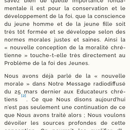
savez bien de quelle impor­tance fon­da­
men­tale il est pour la conserva­tion et le
déve­lop­pe­ment de la foi, que la conscience
du jeune homme et de la jeune fille soit
très tôt for­mée et se déve­loppe selon des
normes morales justes et saines. Ainsi la
« nou­velle concep­tion de la mora­li­té chré­
tienne » touche-​t-​elle très directe­ment au
Problème de la foi des Jeunes.
Nous avons déjà par­lé de la « nou­velle
morale » dans Notre Message radio­dif­fu­sé
du 25 mars der­nier aux Educateurs chré­
[2]
tiens
. Ce que Nous disons aujourd’­hui
n’est pas seule­ment une conti­nua­tion de ce
que Nous avons trai­té alors ; Nous vou­lons
dévoi­ler les sources pro­fondes de cette