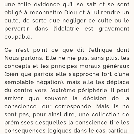
une telle évi­dence qu’il se sait et se sent
obli­gé à reconnaî­tre Dieu et à lui rendre un
culte, de sorte que négli­ger ce culte ou le
per­ver­tir dans l’i­do­lâ­trie est gra­ve­ment
coupable.
Ce n’est point ce que dit l’é­thique dont
Nous par­lons. Elle ne nie pas, sans plus, les
concepts et les prin­cipes moraux géné­raux
(bien que par­fois elle s’ap­proche fort d’une
sem­blable néga­tion), mais elle les déplace
du centre vers l’ex­trême péri­phérie. Il peut
arri­ver que sou­vent la déci­sion de la
conscience leur cor­res­ponde. Mais ils ne
sont pas, pour ain­si dire, une col­lec­tion de
pré­misses des­quelles la conscience tire les
consé­quences logiques dans le cas par­ti­cu­