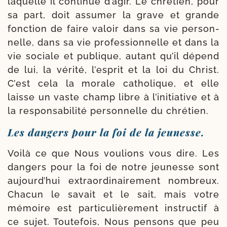
laquelle il conti­nue d’a­gir. Le chré­tien, pour
sa part, doit assu­mer la grave et grande
fonc­tion de faire valoir dans sa vie per­son­
nelle, dans sa vie pro­fes­sion­nelle et dans la
vie sociale et publique, autant qu’il dépend
de lui, la véri­té, l’es­prit et la loi du Christ.
C’est cela la morale catho­lique, et elle
laisse un vaste champ libre à l’i­ni­tia­tive et à
la res­pon­sa­bi­li­té per­son­nelle du chrétien.
Les dangers pour la foi de la jeunesse.
Voilà ce que Nous vou­lions vous dire. Les
dan­gers pour la foi de notre jeu­nesse sont
aujourd’­hui extra­or­di­nai­re­ment nom­breux.
Chacun le savait et le sait, mais votre
mémoire est par­ticulièrement ins­truc­tif à
ce sujet. Toutefois, Nous pen­sons que peu