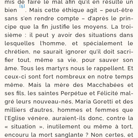
mis de faire le mal afin qu’il en résulte un
[5]
bien
. Mais cette éthique agit – peut-​être
sans s’en rendre compte – d’a­près le prin­
cipe que la fin jus­ti­fie les moyens. La troi­
sième : il peut y avoir des situa­tions dans
les­quelles l’homme, et spécia­lement le
chré­tien, ne sau­rait igno­rer qu’il doit sacri­
fier tout, même sa vie, pour sau­ver son
âme. Tous les mar­tyrs nous le rap­pellent. Et
ceux-​ci sont fort nom­breux en notre temps
même. Mais la mère des Macchabées et
ses fils, les saintes Perpétue et Félicité mal­
gré leurs nouveau-​nés, Maria Goretti et des
mil­liers d’autres, hommes et femmes que
l’Eglise vénère, auraient-​ils donc, contre la
« situa­tion », inuti­le­ment ou même à tort,
encou­ru la mort san­glante ? Non certes, et