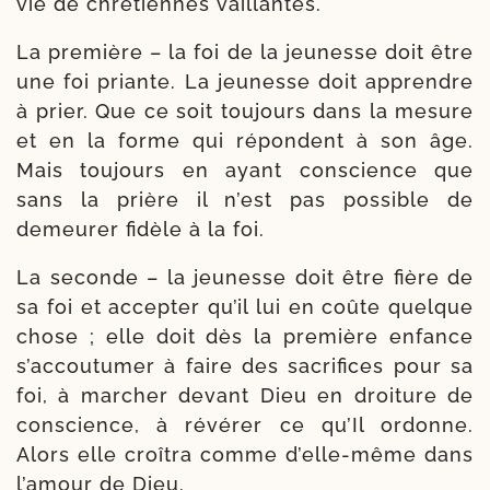
vie de chré­tiennes vaillantes.
La pre­mière – la foi de la jeu­nesse doit être
une foi priante. La jeu­nesse doit apprendre
à prier. Que ce soit tou­jours dans la mesure
et en la forme qui répondent à son âge.
Mais tou­jours en ayant conscience que
sans la prière il n’est pas pos­sible de
demeu­rer fidèle à la foi.
La seconde – la jeu­nesse doit être fière de
sa foi et accep­ter qu’il lui en coûte quelque
chose ; elle doit dès la pre­mière en­fance
s’ac­cou­tu­mer à faire des sacri­fices pour sa
foi, à mar­cher devant Dieu en droi­ture de
conscience, à révé­rer ce qu’Il ordon­ne.
Alors elle croî­tra comme d’elle-​même dans
l’a­mour de Dieu.