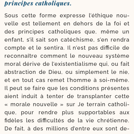
principes catholiques.
Sous cette forme expresse l’é­thique nou­
velle est tel­le­ment en dehors de la foi et
des prin­cipes catho­liques que, même un
enfant, s’il sait son caté­chisme, s’en ren­dra
compte et le sen­ti­ra. Il n’est pas dif­fi­cile de
recon­naître com­ment le nou­veau sys­tème
moral dérive de l’exis­ten­tia­lisme qui, ou fait
abs­trac­tion de Dieu, ou sim­ple­ment le nie,
et en tout cas remet l’homme à soi-​même.
Il peut se faire que les condi­tions pré­sentes
aient induit à ten­ter de trans­plan­ter cette
« morale nou­velle » sur Je ter­rain catholi­
que, pour rendre plus sup­por­tables aux
fidèles les dif­fi­cul­tés de la vie chré­tienne.
De fait, à des mil­lions d’entre eux sont de­