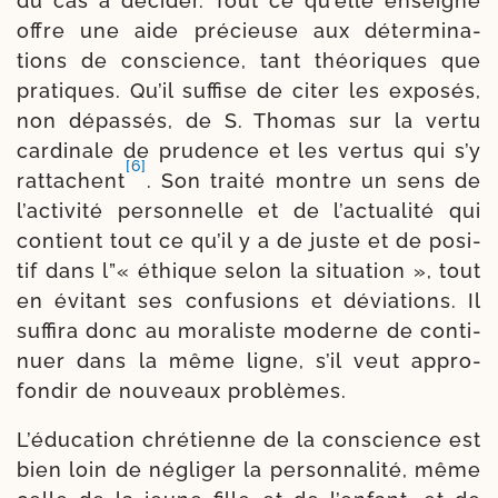
du cas à déci­der. Tout ce qu’elle enseigne
offre une aide pré­cieuse aux déter­mi­na­
tions de conscience, tant théo­riques que
pra­tiques. Qu’il suf­fise de citer les expo­sés,
non dépas­sés, de S. Thomas sur la ver­tu
car­di­nale de pru­dence et les ver­tus qui s’y
[6]
rat­tachent
. Son trai­té montre un sens de
l’ac­ti­vi­té per­son­nelle et de l’ac­tua­li­té qui
contient tout ce qu’il y a de juste et de posi­
tif dans l”« éthique selon la situa­tion », tout
en évi­tant ses confu­sions et dévia­tions. Il
suf­fira donc au mora­liste moderne de conti­
nuer dans la même ligne, s’il veut appro­
fon­dir de nou­veaux problèmes.
L’éducation chré­tienne de la conscience est
bien loin de né­gliger la per­son­na­li­té, même