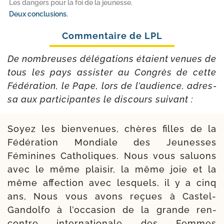
Les dangers pour la foi de la jeunesse.
Deux conclusions.
De nom­breuses délé­ga­tions étaient venues de
tous les pays assis­ter au Congrès de cette
Fédération, le Pape, lors de l’au­dience, adres­
sa aux par­ti­ci­pantes le dis­cours suivant :
Soyez les bien­ve­nues, chères filles de la
Fédération Mondiale des Jeunesses
Féminines Catholiques. Nous vous saluons
avec le même plai­sir, la même joie et la
même affec­tion avec les­quels, il y a cinq
ans, Nous vous avons reçues à Castel-​
Gandolfo à l’oc­ca­sion de la grande ren­
contre inter­na­tio­nale des Femmes