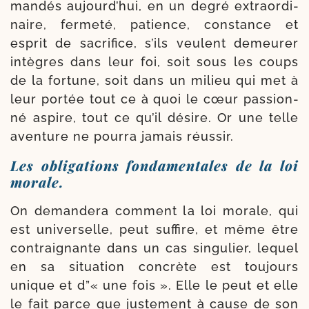
mandés aujourd’­hui, en un degré extra­or­di­
naire, fer­me­té, pa­tience, constance et
esprit de sacri­fice, s’ils veulent demeu­rer
intègres dans leur foi, soit sous les coups
de la for­tune, soit dans un milieu qui met à
leur por­tée tout ce à quoi le cœur pas­sion­
né aspire, tout ce qu’il désire. Or une telle
aven­ture ne pour­ra jamais réussir.
Les obligations fondamentales de la loi
morale.
On deman­de­ra com­ment la loi morale, qui
est uni­ver­selle, peut suf­fire, et même être
contrai­gnante dans un cas sin­gu­lier, lequel
en sa situa­tion concrète est tou­jours
unique et d”« une fois ». Elle le peut et elle
le fait parce que jus­te­ment à cause de son