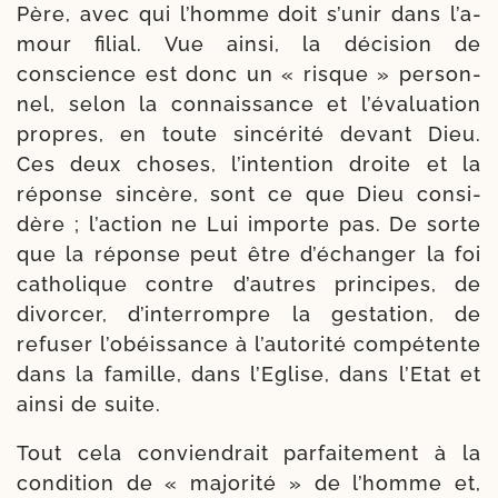
Père, avec qui l’homme doit s’u­nir dans l’a­
mour filial. Vue ain­si, la déci­sion de
conscience est donc un « risque » per­son­
nel, selon la connais­sance et l’é­va­lua­tion
pro­pres, en toute sin­cé­ri­té devant Dieu.
Ces deux choses, l’in­ten­tion droite et la
réponse sin­cère, sont ce que Dieu consi­
dère ; l’ac­tion ne Lui importe pas. De sorte
que la réponse peut être d’é­chan­ger la foi
catho­lique contre d’autres prin­cipes, de
divor­cer, d’inter­rompre la ges­ta­tion, de
refu­ser l’o­béis­sance à l’au­to­ri­té compé­tente
dans la famille, dans l’Eglise, dans l’Etat et
ain­si de suite.
Tout cela convien­drait par­fai­te­ment à la
condi­tion de « ma­jorité » de l’homme et,