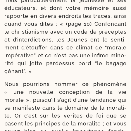
mais par­ti­cu­liè­re­ment la jeu­nesse et ses
éduca­teurs, et dont votre mémoire aus­si
rap­porte en divers endroits les traces, ain­si
quand vous dites : « (page 10) Confondant
le chris­tia­nisme avec un code de pré­ceptes
et d’in­ter­dic­tions, les Jeunes ont le sen­ti­
ment d’é­touf­fer dans ce cli­mat de “morale
impé­ra­tive” et ce n’est pas une infime mino­
ri­té qui jette par­dessus bord “le bagage
gênant”. »
Nous pour­rions nom­mer ce phé­no­mène
« une nou­velle con­ception de la vie
morale », puis­qu’il s’a­git d’une ten­dance qui
se mani­feste dans le domaine de la mora­li­
té. Or c’est sur les véri­tés de foi que se
basent les prin­cipes de la mora­li­té ; et vous