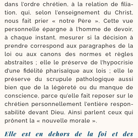
dans l’ordre chré­tien, à la rela­tion de filia­
tion, qui, selon l’en­sei­gne­ment du Christ,
nous fait prier « notre Père ». Cette vue
per­son­nelle épargne à l’homme de devoir,
à chaque ins­tant, mesu­rer si la déci­sion à
prendre corres­pond aux para­graphes de la
loi ou aux canons des normes et règles
abs­traites ; elle le pré­serve de l’hy­po­cri­sie
d’une fidé­li­té pha­ri­saïque aux lois ; elle le
pré­serve du scru­pule patho­lo­gique aus­si
bien que de la légè­re­té ou du manque de
conscience, parce qu’elle fait repo­ser sur le
chré­tien per­son­nel­le­ment l’en­tière res­pon­
sa­bi­li­té devant Dieu. Ainsi parlent ceux qui
prônent la « nou­velle morale ».
Elle est en dehors de la foi et des