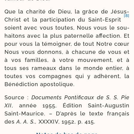
Que la cha­ri­té de Dieu, la grâce de Jésus-​
[8]
Christ et la parti­cipation du Saint-​Esprit
soient avec vous toutes, Nous vous le sou­
hai­tons avec la plus pater­nelle affec­tion. Et
pour vous la témoi­gner, de tout Notre cœur
Nous vous don­nons, à cha­cune de vous et
à vos familles, à votre mou­ve­ment, et à
tous ses rameaux dans le monde entier, à
toutes vos com­pagnes qui y adhèrent, la
Bénédiction apostolique.
Source :
Documents Pontificaux de S. S. Pie
XII
, année 1955, Édition Saint-​Augustin
Saint-​Maurice. – D’après le texte fran­çais
des
A. A. S.,
XXXXIV, 1952, p. 415.