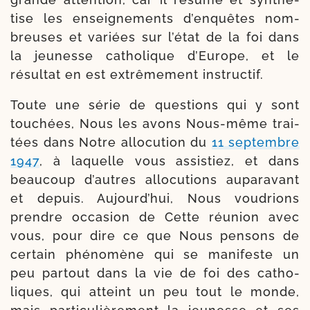
tise les ensei­gnements d’en­quêtes nom­
breuses et variées sur l’é­tat de la foi dans
la jeu­nesse catho­lique d’Europe, et le
résul­tat en est extrê­mement instructif.
Toute une série de ques­tions qui y sont
tou­chées, Nous les avons Nous-​même trai­
tées dans Notre allo­cu­tion du
11 sep­tembre
1947
, à laquelle vous assis­tiez, et dans
beau­coup d’autres allo­cu­tions aupa­ra­vant
et depuis. Aujourd’hui, Nous vou­drions
prendre occa­sion de Cette réunion avec
vous, pour dire ce que Nous pen­sons de
cer­tain phé­no­mène qui se mani­feste un
peu par­tout dans la vie de foi des catho­
liques, qui atteint un peu tout le monde,