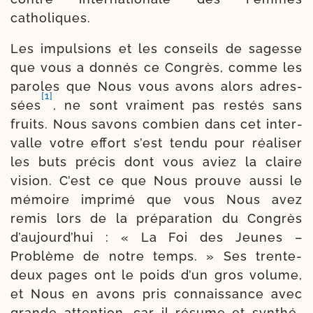
catholiques.
Les impul­sions et les conseils de sagesse
que vous a don­nés ce Congrès, comme les
paroles que Nous vous avons alors adres­
[1]
sées
, ne sont vrai­ment pas res­tés sans
fruits. Nous sa­vons com­bien dans cet inter­
valle votre effort s’est ten­du pour réa­li­ser
les buts pré­cis dont vous aviez la claire
vision. C’est ce que Nous prouve aus­si le
mémoire impri­mé que vous Nous avez
remis lors de la pré­pa­ra­tion du Congrès
d’au­jourd’­hui : « La Foi des Jeunes –
Problème de notre temps. » Ses trente-​
deux pages ont le poids d’un gros volume,
et Nous en avons pris connais­sance avec
grande atten­tion, car il résume et syn­thé­